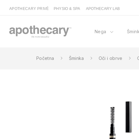
APOTHECARY PRIVÉ
PHYSIO & SPA
APOTHECARY LAB
Nega
Šmin
Početna
Šminka
Oči i obrve