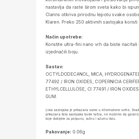
nastavlja da raste širom sveta kako bi ispun
Clarins otkriva prirodnu lepotu svake osobe
Klaren. Preko 250 aktivnih sastojaka korist
Način upotrebe:
Koristite ultra-fini nano vrh da biste nacrta
izjednačili boju.
Sastav:
OCTYLDODECANOL, MICA, HYDROGENATED VE
77492 / IRON OXIDES, COPERNICIA CERIFE
ETHYLCELLULOSE, CI 77491 / IRON OXIDE
GUM.
Lista sastojaka je prikazana samo u informativne svrhe. Svak
prikazana lista sastojaka bude tačna, ne možemo da garantuj
koje dobijete za potpunu, tačnu i ažurnu listu.
Pakovanje:
0.06g