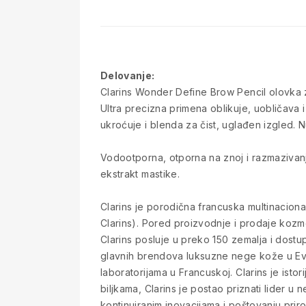
Delovanje:
Clarins Wonder Define Brow Pencil olovka za
Ultra precizna primena oblikuje, uobličava i
ukroćuje i blenda za čist, uglađen izgled.
Vodootporna, otporna na znoj i razmazivan
ekstrakt mastike.
Clarins je porodična francuska multinacion
Clarins). Pored proizvodnje i prodaje kozme
Clarins posluje u preko 150 zemalja i dost
glavnih brendova luksuzne nege kože u Evrop
laboratorijama u Francuskoj. Clarins je ist
biljkama, Clarins je postao priznati lider 
kontinuiranim inovacijama i poštovanju pri