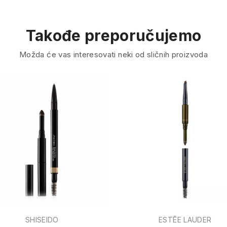
Takođe preporučujemo
Možda će vas interesovati neki od sličnih proizvoda
SHISEIDO
ESTĒE LAUDER