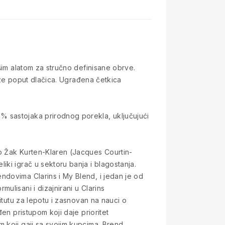
šim alatom za stručno definisane obrve.
teze poput dlačica. Ugrađena četkica
% sastojaka prirodnog porekla, uključujući
o Žak Kurten-Klaren (Jacques Courtin-
ki igrač u sektoru banja i blagostanja.
ndovima Clarins i My Blend, i jedan je od
ulisani i dizajnirani u Clarins
itutu za lepotu i zasnovan na nauci o
en pristupom koji daje prioritet
 koji gaji sa svojim kupcima. Brend