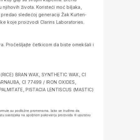
njihovih života. Koristeći moć biljaka,
vo predao sledećoj generaciji Žak Kurten-
ke koje proizvodi Clarins Laboratories.
va. Pročešljajte četkicom da biste omekšali i
(RICE) BRAN WAX, SYNTHETIC WAX, CI
RNAUBA, CI 77499 / IRON OXIDES,
PALMITATE, PISTACIA LENTISCUS (MASTIC)
e formule su podložne promenama. Iako se trudimo da
tu sastojaka na spoljnom pakovanju proizvoda ili uputstvu