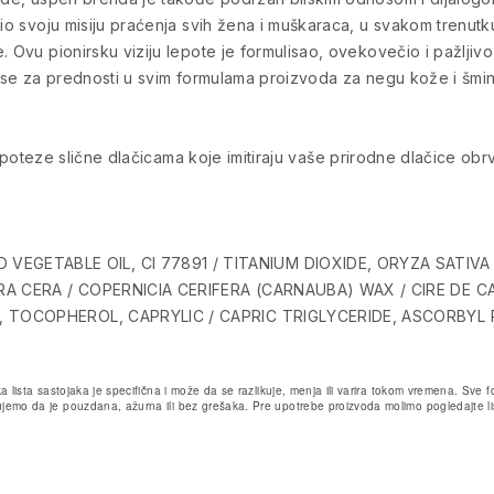
io svoju misiju praćenja svih žena i muškaraca, u svakom trenutku 
. Ovu pionirsku viziju lepote je formulisao, ovekovečio i pažlji
i se za prednosti u svim formulama proizvoda za negu kože i šmin
li poteze slične dlačicama koje imitiraju vaše prirodne dlačice obr
GETABLE OIL, CI 77891 / TITANIUM DIOXIDE, ORYZA SATIVA 
RA CERA / COPERNICIA CERIFERA (CARNAUBA) WAX / CIRE DE CA
S, TOCOPHEROL, CAPRYLIC / CAPRIC TRIGLYCERIDE, ASCORBYL 
a lista sastojaka je specifična i može da se razlikuje, menja ili varira tokom vremena. Sv
emo da je pouzdana, ažurna ili bez grešaka. Pre upotrebe proizvoda molimo pogledajte lis