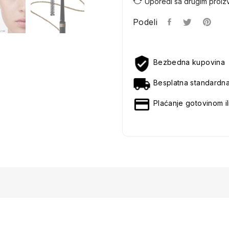
Uporedi sa drugim proiz
Podeli
Bezbedna kupovina
Besplatna standardn
Plaćanje gotovinom il