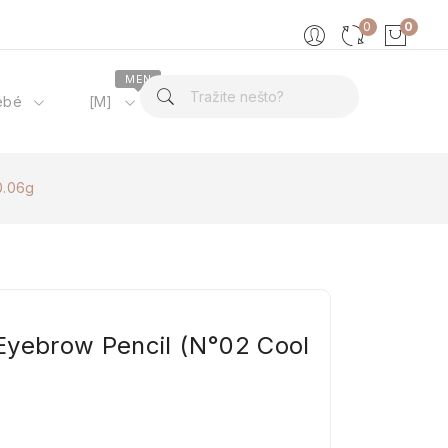
0
0
MEN
ébé
[M]
O nama
0.06g
Eyebrow Pencil (N°02 Cool
0