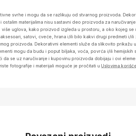
rmativne svrhe i mogu da se razlikuju od stvarnog proizvoda. Dekora
 i ostalim materijalima nisu sastavni deo proizvoda za naručivanje
više uglova, kako proizvod izgleda u prostoru, a oko kojeg se na
aksesoari, satovi, cveće, hrana i/ili bilo kakvi drugi predmeti i/ili
mog proizvoda. Dekorativni elementi služe da slikovito prikažu
lementi mogu da budu i poput biljaka, voća, povrća i/ili hemijskih s
 da se uz naručivanje i kupovinu proizvoda dobijaju i ovi eleme
iste fotografije i materijali moguće je pročitati u
Uslovima korišće