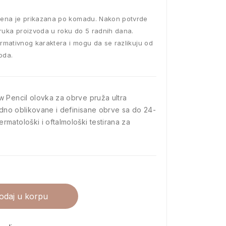
ena je prikazana po komadu. Nakon potvrde
ruka proizvoda u roku do 5 radnih dana.
ormativnog karaktera i mogu da se razlikuju od
oda.
 Pencil olovka za obrve pruža ultra
rodno oblikovane i definisane obrve sa do 24-
matološki i oftalmološki testirana za
odaj u korpu