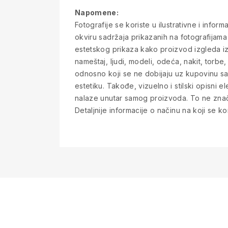
Napomene:
Fotografije se koriste u ilustrativne i info
okviru sadržaja prikazanih na fotografijama
estetskog prikaza kako proizvod izgleda iz 
nameštaj, ljudi, modeli, odeća, nakit, torbe, 
odnosno koji se ne dobijaju uz kupovinu sa
estetiku. Takođe, vizuelno i stilski opisni e
nalaze unutar samog proizvoda. To ne znači
Detaljnije informacije o načinu na koji se kor