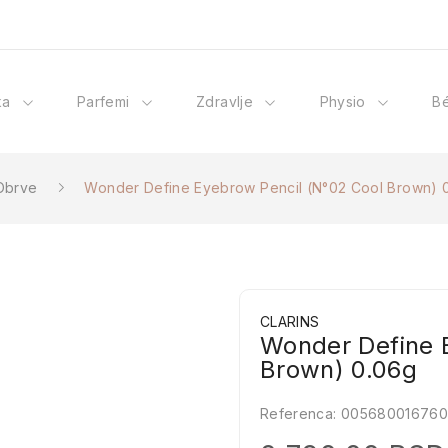
ka
Parfemi
Zdravlje
Physio
B
Obrve
Wonder Define Eyebrow Pencil (N°02 Cool Brown) 
CLARINS
Wonder Define 
Brown) 0.06g
Referenca:
00568001676