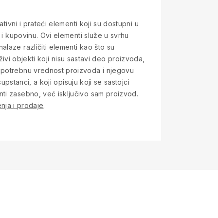
tivni i prateći elementi koji su dostupni u
 i kupovinu. Ovi elementi služe u svrhu
laze različiti elementi kao što su
 živi objekti koji nisu sastavi deo proizvoda,
 upotrebnu vrednost proizvoda i njegovu
upstanci, a koji opisuju koji se sastojci
nti zasebno, već isključivo sam proizvod.
nja i prodaje
.