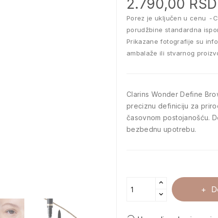
2.790,00 RSD
Porez je uključen u cenu
C
porudžbine standardna ispo
Prikazane fotografije su inf
ambalaže ili stvarnog proizv
Clarins Wonder Define Brow
preciznu definiciju za pri
časovnom postojanošću. Der
bezbednu upotrebu.
D