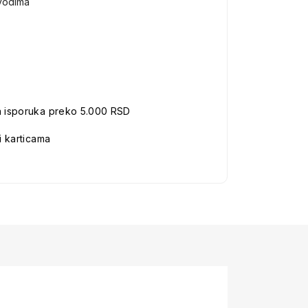
vodima
a isporuka preko 5.000 RSD
i karticama