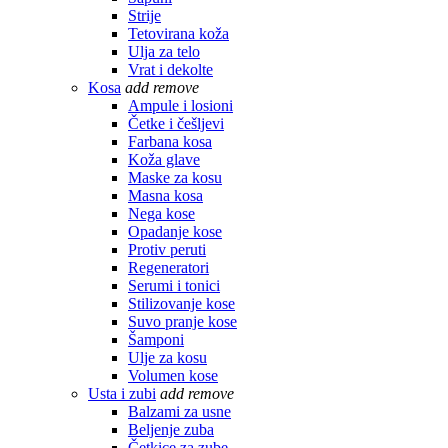
Strije
Tetovirana koža
Ulja za telo
Vrat i dekolte
Kosa
add
remove
Ampule i losioni
Četke i češljevi
Farbana kosa
Koža glave
Maske za kosu
Masna kosa
Nega kose
Opadanje kose
Protiv peruti
Regeneratori
Serumi i tonici
Stilizovanje kose
Suvo pranje kose
Šamponi
Ulje za kosu
Volumen kose
Usta i zubi
add
remove
Balzami za usne
Beljenje zuba
Četkice za zube