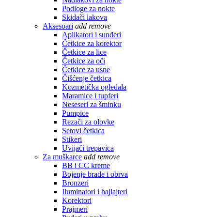
Podloge za nokte
Skidači lakova
Aksesoari
add
remove
Aplikatori i sunđeri
Četkice za korektor
Četkice za lice
Četkice za oči
Četkice za usne
Čišćenje četkica
Kozmetička ogledala
Maramice i tupferi
Neseseri za šminku
Pumpice
Rezači za olovke
Setovi četkica
Stikeri
Uvijači trepavica
Za muškarce
add
remove
BB i CC kreme
Bojenje brade i obrva
Bronzeri
Iluminatori i hajlajteri
Korektori
Prajmeri