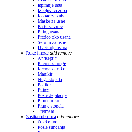
Ispiranje usta
Izbeljivači zuba
Konac za zube
Maske za usne
Paste za zube
Piling usana
Predeo oko usana
Serumi za usne
Uvećanje usana
Ruke i noge
add
remove
Antiseptici
Kreme za noge
Kreme za ruke
Manikir
Nega stopala
Pedikir
Pilinzi
Posle depilacije
Pranje ruku
Pranje stopala
Tretmani
Zaštita od sunca
add
remove
Opekotine
Posle sunčanja