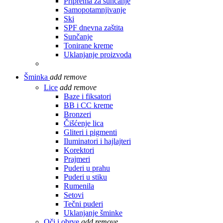
Priprema za sunčanje
Samopotamnjivanje
Ski
SPF dnevna zaštita
Sunčanje
Tonirane kreme
Uklanjanje proizvoda
Šminka
add
remove
Lice
add
remove
Baze i fiksatori
BB i CC kreme
Bronzeri
Čišćenje lica
Gliteri i pigmenti
Iluminatori i hajlajteri
Korektori
Prajmeri
Puderi u prahu
Puderi u stiku
Rumenila
Setovi
Tečni puderi
Uklanjanje šminke
Oči i obrve
add
remove