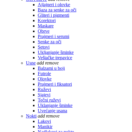
Ajlajneri i olovke
Baza za senke za oči
Gliteri i pigmenti
Korektori
Maskare
Obrve
Prajmeri i serumi
Senke za oči
Setovi
Ukljanjanje šminke
Veštačke trepavice
Usne
add
remove
Balzami u boji
Futrole
Olovke
Prajmeri i fiksatori
Ruževi
Sjajevi
Tečni ruževi
Uklanjanje šminke
Uvećanje usana
Nokti
add
remove
Lakovi
Manikir
Nadlakovi za nokte