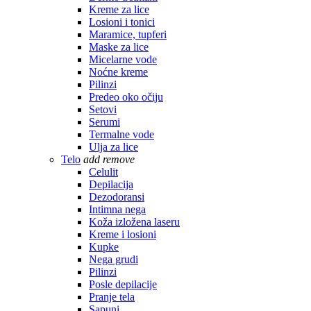
Kreme za lice
Losioni i tonici
Maramice, tupferi
Maske za lice
Micelarne vode
Noćne kreme
Pilinzi
Predeo oko očiju
Setovi
Serumi
Termalne vode
Ulja za lice
Telo
add
remove
Celulit
Depilacija
Dezodoransi
Intimna nega
Koža izložena laseru
Kreme i losioni
Kupke
Nega grudi
Pilinzi
Posle depilacije
Pranje tela
Sapuni