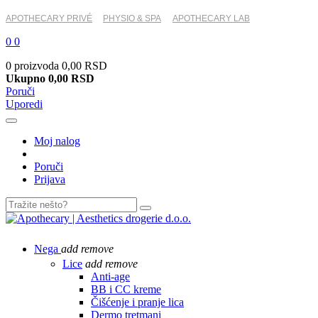
APOTHECARY PRIVÉ
PHYSIO & SPA
APOTHECARY LAB
0
0
0 proizvoda
0,00 RSD
Ukupno
0,00 RSD
Poruči
Uporedi
Moj nalog
Poruči
Prijava
Nega
add
remove
Lice
add
remove
Anti-age
BB i CC kreme
Čišćenje i pranje lica
Dermo tretmani