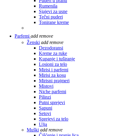
Puderi u prahu
Rumenila
Sjajevi za usne
Tečni puderi
Tonirane kreme
Parfemi
add
remove
Ženski
add
remove
Dezodoransi
Kreme za ruke
Kupanje i tuširanje
Losioni za telo
Mirisi i parfemi
Mirisi za kosu
Mirisni prajmeri
Mistovi
Niche parfemi
Pilinzi
Putni sprejevi
Sapuni
Setovi
Sprejevi za telo
Ulja
Muški
add
remove
Čišćenje i pranje lica