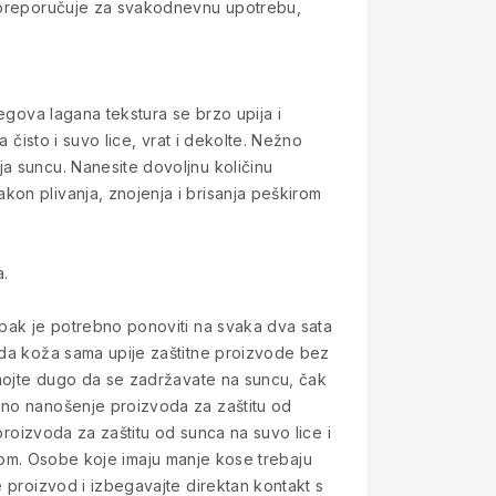
ga preporučuje za svakodnevnu upotrebu,
egova lagana tekstura se brzo upija i
 čisto i suvo lice, vrat i dekolte. Nežno
a suncu. Nanesite dovoljnu količinu
kon plivanja, znojenja i brisanja peškirom
a.
upak je potrebno ponoviti na svaka dva sata
e da koža sama upije zaštitne proizvode bez
Nemojte dugo da se zadržavate na suncu, čak
jno nanošenje proizvoda za zaštitu od
proizvoda za zaštitu od sunca na suvo lice i
škirom. Osobe koje imaju manje kose trebaju
e proizvod i izbegavajte direktan kontakt s