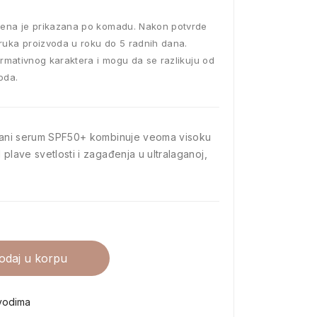
ena je prikazana po komadu. Nakon potvrde
ruka proizvoda u roku do 5 radnih dana.
ormativnog karaktera i mogu da se razlikuju od
oda.
lagani serum SPF50+ kombinuje veoma visoku
 plave svetlosti i zagađenja u ultralaganoj,
odaj u korpu
vodima