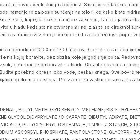
prečili njihovu eventualnu prebojenost. Smanjivanje količine na
ode namenjene za posle sunčanja na telo i lice kako biste hidrirali
site šešire, kape, kačkete, naočare za sunce, kao i laganu rastre
avite u hladu kada ste na otvorenom i ne izlažite se direktnoj sunč
temperaturama izuzetno je važno piti dovoljno tečnosti poput vo
cu u periodu od 10:00 do 17:00 časova. Obratite pažnju da vrhu
ije na kojoj boravite, bez obzira koje je godišnje doba. Redovno
visok, potrebno je da boravite u hladu. Obratite pažnju da struk
. Budite posebno oprezni oko vode, peska i snega. Ove površine 
nja opekotina od sunca. Proizvode za zaštitu od sunca čuvajte u
OL DENAT., BUTYL METHOXYDIBENZOYLMETHANE, BIS-ETHYLH
ENE GLYCOL DICAPRYLATE / DICAPRATE, DIBUTYL ADIPATE, D
C ACID, POLYGLYCERYL-6 STEARATE, TAPIOCA STARCH, SILICA,
SODIUM ASCORBYL PHOSPHATE, PANTOLACTONE, GLYCYRRHIZA
FERA CERA, GLYCERYL STEARATE, CETEARYL ALCOHOL, POLYGL