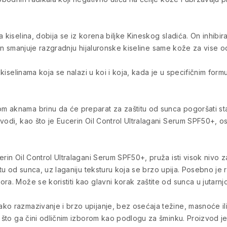
 kiselina, dobija se iz korena biljke Kineskog sladića. On inhibir
ačin smanjuje razgradnju hijaluronske kiseline same kože za vise 
nokiselinama koja se nalazi u koi i koja, kada je u specifičnim for
m aknama brinu da će preparat za zaštitu od sunca pogoršati st
zvodi, kao što je Eucerin Oil Control Ultralagani Serum SPF50+, 
erin Oil Control Ultralagani Serum SPF50+, pruža isti visok nivo
titu od sunca, uz laganiju teksturu koja se brzo upija. Posebno je
a. Može se koristiti kao glavni korak zaštite od sunca u jutarnjoj
 razmazivanje i brzo upijanje, bez osećaja težine, masnoće ili le
a, što ga čini odličnim izborom kao podlogu za šminku. Proizvod 