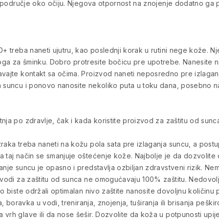
ivo područje oko očiju. Njegova otpornost na znojenje dodatno 
0+ treba naneti ujutru, kao poslednji korak u rutini nege kože. Nj
odloga za šminku. Dobro protresite bočicu pre upotrebe. Nanesite na
avajte kontakt sa očima. Proizvod naneti neposredno pre izlaganj
a suncu i ponovo nanosite nekoliko puta u toku dana, posebno na
nja po zdravlje, čak i kada koristite proizvod za zaštitu od sunc
zraka treba naneti na kožu pola sata pre izlaganja suncu, a post
a taj način se smanjuje oštećenje kože. Najbolje je da dozvolit
ganje suncu je opasno i predstavlja ozbiljan zdravstveni rizik. 
izvodi za zaštitu od sunca ne omogućavaju 100% zaštitu. Nedovol
o biste održali optimalan nivo zaštite nanosite dovoljnu količinu 
ja, boravka u vodi, treniranja, znojenja, tuširanja ili brisanja pe
vrh glave ili da nose šešir. Dozvolite da koža u potpunosti upij