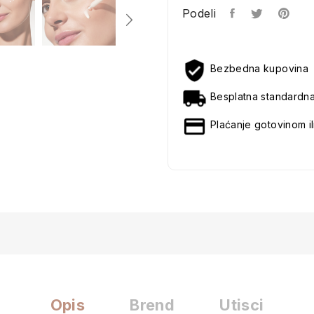
Podeli
Bezbedna kupovina
Besplatna standardn
Plaćanje gotovinom il
Opis
Brend
Utisci