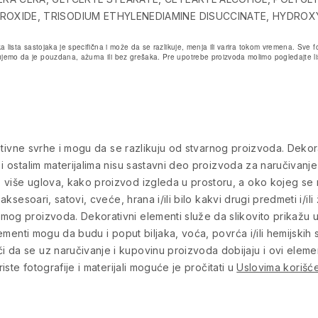
DROXIDE, TRISODIUM ETHYLENEDIAMINE DISUCCINATE, HYDR
a lista sastojaka je specifična i može da se razlikuje, menja ili varira tokom vremena. Sv
emo da je pouzdana, ažurna ili bez grešaka. Pre upotrebe proizvoda molimo pogledajte lis
rmativne svrhe i mogu da se razlikuju od stvarnog proizvoda. Dekora
 i ostalim materijalima nisu sastavni deo proizvoda za naručivanje
više uglova, kako proizvod izgleda u prostoru, a oko kojeg se na
aksesoari, satovi, cveće, hrana i/ili bilo kakvi drugi predmeti i/ili
mog proizvoda. Dekorativni elementi služe da slikovito prikažu
lementi mogu da budu i poput biljaka, voća, povrća i/ili hemijskih s
 da se uz naručivanje i kupovinu proizvoda dobijaju i ovi eleme
iste fotografije i materijali moguće je pročitati u
Uslovima korišće