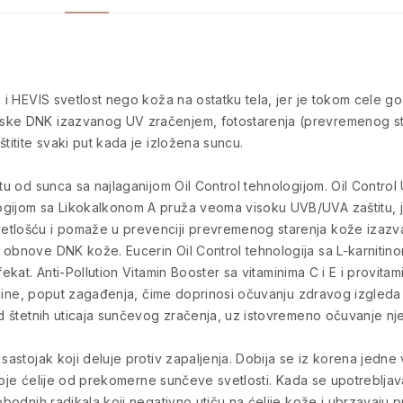
e i HEVIS svetlost nego koža na ostatku tela, jer je tokom cele g
jske DNK izazvanog UV zračenjem, fotostarenja (prevremenog s
titite svaki put kada je izložena suncu.
itu od sunca sa najlaganijom Oil Control tehnologijom. Oil Control
ogijom sa Likokalkonom A pruža veoma visoku UVB/UVA zaštitu, j
etlošću i pomaže u prevenciji prevremenog starenja kože izazva
 obnove DNK kože. Eucerin Oil Control tehnologija sa L-karnitin
efekat. Anti-Pollution Vitamin Booster sa vitaminima C i E i prov
okoline, poput zagađenja, čime doprinosi očuvanju zdravog izgleda
 od štetnih uticaja sunčevog zračenja, uz istovremeno očuvanje n
sastojak koji deluje protiv zapaljenja. Dobija se iz korena jedne 
i svoje ćelije od prekomerne sunčeve svetlosti. Kada se upotreblj
obodnih radikala koji negativno utiču na ćelije kože i ubrzavaju p