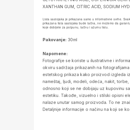
XANTHAN GUM, CITRIC ACID, SODIUM HY
Lista sastojaka je prikazana samo u informativne svrhe. Svak
prikazana lista sastojaka bude tačna, ne možemo da garantuj
koje dobijete za potpunu, tačnu i ažurnu listu.
Pakovanje:
30ml
Napomene:
Fotografije se koriste u ilustrativne i info
okviru sadržaja prikazanih na fotografijama
estetskog prikaza kako proizvod izgleda iz 
nameštaj, ljudi, modeli, odeća, nakit, torbe, 
odnosno koji se ne dobijaju uz kupovinu sa
estetiku. Takođe, vizuelno i stilski opisni e
nalaze unutar samog proizvoda. To ne znači
Detaljnije informacije o načinu na koji se kor