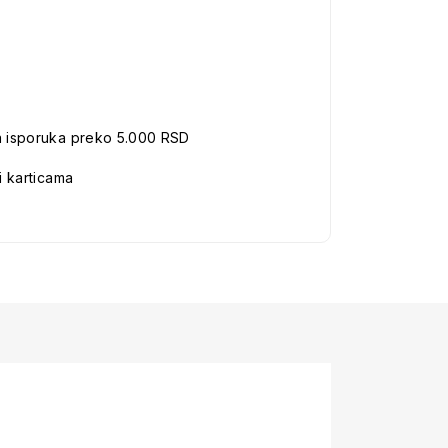
a isporuka preko 5.000 RSD
i karticama