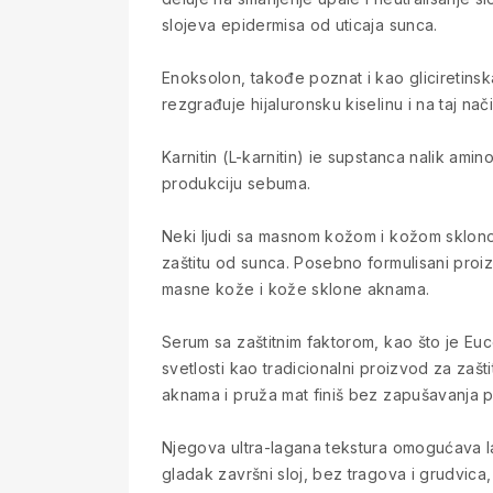
slojeva epidermisa od uticaja sunca.
Enoksolon, takođe poznat i kao gliciretinska
rezgrađuje hijaluronsku kiselinu i na taj n
Karnitin (L-karnitin) ie supstanca nalik ami
produkciju sebuma.
Neki ljudi sa masnom kožom i kožom sklono
zaštitu od sunca. Posebno formulisani proi
masne kože i kože sklone aknama.
Serum sa zaštitnim faktorom, kao što je Euc
svetlosti kao tradicionalni proizvod za zaš
aknama i pruža mat finiš bez zapušavanja por
Njegova ultra-lagana tekstura omogućava lako
gladak završni sloj, bez tragova i grudvic