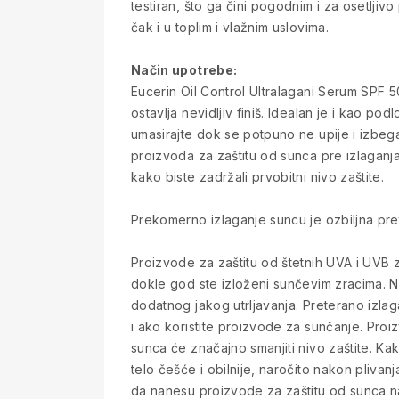
testiran, što ga čini pogodnim i za osetlj
čak i u toplim i vlažnim uslovima.
Način upotrebe:
Eucerin Oil Control Ultralagani Serum SPF 5
ostavlja nevidljiv finiš. Idealan je i kao p
umasirajte dok se potpuno ne upije i izbeg
proizvoda za zaštitu od sunca pre izlaganj
kako biste zadržali prvobitni nivo zaštite.
Prekomerno izlaganje suncu je ozbiljna pret
Proizvode za zaštitu od štetnih UVA i UVB 
dokle god ste izloženi sunčevim zracima. N
dodatnog jakog utrljavanja. Preterano izla
i ako koristite proizvode za sunčanje. Pro
sunca će značajno smanjiti nivo zaštite. Kak
telo češće i obilnije, naročito nakon plivan
da nanesu proizvode za zaštitu od sunca na 