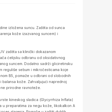
odine izložena suncu. Zaštita od sunca
tarenja kože izazvanog suncem) i
 UV zaštita sa klinički dokazanom
ača ćelijsku odbranu od oksidativnog
nog suncem. Dodatno sadrži gliciretinsku
om reguliše sebum i mikročesticama koje
itaminom B5, pomaže u odbrani od slobodnih
 i balansa kože. Zahvaljujući naprednoj
jene prirodne ravnoteže.
vrste kineskog sladica (Glycyrrhiza Inflata)
ava u preparatima za negu kože, likokalkon A
roces starenja. Pomaže u zaštiti dublih