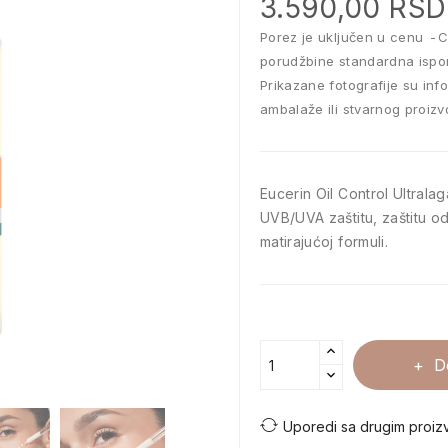
3.590,00 RSD
Porez je uključen u cenu
C
porudžbine standardna ispo
Prikazane fotografije su inf
ambalaže ili stvarnog proizv
Eucerin Oil Control Ultra
UVB/UVA zaštitu, zaštitu od
matirajućoj formuli.
D
Uporedi sa drugim proiz