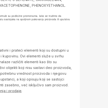
OXYACETOPHENONE, PHENOXYETHANOL.
e formule su podložne promenama. Iako se trudimo da
tu sastojaka na spoljnom pakovanju proizvoda ili uputstvu
tivni i prateći elementi koji su dostupni u
 i kupovinu. Ovi elementi služe u svrhu
laze različiti elementi kao što su
 živi objekti koji nisu sastavi deo proizvoda,
 upotrebnu vrednost proizvoda i njegovu
upstanci, a koji opisuju koji se sastojci
nti zasebno, već isključivo sam proizvod.
nja i prodaje
.