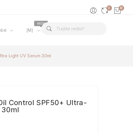
0
0
MEN
ébé
[M]
O nama
Ultra-Light UV Serum 30ml
Oil Control SPF50+ Ultra-
 30ml