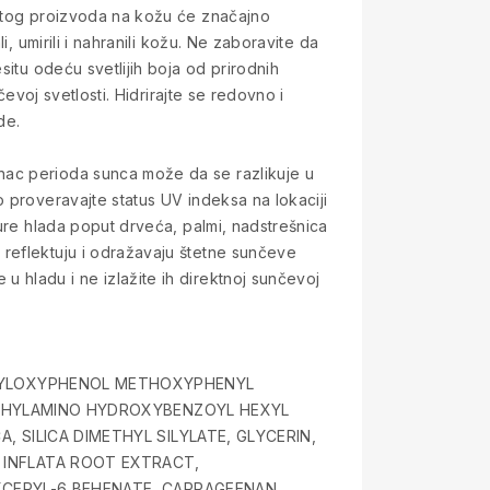
netog proizvoda na kožu će značajno
, umirili i nahranili kožu. Ne zaboravite da
situ odeću svetlijih boja od prirodnih
evoj svetlosti. Hidrirajte se redovno i
de.
nac perioda sunca može da se razlikuje u
 proveravajte status UV indeksa na lokaciji
ture hlada poput drveća, palmi, nadstrešnica
reflektuju i odražavaju štetne sunčeve
 hladu i ne izlažite ih direktnoj sunčevoj
EXYLOXYPHENOL METHOXYPHENYL
IETHYLAMINO HYDROXYBENZOYL HEXYL
 SILICA DIMETHYL SILYLATE, GLYCERIN,
 INFLATA ROOT EXTRACT,
YCERYL-6 BEHENATE, CARRAGEENAN,