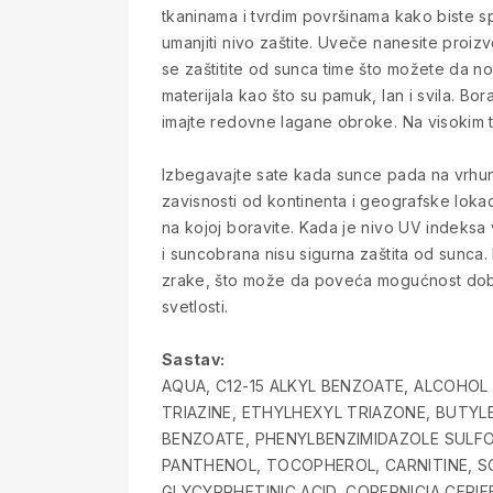
tkaninama i tvrdim površinama kako biste s
umanjiti nivo zaštite. Uveče nanesite proizv
se zaštitite od sunca time što možete da no
materijala kao što su pamuk, lan i svila. Bor
imajte redovne lagane obroke. Na visokim 
Izbegavajte sate kada sunce pada na vrhun
zavisnosti od kontinenta i geografske lokac
na kojoj boravite. Kada je nivo UV indeksa 
i suncobrana nisu sigurna zaštita od sunca
zrake, što može da poveća mogućnost dobija
svetlosti.
Sastav:
AQUA, C12-15 ALKYL BENZOATE, ALCOH
TRIAZINE, ETHYLHEXYL TRIAZONE, BUTYL
BENZOATE, PHENYLBENZIMIDAZOLE SULFONI
PANTHENOL, TOCOPHEROL, CARNITINE, 
GLYCYRRHETINIC ACID, COPERNICIA CERI