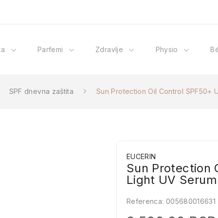
ka
Parfemi
Zdravlje
Physio
B
SPF dnevna zaštita
Sun Protection Oil Control SPF50+ 
EUCERIN
Sun Protection 
Light UV Serum
Referenca:
005680016631