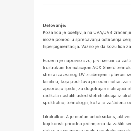
Delovanje:
Koža lica je osetljivija na UVA/UVB zračenj
može pomoći u sprečavanju oštećenja ćeli
hiperpigmentacija. Važno je da kožu lica zaš
Eucerin je napravio svoj prvi serum za zašt
trostrukom formulacijom AOX Shield tehnol
stresa izazvanog UV zračenjem i plavom sv
kiselinu, koja podržava prirodni mehanizam
apsorbuju lipide, za dugotrajan matirajući 
radikala nastalih usled štetnih uticaja iz 
spektralnoj tehnologiji, koža je zaštićena
Likokalkon A je moćan antioksidans, aktivni 
koji koristi prirodna jedinnjenja da zaštit
deluje na smanjenje upale i neutralisanje sl