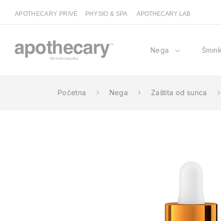
APOTHECARY PRIVÉ
PHYSIO & SPA
APOTHECARY LAB
Nega
Šmin
Početna
Nega
Zaštita od sunca