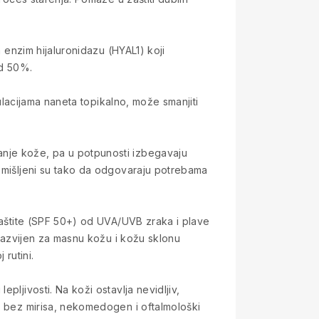
a enzim hijaluronidazu (HYAL1) koji
od 50%.
mulacijama naneta topikalno, može smanjiti
anje kože, pa u potpunosti izbegavaju
osmišljeni su tako da odgovaraju potrebama
 zaštite (SPF 50+) od UVA/UVB zraka i plave
 razvijen za masnu kožu i kožu sklonu
 rutini.
pljivosti. Na koži ostavlja nevidljiv,
je bez mirisa, nekomedogen i oftalmološki