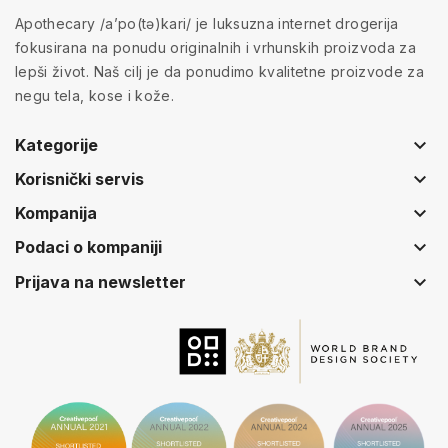
Apothecary /a’po(tə)kari/ je luksuzna internet drogerija
fokusirana na ponudu originalnih i vrhunskih proizvoda za
lepši život. Naš cilj je da ponudimo kvalitetne proizvode za
negu tela, kose i kože.
keyboard_arrow_down
Kategorije
keyboard_arrow_down
Korisnički servis
keyboard_arrow_down
Kompanija
keyboard_arrow_down
Podaci o kompaniji
keyboard_arrow_down
Prijava na newsletter