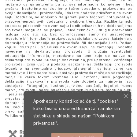
proizvoda, prikazanih fotografija, video sadržaja i cena, ali ne
možemo da garantujemo da su sve informacije kompletne i bez
grešaka. Nastojimo da dobijemo tačne podatke o proizvodima od
svojih dobavljača i proizvođača, i da iste podatke prikažemo na svom
sajtu. Međutim, ne možemo da garantujemo tačnost, potpunost i/ili
pravovremenost ovih podataka u svakom trenutku. Razlike između
podataka prikazanih na ovom sajtu i onih prikazanih na deklaracijama
proizvoda mogu da se pojave, usled tehničkih i drugih opravdanih
razloga (kao što su, bez ograničavanja samo na unapređenje
recepture i/ili formulacije proizvoda, sastojaka proizvoda, kašnjenja u
dostavljanju informacija od proizvođača i/ili dobavljača i dr.). Podaci
koji su dostupni i objavljeni na ovom sajtu ne zamenjuju podatke
navedene na deklaracijama proizvoda. U slučaju eventualnih
odstupanja informacija, merodavne su one koje se nalaze na
deklaraciji proizvoda. Kupac je obavezan da, pre upotrebe i korišćenja
proizvoda, izvrši uvid u podatke sadržane na deklaraciji proizvoda
(posebno na eventualno prisustvo alergena) i da iste uzme kao
merodavne. Lista sastojaka u sastavu proizvoda može da se razlikuje,
menja ili varira tokom vremena. Pre upotrebe, uvek pogledajte
deklaraciju i pakovanje proizvoda koje dobijete za najnoviju listu
sastojaka. Fotografije, ilustracije, video sadržaji, logotipi, robne
marke, proizvodi i nazivi prikazani i pomenuti na sajtu mogu da budu
ili jesu zaštitni znaci njihovih kompanija. Proizvodi prikazani na sajtu
predstavljaju deo ponude za poručivanje i ne podrazumeva se da su
Apothecary koristi kolačiće tj. "cookies"
dostupni u svakom trenutku. Sve cene su izražene u dinarima (RSD)
sa uračunatim PDV-om, dok je poručivanje omogućeno isključivo
kako bismo unapredili sadržaj i analizirali
preko sajta. Nastavkom i upotrebom ovog sajta slažete se sa
statistiku u skladu sa našom
"Politikom
Politikom privatnosti
i
Uslovima korišćenja i prodaje
.
privatnosti".