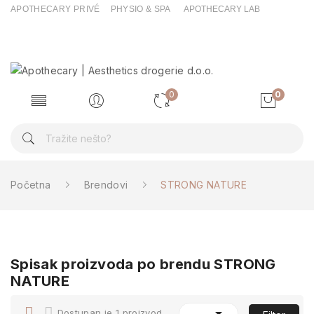
APOTHECARY PRIVÉ
PHYSIO & SPA
APOTHECARY LAB
0
0
Početna
Brendovi
STRONG NATURE
Spisak proizvoda po brendu STRONG
NATURE

Dostupan je 1 proizvod.