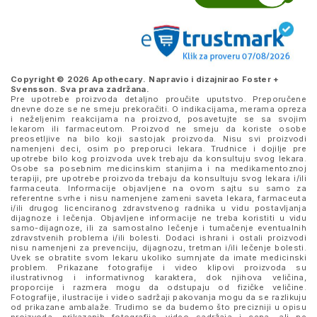
Copyright © 2026 Apothecary. Napravio i dizajnirao
Foster +
Svensson
. Sva prava zadržana.
Pre upotrebe proizvoda detaljno proučite uputstvo. Preporučene
dnevne doze se ne smeju prekoračiti. O indikacijama, merama opreza
i neželjenim reakcijama na proizvod, posavetujte se sa svojim
lekarom ili farmaceutom. Proizvod ne smeju da koriste osobe
preosetljive na bilo koji sastojak proizvoda. Nisu svi proizvodi
namenjeni deci, osim po preporuci lekara. Trudnice i dojilje pre
upotrebe bilo kog proizvoda uvek trebaju da konsultuju svog lekara.
Osobe sa posebnim medicinskim stanjima i na medikamentoznoj
terapiji, pre upotrebe proizvoda trebaju da konsultuju svog lekara i/ili
farmaceuta. Informacije objavljene na ovom sajtu su samo za
referentne svrhe i nisu namenjene zameni saveta lekara, farmaceuta
i/ili drugog licenciranog zdravstvenog radnika u vidu postavljanja
dijagnoze i lečenja. Objavljene informacije ne treba koristiti u vidu
samo-dijagnoze, ili za samostalno lečenje i tumačenje eventualnih
zdravstvenih problema i/ili bolesti. Dodaci ishrani i ostali proizvodi
nisu namenjeni za prevenciju, dijagnozu, tretman i/ili lečenje bolesti.
Uvek se obratite svom lekaru ukoliko sumnjate da imate medicinski
problem. Prikazane fotografije i video klipovi proizvoda su
ilustrativnog i informativnog karaktera, dok njihova veličina,
proporcije i razmera mogu da odstupaju od fizičke veličine.
Fotografije, ilustracije i video sadržaji pakovanja mogu da se razlikuju
od prikazane ambalaže. Trudimo se da budemo što precizniji u opisu