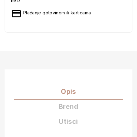
RSD
Plaćanje gotovinom ili karticama
Opis
Brend
Utisci