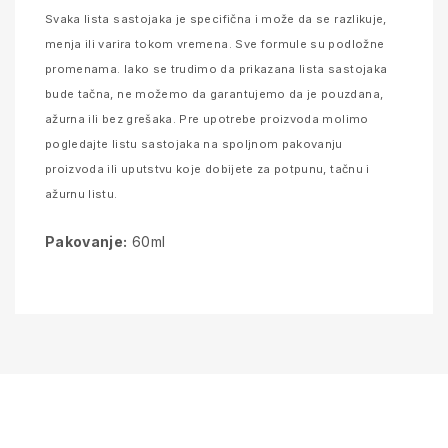
Svaka lista sastojaka je specifična i može da se razlikuje,
menja ili varira tokom vremena. Sve formule su podložne
promenama. Iako se trudimo da prikazana lista sastojaka
bude tačna, ne možemo da garantujemo da je pouzdana,
ažurna ili bez grešaka. Pre upotrebe proizvoda molimo
pogledajte listu sastojaka na spoljnom pakovanju
proizvoda ili uputstvu koje dobijete za potpunu, tačnu i
ažurnu listu.
Pakovanje:
60ml