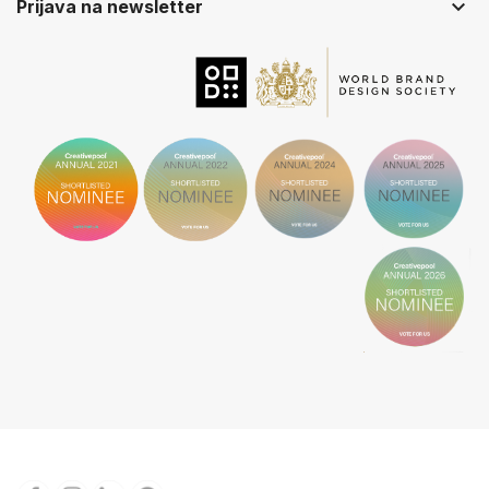
keyboard_arrow_down
Prijava na newsletter