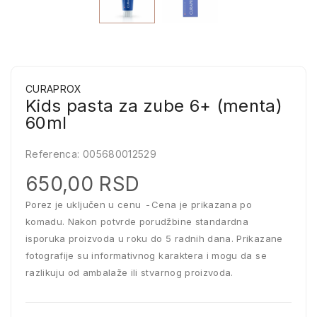
CURAPROX
Kids pasta za zube 6+ (menta)
60ml
Referenca:
005680012529
650,00 RSD
Porez je uključen u cenu
Cena je prikazana po
komadu. Nakon potvrde porudžbine standardna
isporuka proizvoda u roku do 5 radnih dana. Prikazane
fotografije su informativnog karaktera i mogu da se
razlikuju od ambalaže ili stvarnog proizvoda.