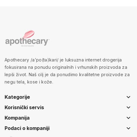
Apothecary /a’po(tə)kari/ je luksuzna internet drogerija
fokusirana na ponudu originalnih i vrhunskih proizvoda za
lepši život. Naš cilj je da ponudimo kvalitetne proizvode za
negu tela, kose i kože.
keyboard_arrow_down
Kategorije
keyboard_arrow_down
Korisnički servis
keyboard_arrow_down
Kompanija
keyboard_arrow_down
Podaci o kompaniji