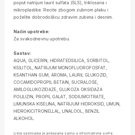
poput natrijum lauril sulfata (SLS), triklosana i
mikroplastike. Recite zbogom zubnom plaku i
poželite dobrodošlicu zdravim zubima i desnim.
Način upotrebe:
Za svakodnevnu upotrebu.
Sastav:
AQUA, GLICERIN, HIDRATEDSILICA, SORBITOL,
KSILITOL, NATRIJUM MONOFLUOROFOSFAT,
KSANTHAN GUM, AROMA, LAURIL GLUKOZID,
COCAMIDOPROPIL BETAIN, SUCRALOSE,
AMILOGLUKOZIDAZE, GLUKOZA OKSIDAZA
POLILIZIN, PROPIL GALAT, SODIUMCITRATE,
LIMUNSKA KISELINA, NATRIJUM HIDROKSID, LIMUN,
HIDROKICITRONELLAL, LINALOOL, BENZIL
ALKOHOL.
Lista sastojaka je prikazana samo u informativne svrhe.