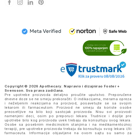
Copyright © 2026 Apothecary. Napravio i dizajnirao
Foster +
Svensson
. Sva prava zadržana.
Pre upotrebe proizvoda detaljno proučite uputstvo. Preporučene
dnevne doze se ne smeju prekoračiti. O indikacijama, merama opreza
i neželjenim reakcijama na proizvod, posavetujte se sa svojim
lekarom ili farmaceutom. Proizvod ne smeju da koriste osobe
preosetljive na bilo koji sastojak proizvoda. Nisu svi proizvodi
namenjeni deci, osim po preporuci lekara. Trudnice i dojilje pre
upotrebe bilo kog proizvoda uvek trebaju da konsultuju svog lekara.
Osobe sa posebnim medicinskim stanjima i na medikamentoznoj
terapiji, pre upotrebe proizvoda trebaju da konsultuju svog lekara i/ili
farmaceuta. Informacije objavljene na ovom sajtu su samo za