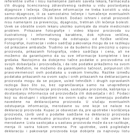
referentne svrhe i nisu namenjene zameni saveta lekara, farmaceuta
i/ili drugog licenciranog zdravstvenog radnika u vidu postavljanja
dijagnoze i lečenja. Objavljene informacije ne treba koristiti u vidu
samo-dijagnoze, ili za samostalno lečenje i tumačenje eventualnih
zdravstvenih problema i/ili bolesti. Dodaci ishrani i ostali proizvodi
nisu namenjeni za prevenciju, dijagnozu, tretman i/ili lečenje bolesti.
Uvek se obratite svom lekaru ukoliko sumnjate da imate medicinski
problem. Prikazane fotografije i video klipovi proizvoda su
ilustrativnog i informativnog karaktera, dok njihova veličina,
proporcije i razmera mogu da odstupaju od fizičke veličine.
Fotografije, ilustracije i video sadržaji pakovanja mogu da se razlikuju
od prikazane ambalaže. Trudimo se da budemo što precizniji u opisu
proizvoda, prikazanih fotografija, video sadržaja i cena, ali ne
možemo da garantujemo da su sve informacije kompletne i bez
grešaka. Nastojimo da dobijemo tačne podatke o proizvodima od
svojih dobavljača i proizvođača, i da iste podatke prikažemo na svom
sajtu. Međutim, ne možemo da garantujemo tačnost, potpunost i/ili
pravovremenost ovih podataka u svakom trenutku. Razlike između
podataka prikazanih na ovom sajtu i onih prikazanih na deklaracijama
proizvoda mogu da se pojave, usled tehničkih i drugih opravdanih
razloga (kao što su, bez ograničavanja samo na unapređenje
recepture i/ili formulacije proizvoda, sastojaka proizvoda, kašnjenja u
dostavljanju informacija od proizvođača i/ili dobavljača i dr.). Podaci
koji su dostupni i objavljeni na ovom sajtu ne zamenjuju podatke
navedene na deklaracijama proizvoda. U slučaju eventualnih
odstupanja informacija, merodavne su one koje se nalaze na
deklaraciji proizvoda. Kupac je obavezan da, pre upotrebe i korišćenja
proizvoda, izvrši uvid u podatke sadržane na deklaraciji proizvoda
(posebno na eventualno prisustvo alergena) i da iste uzme kao
merodavne. Lista sastojaka u sastavu proizvoda može da se razlikuje,
menja ili varira tokom vremena. Pre upotrebe, uvek pogledajte
deklaraciju i pakovanje proizvoda koje dobijete za najnoviju listu