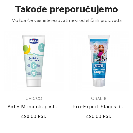
Takođe preporučujemo
Možda će vas interesovati neki od sličnih proizvoda
CHICCO
ORAL-B
Baby Moments pasta za zube jabuka i banana 50ml
Pro-Expert Stages dečja pasta za zube (Fruit...
490,00 RSD
490,00 RSD