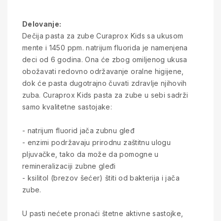
Delovanje:
Dečija pasta za zube Curaprox Kids sa ukusom
mente i 1450 ppm. natrijum fluorida je namenjena
deci od 6 godina. Ona će zbog omiljenog ukusa
obožavati redovno održavanje oralne higijene,
dok će pasta dugotrajno čuvati zdravlje njihovih
zuba. Curaprox Kids pasta za zube u sebi sadrži
samo kvalitetne sastojake:
- natrijum fluorid jača zubnu gleđ
- enzimi podržavaju prirodnu zaštitnu ulogu
pljuvačke, tako da može da pomogne u
remineralizaciji zubne gleđi
- ksilitol (brezov šećer) štiti od bakterija i jača
zube.
U pasti nećete pronaći štetne aktivne sastojke,