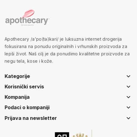
Apothecary /a’po(tə)kari/ je luksuzna internet drogerija
fokusirana na ponudu originalnih i vrhunskih proizvoda za
lepši život. Naš cilj je da ponudimo kvalitetne proizvode za
negu tela, kose i kože.
keyboard_arrow_down
Kategorije
keyboard_arrow_down
Korisnički servis
keyboard_arrow_down
Kompanija
keyboard_arrow_down
Podaci o kompaniji
keyboard_arrow_down
Prijava na newsletter