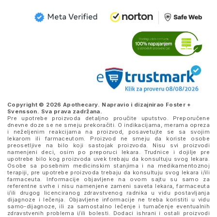
Copyright © 2026 Apothecary. Napravio i dizajnirao
Foster +
Svensson
. Sva prava zadržana.
Pre upotrebe proizvoda detaljno proučite uputstvo. Preporučene
dnevne doze se ne smeju prekoračiti. O indikacijama, merama opreza
i neželjenim reakcijama na proizvod, posavetujte se sa svojim
lekarom ili farmaceutom. Proizvod ne smeju da koriste osobe
preosetljive na bilo koji sastojak proizvoda. Nisu svi proizvodi
namenjeni deci, osim po preporuci lekara. Trudnice i dojilje pre
upotrebe bilo kog proizvoda uvek trebaju da konsultuju svog lekara.
Osobe sa posebnim medicinskim stanjima i na medikamentoznoj
terapiji, pre upotrebe proizvoda trebaju da konsultuju svog lekara i/ili
farmaceuta. Informacije objavljene na ovom sajtu su samo za
referentne svrhe i nisu namenjene zameni saveta lekara, farmaceuta
i/ili drugog licenciranog zdravstvenog radnika u vidu postavljanja
dijagnoze i lečenja. Objavljene informacije ne treba koristiti u vidu
samo-dijagnoze, ili za samostalno lečenje i tumačenje eventualnih
zdravstvenih problema i/ili bolesti. Dodaci ishrani i ostali proizvodi