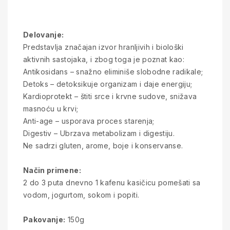
Delovanje:
Predstavlja značajan izvor hranljivih i biološki
aktivnih sastojaka, i zbog toga je poznat kao:
Antikosidans – snažno eliminiše slobodne radikale;
Detoks – detoksikuje organizam i daje energiju;
Kardioprotekt – štiti srce i krvne sudove, snižava
masnoću u krvi;
Anti-age – usporava proces starenja;
Digestiv – Ubrzava metabolizam i digestiju.
Ne sadrzi gluten, arome, boje i konservanse.
Način primene:
2 do 3 puta dnevno 1 kafenu kasičicu pomešati sa
vodom, jogurtom, sokom i popiti.
Pakovanje:
150g