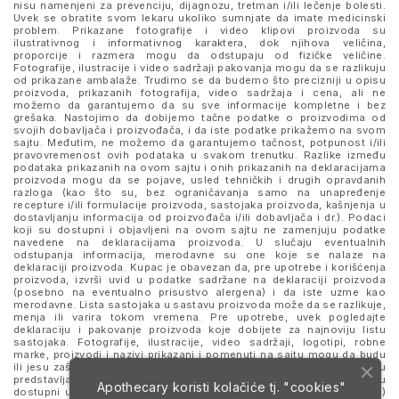
nisu namenjeni za prevenciju, dijagnozu, tretman i/ili lečenje bolesti.
Uvek se obratite svom lekaru ukoliko sumnjate da imate medicinski
problem. Prikazane fotografije i video klipovi proizvoda su
ilustrativnog i informativnog karaktera, dok njihova veličina,
proporcije i razmera mogu da odstupaju od fizičke veličine.
Fotografije, ilustracije i video sadržaji pakovanja mogu da se razlikuju
od prikazane ambalaže. Trudimo se da budemo što precizniji u opisu
proizvoda, prikazanih fotografija, video sadržaja i cena, ali ne
možemo da garantujemo da su sve informacije kompletne i bez
grešaka. Nastojimo da dobijemo tačne podatke o proizvodima od
svojih dobavljača i proizvođača, i da iste podatke prikažemo na svom
sajtu. Međutim, ne možemo da garantujemo tačnost, potpunost i/ili
pravovremenost ovih podataka u svakom trenutku. Razlike između
podataka prikazanih na ovom sajtu i onih prikazanih na deklaracijama
proizvoda mogu da se pojave, usled tehničkih i drugih opravdanih
razloga (kao što su, bez ograničavanja samo na unapređenje
recepture i/ili formulacije proizvoda, sastojaka proizvoda, kašnjenja u
dostavljanju informacija od proizvođača i/ili dobavljača i dr.). Podaci
koji su dostupni i objavljeni na ovom sajtu ne zamenjuju podatke
navedene na deklaracijama proizvoda. U slučaju eventualnih
odstupanja informacija, merodavne su one koje se nalaze na
deklaraciji proizvoda. Kupac je obavezan da, pre upotrebe i korišćenja
proizvoda, izvrši uvid u podatke sadržane na deklaraciji proizvoda
(posebno na eventualno prisustvo alergena) i da iste uzme kao
merodavne. Lista sastojaka u sastavu proizvoda može da se razlikuje,
menja ili varira tokom vremena. Pre upotrebe, uvek pogledajte
deklaraciju i pakovanje proizvoda koje dobijete za najnoviju listu
sastojaka. Fotografije, ilustracije, video sadržaji, logotipi, robne
marke, proizvodi i nazivi prikazani i pomenuti na sajtu mogu da budu
ili jesu zaštitni znaci njihovih kompanija. Proizvodi prikazani na sajtu
predstavljaju deo ponude za poručivanje i ne podrazumeva se da su
Apothecary koristi kolačiće tj. "cookies"
dostupni u svakom trenutku. Sve cene su izražene u dinarima (RSD)