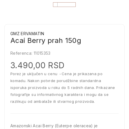
GMZ ERVAMATIN
Acai Berry prah 150g
Referenca:
11015353
3.490,00 RSD
Porez je uključen u cenu
Cena je prikazana po
komadu. Nakon potvrde porudžbine standardna
isporuka proizvoda u roku do 5 radnih dana. Prikazane
fotografije su informativnog karaktera i mogu da se
razlikuju od ambalaže ili stvarnog proizvoda.
Amazonski Acai Berry (Euterpe oleracea) je