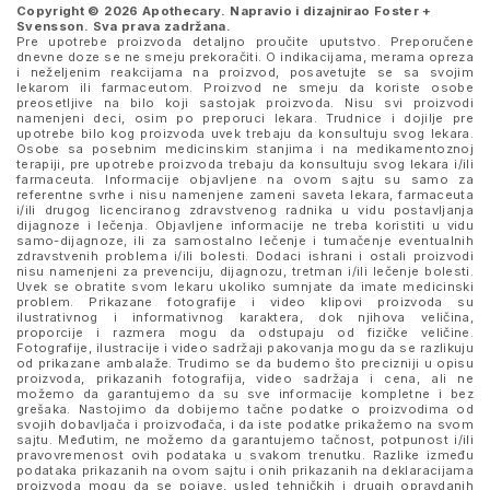
Copyright © 2026 Apothecary. Napravio i dizajnirao
Foster +
Svensson
. Sva prava zadržana.
Pre upotrebe proizvoda detaljno proučite uputstvo. Preporučene
dnevne doze se ne smeju prekoračiti. O indikacijama, merama opreza
i neželjenim reakcijama na proizvod, posavetujte se sa svojim
lekarom ili farmaceutom. Proizvod ne smeju da koriste osobe
preosetljive na bilo koji sastojak proizvoda. Nisu svi proizvodi
namenjeni deci, osim po preporuci lekara. Trudnice i dojilje pre
upotrebe bilo kog proizvoda uvek trebaju da konsultuju svog lekara.
Osobe sa posebnim medicinskim stanjima i na medikamentoznoj
terapiji, pre upotrebe proizvoda trebaju da konsultuju svog lekara i/ili
farmaceuta. Informacije objavljene na ovom sajtu su samo za
referentne svrhe i nisu namenjene zameni saveta lekara, farmaceuta
i/ili drugog licenciranog zdravstvenog radnika u vidu postavljanja
dijagnoze i lečenja. Objavljene informacije ne treba koristiti u vidu
samo-dijagnoze, ili za samostalno lečenje i tumačenje eventualnih
zdravstvenih problema i/ili bolesti. Dodaci ishrani i ostali proizvodi
nisu namenjeni za prevenciju, dijagnozu, tretman i/ili lečenje bolesti.
Uvek se obratite svom lekaru ukoliko sumnjate da imate medicinski
problem. Prikazane fotografije i video klipovi proizvoda su
ilustrativnog i informativnog karaktera, dok njihova veličina,
proporcije i razmera mogu da odstupaju od fizičke veličine.
Fotografije, ilustracije i video sadržaji pakovanja mogu da se razlikuju
od prikazane ambalaže. Trudimo se da budemo što precizniji u opisu
proizvoda, prikazanih fotografija, video sadržaja i cena, ali ne
možemo da garantujemo da su sve informacije kompletne i bez
grešaka. Nastojimo da dobijemo tačne podatke o proizvodima od
svojih dobavljača i proizvođača, i da iste podatke prikažemo na svom
sajtu. Međutim, ne možemo da garantujemo tačnost, potpunost i/ili
pravovremenost ovih podataka u svakom trenutku. Razlike između
podataka prikazanih na ovom sajtu i onih prikazanih na deklaracijama
proizvoda mogu da se pojave, usled tehničkih i drugih opravdanih