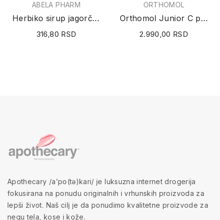
ABELA PHARM
ORTHOMOL
Herbiko sirup jagorčevina 125ml
Orthomol Junior C plus 14 doza tableta
316,80 RSD
2.990,00 RSD
Apothecary /a’po(tə)kari/ je luksuzna internet drogerija
fokusirana na ponudu originalnih i vrhunskih proizvoda za
lepši život. Naš cilj je da ponudimo kvalitetne proizvode za
negu tela, kose i kože.