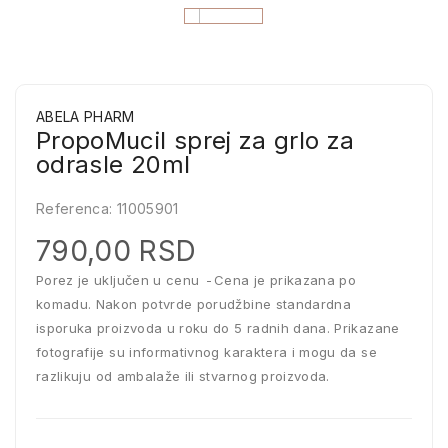
ABELA PHARM
PropoMucil sprej za grlo za
odrasle 20ml
Referenca:
11005901
790,00 RSD
Porez je uključen u cenu
Cena je prikazana po
komadu. Nakon potvrde porudžbine standardna
isporuka proizvoda u roku do 5 radnih dana. Prikazane
fotografije su informativnog karaktera i mogu da se
razlikuju od ambalaže ili stvarnog proizvoda.