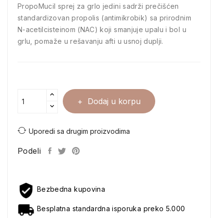
PropoMucil sprej za grlo jedini sadrži prečišćen
standardizovan propolis (antimikrobik) sa prirodnim
N-acetilcisteinom (NAC) koji smanjuje upalu i bol u
grlu, pomaže u rešavanju afti u usnoj duplji.
Dodaj u korpu
Uporedi sa drugim proizvodima
Podeli
Bezbedna kupovina
Besplatna standardna isporuka preko 5.000