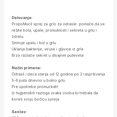
Delovanje:
PropoMucil sprej za grlo za odrasle pomaže da se
rešite bola, upale, promuklosti i sekreta u grlu i
ždrelu.
Smiruje upalu i bol u grlu
Uklanja bakterije, viruse i gljivice iz grla
Brzo razlaže sekret u disajnim putevima
Način primene:
Odrasli i deca starija od 12 godina po 2 raspršivanja
5-6 puta dnevno u bolno grlo.
Pre upotrebe promućkati!
Iz higijenskih razloga svaka osoba bi trebala da
koristi svoju bočicu spreja.
Sastav: