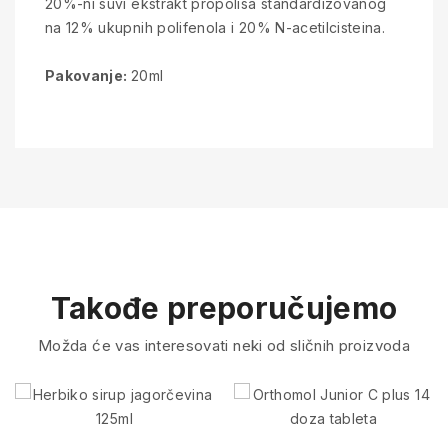
20%-ni suvi ekstrakt propolisa standardizovanog
na 12% ukupnih polifenola i 20% N-acetilcisteina.
Pakovanje:
20ml
Takođe preporučujemo
Možda će vas interesovati neki od sličnih proizvoda