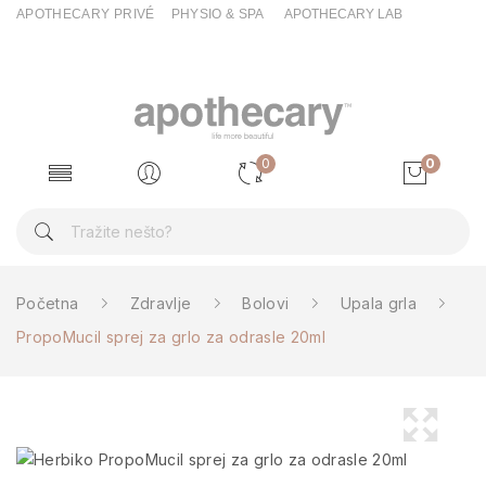
APOTHECARY PRIVÉ
PHYSIO & SPA
APOTHECARY LAB
0
0
Početna
Zdravlje
Bolovi
Upala grla
PropoMucil sprej za grlo za odrasle 20ml