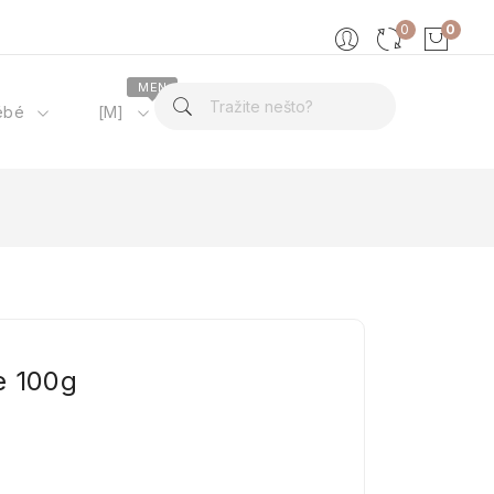
0
0
MEN
ébé
[M]
O nama
e 100g