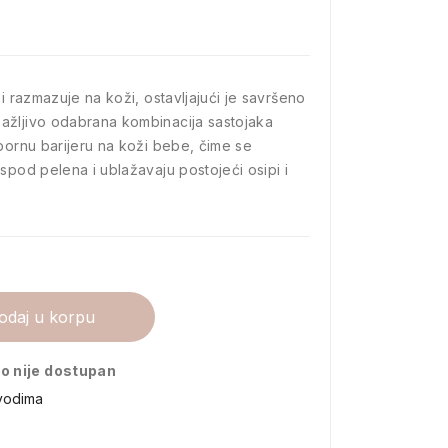
 i razmazuje na koži, ostavljajući je savršeno
ažljivo odabrana kombinacija sastojaka
tpornu barijeru na koži bebe, čime se
spod pelena i ublažavaju postojeći osipi i
odaj u korpu
o nije dostupan
vodima