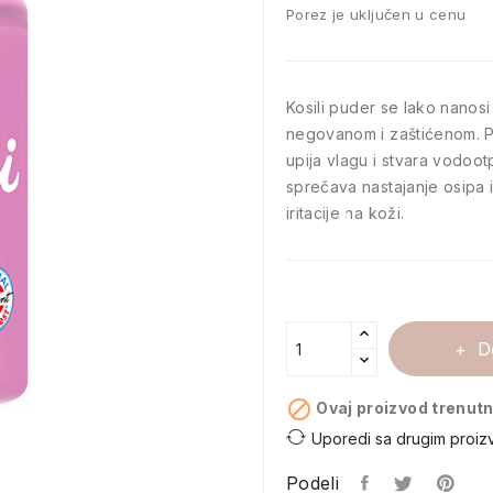
Porez je uključen u cenu
Kosili puder se lako nanosi
negovanom i zaštićenom. P
upija vlagu i stvara vodoo
sprečava nastajanje osipa i
iritacije na koži.
D

Ovaj proizvod trenutn
Uporedi sa drugim proiz
Podeli