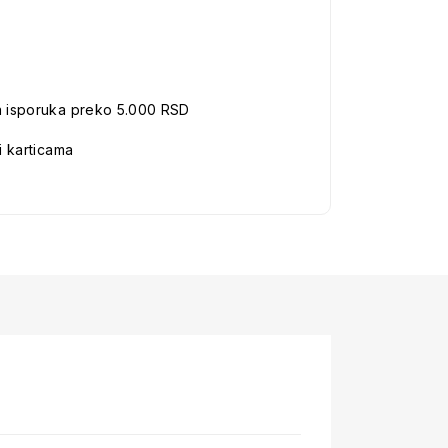
a isporuka preko 5.000 RSD
i karticama