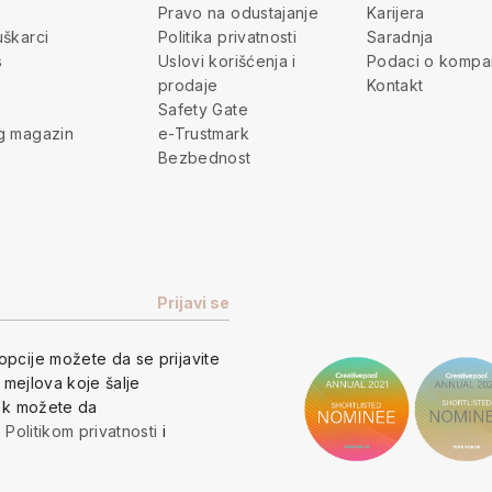
Pravo na odustajanje
Karijera
škarci
Politika privatnosti
Saradnja
s
Uslovi korišćenja i
Podaci o kompan
prodaje
Kontakt
Safety Gate
g magazin
e-Trustmark
Bezbednost
opcije
možete da se prijavite
h mejlova koje šalje
vek možete da
a
Politikom privatnosti
i