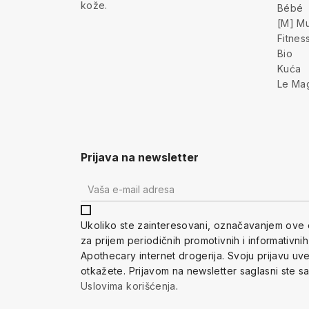
kože.
Bébé
[M] Mu
Fitnes
Bio
Kuća
Le Ma
Prijava na newsletter
Ukoliko ste zainteresovani, ozna
čavanjem ove 
za prijem periodi
čnih promotivnih i informativni
Apothecary internet drogerija. Svoju prijavu u
otkažete.
Prijavom na newsletter saglasni ste s
Uslovima korišćenja
.