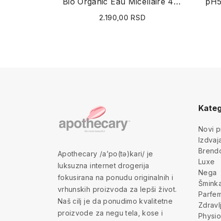
Bio Organic Eau Micellaire 400ml
pH5
2.190,00 RSD
Kateg
Novi p
Izdva
Brend
Apothecary /a’po(tə)kari/ je
Luxe
luksuzna internet drogerija
Nega
fokusirana na ponudu originalnih i
Šmink
vrhunskih proizvoda za lepši život.
Parfem
Naš cilj je da ponudimo kvalitetne
Zdravl
proizvode za negu tela, kose i
Physio