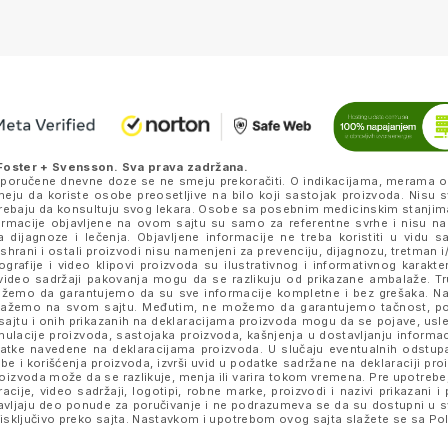
Foster + Svensson
. Sva prava zadržana.
eporučene dnevne doze se ne smeju prekoračiti. O indikacijama, merama o
ju da koriste osobe preosetljive na bilo koji sastojak proizvoda. Nisu s
k trebaju da konsultuju svog lekara. Osobe sa posebnim medicinskim stanjim
nformacije objavljene na ovom sajtu su samo za referentne svrhe i nisu n
a dijagnoze i lečenja. Objavljene informacije ne treba koristiti u vidu 
ishrani i ostali proizvodi nisu namenjeni za prevenciju, dijagnozu, tretman i/
rafije i video klipovi proizvoda su ilustrativnog i informativnog karakte
je i video sadržaji pakovanja mogu da se razlikuju od prikazane ambalaže. 
e možemo da garantujemo da su sve informacije kompletne i bez grešaka.
prikažemo na svom sajtu. Međutim, ne možemo da garantujemo tačnost, p
ajtu i onih prikazanih na deklaracijama proizvoda mogu da se pojave, usled
lacije proizvoda, sastojaka proizvoda, kašnjenja u dostavljanju informacij
datke navedene na deklaracijama proizvoda. U slučaju eventualnih odstup
be i korišćenja proizvoda, izvrši uvid u podatke sadržane na deklaraciji p
izvoda može da se razlikuje, menja ili varira tokom vremena. Pre upotrebe,
tracije, video sadržaji, logotipi, robne marke, proizvodi i nazivi prikazani
stavljaju deo ponude za poručivanje i ne podrazumeva se da su dostupni u 
sključivo preko sajta. Nastavkom i upotrebom ovog sajta slažete se sa
Pol