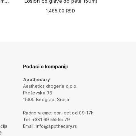
Baby Moments kupka i šampon 750ml
Losion od glave do pete 150ml
1.485,00 RSD
Podaci o kompaniji
Apothecary
a
Aesthetics drogerie d.o.o.
Preševska 98
11000 Beograd, Srbija
Radno vreme: pon-pet od 09-17h
Tel: +381 69 55555 79
cija
Email: info@apothecary.rs
é