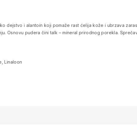
sko dejstvo i alantoin koji pomaže rast ćelija kože i ubrzava zarast
ju. Osnovu pudera čini talk – mineral prirodnog porekla. Spreča
e, Linaloon