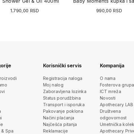
 Shower Gel & Oil 400ml
1.790,00 RSD
990,00 RSD
orije
Korisnički servis
Kompanija
roizvodi
Registracija naloga
O nama
jamo
Moj nalog
Fosterova grup
ovi
Zaboravljena lozinka
ICT mreža
Status porudžbina
Novosti
Transport i isporuka
Apothecary LAB
a
Pakovanje poklona
Društvena
i
Načini plaćanja
odgovornost
je
Najčešća pitanja
Umetnička kolek
 & Spa
Reklamacije
Apothecary Priv