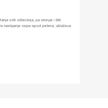
anje svih oštećenja, pa smiruje i štiti
va nastajanje osipa ispod pelena, ublažava