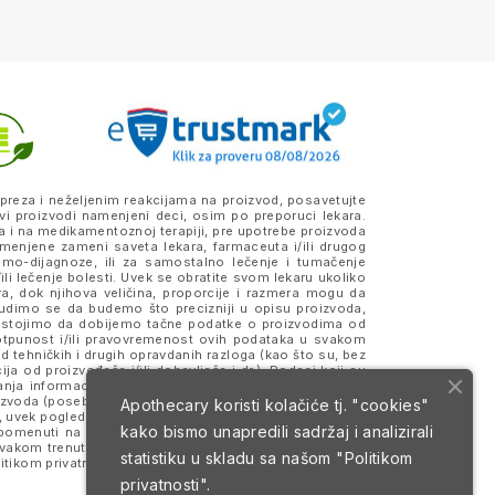
preza i neželjenim reakcijama na proizvod, posavetujte
vi proizvodi namenjeni deci, osim po preporuci lekara.
a i na medikamentoznoj terapiji, pre upotrebe proizvoda
amenjene zameni saveta lekara, farmaceuta i/ili drugog
samo-dijagnoze, ili za samostalno lečenje i tumačenje
ili lečenje bolesti. Uvek se obratite svom lekaru ukoliko
ra, dok njihova veličina, proporcije i razmera mogu da
Trudimo se da budemo što precizniji u opisu proizvoda,
 Nastojimo da dobijemo tačne podatke o proizvodima od
otpunost i/ili pravovremenost ovih podataka u svakom
 tehničkih i drugih opravdanih razloga (kao što su, bez
a od proizvođača i/ili dobavljača i dr.). Podaci koji su
anja informacija, merodavne su one koje se nalaze na
roizvoda (posebno na eventualno prisustvo alergena) i da
Apothecary koristi kolačiće tj. "cookies"
 uvek pogledajte deklaraciju i pakovanje proizvoda koje
kako bismo unapredili sadržaj i analizirali
 i pomenuti na sajtu mogu da budu ili jesu zaštitni znaci
svakom trenutku. Sve cene su izražene u dinarima (RSD)
statistiku u skladu sa našom
"Politikom
itikom privatnosti
i
Uslovima korišćenja i prodaje
.
privatnosti".