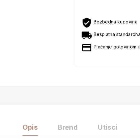
Bezbedna kupovina
Besplatna standardn
Plaćanje gotovinom il
Opis
Brend
Utisci