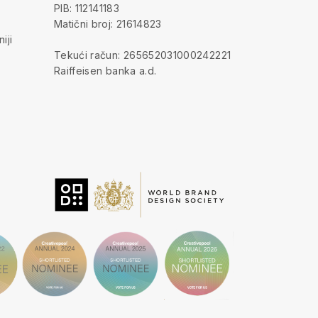
PIB: 112141183
Matični broj: 21614823
iji
Tekući račun: 265652031000242221
Raiffeisen banka a.d.