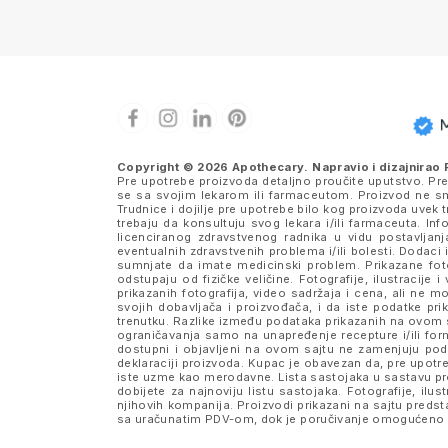
Copyright © 2026 Apothecary. Napravio i dizajnirao
Pre upotrebe proizvoda detaljno proučite uputstvo. Pr
se sa svojim lekarom ili farmaceutom. Proizvod ne sme
Trudnice i dojilje pre upotrebe bilo kog proizvoda uve
trebaju da konsultuju svog lekara i/ili farmaceuta. I
licenciranog zdravstvenog radnika u vidu postavljanj
eventualnih zdravstvenih problema i/ili bolesti. Dodaci 
sumnjate da imate medicinski problem. Prikazane fotog
odstupaju od fizičke veličine. Fotografije, ilustraci
prikazanih fotografija, video sadržaja i cena, ali n
svojih dobavljača i proizvođača, i da iste podatke 
trenutku. Razlike između podataka prikazanih na ovom s
ograničavanja samo na unapređenje recepture i/ili formu
dostupni i objavljeni na ovom sajtu ne zamenjuju po
deklaraciji proizvoda. Kupac je obavezan da, pre upotre
iste uzme kao merodavne. Lista sastojaka u sastavu pro
dobijete za najnoviju listu sastojaka. Fotografije, ilus
njihovih kompanija. Proizvodi prikazani na sajtu pred
sa uračunatim PDV-om, dok je poručivanje omogućeno i