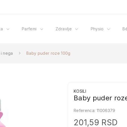
ka
Parfemi
Zdravlje
Physio
B
 i nega
Baby puder roze 100g
KOSILI
Baby puder roz
Referenca:
11006379
201,59 RSD