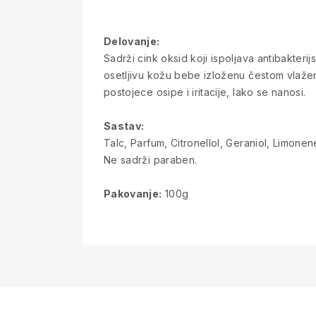
Delovanje:
Sadrži cink oksid koji ispoljava antibakterij
osetljivu kožu bebe izloženu čestom vlažen
postojece osipe i iritacije, lako se nanosi.
Sastav:
Talc, Parfum, Citronellol, Geraniol, Limonen
Ne sadrži paraben.
Pakovanje:
100g