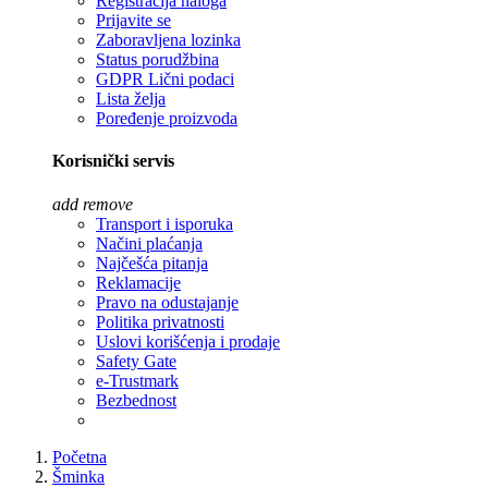
Registracija naloga
Prijavite se
Zaboravljena lozinka
Status porudžbina
GDPR Lični podaci
Lista želja
Poređenje proizvoda
Korisnički servis
add
remove
Transport i isporuka
Načini plaćanja
Najčešća pitanja
Reklamacije
Pravo na odustajanje
Politika privatnosti
Uslovi korišćenja i prodaje
Safety Gate
e-Trustmark
Bezbednost
Početna
Šminka