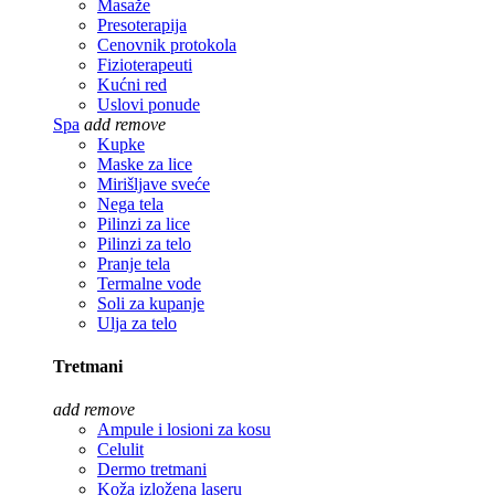
Masaže
Presoterapija
Cenovnik protokola
Fizioterapeuti
Kućni red
Uslovi ponude
Spa
add
remove
Kupke
Maske za lice
Mirišljave sveće
Nega tela
Pilinzi za lice
Pilinzi za telo
Pranje tela
Termalne vode
Soli za kupanje
Ulja za telo
Tretmani
add
remove
Ampule i losioni za kosu
Celulit
Dermo tretmani
Koža izložena laseru