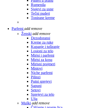
Puderi u prahu
Rumenila
Sjajevi za usne
Tečni puderi
Tonirane kreme
Parfemi
add
remove
Ženski
add
remove
Dezodoransi
Kreme za ruke
Kupanje i tuširanje
Losioni za telo
Mirisi i parfemi
Mirisi za kosu
Mirisni prajmeri
Mistovi
Niche parfemi
Pilinzi
Putni sprejevi
Sapuni
Setovi
Sprejevi za telo
Ulja
Muški
add
remove
Čišćenje i pranje lica