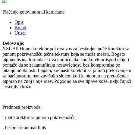
Plaćanje gotovinom ili karticama
Opis
Brend
Utisci
Delovanje:
YSL All Hours korektor pokriva vas za beskrajne noći: korektor sa
punom pokrivenošću tečne teksture koja se može mešati. Bogato
pigmentisana formula skriva podočnjake kao korektor ispod očiju i
pomaže da se zakamufliraju nesavršenosti bez kompromisa po
pitanju udobnosti. Lagani, kremasti korektor sa punim prekrivanjem
sa baršunastim, mat završnim slojem koji je otporan na prenošenje,
otporan na znoj i nije rđav. Pogodno za sve tipove kože, uključujući
i osetljivu kožu.
Prednosti proizvoda:
- mat korektor sa punom pokrivenošću
- besprekoran mat finiš