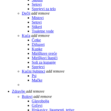
Setovi
Sprejevi za telo
Dečji
add
remove
Mistovi
Setovi
Stikeri
Toaletne vode
Kuća
add
remove
Četke
Difuzeri
Kupke
Mirišljave sveće
Mirišljavi štapići
Soli za kupanje
Sprejevi
Kućni ljubimci
add
remove
Psi
Mačke
Zdravlje
add
remove
Bolovi
add
remove
Glavobolja
Grčevi
Hrskavice, ligamenti, tetive