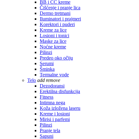
BB i CC kreme
Čišćenje i pranje lica
Dermo tretmani
Iluminatori i prajmeri
Korektori i puderi
Kreme za lice
Losioni i tonici
Maske za lice
Noćne kreme
Pilinzi
Predeo oko očiju
Serumi
Šminka
Termalne vode
Telo
add
remove
Dezodoransi
Erektilna disfunkcija
Fitness
Intimna nega
Koža izložena laseru
Kreme i losioni
Mirisi i parfemi
Pilinzi
Pranje tela
Sapuni