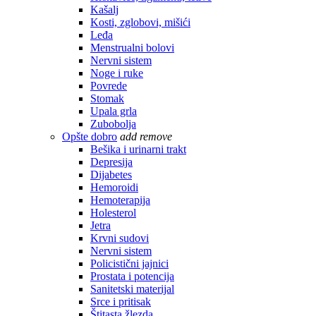
Kašalj
Kosti, zglobovi, mišići
Leđa
Menstrualni bolovi
Nervni sistem
Noge i ruke
Povrede
Stomak
Upala grla
Zubobolja
Opšte dobro
add
remove
Bešika i urinarni trakt
Depresija
Dijabetes
Hemoroidi
Hemoterapija
Holesterol
Jetra
Krvni sudovi
Nervni sistem
Policistični jajnici
Prostata i potencija
Sanitetski materijal
Srce i pritisak
Štitasta žlezda