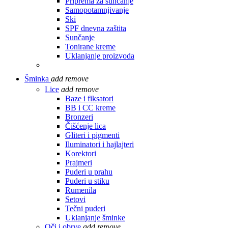
Priprema za sunčanje
Samopotamnjivanje
Ski
SPF dnevna zaštita
Sunčanje
Tonirane kreme
Uklanjanje proizvoda
Šminka
add
remove
Lice
add
remove
Baze i fiksatori
BB i CC kreme
Bronzeri
Čišćenje lica
Gliteri i pigmenti
Iluminatori i hajlajteri
Korektori
Prajmeri
Puderi u prahu
Puderi u stiku
Rumenila
Setovi
Tečni puderi
Uklanjanje šminke
Oči i obrve
add
remove