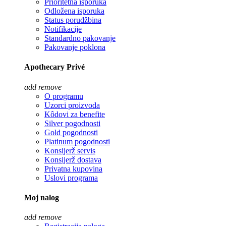
Prioritetna isporuka
Odložena isporuka
Status porudžbina
Notifikacije
Standardno pakovanje
Pakovanje poklona
Apothecary Privé
add
remove
O programu
Uzorci proizvoda
Kôdovi za benefite
Silver pogodnosti
Gold pogodnosti
Platinum pogodnosti
Konsijerž servis
Konsijerž dostava
Privatna kupovina
Uslovi programa
Moj nalog
add
remove