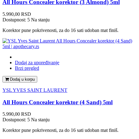
All Hours Concealer korektor (3 Almond) 5ml
Cena
5.990,00 RSD
Dostupnost:
5 Na stanju
Korektor pune pokrivenosti, za do 16 sati udoban mat finiš.
Dodaj za upoređivanje
Brzi pregled
Dodaj u korpu
YSL YVES SAINT LAURENT
All Hours Concealer korektor (4 Sand) 5ml
Cena
5.990,00 RSD
Dostupnost:
5 Na stanju
Korektor pune pokrivenosti, za do 16 sati udoban mat finiš.