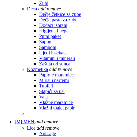
Zubi
Deca
add
remove
Dečje četkice za zube
Dečje paste za zube
Dodaci ishrani
Higijena i nega
Putni paket
Sapuni
Šamponi
Ujedi insekata
Vitamini i minerali
Zaštita od sunca
Kozmetika
add
remove
Papirne maramice
Mirisi i parfemi
Tupferi
Štapići za uši
Vata
Vlažne maramice
Vlažni toalet papir
[M]
MEN
add
remove
Lice
add
remove
Anti-age