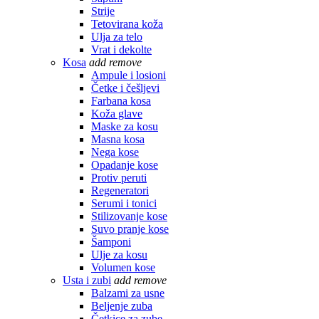
Strije
Tetovirana koža
Ulja za telo
Vrat i dekolte
Kosa
add
remove
Ampule i losioni
Četke i češljevi
Farbana kosa
Koža glave
Maske za kosu
Masna kosa
Nega kose
Opadanje kose
Protiv peruti
Regeneratori
Serumi i tonici
Stilizovanje kose
Suvo pranje kose
Šamponi
Ulje za kosu
Volumen kose
Usta i zubi
add
remove
Balzami za usne
Beljenje zuba
Četkice za zube