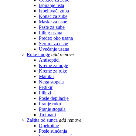
Ispiranje usta
Izbeljivači zuba
Konac za zube
Maske za usne
Paste za zube
Piling usana
Predeo oko usana
Serumi za usne
Uvećanje usana
Ruke i noge
add
remove
Antiseptici
Kreme za noge
Kreme za ruke
Manikir
Nega stopala
Pedikir
Pilinzi
Posle depilacije
Pranje ruku
Pranje stopala
Tretmani
Zaštita od sunca
add
remove
Opekotine
Posle sunčanja