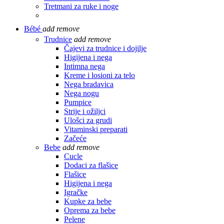
Tretmani za ruke i noge
Bébé
add
remove
Trudnice
add
remove
Čajevi za trudnice i dojilje
Higijena i nega
Intimna nega
Kreme i losioni za telo
Nega bradavica
Nega nogu
Pumpice
Strije i ožiljci
Ulošci za grudi
Vitaminski preparati
Začeće
Bebe
add
remove
Cucle
Dodaci za flašice
Flašice
Higijena i nega
Igračke
Kupke za bebe
Oprema za bebe
Pelene