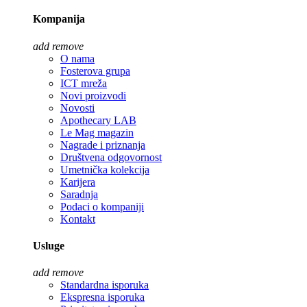
Kompanija
add
remove
O nama
Fosterova grupa
ICT mreža
Novi proizvodi
Novosti
Apothecary LAB
Le Mag magazin
Nagrade i priznanja
Društvena odgovornost
Umetnička kolekcija
Karijera
Saradnja
Podaci o kompaniji
Kontakt
Usluge
add
remove
Standardna isporuka
Ekspresna isporuka