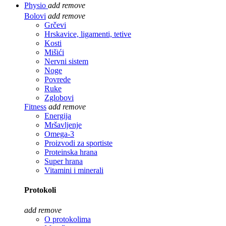
Physio
add
remove
Bolovi
add
remove
Grčevi
Hrskavice, ligamenti, tetive
Kosti
Mišići
Nervni sistem
Noge
Povrede
Ruke
Zglobovi
Fitness
add
remove
Energija
Mršavljenje
Omega-3
Proizvodi za sportiste
Proteinska hrana
Super hrana
Vitamini i minerali
Protokoli
add
remove
O protokolima