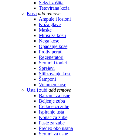
Seks i zaštita
Tetovirana koža
Kosa
add
remove
Ampule i losioni
Koža glave
Maske
Mirisi za kosu
Nega kose
Opadanje kose
Protiv peruti
Regeneratori
Serumi i tonici
Sprejevi
Stilizovanje kose
Šamponi
Volumen kose
Usta i zubi
add
remove
Balzami za usne
Beljenje zuba
Četkice za zube
Ispiranje usta
Konac za zube
Paste za zube
Predeo oko usana
Serumi za usne