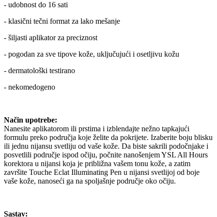
- udobnost do 16 sati
- klasični tečni format za lako mešanje
- šiljasti aplikator za preciznost
- pogodan za sve tipove kože, uključujući i osetljivu kožu
- dermatološki testirano
- nekomedogeno
Način upotrebe:
Nanesite aplikatorom ili prstima i izblendajte nežno tapkajući
formulu preko područja koje želite da pokrijete. Izaberite boju blisku
ili jednu nijansu svetliju od vaše kože. Da biste sakrili podočnjake i
posvetlili područje ispod očiju, počnite nanošenjem YSL All Hours
korektora u nijansi koja je približna vašem tonu kože, a zatim
završite Touche Eclat Illuminating Pen u nijansi svetlijoj od boje
vaše kože, nanoseći ga na spoljašnje područje oko očiju.
Sastav: