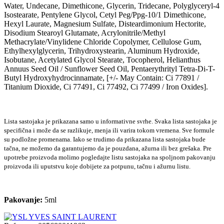
Water, Undecane, Dimethicone, Glycerin, Tridecane, Polyglyceryl-4
Isostearate, Pentylene Glycol, Cetyl Peg/Ppg-10/1 Dimethicone,
Hexyl Laurate, Magnesium Sulfate, Disteardimonium Hectorite,
Disodium Stearoyl Glutamate, Acrylonitrile/Methyl
Methacrylate/Vinylidene Chloride Copolymer, Cellulose Gum,
Ethylhexylglycerin, Trihydroxystearin, Aluminum Hydroxide,
Isobutane, Acetylated Glycol Stearate, Tocopherol, Helianthus
Annuus Seed Oil / Sunflower Seed Oil, Pentaerythrityl Tetra-Di-T-
Butyl Hydroxyhydrocinnamate, [+/- May Contain: Ci 77891 /
Titanium Dioxide, Ci 77491, Ci 77492, Ci 77499 / Iron Oxides].
Lista sastojaka je prikazana samo u informativne svrhe. Svaka lista sastojaka je
specifična i može da se razlikuje, menja ili varira tokom vremena. Sve formule
su podložne promenama. Iako se trudimo da prikazana lista sastojaka bude
tačna, ne možemo da garantujemo da je pouzdana, ažurna ili bez grešaka. Pre
upotrebe proizvoda molimo pogledajte listu sastojaka na spoljnom pakovanju
proizvoda ili uputstvu koje dobijete za potpunu, tačnu i ažurnu listu.
Pakovanje:
5ml