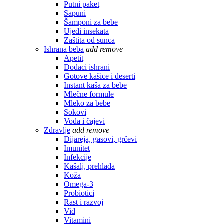
Putni paket
Sapuni
Šamponi za bebe
Ujedi insekata
Zaštita od sunca
Ishrana beba
add
remove
Apetit
Dodaci ishrani
Gotove kašice i deserti
Instant kaša za bebe
Mlečne formule
Mleko za bebe
Sokovi
Voda i čajevi
Zdravlje
add
remove
Dijareja, gasovi, grčevi
Imunitet
Infekcije
Kašalj, prehlada
Koža
Omega-3
Probiotici
Rast i razvoj
Vid
Vitamini