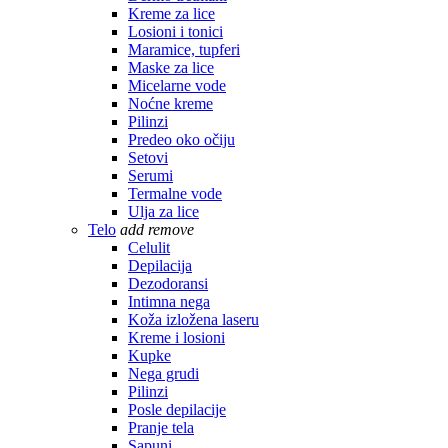
Kreme za lice
Losioni i tonici
Maramice, tupferi
Maske za lice
Micelarne vode
Noćne kreme
Pilinzi
Predeo oko očiju
Setovi
Serumi
Termalne vode
Ulja za lice
Telo
add
remove
Celulit
Depilacija
Dezodoransi
Intimna nega
Koža izložena laseru
Kreme i losioni
Kupke
Nega grudi
Pilinzi
Posle depilacije
Pranje tela
Sapuni