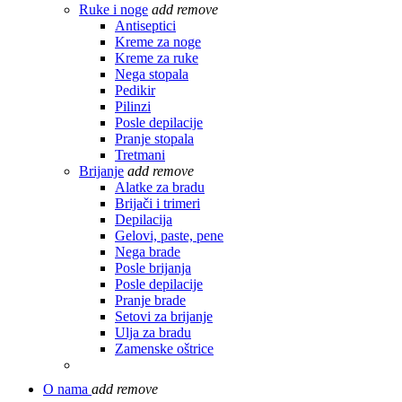
Ruke i noge
add
remove
Antiseptici
Kreme za noge
Kreme za ruke
Nega stopala
Pedikir
Pilinzi
Posle depilacije
Pranje stopala
Tretmani
Brijanje
add
remove
Alatke za bradu
Brijači i trimeri
Depilacija
Gelovi, paste, pene
Nega brade
Posle brijanja
Posle depilacije
Pranje brade
Setovi za brijanje
Ulja za bradu
Zamenske oštrice
O nama
add
remove