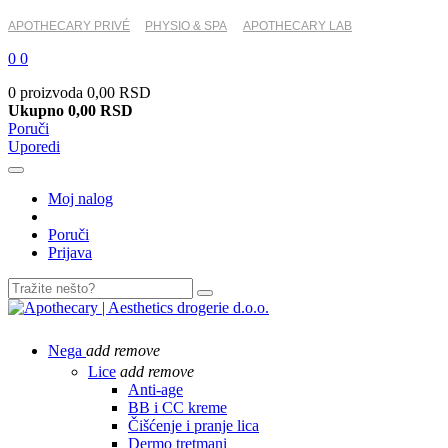
APOTHECARY PRIVÉ
PHYSIO & SPA
APOTHECARY LAB
0
0
0 proizvoda
0,00 RSD
Ukupno
0,00 RSD
Poruči
Uporedi
Moj nalog
Poruči
Prijava
Nega
add
remove
Lice
add
remove
Anti-age
BB i CC kreme
Čišćenje i pranje lica
Dermo tretmani