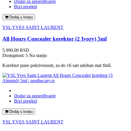
Dodaj za upoređivanje
Brzi pregled
Dodaj u korpu
YSL YVES SAINT LAURENT
All Hours Concealer korektor (2 Ivory) 5ml
Cena
5.990,00 RSD
Dostupnost:
5 Na stanju
Korektor pune pokrivenosti, za do 16 sati udoban mat finiš.
Dodaj za upoređivanje
Brzi pregled
Dodaj u korpu
YSL YVES SAINT LAURENT