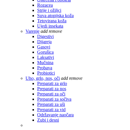
Rozacea
Strije i ožiljci
Suva atopijska koža
Tetovirana koža
Ujedi insekata
Varenje
add
remove
Digestivi
Dijareja
Gasovi
Gorušica
Laksativi
Mučnina
Probava
Probiotici
Uho, grlo, nos, oči
add
remove
Preparati za grlo
Preparati za nos
Preparati za oči
Preparati za sočiva
Preparati za uši
Preparati za vid
Održavanje naočara
Zubi i desni