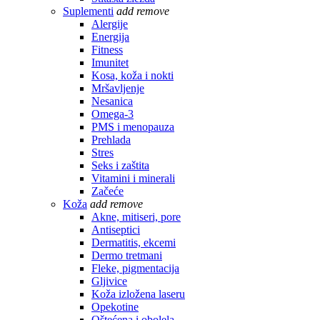
Suplementi
add
remove
Alergije
Energija
Fitness
Imunitet
Kosa, koža i nokti
Mršavljenje
Nesanica
Omega-3
PMS i menopauza
Prehlada
Stres
Seks i zaštita
Vitamini i minerali
Začeće
Koža
add
remove
Akne, mitiseri, pore
Antiseptici
Dermatitis, ekcemi
Dermo tretmani
Fleke, pigmentacija
Gljivice
Koža izložena laseru
Opekotine
Oštećena i obolela