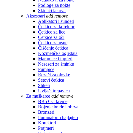
Podloge za nokte
Skidači lakova
Aksesoari
add
remove
Aplikatori i sunđeri
Četkice za korektor
Četkice za lice
Četkice za oči
Četkice za usne
Čišćenje četkica
Kozmetička ogledala
Maramice i tupferi
Neseseri za šminku
Pumpice
Rezači za olovke
Setovi četkica
Stikeri
Uvijači trepavica
Za muškarce
add
remove
BB i CC kreme
Bojenje brade i obrva
Bronzeri
Iluminatori i hajlajteri
Korektori
Prajmeri