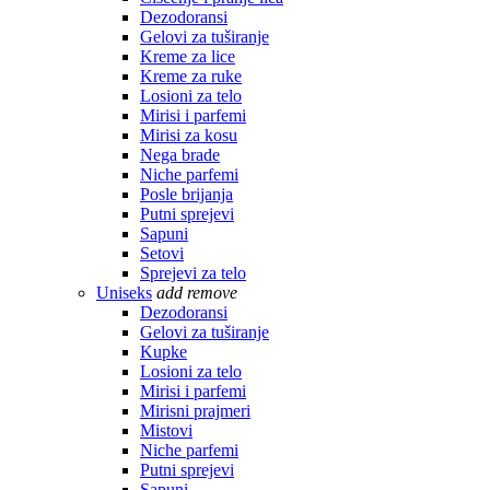
Dezodoransi
Gelovi za tuširanje
Kreme za lice
Kreme za ruke
Losioni za telo
Mirisi i parfemi
Mirisi za kosu
Nega brade
Niche parfemi
Posle brijanja
Putni sprejevi
Sapuni
Setovi
Sprejevi za telo
Uniseks
add
remove
Dezodoransi
Gelovi za tuširanje
Kupke
Losioni za telo
Mirisi i parfemi
Mirisni prajmeri
Mistovi
Niche parfemi
Putni sprejevi
Sapuni