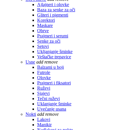
Ajlajneri i olovke
Baza za senke za oči
Gliteri i pigmenti
Korektori
Maskare
Obrve
Prajmeri i serumi
Senke za oči
Setovi
Ukljanjanje šminke
Veštačke trepavice
Usne
add
remove
Balzami u boji
Futrole
Olovke
Prajmeri i fiksatori
Ruževi
Sjajevi
Tečni ruževi
Uklanjanje šminke
Uvećanje usana
Nokti
add
remove
Lakovi
Manikir
Nadlakovi za nokte