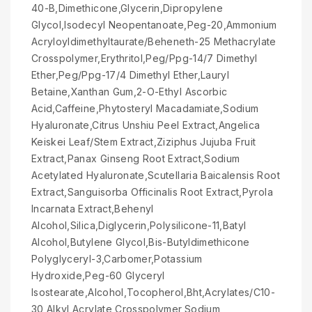
40-B,Dimethicone,Glycerin,Dipropylene
Glycol,Isodecyl Neopentanoate,Peg-20,Ammonium
Acryloyldimethyltaurate/Beheneth-25 Methacrylate
Crosspolymer,Erythritol,Peg/Ppg-14/7 Dimethyl
Ether,Peg/Ppg-17/4 Dimethyl Ether,Lauryl
Betaine,Xanthan Gum,2-O-Ethyl Ascorbic
Acid,Caffeine,Phytosteryl Macadamiate,Sodium
Hyaluronate,Citrus Unshiu Peel Extract,Angelica
Keiskei Leaf/Stem Extract,Ziziphus Jujuba Fruit
Extract,Panax Ginseng Root Extract,Sodium
Acetylated Hyaluronate,Scutellaria Baicalensis Root
Extract,Sanguisorba Officinalis Root Extract,Pyrola
Incarnata Extract,Behenyl
Alcohol,Silica,Diglycerin,Polysilicone-11,Batyl
Alcohol,Butylene Glycol,Bis-Butyldimethicone
Polyglyceryl-3,Carbomer,Potassium
Hydroxide,Peg-60 Glyceryl
Isostearate,Alcohol,Tocopherol,Bht,Acrylates/C10-
30 Alkyl Acrylate Crosspolymer,Sodium