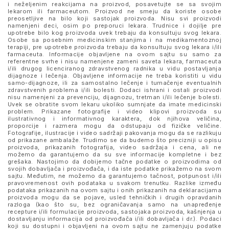
i neželjenim reakcijama na proizvod, posavetujte se sa svojim
lekarom ili farmaceutom. Proizvod ne smeju da koriste osobe
preosetljive na bilo koji sastojak proizvoda. Nisu svi proizvodi
namenjeni deci, osim po preporuci lekara. Trudnice i dojilje pre
upotrebe bilo kog proizvoda uvek trebaju da konsultuju svog lekara.
Osobe sa posebnim medicinskim stanjima i na medikamentoznoj
terapiji, pre upotrebe proizvoda trebaju da konsultuju svog lekara i/ili
farmaceuta. Informacije objavljene na ovom sajtu su samo za
referentne svrhe i nisu namenjene zameni saveta lekara, farmaceuta
i/ili drugog licenciranog zdravstvenog radnika u vidu postavljanja
dijagnoze i lečenja. Objavljene informacije ne treba koristiti u vidu
samo-dijagnoze, ili za samostalno lečenje i tumačenje eventualnih
zdravstvenih problema i/ili bolesti. Dodaci ishrani i ostali proizvodi
nisu namenjeni za prevenciju, dijagnozu, tretman i/ili lečenje bolesti.
Uvek se obratite svom lekaru ukoliko sumnjate da imate medicinski
problem. Prikazane fotografije i video klipovi proizvoda su
ilustrativnog i informativnog karaktera, dok njihova veličina,
proporcije i razmera mogu da odstupaju od fizičke veličine.
Fotografije, ilustracije i video sadržaji pakovanja mogu da se razlikuju
od prikazane ambalaže. Trudimo se da budemo što precizniji u opisu
proizvoda, prikazanih fotografija, video sadržaja i cena, ali ne
možemo da garantujemo da su sve informacije kompletne i bez
grešaka. Nastojimo da dobijemo tačne podatke o proizvodima od
svojih dobavljača i proizvođača, i da iste podatke prikažemo na svom
sajtu. Međutim, ne možemo da garantujemo tačnost, potpunost i/ili
pravovremenost ovih podataka u svakom trenutku. Razlike između
podataka prikazanih na ovom sajtu i onih prikazanih na deklaracijama
proizvoda mogu da se pojave, usled tehničkih i drugih opravdanih
razloga (kao što su, bez ograničavanja samo na unapređenje
recepture i/ili formulacije proizvoda, sastojaka proizvoda, kašnjenja u
dostavljanju informacija od proizvođača i/ili dobavljača i dr.). Podaci
koji su dostupni i objavljeni na ovom sajtu ne zamenjuju podatke