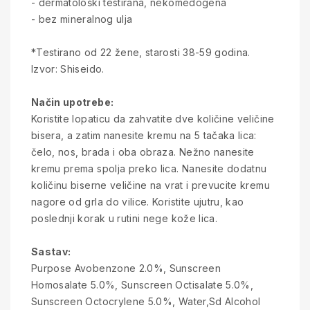
- dermatološki testirana, nekomedogena
- bez mineralnog ulja
*Testirano od 22 žene, starosti 38-59 godina.
Izvor: Shiseido.
Način upotrebe:
Koristite lopaticu da zahvatite dve količine veličine
bisera, a zatim nanesite kremu na 5 tačaka lica:
čelo, nos, brada i oba obraza. Nežno nanesite
kremu prema spolja preko lica. Nanesite dodatnu
količinu biserne veličine na vrat i prevucite kremu
nagore od grla do vilice. Koristite ujutru, kao
poslednji korak u rutini nege kože lica.
Sastav:
Purpose Avobenzone 2.0%, Sunscreen
Homosalate 5.0%, Sunscreen Octisalate 5.0%,
Sunscreen Octocrylene 5.0%, Water,Sd Alcohol