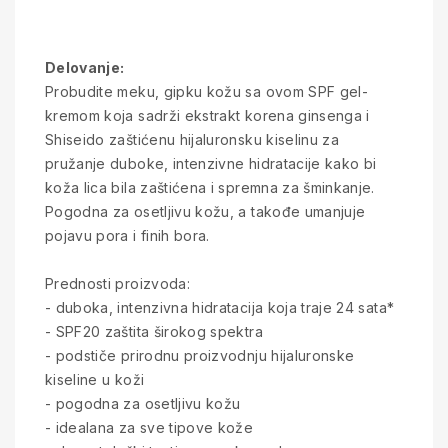
Delovanje:
Probudite meku, gipku kožu sa ovom SPF gel-
kremom koja sadrži ekstrakt korena ginsenga i
Shiseido zaštićenu hijaluronsku kiselinu za
pružanje duboke, intenzivne hidratacije kako bi
koža lica bila zaštićena i spremna za šminkanje.
Pogodna za osetljivu kožu, a takođe umanjuje
pojavu pora i finih bora.
Prednosti proizvoda:
- duboka, intenzivna hidratacija koja traje 24 sata*
- SPF20 zaštita širokog spektra
- podstiče prirodnu proizvodnju hijaluronske
kiseline u koži
- pogodna za osetljivu kožu
- idealana za sve tipove kože