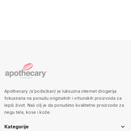
Apothecary /a’po(tə)kari/ je luksuzna internet drogerija
fokusirana na ponudu originalnih i vrhunskih proizvoda za
lepši život. Naš cilj je da ponudimo kvalitetne proizvode za
negu tela, kose i kože.
keyboard_arrow_down
Kategorije