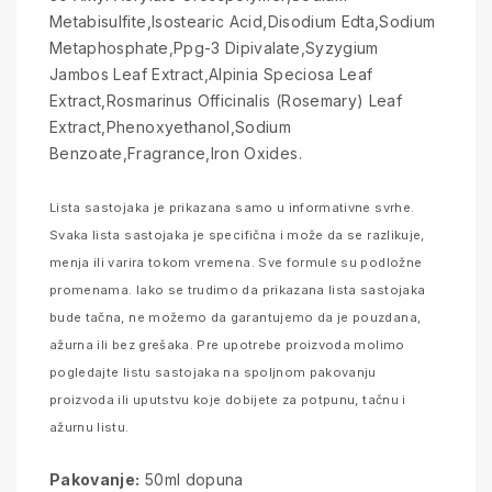
Metabisulfite,Isostearic Acid,Disodium Edta,Sodium
Metaphosphate,Ppg-3 Dipivalate,Syzygium
Jambos Leaf Extract,Alpinia Speciosa Leaf
Extract,Rosmarinus Officinalis (Rosemary) Leaf
Extract,Phenoxyethanol,Sodium
Benzoate,Fragrance,Iron Oxides.
Lista sastojaka je prikazana samo u informativne svrhe.
Svaka lista sastojaka je specifična i može da se razlikuje,
menja ili varira tokom vremena. Sve formule su podložne
promenama. Iako se trudimo da prikazana lista sastojaka
bude tačna, ne možemo da garantujemo da je pouzdana,
ažurna ili bez grešaka. Pre upotrebe proizvoda molimo
pogledajte listu sastojaka na spoljnom pakovanju
proizvoda ili uputstvu koje dobijete za potpunu, tačnu i
ažurnu listu.
Pakovanje:
50ml dopuna