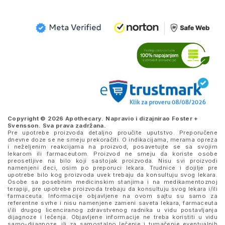
Copyright © 2026 Apothecary. Napravio i dizajnirao
Foster +
Svensson
. Sva prava zadržana.
Pre upotrebe proizvoda detaljno proučite uputstvo. Preporučene
dnevne doze se ne smeju prekoračiti. O indikacijama, merama opreza
i neželjenim reakcijama na proizvod, posavetujte se sa svojim
lekarom ili farmaceutom. Proizvod ne smeju da koriste osobe
preosetljive na bilo koji sastojak proizvoda. Nisu svi proizvodi
namenjeni deci, osim po preporuci lekara. Trudnice i dojilje pre
upotrebe bilo kog proizvoda uvek trebaju da konsultuju svog lekara.
Osobe sa posebnim medicinskim stanjima i na medikamentoznoj
terapiji, pre upotrebe proizvoda trebaju da konsultuju svog lekara i/ili
farmaceuta. Informacije objavljene na ovom sajtu su samo za
referentne svrhe i nisu namenjene zameni saveta lekara, farmaceuta
i/ili drugog licenciranog zdravstvenog radnika u vidu postavljanja
dijagnoze i lečenja. Objavljene informacije ne treba koristiti u vidu
samo-dijagnoze, ili za samostalno lečenje i tumačenje eventualnih