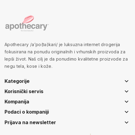
Apothecary /a’po(tə)kari/ je luksuzna internet drogerija
fokusirana na ponudu originalnih i vrhunskih proizvoda za
lepši život. Naš cilj je da ponudimo kvalitetne proizvode za
negu tela, kose i kože.
keyboard_arrow_down
Kategorije
keyboard_arrow_down
Korisnički servis
keyboard_arrow_down
Kompanija
keyboard_arrow_down
Podaci o kompaniji
keyboard_arrow_down
Prijava na newsletter