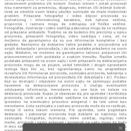
zdravstvenih problema i/ili bolesti. Dodaci ishrani i ostali proizvodi
nisu namenjeni za prevenciju, dijagnozu, tretman i/ili lečenje bolesti.
Uvek se obratite svom lekaru ukoliko sumnjate da imate medicinski
problem. Prikazane fotografije i video klipovi proizvoda su
ilustrativnog i informativnog karaktera, dok njihova veličina,
proporcije i razmera mogu da odstupaju od fizičke veličine.
Fotografije, ilustracije i video sadržaji pakovanja mogu da se razlikuju
od prikazane ambalaže. Trudimo se da budemo što precizniji u opisu
proizvoda, prikazanih fotografija, video sadržaja i cena, ali ne
možemo da garantujemo da su sve informacije kompletne i bez
grešaka. Nastojimo da dobijemo tačne podatke o proizvodima od
svojih dobavljača i proizvođača, i da iste podatke prikažemo na svom
sajtu. Međutim, ne možemo da garantujemo tačnost, potpunost i/ili
pravovremenost ovih podataka u svakom trenutku. Razlike između
podataka prikazanih na ovom sajtu i onih prikazanih na deklaracijama
proizvoda mogu da se pojave, usled tehničkih i drugih opravdanih
razloga (kao što su, bez ograničavanja samo na unapređenje
recepture i/ili formulacije proizvoda, sastojaka proizvoda, kašnjenja u
dostavljanju informacija od proizvođača i/ili dobavljača i dr.). Podaci
koji su dostupni i objavljeni na ovom sajtu ne zamenjuju podatke
navedene na deklaracijama proizvoda. U slučaju eventualnih
odstupanja informacija, merodavne su one koje se nalaze na
deklaraciji proizvoda. Kupac je obavezan da, pre upotrebe i korišćenja
proizvoda, izvrši uvid u podatke sadržane na deklaraciji proizvoda
(posebno na eventualno prisustvo alergena) i da iste uzme kao
merodavne. Lista sastojaka u sastavu proizvoda može da se razlikuje,
menja ili varira tokom vremena. Pre upotrebe, uvek pogledajte
deklaraciju i pakovanje proizvoda koje dobijete za najnoviju listu
sastojaka. Fotografije, ilustracije, video sadržaji, logotipi, robne
marke, proizvodi i nazivi prikazani i pomenuti na sajtu mogu da budu
ili jesu zaštitni znaci njihovih kompanija. Proizvodi prikazani na sajtu
predstavljaju deo ponude za poručivanje i ne podrazumeva se da su