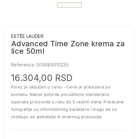
ESTĒE LAUDER
Advanced Time Zone krema za
lice 50ml
Referenca:
005680010235
16.304,00 RSD
Porez je uključen u cenu
Cena je prikazana po
komadu. Nakon potvrde porudžbine standardna
isporuka proizvoda u roku do 5 radnih dana. Prikazane
fotografije su informativnog karaktera i mogu da se
razlikuju od ambalaže ili stvarnog proizvoda.