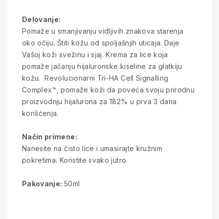
Delovanje:
Pomaže u smanjivanju vidljivih znakova starenja
oko očiju. Štiti kožu od spoljašnjih uticaja. Daje
Vašoj koži svežinu i sjaj. Krema za lice koja
pomaže jačanju hijaluronske kiseline za glatkiju
kožu. Revolucionarni Tri-HA Cell Signalling
Complex™, pomaže koži da poveća svoju prirodnu
proizvodnju hijalurona za 182% u prva 3 dana
korišćenja.
Način primene:
Nanesite na čisto lice i umasirajte kružnim
pokretima. Koristite svako jutro.
Pakovanje:
50ml