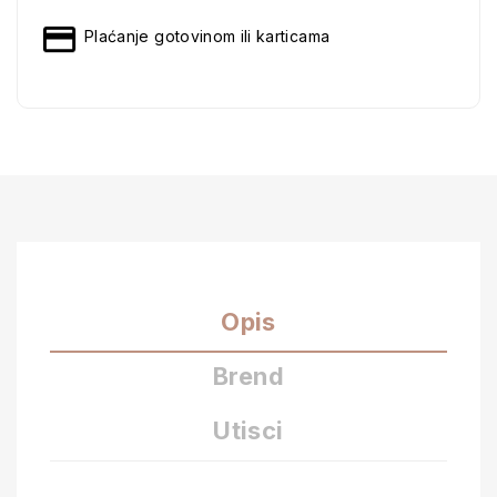
Plaćanje gotovinom ili karticama
Opis
Brend
Utisci