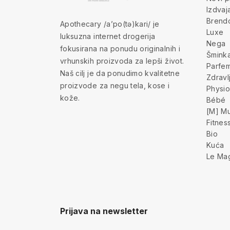
Izdva
Brend
Apothecary /a’po(tə)kari/ je
Luxe
luksuzna internet drogerija
Nega
fokusirana na ponudu originalnih i
Šmink
vrhunskih proizvoda za lepši život.
Parfem
Naš cilj je da ponudimo kvalitetne
Zdravl
proizvode za negu tela, kose i
Physio
kože.
Bébé
[M] Mu
Fitnes
Bio
Kuća
Le Ma
Prijava na newsletter