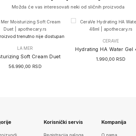
Možda će vas interesovati neki od sličnih proizvoda
roizvod trenutno nije dostupan
CERAVE
LA MER
Hydrating HA Water Gel
turizing Soft Cream Duet
1.990,00 RSD
56.990,00 RSD
orije
Korisnički servis
Kompanija
roizvodi
Registracija naloga
O nama