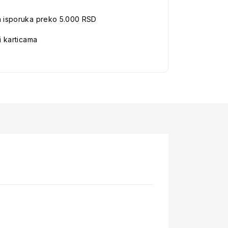
a isporuka preko 5.000 RSD
i karticama