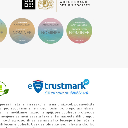
preza i neželjenim reakcijama na proizvod, posavetujte
vi proizvodi namenjeni deci, osim po preporuci lekara.
a i na medikamentoznoj terapiji, pre upotrebe proizvoda
amenjene zameni saveta lekara, farmaceuta i/ili drugog
samo-dijagnoze, ili za samostalno lečenje i tumačenje
ili lečenje bolesti. Uvek se obratite svom lekaru ukoliko