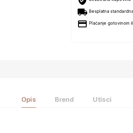
Besplatna standardn
Plaćanje gotovinom il
Opis
Brend
Utisci