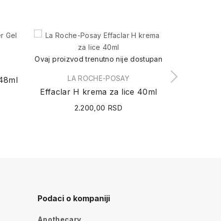
Ovaj proizvod trenutno nije dostupan
LA ROCHE-POSAY
 48ml
V
Effaclar H krema za lice 40ml
2.200,00 RSD
2
Podaci o kompaniji
Apothecary