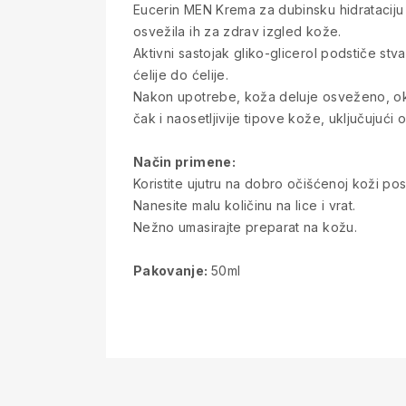
Eucerin MEN Krema za dubinsku hidrataciju p
osvežila ih za zdrav izgled kože.
Aktivni sastojak gliko-glicerol podstiče s
ćelije do ćelije.
Nakon upotrebe, koža deluje osveženo, okre
čak i naosetljivije tipove kože, uključujući 
Način primene:
Koristite ujutru na dobro očišćenoj koži po
Nanesite malu količinu na lice i vrat.
Nežno umasirajte preparat na kožu.
Pakovanje:
50ml