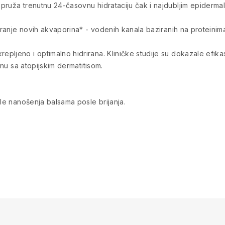
ruža trenutnu 24-časovnu hidrataciju čak i najdubljim epidermaln
tvaranje novih akvaporina* - vodenih kanala baziranih na protein
pljeno i optimalno hidrirana. Kliničke studije su dokazale efik
onu sa atopijskim dermatitisom.
sle nanošenja balsama posle brijanja.