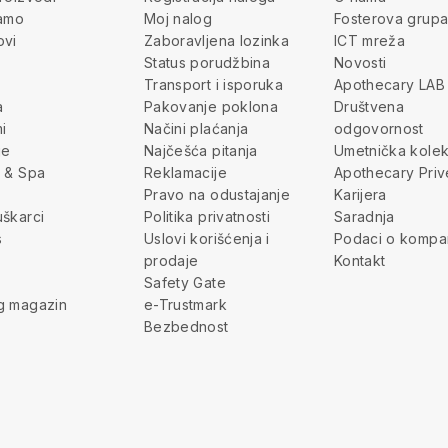
jamo
Moj nalog
Fosterova grup
ovi
Zaboravljena lozinka
ICT mreža
Status porudžbina
Novosti
Transport i isporuka
Apothecary LAB
a
Pakovanje poklona
Društvena
i
Načini plaćanja
odgovornost
je
Najčešća pitanja
Umetnička kolek
 & Spa
Reklamacije
Apothecary Priv
Pravo na odustajanje
Karijera
škarci
Politika privatnosti
Saradnja
s
Uslovi korišćenja i
Podaci o kompan
prodaje
Kontakt
Safety Gate
g magazin
e-Trustmark
Bezbednost