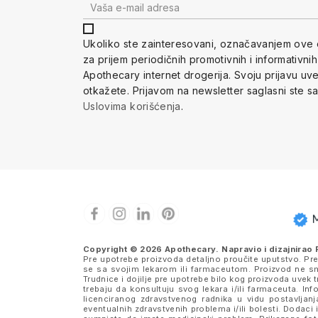
Ukoliko ste zainteresovani, ozna
čavanjem ove 
za prijem periodi
čnih promotivnih i informativni
Apothecary internet drogerija. Svoju prijavu u
otkažete.
Prijavom na newsletter saglasni ste s
Uslovima korišćenja
.
Copyright © 2026 Apothecary. Napravio i dizajnirao
Pre upotrebe proizvoda detaljno proučite uputstvo. Pr
se sa svojim lekarom ili farmaceutom. Proizvod ne sme
Trudnice i dojilje pre upotrebe bilo kog proizvoda uve
trebaju da konsultuju svog lekara i/ili farmaceuta. I
licenciranog zdravstvenog radnika u vidu postavljanj
eventualnih zdravstvenih problema i/ili bolesti. Dodaci 