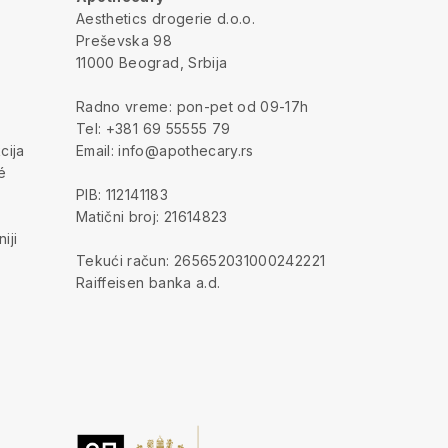
a
Aesthetics drogerie d.o.o.
Preševska 98
11000 Beograd, Srbija
Radno vreme: pon-pet od 09-17h
Tel: +381 69 55555 79
cija
Email: info@apothecary.rs
é
PIB: 112141183
Matični broj: 21614823
iji
Tekući račun: 265652031000242221
Raiffeisen banka a.d.