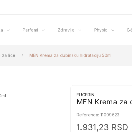
ka
Parfemi
Zdravlje
Physio
B
 za lice
MEN Krema za dubinsku hidrataciju 50ml
EUCERIN
MEN Krema za d
Referenca:
11009623
1.931,23 RSD