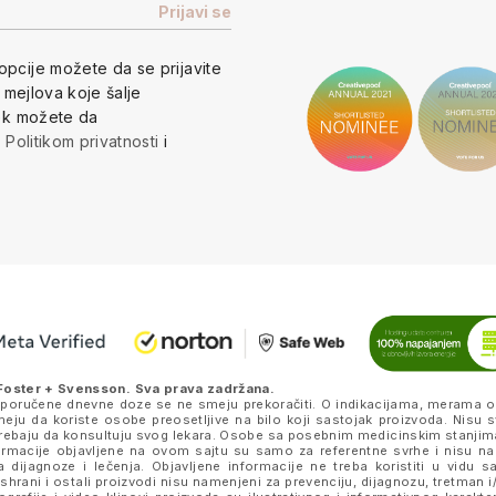
opcije
možete da se prijavite
h mejlova koje šalje
vek možete da
a
Politikom privatnosti
i
Foster + Svensson
. Sva prava zadržana.
eporučene dnevne doze se ne smeju prekoračiti. O indikacijama, merama o
ju da koriste osobe preosetljive na bilo koji sastojak proizvoda. Nisu s
k trebaju da konsultuju svog lekara. Osobe sa posebnim medicinskim stanjim
nformacije objavljene na ovom sajtu su samo za referentne svrhe i nisu n
a dijagnoze i lečenja. Objavljene informacije ne treba koristiti u vidu 
ishrani i ostali proizvodi nisu namenjeni za prevenciju, dijagnozu, tretman i/