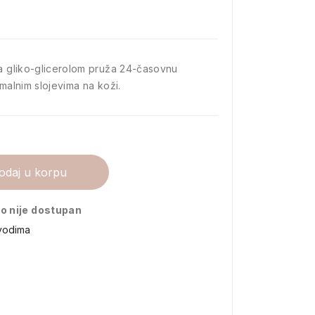
sa gliko-glicerolom pruža 24-časovnu
rmalnim slojevima na koži.
odaj u korpu
o nije dostupan
vodima