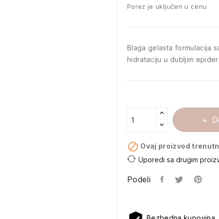
Porez je uključen u cenu
Blaga gelasta formulacija 
hidrataciju u dubljim epide
D

Ovaj proizvod trenutn
Uporedi sa drugim proiz
Podeli
Bezbedna kupovina