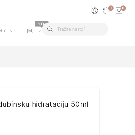
0
0
MEN
ébé
[M]
O nama
ubinsku hidrataciju 50ml