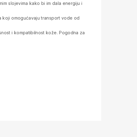
im slojevima kako bi im dala energiju i
ima koji omogućavaju transport vode od
asnost i kompatibilnost kože. Pogodna za