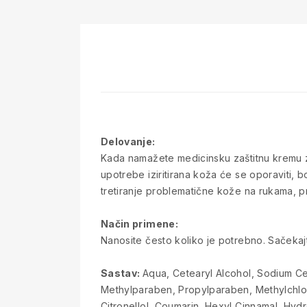
Delovanje:
Kada namažete medicinsku zaštitnu kremu za
upotrebe iziritirana koža će se oporaviti, 
tretiranje problematične kože na rukama, pri
Način primene:
Nanosite često koliko je potrebno. Sačekajt
Sastav:
Aqua, Cetearyl Alcohol, Sodium Cete
Methylparaben, Propylparaben, Methylchlor
Citronellol, Coumarin, Hexyl Cinnamal, Hyd