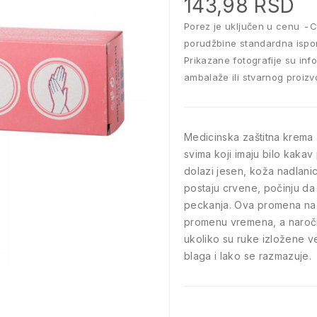
143,98 RSD
Porez je uključen u cenu
C
porudžbine standardna ispo
Prikazane fotografije su inf
ambalaže ili stvarnog proizv
Medicinska zaštitna krema 
svima koji imaju bilo kaka
dolazi jesen, koža nadlani
postaju crvene, počinju da
peckanja. Ova promena na k
promenu vremena, a naroči
ukoliko su ruke izložene ve
blaga i lako se razmazuje.