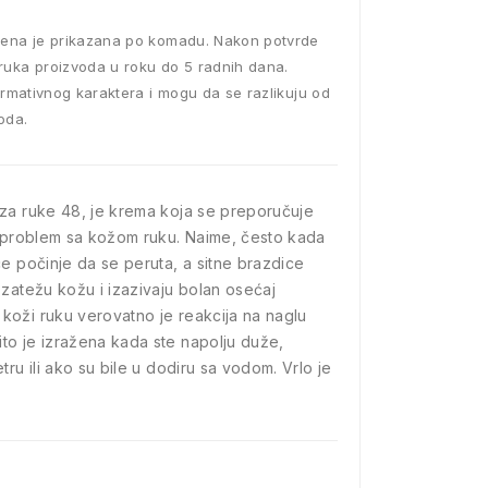
ena je prikazana po komadu. Nakon potvrde
ruka proizvoda u roku do 5 radnih dana.
ormativnog karaktera i mogu da se razlikuju od
oda.
za ruke 48, je krema koja se preporučuje
v problem sa kožom ruku. Naime, često kada
ce počinje da se peruta, a sitne brazdice
 zatežu kožu i izazivaju bolan osećaj
oži ruku verovatno je reakcija na naglu
to je izražena kada ste napolju duže,
tru ili ako su bile u dodiru sa vodom. Vrlo je