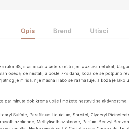
Opis
Brend
Utisci
 ruke 48, momentalno ćete osetiti njen pozitivan efekat, blago
bolan osećaj će nestati, a posle 7-8 dana, koža će se potpuno rev
jatnog je mirisa, nije masna i lako se razmazuje, a koža je lako u
e par minuta dok krema upije i možete nastaviti sa aktivnostima.
aryl Sulfate, Paraffinum Liquidium, Sorbitol, Glyceryl Ricinoleat
oisothiazolinone, Methylisothiazolinone, Parfum, Benzyl Benzoat
roxycitronellal, Hydroxyisohexyl-3-Cyclohexene Carboxyld, Linal