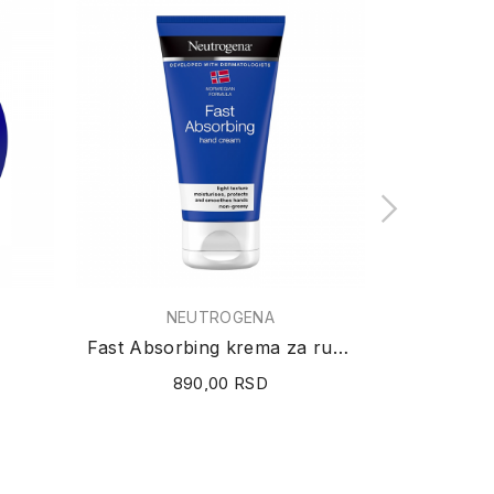
Ovaj proizvod
NEUTROGENA
Fast Absorbing krema za ruke 75ml
Restorati
890,00 RSD
12