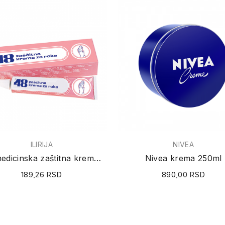
ILIRIJA
NIVEA
48 medicinska zaštitna krema za ruke 125ml
Nivea krema 250ml
189,26 RSD
890,00 RSD