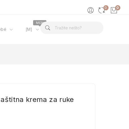
0
0
MEN
ébé
[M]
O nama
aštitna krema za ruke