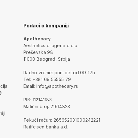
Podaci o kompaniji
Apothecary
a
Aesthetics drogerie d.o.o.
Preševska 98
11000 Beograd, Srbija
Radno vreme: pon-pet od 09-17h
Tel: +381 69 55555 79
cija
Email: info@apothecary.rs
é
PIB: 112141183
Matični broj: 21614823
iji
Tekući račun: 265652031000242221
Raiffeisen banka a.d.