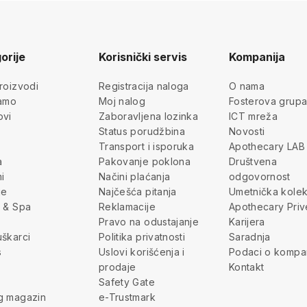
orije
Korisnički servis
Kompanija
roizvodi
Registracija naloga
O nama
jamo
Moj nalog
Fosterova grup
ovi
Zaboravljena lozinka
ICT mreža
Status porudžbina
Novosti
Transport i isporuka
Apothecary LAB
a
Pakovanje poklona
Društvena
i
Načini plaćanja
odgovornost
je
Najčešća pitanja
Umetnička kolek
 & Spa
Reklamacije
Apothecary Priv
Pravo na odustajanje
Karijera
škarci
Politika privatnosti
Saradnja
s
Uslovi korišćenja i
Podaci o kompan
prodaje
Kontakt
Safety Gate
g magazin
e-Trustmark