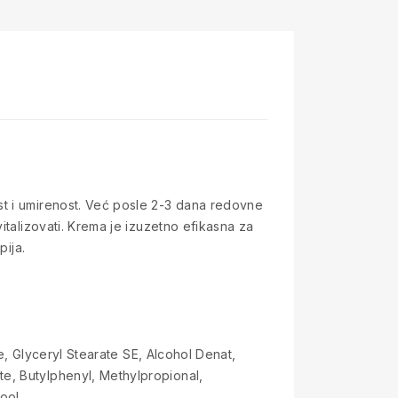
st i umirenost. Već posle 2-3 dana redovne
italizovati. Krema je izuzetno efikasna za
pija.
e, Glyceryl Stearate SE, Alcohol Denat,
e, Butylphenyl, Methylpropional,
ool.