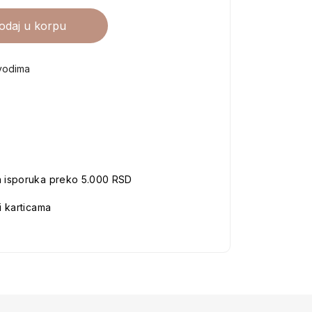
odaj u korpu
vodima
a isporuka preko 5.000 RSD
i karticama