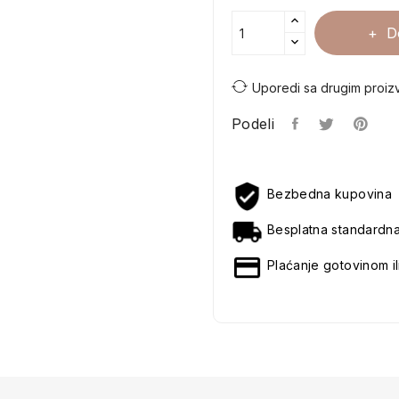
D
Uporedi sa drugim proiz
Podeli
Bezbedna kupovina
Besplatna standardn
Plaćanje gotovinom il