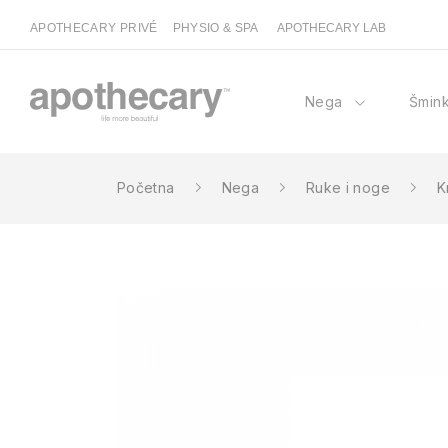
APOTHECARY PRIVÉ
PHYSIO & SPA
APOTHECARY LAB
Nega
Šmin
Početna
Nega
Ruke i noge
K