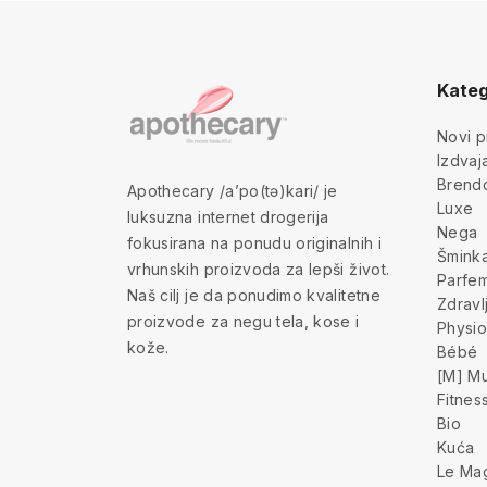
Kateg
Novi p
Izdva
Brend
Apothecary /a’po(tə)kari/ je
Luxe
luksuzna internet drogerija
Nega
fokusirana na ponudu originalnih i
Šmink
vrhunskih proizvoda za lepši život.
Parfem
Naš cilj je da ponudimo kvalitetne
Zdravl
proizvode za negu tela, kose i
Physio
kože.
Bébé
[M] Mu
Fitnes
Bio
Kuća
Le Ma