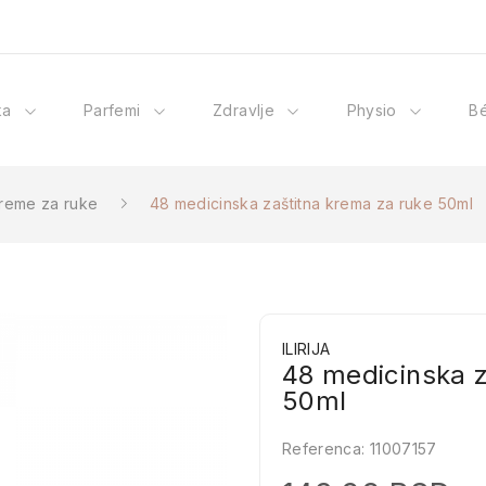
ka
Parfemi
Zdravlje
Physio
B
reme za ruke
48 medicinska zaštitna krema za ruke 50ml
ILIRIJA
48 medicinska z
50ml
Referenca:
11007157