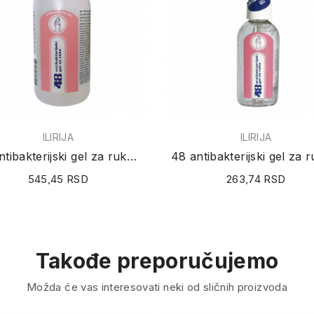
ILIRIJA
ILIRIJA
48 antibakterijski gel za ruke 250ml
545,45 RSD
263,74 RSD
Takođe preporučujemo
Možda će vas interesovati neki od sličnih proizvoda