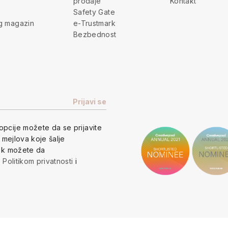
prodaje
Kontakt
Safety Gate
g magazin
e-Trustmark
Bezbednost
opcije
možete da se prijavite
h mejlova koje šalje
vek možete da
a
Politikom privatnosti
i