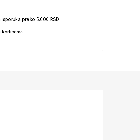
a isporuka preko 5.000 RSD
i karticama