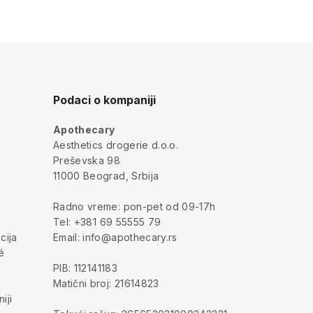
Podaci o kompaniji
Apothecary
a
Aesthetics drogerie d.o.o.
Preševska 98
11000 Beograd, Srbija
Radno vreme: pon-pet od 09-17h
Tel: +381 69 55555 79
cija
Email: info@apothecary.rs
é
PIB: 112141183
Matični broj: 21614823
iji