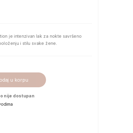
D
ion je intenzivan lak za nokte savršeno
oloženju i stilu svake žene.
odaj u korpu
o nije dostupan
vodima