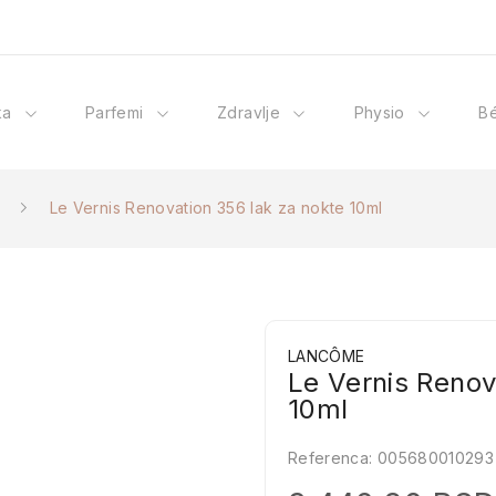
ka
Parfemi
Zdravlje
Physio
B
Le Vernis Renovation 356 lak za nokte 10ml
LANCÔME
Le Vernis Renov
10ml
Referenca:
005680010293