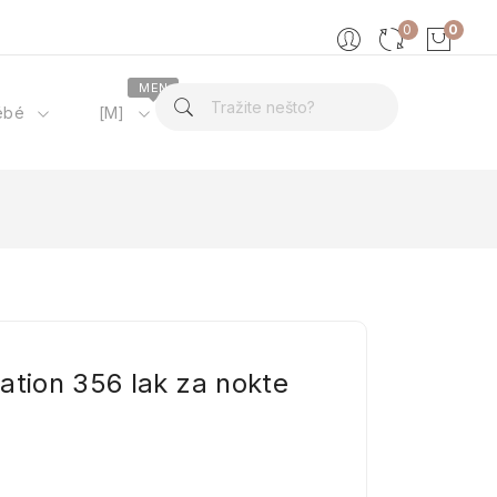
0
0
MEN
ébé
[M]
O nama
ation 356 lak za nokte