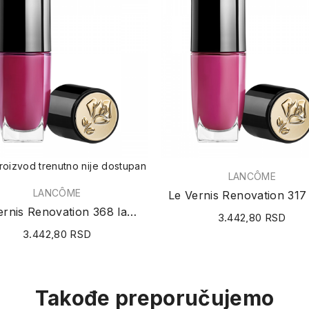
roizvod trenutno nije dostupan
LANCÔME
LANCÔME
Le Vernis Renovation 368 lak za nokte 10ml
3.442,80 RSD
3.442,80 RSD
Takođe preporučujemo