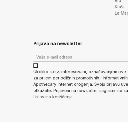
Bio
Kuća
Le Ma
Prijava na newsletter
Ukoliko ste zainteresovani, ozna
čavanjem ove 
za prijem periodi
čnih promotivnih i informativni
Apothecary internet drogerija. Svoju prijavu u
otkažete.
Prijavom na newsletter saglasni ste s
Uslovima korišćenja
.