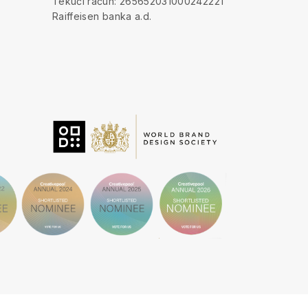
Tekući račun: 265652031000242221
Raiffeisen banka a.d.