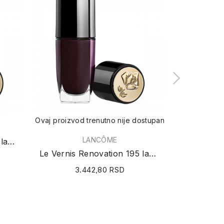
Ovaj proizvod trenutno nije dostupan
Ovaj proizvod
LANCÔME
Le Vernis Renovation 317 lak za nokte 10ml
Le Vernis Renovation 195 lak za nokte 10ml
3.442,80 RSD
3