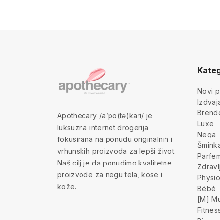
Kateg
Novi p
Izdva
Brend
Apothecary /a’po(tə)kari/ je
Luxe
luksuzna internet drogerija
Nega
fokusirana na ponudu originalnih i
Šmink
vrhunskih proizvoda za lepši život.
Parfem
Naš cilj je da ponudimo kvalitetne
Zdravl
proizvode za negu tela, kose i
Physio
kože.
Bébé
[M] Mu
Fitnes