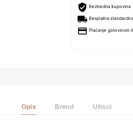
Bezbedna kupovina
Besplatna standardn
Plaćanje gotovinom il
Opis
Brend
Utisci