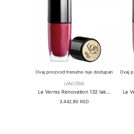
Ovaj proizvod trenutno nije dostupan
Ovaj p
LANCÔME
Le Vernis Renovation 132 lak za nokte 10ml
3.442,80 RSD