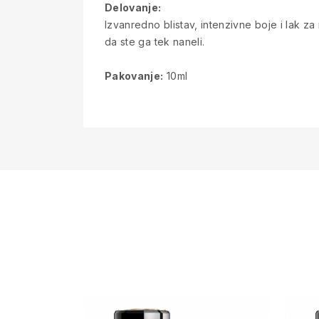
Delovanje:
Izvanredno blistav, intenzivne boje i lak z
da ste ga tek naneli.
Pakovanje:
10ml