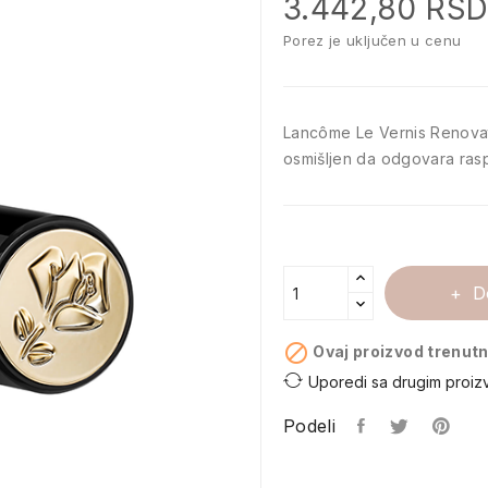
3.442,80 RS
Porez je uključen u cenu
Lancôme Le Vernis Renovat
osmišljen da odgovara rasp
D

Ovaj proizvod trenutn
Uporedi sa drugim proiz
Podeli