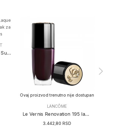
NT
La Laque Couture (N°127 Sultry Rose) lak za...
4
Ovaj proizvod trenutno nije dostupan
LANCÔME
Le Vernis Renovation 195 lak za nokte 10ml
3.442,80 RSD