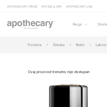
APOTHECARY PRIVÉ
PHYSIO & SPA
APOTHECARY LAB
Nega
Šmin
Početna
Šminka
Nokti
Lakovi
Ovaj proizvod trenutno nije dostupan