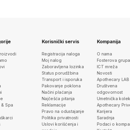
orije
Korisnički servis
Kompanija
roizvodi
Registracija naloga
O nama
jamo
Moj nalog
Fosterova grup
ovi
Zaboravljena lozinka
ICT mreža
Status porudžbina
Novosti
Transport i isporuka
Apothecary LAB
a
Pakovanje poklona
Društvena
i
Načini plaćanja
odgovornost
je
Najčešća pitanja
Umetnička kolek
 & Spa
Reklamacije
Apothecary Priv
Pravo na odustajanje
Karijera
škarci
Politika privatnosti
Saradnja
s
Uslovi korišćenja i
Podaci o kompan