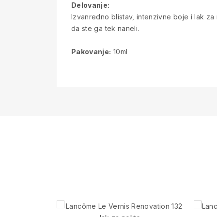
Delovanje:
Izvanredno blistav, intenzivne boje i lak z
da ste ga tek naneli.
Pakovanje:
10ml