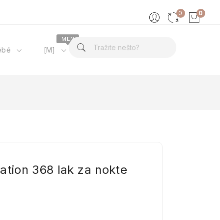
0
0
MEN
ébé
[M]
O nama
ation 368 lak za nokte