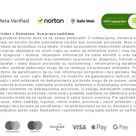
Foster + Svensson
. Sva prava zadržana.
eporučene dnevne doze se ne smeju prekoračiti. O indikacijama, merama o
ju da koriste osobe preosetljive na bilo koji sastojak proizvoda. Nisu s
k trebaju da konsultuju svog lekara. Osobe sa posebnim medicinskim stanjim
nformacije objavljene na ovom sajtu su samo za referentne svrhe i nisu n
a dijagnoze i lečenja. Objavljene informacije ne treba koristiti u vidu 
ishrani i ostali proizvodi nisu namenjeni za prevenciju, dijagnozu, tretman i/
rafije i video klipovi proizvoda su ilustrativnog i informativnog karakte
je i video sadržaji pakovanja mogu da se razlikuju od prikazane ambalaže. 
e možemo da garantujemo da su sve informacije kompletne i bez grešaka.
prikažemo na svom sajtu. Međutim, ne možemo da garantujemo tačnost, p
ajtu i onih prikazanih na deklaracijama proizvoda mogu da se pojave, usled
lacije proizvoda, sastojaka proizvoda, kašnjenja u dostavljanju informacij
datke navedene na deklaracijama proizvoda. U slučaju eventualnih odstup
be i korišćenja proizvoda, izvrši uvid u podatke sadržane na deklaraciji p
izvoda može da se razlikuje, menja ili varira tokom vremena. Pre upotrebe,
tracije, video sadržaji, logotipi, robne marke, proizvodi i nazivi prikazani
stavljaju deo ponude za poručivanje i ne podrazumeva se da su dostupni u 
sključivo preko sajta. Nastavkom i upotrebom ovog sajta slažete se sa
Pol