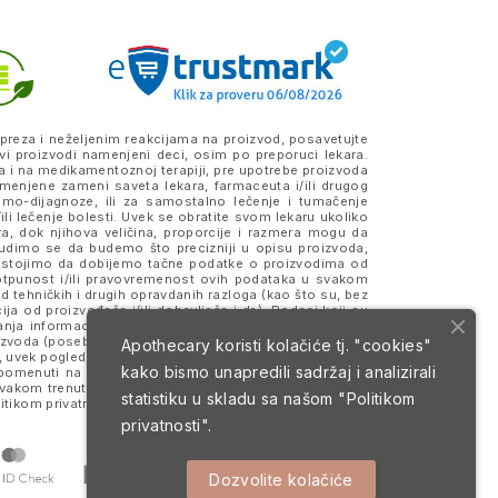
preza i neželjenim reakcijama na proizvod, posavetujte
vi proizvodi namenjeni deci, osim po preporuci lekara.
a i na medikamentoznoj terapiji, pre upotrebe proizvoda
amenjene zameni saveta lekara, farmaceuta i/ili drugog
samo-dijagnoze, ili za samostalno lečenje i tumačenje
ili lečenje bolesti. Uvek se obratite svom lekaru ukoliko
ra, dok njihova veličina, proporcije i razmera mogu da
Trudimo se da budemo što precizniji u opisu proizvoda,
 Nastojimo da dobijemo tačne podatke o proizvodima od
otpunost i/ili pravovremenost ovih podataka u svakom
 tehničkih i drugih opravdanih razloga (kao što su, bez
a od proizvođača i/ili dobavljača i dr.). Podaci koji su
anja informacija, merodavne su one koje se nalaze na
roizvoda (posebno na eventualno prisustvo alergena) i da
Apothecary koristi kolačiće tj. "cookies"
 uvek pogledajte deklaraciju i pakovanje proizvoda koje
kako bismo unapredili sadržaj i analizirali
 i pomenuti na sajtu mogu da budu ili jesu zaštitni znaci
svakom trenutku. Sve cene su izražene u dinarima (RSD)
statistiku u skladu sa našom
"Politikom
itikom privatnosti
i
Uslovima korišćenja i prodaje
.
privatnosti".
Dozvolite kolačiće