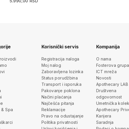
5.990,00 RSD
orije
Korisnički servis
Kompanija
roizvodi
Registracija naloga
O nama
jamo
Moj nalog
Fosterova grup
ovi
Zaboravljena lozinka
ICT mreža
Status porudžbina
Novosti
Transport i isporuka
Apothecary LAB
a
Pakovanje poklona
Društvena
i
Načini plaćanja
odgovornost
je
Najčešća pitanja
Umetnička kolek
 & Spa
Reklamacije
Apothecary Priv
Pravo na odustajanje
Karijera
škarci
Politika privatnosti
Saradnja
s
Uslovi korišćenja i
Podaci o kompan