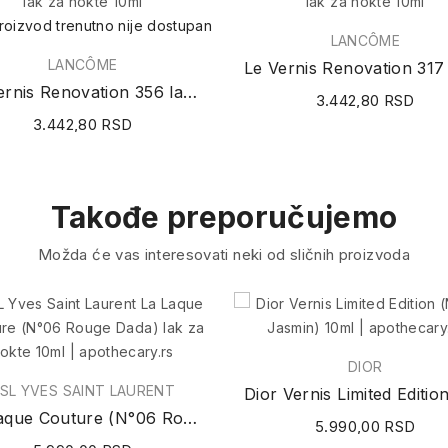
roizvod trenutno nije dostupan
LANCÔME
LANCÔME
Le Vernis Renovation 356 lak za nokte 10ml
3.442,80 RSD
3.442,80 RSD
Takođe preporučujemo
Možda će vas interesovati neki od sličnih proizvoda
DIOR
SL YVES SAINT LAURENT
La Laque Couture (N°06 Rouge Dada) lak za nokte...
5.990,00 RSD