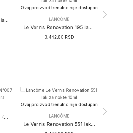
Ovaj proizvod trenutno nije dostupan
Ovaj proizvod
LANCÔME
Le Vernis Renovation 317 lak za nokte 10ml
Le Vernis Renovation 195 lak za nokte 10ml
3.442,80 RSD
3
Ovaj proizvod trenutno nije dostupan
Ovaj proizvod
LANCÔME
Dior Vernis Limited Edition (N°007 Jasmin) 10ml
Le Vernis Renovation 551 lak za nokte 10ml