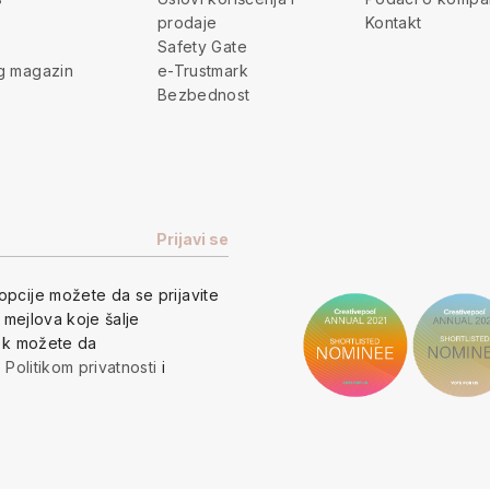
prodaje
Kontakt
Safety Gate
g magazin
e-Trustmark
Bezbednost
opcije
možete da se prijavite
h mejlova koje šalje
vek možete da
a
Politikom privatnosti
i