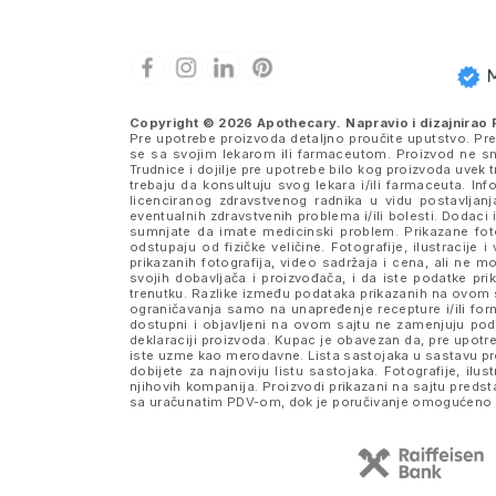
Copyright © 2026 Apothecary. Napravio i dizajnirao
Pre upotrebe proizvoda detaljno proučite uputstvo. Pr
se sa svojim lekarom ili farmaceutom. Proizvod ne sme
Trudnice i dojilje pre upotrebe bilo kog proizvoda uve
trebaju da konsultuju svog lekara i/ili farmaceuta. I
licenciranog zdravstvenog radnika u vidu postavljanj
eventualnih zdravstvenih problema i/ili bolesti. Dodaci 
sumnjate da imate medicinski problem. Prikazane fotog
odstupaju od fizičke veličine. Fotografije, ilustraci
prikazanih fotografija, video sadržaja i cena, ali n
svojih dobavljača i proizvođača, i da iste podatke 
trenutku. Razlike između podataka prikazanih na ovom s
ograničavanja samo na unapređenje recepture i/ili formu
dostupni i objavljeni na ovom sajtu ne zamenjuju po
deklaraciji proizvoda. Kupac je obavezan da, pre upotre
iste uzme kao merodavne. Lista sastojaka u sastavu pro
dobijete za najnoviju listu sastojaka. Fotografije, ilus
njihovih kompanija. Proizvodi prikazani na sajtu pred
sa uračunatim PDV-om, dok je poručivanje omogućeno i