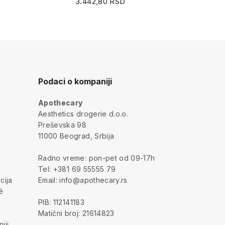
3.442,80 RSD
3
Podaci o kompaniji
Apothecary
a
Aesthetics drogerie d.o.o.
Preševska 98
11000 Beograd, Srbija
Radno vreme: pon-pet od 09-17h
Tel: +381 69 55555 79
cija
Email: info@apothecary.rs
é
PIB: 112141183
Matični broj: 21614823
iji