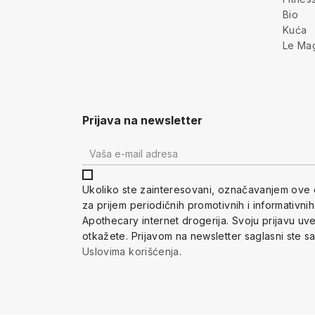
Bio
Kuća
Le Ma
Prijava na newsletter
Ukoliko ste zainteresovani, ozna
čavanjem ove 
za prijem periodi
čnih promotivnih i informativni
Apothecary internet drogerija. Svoju prijavu u
otkažete.
Prijavom na newsletter saglasni ste s
Uslovima korišćenja
.