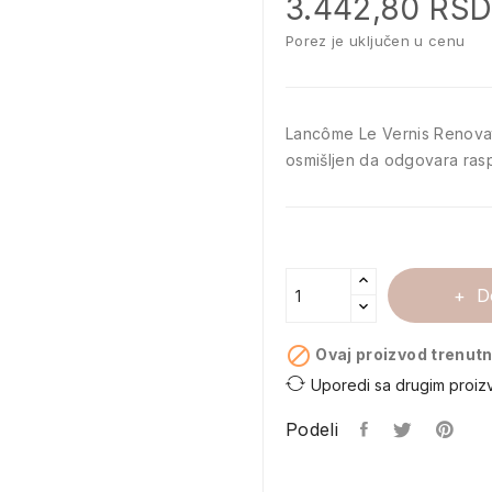
3.442,80 RS
Porez je uključen u cenu
Lancôme Le Vernis Renovat
osmišljen da odgovara rasp
D

Ovaj proizvod trenutn
Uporedi sa drugim proiz
Podeli