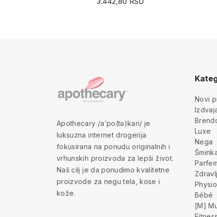
3.442,80 RSD
Kateg
Novi p
Izdva
Brend
Apothecary /a’po(tə)kari/ je
Luxe
luksuzna internet drogerija
Nega
fokusirana na ponudu originalnih i
Šmink
vrhunskih proizvoda za lepši život.
Parfem
Naš cilj je da ponudimo kvalitetne
Zdravl
proizvode za negu tela, kose i
Physio
kože.
Bébé
[M] Mu
Fitnes