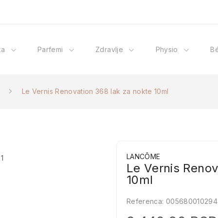
ka
Parfemi
Zdravlje
Physio
B
Le Vernis Renovation 368 lak za nokte 10ml
LANCÔME
Le Vernis Renov
10ml
Referenca:
005680010294