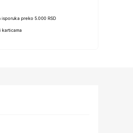
a isporuka preko 5.000 RSD
i karticama