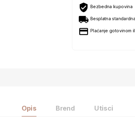
Bezbedna kupovina
Besplatna standardn
Plaćanje gotovinom il
Opis
Brend
Utisci