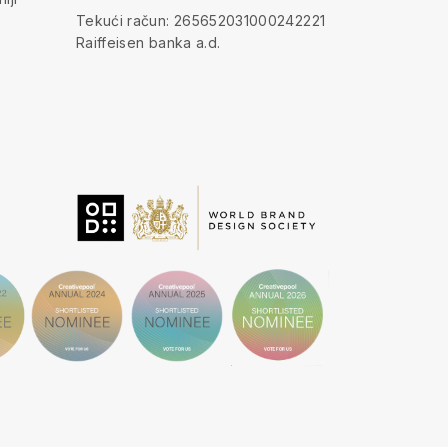
Tekući račun: 265652031000242221
Raiffeisen banka a.d.