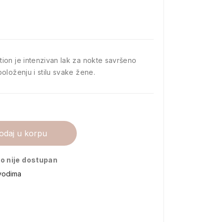
D
ion je intenzivan lak za nokte savršeno
oloženju i stilu svake žene.
odaj u korpu
o nije dostupan
vodima