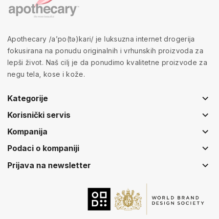
Apothecary /a’po(tə)kari/ je luksuzna internet drogerija
fokusirana na ponudu originalnih i vrhunskih proizvoda za
lepši život. Naš cilj je da ponudimo kvalitetne proizvode za
negu tela, kose i kože.
keyboard_arrow_down
Kategorije
keyboard_arrow_down
Korisnički servis
keyboard_arrow_down
Kompanija
keyboard_arrow_down
Podaci o kompaniji
keyboard_arrow_down
Prijava na newsletter