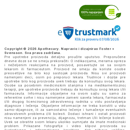
Copyright © 2026 Apothecary. Napravio i dizajnirao
Foster +
Svensson
. Sva prava zadržana.
Pre upotrebe proizvoda detaljno proučite uputstvo. Preporučene
dnevne doze se ne smeju prekoračiti. O indikacijama, merama opreza
i neželjenim reakcijama na proizvod, posavetujte se sa svojim
lekarom ili farmaceutom. Proizvod ne smeju da koriste osobe
preosetljive na bilo koji sastojak proizvoda. Nisu svi proizvodi
namenjeni deci, osim po preporuci lekara. Trudnice i dojilje pre
upotrebe bilo kog proizvoda uvek trebaju da konsultuju svog lekara.
Osobe sa posebnim medicinskim stanjima i na medikamentoznoj
terapiji, pre upotrebe proizvoda trebaju da konsultuju svog lekara i/ili
farmaceuta. Informacije objavljene na ovom sajtu su samo za
referentne svrhe i nisu namenjene zameni saveta lekara, farmaceuta
i/ili drugog licenciranog zdravstvenog radnika u vidu postavljanja
dijagnoze i lečenja. Objavljene informacije ne treba koristiti u vidu
samo-dijagnoze, ili za samostalno lečenje i tumačenje eventualnih
zdravstvenih problema i/ili bolesti. Dodaci ishrani i ostali proizvodi
nisu namenjeni za prevenciju, dijagnozu, tretman i/ili lečenje bolesti.
Uvek se obratite svom lekaru ukoliko sumnjate da imate medicinski
problem. Prikazane fotografije i video klipovi proizvoda su