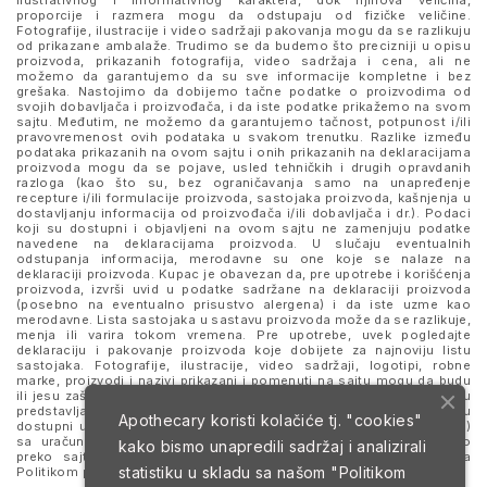
ilustrativnog i informativnog karaktera, dok njihova veličina,
proporcije i razmera mogu da odstupaju od fizičke veličine.
Fotografije, ilustracije i video sadržaji pakovanja mogu da se razlikuju
od prikazane ambalaže. Trudimo se da budemo što precizniji u opisu
proizvoda, prikazanih fotografija, video sadržaja i cena, ali ne
možemo da garantujemo da su sve informacije kompletne i bez
grešaka. Nastojimo da dobijemo tačne podatke o proizvodima od
svojih dobavljača i proizvođača, i da iste podatke prikažemo na svom
sajtu. Međutim, ne možemo da garantujemo tačnost, potpunost i/ili
pravovremenost ovih podataka u svakom trenutku. Razlike između
podataka prikazanih na ovom sajtu i onih prikazanih na deklaracijama
proizvoda mogu da se pojave, usled tehničkih i drugih opravdanih
razloga (kao što su, bez ograničavanja samo na unapređenje
recepture i/ili formulacije proizvoda, sastojaka proizvoda, kašnjenja u
dostavljanju informacija od proizvođača i/ili dobavljača i dr.). Podaci
koji su dostupni i objavljeni na ovom sajtu ne zamenjuju podatke
navedene na deklaracijama proizvoda. U slučaju eventualnih
odstupanja informacija, merodavne su one koje se nalaze na
deklaraciji proizvoda. Kupac je obavezan da, pre upotrebe i korišćenja
proizvoda, izvrši uvid u podatke sadržane na deklaraciji proizvoda
(posebno na eventualno prisustvo alergena) i da iste uzme kao
merodavne. Lista sastojaka u sastavu proizvoda može da se razlikuje,
menja ili varira tokom vremena. Pre upotrebe, uvek pogledajte
deklaraciju i pakovanje proizvoda koje dobijete za najnoviju listu
sastojaka. Fotografije, ilustracije, video sadržaji, logotipi, robne
marke, proizvodi i nazivi prikazani i pomenuti na sajtu mogu da budu
ili jesu zaštitni znaci njihovih kompanija. Proizvodi prikazani na sajtu
predstavljaju deo ponude za poručivanje i ne podrazumeva se da su
Apothecary koristi kolačiće tj. "cookies"
dostupni u svakom trenutku. Sve cene su izražene u dinarima (RSD)
sa uračunatim PDV-om, dok je poručivanje omogućeno isključivo
kako bismo unapredili sadržaj i analizirali
preko sajta. Nastavkom i upotrebom ovog sajta slažete se sa
statistiku u skladu sa našom
"Politikom
Politikom privatnosti
i
Uslovima korišćenja i prodaje
.