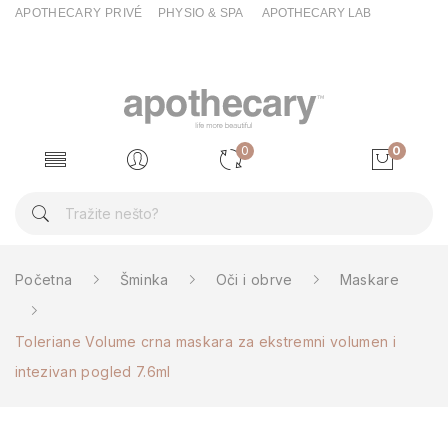
APOTHECARY PRIVÉ
PHYSIO & SPA
APOTHECARY LAB
0
0
Početna
Šminka
Oči i obrve
Maskare
Toleriane Volume crna maskara za ekstremni volumen i
intezivan pogled 7.6ml