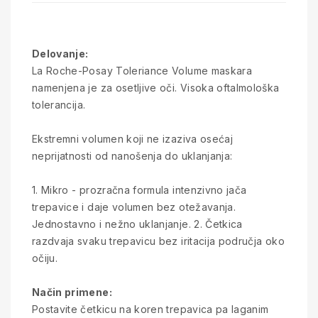
Delovanje:
La Roche-Posay Toleriance Volume maskara
namenjena je za osetljive oči. Visoka oftalmološka
tolerancija.
Ekstremni volumen koji ne izaziva osećaj
neprijatnosti od nanošenja do uklanjanja:
1. Mikro - prozračna formula intenzivno jača
trepavice i daje volumen bez otežavanja.
Jednostavno i nežno uklanjanje. 2. Četkica
razdvaja svaku trepavicu bez iritacija područja oko
očiju.
Način primene:
Postavite četkicu na koren trepavica pa laganim