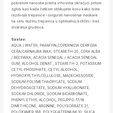
pokretom nanosite prema vrhovima okrećući pritom
zglob kao kada četkom oblikujete kosu kako biste
razdvojili trepavice i osigurali nanošenje maskare
na celu dužinu trepavica u optimalnoj količini i bez
stvaranja grudvica.
Sastav:
AQUA / WATER, PARAFFIN,COPERNICIA CERIFERA
CERA/CARNAUBA WAX, STEARETH-20, CERA ALBA
/ BEESWAX, ACACIA SENEGAL / ACACIA SENEGAL
GUM, ALCOHOL DENAT., STEARETH-2, POTASSIUM
CETYL PHOSPHATE, CETYL ALCOHOL,
HYDROXYETHYLCELLULOSE, MADECASSOSIDE,
SODIUM POLYMETHACRYLATE, SODIUM
DEHYDROACETATE, SODIUM HYALURONATE,
SODIUM CHLORIDE, SODIUM BICARBONATE,
PHENYL ETHYL ALCOHOL, PEG/PPG-17/18
DIMETHICONE, ARGININE, POLYSORBATE 21,
POLOXAMER 188, POLYQUATERNIUM-10, SILICA,