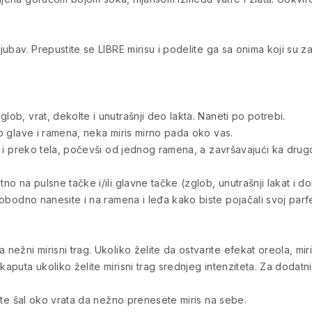
ljubav. Prepustite se LIBRE mirisu i podelite ga sa onima koji su z
lob, vrat, dekolte i unutrašnji deo lakta. Naneti po potrebi.
ko glave i ramena, neka miris mirno pada oko vas.
ova i preko tela, počevši od jednog ramena, a završavajući ka drug
tno na pulsne tačke i/ili glavne tačke (zglob, unutrašnji lakat i d
Slobodno nanesite i na ramena i leđa kako biste pojačali svoj parf
 nežni mirisni trag. Ukoliko želite da ostvarite efekat oreola, mi
aputa ukoliko želite mirisni trag srednjeg intenziteta. Za dodatni i
tajte šal oko vrata da nežno prenesete miris na sebe.