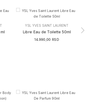
NT
YSL YVES SAINT LAURENT
YSL YV
0ml
Libre Eau de Toilette 50ml
Libre Ea
14.990,00 RSD
20