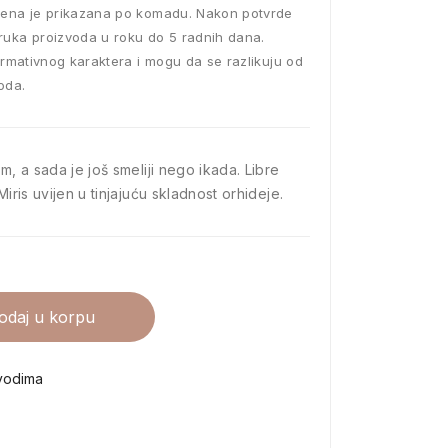
ena je prikazana po komadu. Nakon potvrde
ruka proizvoda u roku do 5 radnih dana.
ormativnog karaktera i mogu da se razlikuju od
oda.
m, a sada je još smeliji nego ikada. Libre
Miris uvijen u tinjajuću skladnost orhideje.
odaj u korpu
vodima