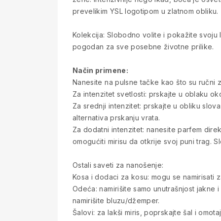
prevelikim YSL logotipom u zlatnom obliku.
Kolekcija: Slobodno volite i pokažite svoju 
pogodan za sve posebne životne prilike.
Način primene:
Nanesite na pulsne tačke kao što su ručni zg
Za intenzitet svetlosti: prskajte u oblaku o
Za srednji intenzitet: prskajte u obliku sl
alternativa prskanju vrata.
Za dodatni intenzitet: nanesite parfem direk
omogućiti mirisu da otkrije svoj puni trag. 
Ostali saveti za nanošenje:
Kosa i dodaci za kosu: mogu se namirisati za
Odeća: namirišite samo unutrašnjost jakne i k
namirišite bluzu/džemper.
Šalovi: za lakši miris, poprskajte šal i omo