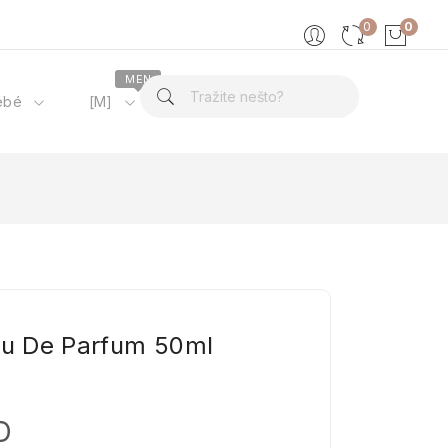
0
0
MEN
ébé
[M]
O nama
Eau De Parfum 50ml
4
D