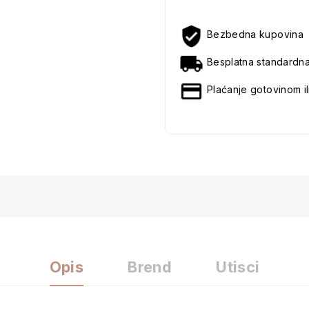
Bezbedna kupovina
Besplatna standardn
Plaćanje gotovinom il
Opis
Brend
Utisci