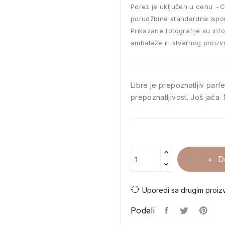
Porez je uključen u cenu
C
porudžbine standardna ispo
Prikazane fotografije su inf
ambalaže ili stvarnog proizv
Libre je prepoznatljiv parfe
prepoznatljivost. Još jača. 
D
Uporedi sa drugim proiz
Podeli