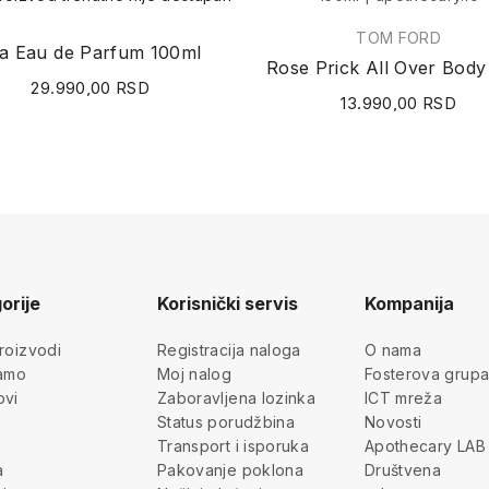
TOM FORD
ia Eau de Parfum 100ml
29.990,00 RSD
13.990,00 RSD
orije
Korisnički servis
Kompanija
roizvodi
Registracija naloga
O nama
jamo
Moj nalog
Fosterova grup
ovi
Zaboravljena lozinka
ICT mreža
Status porudžbina
Novosti
Transport i isporuka
Apothecary LAB
a
Pakovanje poklona
Društvena