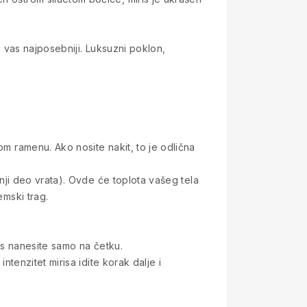
a vas najposebniji. Luksuzni poklon,
om ramenu. Ako nosite nakit, to je odlična
onji deo vrata). Ovde će toplota vašeg tela
emski trag.
ris nanesite samo na četku.
ntenzitet mirisa idite korak dalje i