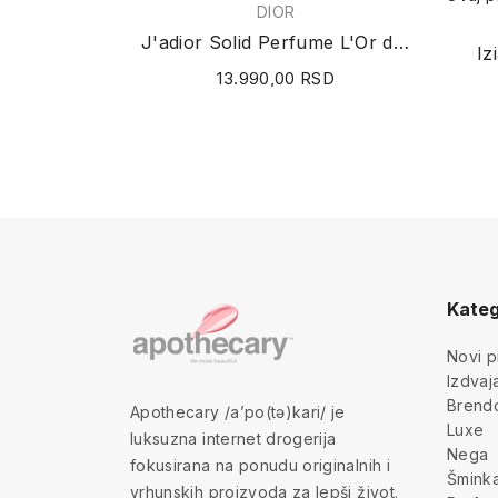
DIOR
J'adior Solid Perfume L'Or de J'adore 3.2g
Iz
13.990,00 RSD
Kateg
Novi p
Izdva
Brend
Apothecary /a’po(tə)kari/ je
Luxe
luksuzna internet drogerija
Nega
fokusirana na ponudu originalnih i
Šmink
vrhunskih proizvoda za lepši život.