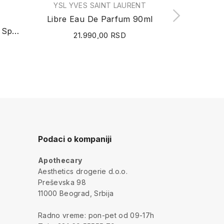
YSL YVES SAINT LAURENT
DOL
Libre Eau De Parfum 90ml
Rose Prick All Over Body Spray (Private Blend...
21.990,00 RSD
23
Podaci o kompaniji
Apothecary
a
Aesthetics drogerie d.o.o.
Preševska 98
11000 Beograd, Srbija
Radno vreme: pon-pet od 09-17h