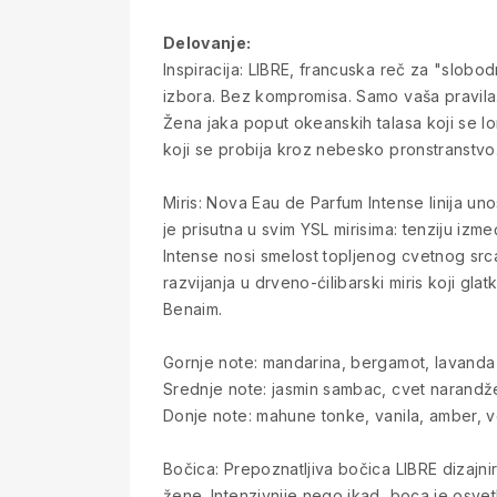
Delovanje:
Inspiracija: LIBRE, francuska reč za "slob
izbora. Bez kompromisa. Samo vaša pravila. 
Žena jaka poput okeanskih talasa koji se lom
koji se probija kroz nebesko pronstranstvo
Miris: Nova Eau de Parfum Intense linija un
je prisutna u svim YSL mirisima: tenziju i
Intense nosi smelost topljenog cvetnog srca
razvijanja u drveno-ćilibarski miris koji gla
Benaim.
Gornje note: mandarina, bergamot, lavanda
Srednje note: jasmin sambac, cvet narandž
Donje note: mahune tonke, vanila, amber, v
Bočica: Prepoznatljiva bočica LIBRE dizajni
žene. Intenzivnije nego ikad, boca je osve