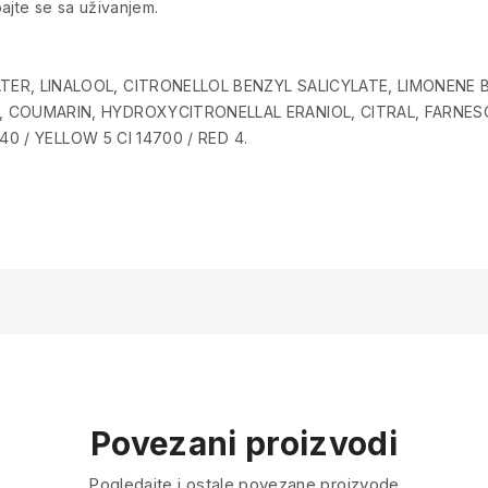
ajte se sa uživanjem.
ER, LINALOOL, CITRONELLOL BENZYL SALICYLATE, LIMONEN
COUMARIN, HYDROXYCITRONELLAL ERANIOL, CITRAL, FARNESO
40 / YELLOW 5 CI 14700 / RED 4.
Povezani proizvodi
Pogledajte i ostale povezane proizvode