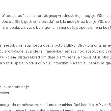
odno" odaje počast najopredeljnijoj vrednosti koju neguje YSL - 
Još od 1961. godine "sloboda" je bila motiv kroz koji je YSL obl
e o obalu. Uz vatru koja gori u njenoj duši, poput plamena koji t
.
osi žestoku senzualnost u cvetni potpis LIBRE. Struktura original
zmeđu aromatične lavande iz Francuske i senzualnog apsolutnog c
 u kojem blistavi akord orhideje plamti senzualnošću. Miris otkr
tku vanilu spaja i vodi u dubinu i intenzitet. Parfem su napravile 
e, akord orhideje
etiver
rana je da odražava moćan karakter mirisa. Baš kao što je Yves S
tljena gorućom bojom soka, nijansom između vatre i zlata. Uokvir