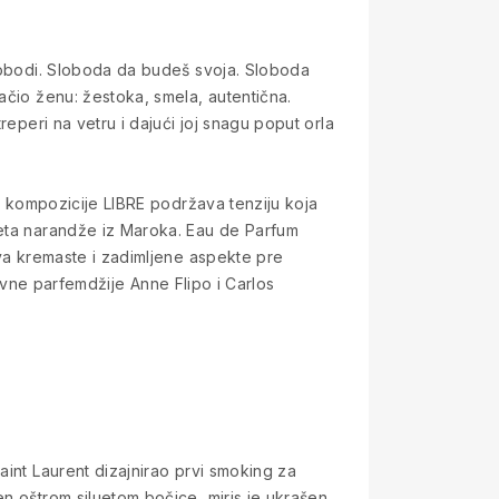
slobodi. Sloboda da budeš svoja. Sloboda
ačio ženu: žestoka, smela, autentična.
reperi na vetru i dajući joj snagu poput orla
ne kompozicije LIBRE podržava tenziju koja
veta narandže iz Maroka. Eau de Parfum
iva kremaste i zadimljene aspekte pre
glavne parfemdžije Anne Flipo i Carlos
aint Laurent dizajnirao prvi smoking za
en oštrom siluetom bočice, miris je ukrašen