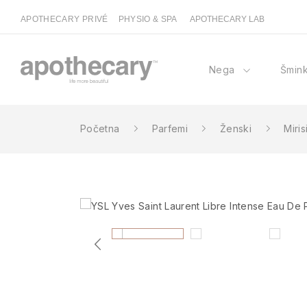
APOTHECARY PRIVÉ
PHYSIO & SPA
APOTHECARY LAB
Nega
Šmin
Početna
Parfemi
Ženski
Miris