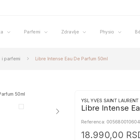
ka
Parfemi
Zdravlje
Physio
B
i i parfemi
Libre Intense Eau De Parfum 50ml
YSL YVES SAINT LAURENT
Libre Intense 
Referenca:
00568001060
18.990,00 RS