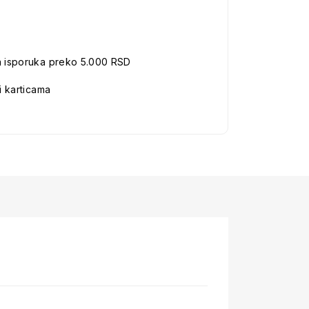
a isporuka preko 5.000 RSD
i karticama