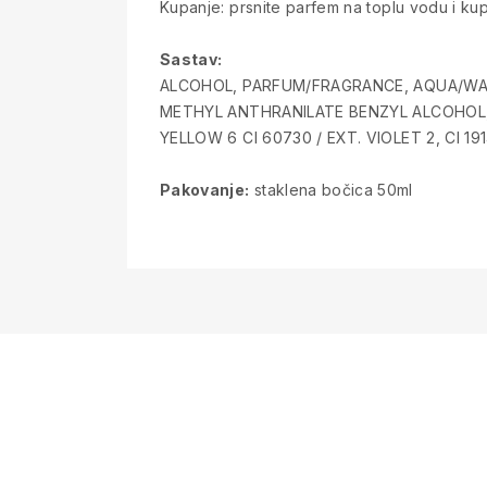
Kupanje: prsnite parfem na toplu vodu i kup
Sastav:
ALCOHOL, PARFUM/FRAGRANCE, AQUA/WAT
METHYL ANTHRANILATE BENZYL ALCOHOL, 
YELLOW 6 CI 60730 / EXT. VIOLET 2, CI 191
Pakovanje:
staklena bočica 50ml