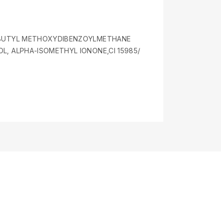
E BUTYL METHOXYDIBENZOYLMETHANE
L, ALPHA-ISOMETHYL IONONE,CI 15985/