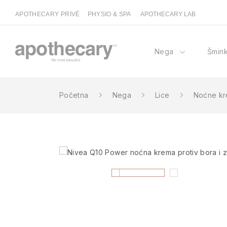
APOTHECARY PRIVÉ
PHYSIO & SPA
APOTHECARY LAB
Nega
Šmin
Početna
Nega
Lice
Noćne k