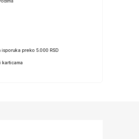
vodima
a isporuka preko 5.000 RSD
i karticama