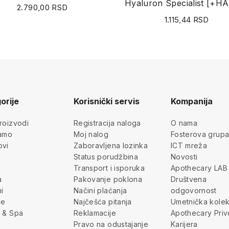
2.790,00 RSD
1.115,44 RSD
orije
Korisnički servis
Kompanija
roizvodi
Registracija naloga
O nama
jamo
Moj nalog
Fosterova grup
ovi
Zaboravljena lozinka
ICT mreža
Status porudžbina
Novosti
Transport i isporuka
Apothecary LAB
a
Pakovanje poklona
Društvena
i
Načini plaćanja
odgovornost
je
Najčešća pitanja
Umetnička kolek
 & Spa
Reklamacije
Apothecary Priv
Pravo na odustajanje
Karijera