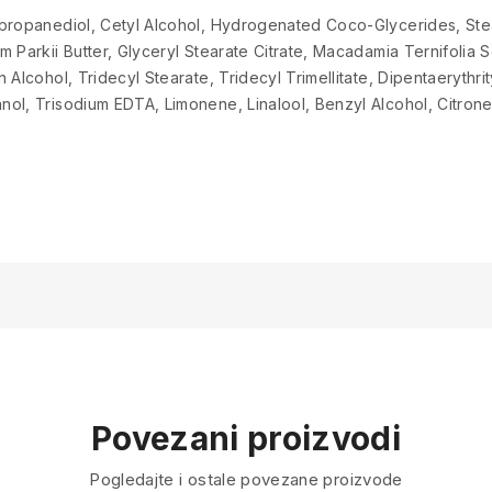
propanediol, Cetyl Alcohol, Hydrogenated Coco-Glycerides, Stea
 Parkii Butter, Glyceryl Stearate Citrate, Macadamia Ternifolia S
 Alcohol, Tridecyl Stearate, Tridecyl Trimellitate, Dipentaeryth
ol, Trisodium EDTA, Limonene, Linalool, Benzyl Alcohol, Citronel
Povezani proizvodi
Pogledajte i ostale povezane proizvode