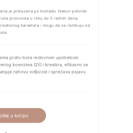
ena je prikazana po komadu. Nakon potvrde
ruka proizvoda u roku do 5 radnih dana.
ormativnog karaktera i mogu da se razlikuju od
oda.
ema protiv bora redovnom upotrebom
venog koenzima Q10 i kreatina, efikasno se
anjuje njihovu vidljivost i sprečava pojavu
odaj u korpu