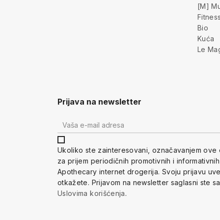
[M] Mu
Fitnes
Bio
Kuća
Le Ma
Prijava na newsletter
Ukoliko ste zainteresovani, ozna
čavanjem ove 
za prijem periodi
čnih promotivnih i informativni
Apothecary internet drogerija. Svoju prijavu u
otkažete.
Prijavom na newsletter saglasni ste s
Uslovima korišćenja
.