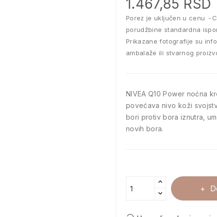
1.467,85 RSD
Porez je uključen u cenu
C
porudžbine standardna ispo
Prikazane fotografije su inf
ambalaže ili stvarnog proizv
NIVEA Q10 Power noćna kr
povećava nivo koži svojst
bori protiv bora iznutra, um
novih bora.
D