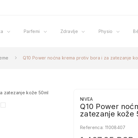
ka
Parfemi
Zdravlje
Physio
B
reme
Q10 Power noćna krema protiv bora i za zatezanje k
NIVEA
Q10 Power noćna
zatezanje kože
Referenca:
11008407