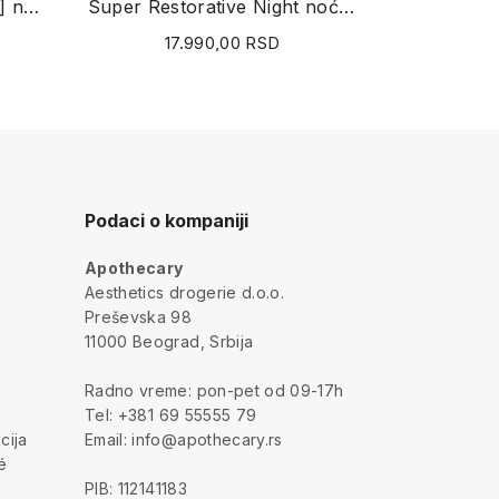
Hyaluron Specialist [+HA] noćna hidratantna...
Super Restorative Night noćna krema (za veoma...
4
17.990,00 RSD
Podaci o kompaniji
Apothecary
a
Aesthetics drogerie d.o.o.
Preševska 98
11000 Beograd, Srbija
Radno vreme: pon-pet od 09-17h
Tel: +381 69 55555 79
cija
Email: info@apothecary.rs
é
PIB: 112141183