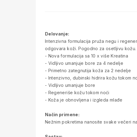
Delovanje:
Intenzivna formulacija pruža negu i regene
odgovara koži. Pogodno za osetljivu kožu.
- Nova formulacija sa 10 x više Kreatina
- Vidljivo umanjuje bore za 4 nedelje
- Primetno zategnutija koža za 2 nedelje
- Intenzivno, dubinski hidrira kožu tokom n
- Vidljivo umanjuje bore
- Regeneriše kožu tokom noći
- Koža je obnovljena i izgleda mlađe
Način primene:
Nežnim pokretima nanosite svake večeri n
Sastav: