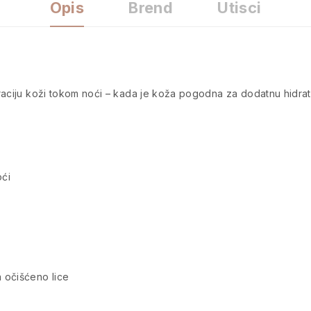
Opis
Brend
Utisci
raciju koži tokom noći – kada je koža pogodna za dodatnu hidra
oći
a očišćeno lice