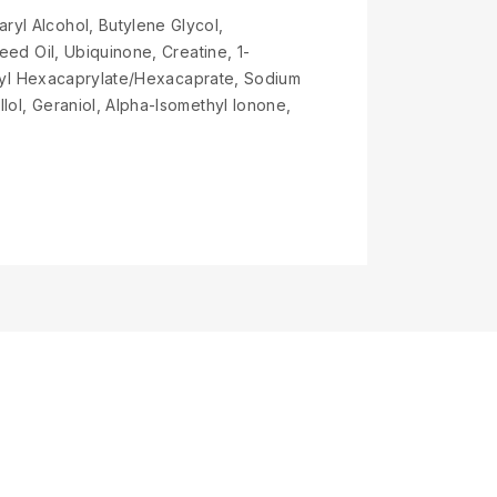
ryl Alcohol, Butylene Glycol,
eed Oil, Ubiquinone, Creatine, 1-
rityl Hexacaprylate/Hexacaprate, Sodium
lol, Geraniol, Alpha-Isomethyl Ionone,