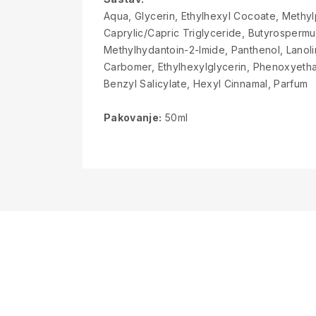
Aqua, Glycerin, Ethylhexyl Cocoate, Methyl
Caprylic/Capric Triglyceride, Butyrospermum
Methylhydantoin-2-Imide, Panthenol, Lanolin
Carbomer, Ethylhexylglycerin, Phenoxyethan
Benzyl Salicylate, Hexyl Cinnamal, Parfum
Pakovanje:
50ml