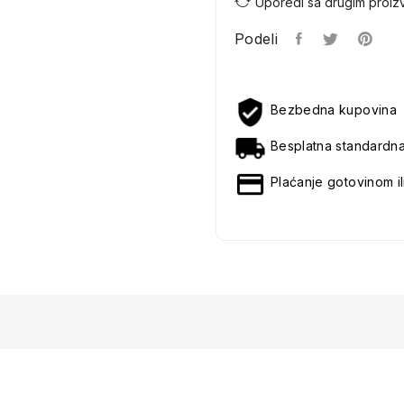
Uporedi sa drugim proiz
Podeli
Bezbedna kupovina
Besplatna standardn
Plaćanje gotovinom il