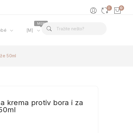
0
0
MEN
ébé
[M]
O nama
ože 50ml
 krema protiv bora i za
 50ml