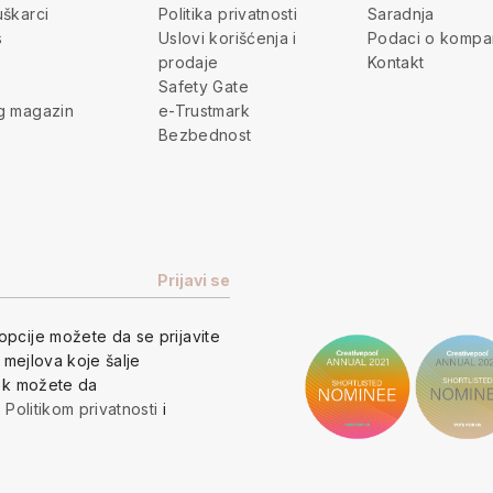
škarci
Politika privatnosti
Saradnja
s
Uslovi korišćenja i
Podaci o kompan
prodaje
Kontakt
Safety Gate
g magazin
e-Trustmark
Bezbednost
opcije
možete da se prijavite
h mejlova koje šalje
vek možete da
a
Politikom privatnosti
i