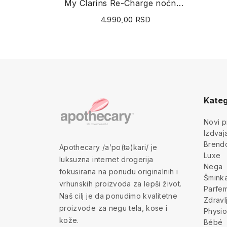
My Clarins Re-Charge noćna maska 50ml
4.990,00 RSD
Kateg
Novi p
Izdva
Brend
Apothecary /a’po(tə)kari/ je
Luxe
luksuzna internet drogerija
Nega
fokusirana na ponudu originalnih i
Šmink
vrhunskih proizvoda za lepši život.
Parfem
Naš cilj je da ponudimo kvalitetne
Zdravl
proizvode za negu tela, kose i
Physio
kože.
Bébé