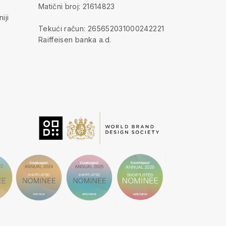
Matični broj: 21614823
iji
Tekući račun: 265652031000242221
Raiffeisen banka a.d.