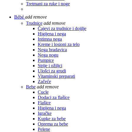
Tretmani za ruke i noge
Bébé
add
remove
Trudnice
add
remove
Čajevi za trudnice i dojilje
Higijena i nega
Intimna nega
Kreme i losioni za telo
Nega bradavica
Nega nogu
Pumpice
Strije i ožiljci
Ulošci za grudi
Vitaminski preparati
Začeće
Bebe
add
remove
Cucle
Dodaci za flašice
Flašice
Higijena i nega
Igračke
Kupke za bebe
Oprema za bebe
Pelene