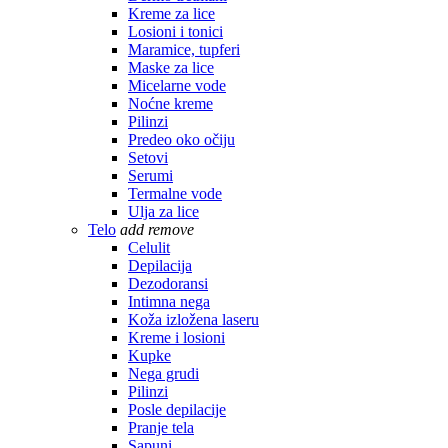
Kreme za lice
Losioni i tonici
Maramice, tupferi
Maske za lice
Micelarne vode
Noćne kreme
Pilinzi
Predeo oko očiju
Setovi
Serumi
Termalne vode
Ulja za lice
Telo
add
remove
Celulit
Depilacija
Dezodoransi
Intimna nega
Koža izložena laseru
Kreme i losioni
Kupke
Nega grudi
Pilinzi
Posle depilacije
Pranje tela
Sapuni