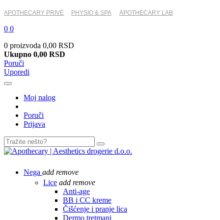
APOTHECARY PRIVÉ
PHYSIO & SPA
APOTHECARY LAB
0
0
0 proizvoda
0,00 RSD
Ukupno
0,00 RSD
Poruči
Uporedi
Moj nalog
Poruči
Prijava
Nega
add
remove
Lice
add
remove
Anti-age
BB i CC kreme
Čišćenje i pranje lica
Dermo tretmani