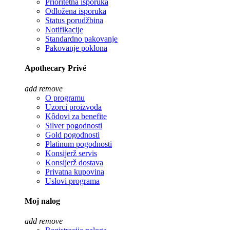
Prioritetna isporuka
Odložena isporuka
Status porudžbina
Notifikacije
Standardno pakovanje
Pakovanje poklona
Apothecary Privé
add
remove
O programu
Uzorci proizvoda
Kôdovi za benefite
Silver pogodnosti
Gold pogodnosti
Platinum pogodnosti
Konsijerž servis
Konsijerž dostava
Privatna kupovina
Uslovi programa
Moj nalog
add
remove