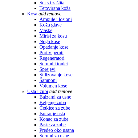
Seks i zaštita
Tetovirana koža
Kosa
add
remove
Ampule i losioni
Koža glave
Maske
Mirisi za kosu
Nega kose
Opadanje kose
Protiv peruti
Regeneratori
Serumi i tonici
Sprejevi
Stilizovanje kose
Šamponi
Volumen kose
Usta i zubi
add
remove
Balzami za usne
Beljenje zuba
Četkice za zube
Ispiranje usta
Konac za zube
Paste za zube
Predeo oko usana
Serumi za usne