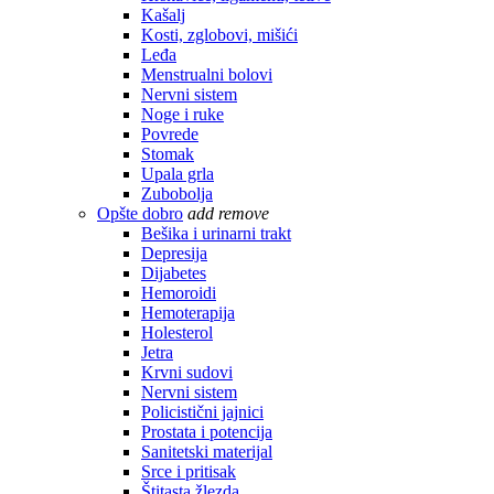
Kašalj
Kosti, zglobovi, mišići
Leđa
Menstrualni bolovi
Nervni sistem
Noge i ruke
Povrede
Stomak
Upala grla
Zubobolja
Opšte dobro
add
remove
Bešika i urinarni trakt
Depresija
Dijabetes
Hemoroidi
Hemoterapija
Holesterol
Jetra
Krvni sudovi
Nervni sistem
Policistični jajnici
Prostata i potencija
Sanitetski materijal
Srce i pritisak
Štitasta žlezda