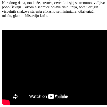
Narednog dana, ton kože, suvoća, crvenilo i sjaj se trenutno, vidljivo
poboljšavaju. Tokom 4 sedmice pojava finih linija, bora i drugih
vizuelnih znakova starenja efikasno se minimizira, otkrivajući
mlađu, glatku i blistaviju kožu.