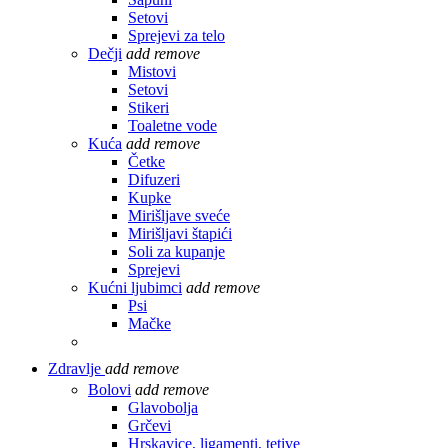
Setovi
Sprejevi za telo
Dečji
add
remove
Mistovi
Setovi
Stikeri
Toaletne vode
Kuća
add
remove
Četke
Difuzeri
Kupke
Mirišljave sveće
Mirišljavi štapići
Soli za kupanje
Sprejevi
Kućni ljubimci
add
remove
Psi
Mačke
Zdravlje
add
remove
Bolovi
add
remove
Glavobolja
Grčevi
Hrskavice, ligamenti, tetive