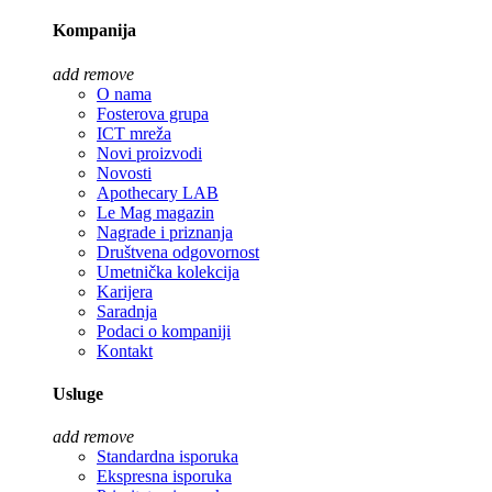
Kompanija
add
remove
O nama
Fosterova grupa
ICT mreža
Novi proizvodi
Novosti
Apothecary LAB
Le Mag magazin
Nagrade i priznanja
Društvena odgovornost
Umetnička kolekcija
Karijera
Saradnja
Podaci o kompaniji
Kontakt
Usluge
add
remove
Standardna isporuka
Ekspresna isporuka