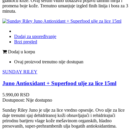
glatkoću kože. Ovaj serum vidno ublažava pojavu tamnih mrlja i
promena boje kože. Trenutno umanjuje izgled finih linija i bora za 3
minuta.
Dodaj za upoređivanje
Brzi pregled
Dodaj u korpu
Ovaj proizvod trenutno nije dostupan
SUNDAY RILEY
Juno Antioxidant + Superfood ulje za lice 15ml
Cena
5.990,00 RSD
Dostupnost:
Nije dostupno
Sunday Riley Juno je ulje za lice vredno opsesije. Ovo ulje za lice
daje trenutni sjaj dehidriranoj koži obnavljajući i rehidrirajući
prirodnu barijeru vlage kože mešavinom organskih, hladno
presovanih, super-prehrambenih ulja bogatih antioksidantima.