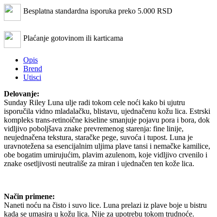
Besplatna standardna isporuka preko 5.000 RSD
Plaćanje gotovinom ili karticama
Opis
Brend
Utisci
Delovanje:
Sunday Riley Luna ulje radi tokom cele noći kako bi ujutru
isporučila vidno mladalačku, blistavu, ujednačenu kožu lica. Estrski
kompleks trans-retinoične kiseline smanjuje pojavu pora i bora, dok
vidljivo poboljšava znake prevremenog starenja: fine linije,
neujednačena tekstura, staračke pege, suvoća i tupost. Luna je
uravnotežena sa esencijalnim uljima plave tansi i nemačke kamilice,
obe bogatim umirujućim, plavim azulenom, koje vidljivo crvenilo i
znake osetljivosti neutrališe za miran i ujednačen ten kože lica.
Način primene:
Naneti noću na čisto i suvo lice. Luna prelazi iz plave boje u bistru
kada se umasira u kožu lica. Nije za upotrebu tokom trudnoće.