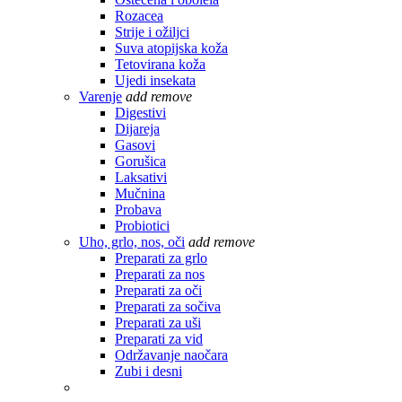
Rozacea
Strije i ožiljci
Suva atopijska koža
Tetovirana koža
Ujedi insekata
Varenje
add
remove
Digestivi
Dijareja
Gasovi
Gorušica
Laksativi
Mučnina
Probava
Probiotici
Uho, grlo, nos, oči
add
remove
Preparati za grlo
Preparati za nos
Preparati za oči
Preparati za sočiva
Preparati za uši
Preparati za vid
Održavanje naočara
Zubi i desni