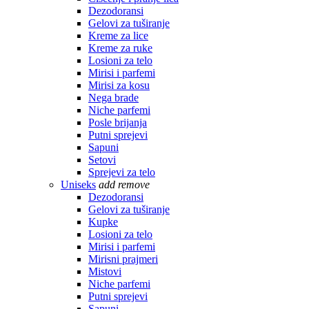
Dezodoransi
Gelovi za tuširanje
Kreme za lice
Kreme za ruke
Losioni za telo
Mirisi i parfemi
Mirisi za kosu
Nega brade
Niche parfemi
Posle brijanja
Putni sprejevi
Sapuni
Setovi
Sprejevi za telo
Uniseks
add
remove
Dezodoransi
Gelovi za tuširanje
Kupke
Losioni za telo
Mirisi i parfemi
Mirisni prajmeri
Mistovi
Niche parfemi
Putni sprejevi
Sapuni