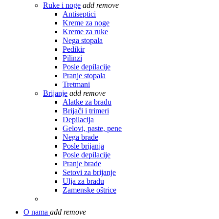
Ruke i noge
add
remove
Antiseptici
Kreme za noge
Kreme za ruke
Nega stopala
Pedikir
Pilinzi
Posle depilacije
Pranje stopala
Tretmani
Brijanje
add
remove
Alatke za bradu
Brijači i trimeri
Depilacija
Gelovi, paste, pene
Nega brade
Posle brijanja
Posle depilacije
Pranje brade
Setovi za brijanje
Ulja za bradu
Zamenske oštrice
O nama
add
remove