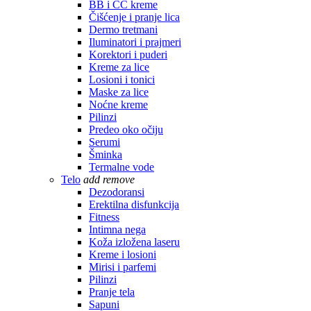
BB i CC kreme
Čišćenje i pranje lica
Dermo tretmani
Iluminatori i prajmeri
Korektori i puderi
Kreme za lice
Losioni i tonici
Maske za lice
Noćne kreme
Pilinzi
Predeo oko očiju
Serumi
Šminka
Termalne vode
Telo
add
remove
Dezodoransi
Erektilna disfunkcija
Fitness
Intimna nega
Koža izložena laseru
Kreme i losioni
Mirisi i parfemi
Pilinzi
Pranje tela
Sapuni