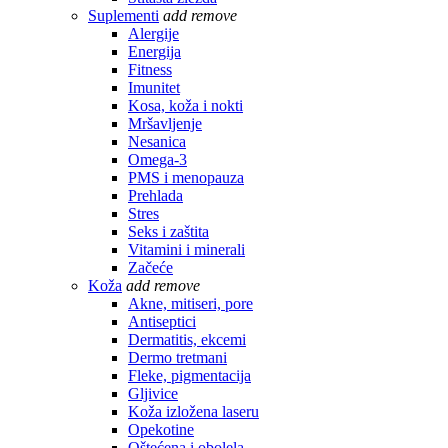
Suplementi
add
remove
Alergije
Energija
Fitness
Imunitet
Kosa, koža i nokti
Mršavljenje
Nesanica
Omega-3
PMS i menopauza
Prehlada
Stres
Seks i zaštita
Vitamini i minerali
Začeće
Koža
add
remove
Akne, mitiseri, pore
Antiseptici
Dermatitis, ekcemi
Dermo tretmani
Fleke, pigmentacija
Gljivice
Koža izložena laseru
Opekotine
Oštećena i obolela