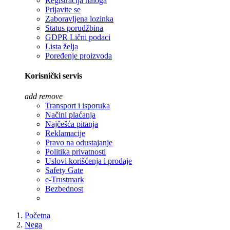
Registracija naloga
Prijavite se
Zaboravljena lozinka
Status porudžbina
GDPR Lični podaci
Lista želja
Poređenje proizvoda
Korisnički servis
add
remove
Transport i isporuka
Načini plaćanja
Najčešća pitanja
Reklamacije
Pravo na odustajanje
Politika privatnosti
Uslovi korišćenja i prodaje
Safety Gate
e-Trustmark
Bezbednost
Početna
Nega