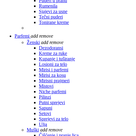
Puderi u prahu
Rumenila
Sjajevi za usne
Tečni puderi
Tonirane kreme
Parfemi
add
remove
Ženski
add
remove
Dezodoransi
Kreme za ruke
Kupanje i tuširanje
Losioni za telo
Mirisi i parfemi
Mirisi za kosu
Mirisni prajmeri
Mistovi
Niche parfemi
Pilinzi
Putni sprejevi
Sapuni
Setovi
Sprejevi za telo
Ulja
Muški
add
remove
Čišćenje i pranje lica