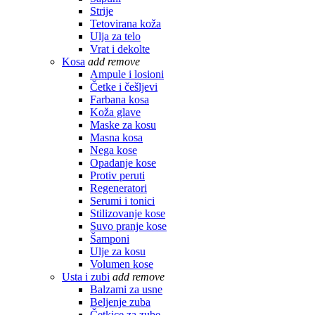
Strije
Tetovirana koža
Ulja za telo
Vrat i dekolte
Kosa
add
remove
Ampule i losioni
Četke i češljevi
Farbana kosa
Koža glave
Maske za kosu
Masna kosa
Nega kose
Opadanje kose
Protiv peruti
Regeneratori
Serumi i tonici
Stilizovanje kose
Suvo pranje kose
Šamponi
Ulje za kosu
Volumen kose
Usta i zubi
add
remove
Balzami za usne
Beljenje zuba
Četkice za zube