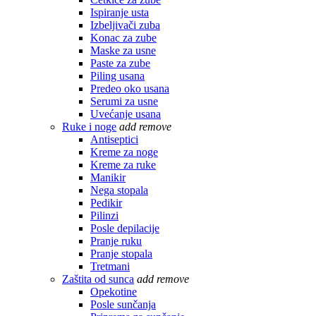
Ispiranje usta
Izbeljivači zuba
Konac za zube
Maske za usne
Paste za zube
Piling usana
Predeo oko usana
Serumi za usne
Uvećanje usana
Ruke i noge
add
remove
Antiseptici
Kreme za noge
Kreme za ruke
Manikir
Nega stopala
Pedikir
Pilinzi
Posle depilacije
Pranje ruku
Pranje stopala
Tretmani
Zaštita od sunca
add
remove
Opekotine
Posle sunčanja