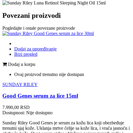
Povezani proizvodi
Pogledajte i ostale povezane proizvode
Dodaj za upoređivanje
Brzi pregled
Dodaj u korpu
Ovaj proizvod trenutno nije dostupan
SUNDAY RILEY
Good Genes serum za lice 15ml
Cena
7.990,00 RSD
Dostupnost:
Nije dostupno
Sunday Riley Good Genes je serum za kožu lica koji obezbeđuje
trenutni sjaj kože. Uklanja mrtve ćelije sa kože lica, i vraća jasnoću i