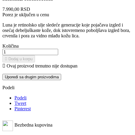
7.990,00 RSD
Porez je uključen u cenu
Luna je retinolsko ulje sledeće generacije koje pojačava izgled i
osećaj debeljuškaste kože, dok istovremeno poboljšava izgled bora,
crvenila i pora za vidno mlađu kožu lica.
Količina

Dodaj u korpu

Ovaj proizvod trenutno nije dostupan
Uporedi sa drugim proizvodima
Podeli
Podeli
Tweet
Pinterest
Bezbedna kupovina