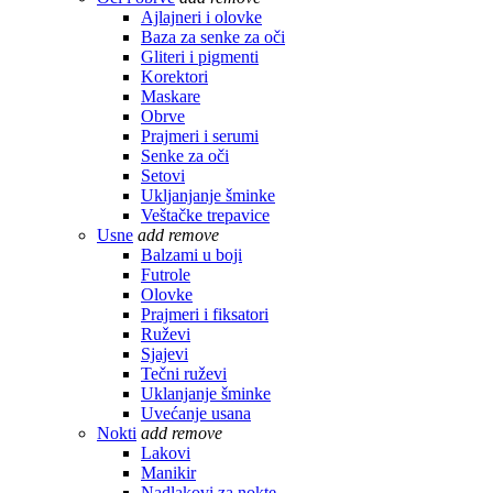
Ajlajneri i olovke
Baza za senke za oči
Gliteri i pigmenti
Korektori
Maskare
Obrve
Prajmeri i serumi
Senke za oči
Setovi
Ukljanjanje šminke
Veštačke trepavice
Usne
add
remove
Balzami u boji
Futrole
Olovke
Prajmeri i fiksatori
Ruževi
Sjajevi
Tečni ruževi
Uklanjanje šminke
Uvećanje usana
Nokti
add
remove
Lakovi
Manikir
Nadlakovi za nokte