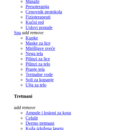
Masaže
Presoterapija
Cenovnik protokola
Fizioterapeuti
Kućni red
Uslovi ponude
Spa
add
remove
Kupke
Maske za lice
Mirišljave sveće
Nega tela
Pilinzi za lice
Pilinzi za telo
Pranje tela
Termalne vode
Soli za kupanje
Ulja za telo
Tretmani
add
remove
Ampule i losioni za kosu
Celulit
Dermo tretmani
Koža izložena laseru