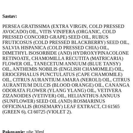
Sastav:
PERSEA GRATISSIMA (EXTRA VIRGIN, COLD PRESSED
AVOCADO) OIL, VITIS VINIFERA (ORGANIC, COLD
PRESSED CONCORD GRAPE) SEED OIL, RUBUS
FRUTICOSUS (COLD PRESSED BLACKBERRY) SEED OIL,
SALVIA HISPANICA (COLD PRESSED CHIA) OIL,
DIMETHYL ISOSORBIDE (AND) HYDROXYPINACOLONE
RETINOATE, CHAMOMILLA RECUTITA (MATRICARIA)
FLOWER OIL, TANECETUM ANNUUM (BLUE TANSY)
OIL, ANTHEMIS NOBILIS (ENGLISH CHAMOMILE) OIL,
ERIOCEPHALUS PUNCTULATUS (CAPE CHAMOMILE)
OIL, CITRUS AURANTIUM AMARA (NEROLI) OIL, CITRUS
AURANTIUM DULCIS (BLOOD ORANGE) OIL, CANANGA
ODORATA FLOWER (YLANG YLANG) OIL, VETIVERA
ZIZANOIDES (VETIVER) OIL, HELIANTHUS ANNUUS
(SUNFLOWER) SEED OIL (AND) ROSMARINUS
OFFICINALIS (ROSEMARY) LEAF EXTRACT, CI 61565
(GREEN 6), CI 60725 (VIOLET 2).
Pakovanje:
ulje 30ml