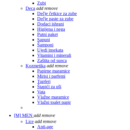
Zubi
Deca
add
remove
Dečje četkice za zube
Dečje paste za zube
Dodaci ishrani
Higijena i nega
Putni paket
Sapuni
Šamponi
Ujedi insekata
Vitamini i minerali
Zaštita od sunca
Kozmetika
add
remove
Papirne maramice
Mirisi i parfemi
Tupferi
Štapići za uši
Vata
Vlažne maramice
Vlažni toalet papir
[M]
MEN
add
remove
Lice
add
remove
Anti-age