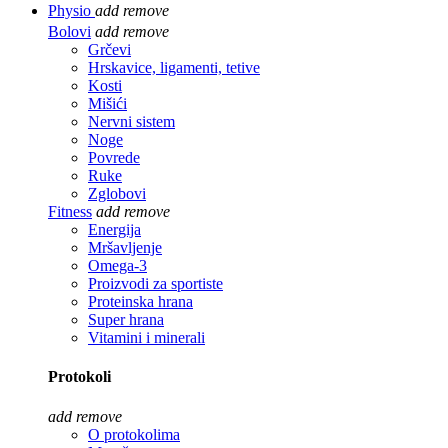
Physio
add
remove
Bolovi
add
remove
Grčevi
Hrskavice, ligamenti, tetive
Kosti
Mišići
Nervni sistem
Noge
Povrede
Ruke
Zglobovi
Fitness
add
remove
Energija
Mršavljenje
Omega-3
Proizvodi za sportiste
Proteinska hrana
Super hrana
Vitamini i minerali
Protokoli
add
remove
O protokolima