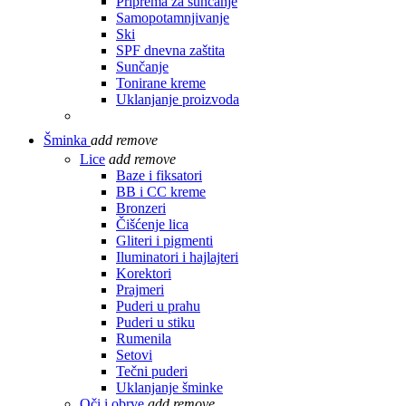
Priprema za sunčanje
Samopotamnjivanje
Ski
SPF dnevna zaštita
Sunčanje
Tonirane kreme
Uklanjanje proizvoda
Šminka
add
remove
Lice
add
remove
Baze i fiksatori
BB i CC kreme
Bronzeri
Čišćenje lica
Gliteri i pigmenti
Iluminatori i hajlajteri
Korektori
Prajmeri
Puderi u prahu
Puderi u stiku
Rumenila
Setovi
Tečni puderi
Uklanjanje šminke
Oči i obrve
add
remove