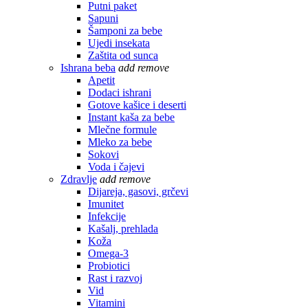
Putni paket
Sapuni
Šamponi za bebe
Ujedi insekata
Zaštita od sunca
Ishrana beba
add
remove
Apetit
Dodaci ishrani
Gotove kašice i deserti
Instant kaša za bebe
Mlečne formule
Mleko za bebe
Sokovi
Voda i čajevi
Zdravlje
add
remove
Dijareja, gasovi, grčevi
Imunitet
Infekcije
Kašalj, prehlada
Koža
Omega-3
Probiotici
Rast i razvoj
Vid
Vitamini