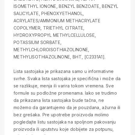
ISOMETHYL IONONE, BENZYL BENZOATE, BENZYL
SALICYLATE, PHENOXYETHANOL,
ACRYLATES/AMMONIUM METHACRYLATE
COPOLYMER, TRIETHYL CITRATE,
HYDROXYPROPYL METHYLCELLULOSE,
POTASSIUM SORBATE,
METHYLCHLOROISOTHIAZOLINONE,
METHYLISOTHIAZOLINONE, BHT, [C2331A1].
Lista sastojaka je prikazana samo u informativne
svrhe. Svaka lista sastojaka je specifična i može da
se razlikuje, menja ili varira tokom vremena. Sve
formule su podložne promenama. Iako se trudimo
da prikazana lista sastojaka bude tačna, ne
možemo da garantujemo da je pouzdana, ažurna ili
bez grešaka. Pre upotrebe proizvoda molimo
pogledajte listu sastojaka na spoljnom pakovanju
proizvoda ili uputstvu koje dobijete za potpunu,