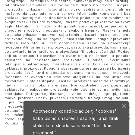
Fotografije, ilustracije i video sadržaji pakovanja mogu da se razlikuju
od prikazane ambalaže. Trudimo se da budemo što precizniji u opisu
proizvoda, prikazanih fotografija, video sadržaja i cena, ali ne
možemo da garantujemo da su sve informacije kompletne i bez
grešaka. Nastojimo da dobijemo tačne podatke o proizvodima od
svojih dobavljača i proizvođača, i da iste podatke prikažemo na svom
sajtu. Međutim, ne možemo da garantujemo tačnost, potpunost i/ili
pravovremenost ovih podataka u svakom trenutku. Razlike između
podataka prikazanih na ovom sajtu i onih prikazanih na deklaracijama
proizvoda mogu da se pojave, usled tehničkih i drugih opravdanih
razloga (kao što su, bez ograničavanja samo na unapređenje
recepture i/ili formulacije proizvoda, sastojaka proizvoda, kašnjenja u
dostavljanju informacija od proizvođača i/ili dobavljača i dr.). Podaci
koji su dostupni i objavljeni na ovom sajtu ne zamenjuju podatke
navedene na deklaracijama proizvoda. U slučaju eventualnih
odstupanja informacija, merodavne su one koje se nalaze na
deklaraciji proizvoda. Kupac je obavezan da, pre upotrebe i korišćenja
proizvoda, izvrši uvid u podatke sadržane na deklaraciji proizvoda
(posebno na eventualno prisustvo alergena) i da iste uzme kao
merodavne. Lista sastojaka u sastavu proizvoda može da se razlikuje,
menja ili varira tokom vremena. Pre upotrebe, uvek pogledajte
deklaraciju i pakovanje proizvoda koje dobijete za najnoviju listu
sastojaka. Fotografije, ilustracije, video sadržaji, logotipi, robne
marke, proizvodi i nazivi prikazani i pomenuti na sajtu mogu da budu
ili jesu zaštitni znaci njihovih kompanija. Proizvodi prikazani na sajtu
predstavljaju deo ponude za poručivanje i ne podrazumeva se da su
Apothecary koristi kolačiće tj. "cookies"
dostupni u svakom trenutku. Sve cene su izražene u dinarima (RSD)
sa uračunatim PDV-om, dok je poručivanje omogućeno isključivo
kako bismo unapredili sadržaj i analizirali
preko sajta. Nastavkom i upotrebom ovog sajta slažete se sa
Politikom privatnosti
i
Uslovima korišćenja i prodaje
.
statistiku u skladu sa našom
"Politikom
privatnosti".