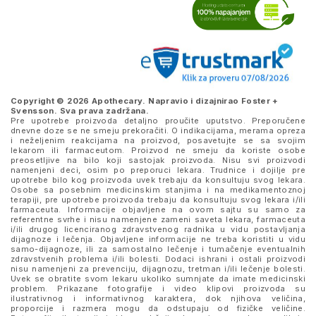
Copyright © 2026 Apothecary. Napravio i dizajnirao
Foster +
Svensson
. Sva prava zadržana.
Pre upotrebe proizvoda detaljno proučite uputstvo. Preporučene
dnevne doze se ne smeju prekoračiti. O indikacijama, merama opreza
i neželjenim reakcijama na proizvod, posavetujte se sa svojim
lekarom ili farmaceutom. Proizvod ne smeju da koriste osobe
preosetljive na bilo koji sastojak proizvoda. Nisu svi proizvodi
namenjeni deci, osim po preporuci lekara. Trudnice i dojilje pre
upotrebe bilo kog proizvoda uvek trebaju da konsultuju svog lekara.
Osobe sa posebnim medicinskim stanjima i na medikamentoznoj
terapiji, pre upotrebe proizvoda trebaju da konsultuju svog lekara i/ili
farmaceuta. Informacije objavljene na ovom sajtu su samo za
referentne svrhe i nisu namenjene zameni saveta lekara, farmaceuta
i/ili drugog licenciranog zdravstvenog radnika u vidu postavljanja
dijagnoze i lečenja. Objavljene informacije ne treba koristiti u vidu
samo-dijagnoze, ili za samostalno lečenje i tumačenje eventualnih
zdravstvenih problema i/ili bolesti. Dodaci ishrani i ostali proizvodi
nisu namenjeni za prevenciju, dijagnozu, tretman i/ili lečenje bolesti.
Uvek se obratite svom lekaru ukoliko sumnjate da imate medicinski
problem. Prikazane fotografije i video klipovi proizvoda su
ilustrativnog i informativnog karaktera, dok njihova veličina,
proporcije i razmera mogu da odstupaju od fizičke veličine.