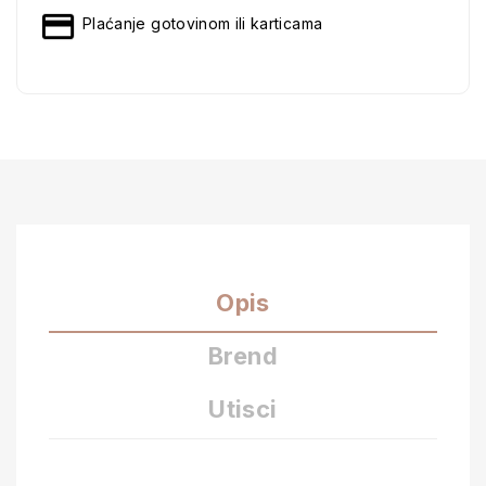
Plaćanje gotovinom ili karticama
Opis
Brend
Utisci