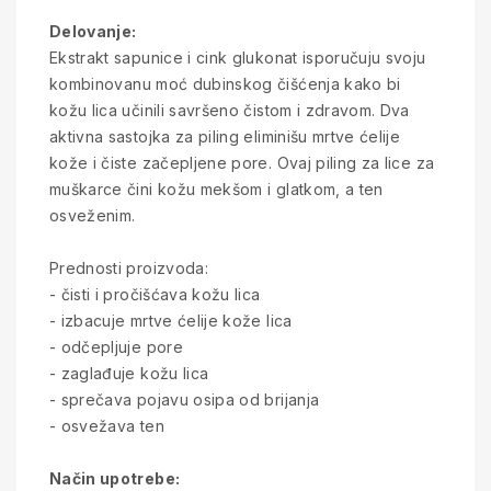
Delovanje:
Ekstrakt sapunice i cink glukonat isporučuju svoju
kombinovanu moć dubinskog čišćenja kako bi
kožu lica učinili savršeno čistom i zdravom. Dva
aktivna sastojka za piling eliminišu mrtve ćelije
kože i čiste začepljene pore. Ovaj piling za lice za
muškarce čini kožu mekšom i glatkom, a ten
osveženim.
Prednosti proizvoda:
- čisti i pročišćava kožu lica
- izbacuje mrtve ćelije kože lica
- odčepljuje pore
- zaglađuje kožu lica
- sprečava pojavu osipa od brijanja
- osvežava ten
Način upotrebe: