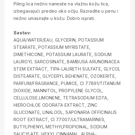
Piling lica nežno nanesite na vlažnu kožu lica,
izbegavajući predeo oko očiju. Razradite u penu i
nežno umasirajte u kožu. Dobro isprati.
Sastav:
AQUA/WATER/EAU, GLYCERIN, POTASSIUM
STEARATE, POTASSIUM MYRISTATE,
DIMETHICONE, POTASSIUM LAURATE, SODIUM
LAUROYL SARCOSINATE, BAMBUSA ARUNDINACEA
STEM EXTRACT, TIPA-LAURETH SULFATE, GLYCOL
DISTEARATE, GLYCERYL BEHENATE, OZOKERITE,
PARFUM/FRAGRANCE, PUMICE, CI 77891/TITANIUM
DIOXIDE, MANNITOL, PROPYLENE GLYCOL,
CELLULOSE.LIMONENE, TETRASODIUM EDTA,
HIEROCHLOE ODORATA EXTRACT, ZINC
GLUCONATE, LINALOOL, SAPONARIA OFFICINALIS
ROOT EXTRACT, CI 77007/ULTRAMARINES,
BUTYLPHENYL METHYLPROPIONAL, SODIUM
SALICYLATE, HEXYL CINNAMAL, ALPHA-