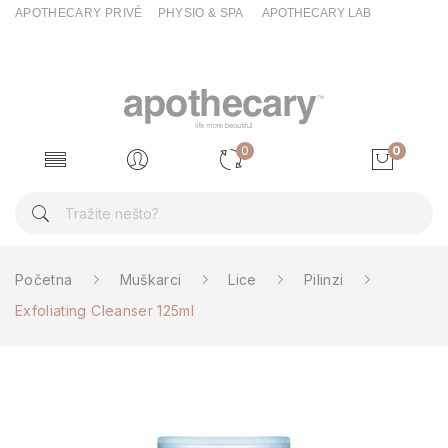
APOTHECARY PRIVÉ
PHYSIO & SPA
APOTHECARY LAB
0
0
Početna
Muškarci
Lice
Pilinzi
Exfoliating Cleanser 125ml