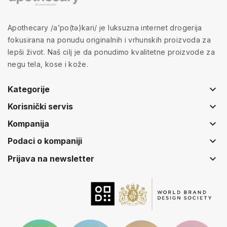
Apothecary /a’po(tə)kari/ je luksuzna internet drogerija
fokusirana na ponudu originalnih i vrhunskih proizvoda za
lepši život. Naš cilj je da ponudimo kvalitetne proizvode za
negu tela, kose i kože.
keyboard_arrow_down
Kategorije
keyboard_arrow_down
Korisnički servis
keyboard_arrow_down
Kompanija
keyboard_arrow_down
Podaci o kompaniji
keyboard_arrow_down
Prijava na newsletter