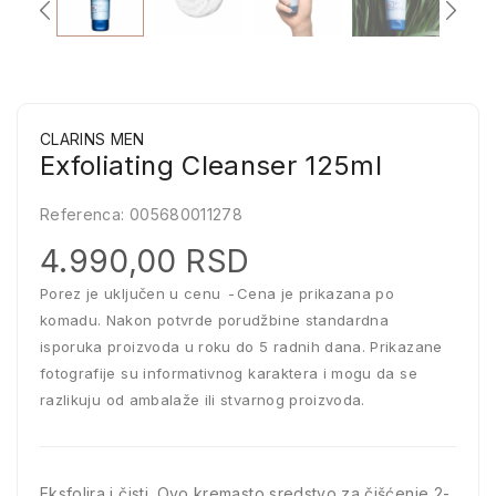
CLARINS MEN
Exfoliating Cleanser 125ml
Referenca:
005680011278
4.990,00 RSD
Porez je uključen u cenu
Cena je prikazana po
komadu. Nakon potvrde porudžbine standardna
isporuka proizvoda u roku do 5 radnih dana. Prikazane
fotografije su informativnog karaktera i mogu da se
razlikuju od ambalaže ili stvarnog proizvoda.
Eksfolira i čisti. Ovo kremasto sredstvo za čišćenje 2-