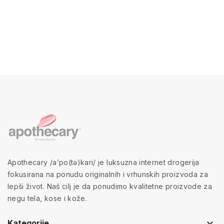
Apothecary /a’po(tə)kari/ je luksuzna internet drogerija
fokusirana na ponudu originalnih i vrhunskih proizvoda za
lepši život. Naš cilj je da ponudimo kvalitetne proizvode za
negu tela, kose i kože.
keyboard_arrow_down
Kategorije