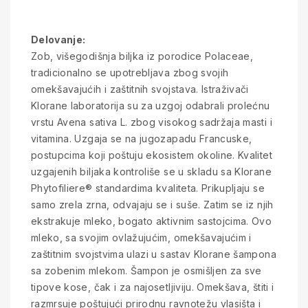
Delovanje:
Zob, višegodišnja biljka iz porodice Polaceae,
tradicionalno se upotrebljava zbog svojih
omekšavajućih i zaštitnih svojstava. Istraživači
Klorane laboratorija su za uzgoj odabrali prolećnu
vrstu Avena sativa L. zbog visokog sadržaja masti i
vitamina. Uzgaja se na jugozapadu Francuske,
postupcima koji poštuju ekosistem okoline. Kvalitet
uzgajenih biljaka kontroliše se u skladu sa Klorane
Phytofiliere® standardima kvaliteta. Prikupljaju se
samo zrela zrna, odvajaju se i suše. Zatim se iz njih
ekstrakuje mleko, bogato aktivnim sastojcima. Ovo
mleko, sa svojim ovlažujućim, omekšavajućim i
zaštitnim svojstvima ulazi u sastav Klorane šampona
sa zobenim mlekom. Šampon je osmišljen za sve
tipove kose, čak i za najosetljiviju. Omekšava, štiti i
razmrsuje poštujući prirodnu ravnotežu vlasišta i