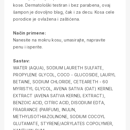
kose. Dermatološki testiran i bez parabena, ovaj
šampon je dovoljno blag, čak i za decu. Kosa cele
porodice je ovlažena i zaštićena.
Način primene:
Nanesite na mokru kosu, umasirajte, napravite
penu i isperite.
Sastav:
WATER (AQUA), SODIUM LAURETH SULFATE,
PROPYLENE GLYCOL, COCO - GLUCOSIDE, LAURYL
BETAINE, SODIUM CHLORIDE, CETEARETH - 60
MYRISTYL GLYCOL, AVENA SATIVA (OAT) KERNEL
EXTRACT (AVENA SATIVA KERNEL EXTRACT),
BENZOIC ACID, CITRIC ACID, DISODIUM EDTA,
FRAGRANCE (PARFUM), INULIN,
METHYLISOTHIAZOLINONE, SODIUM COCOYL
GLUTAMATE, STYRENE/ACRYLATES COPOLYMER,