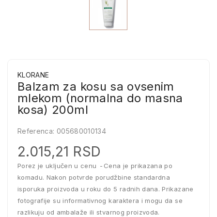
KLORANE
Balzam za kosu sa ovsenim
mlekom (normalna do masna
kosa) 200ml
Referenca:
005680010134
2.015,21 RSD
Porez je uključen u cenu
Cena je prikazana po
komadu. Nakon potvrde porudžbine standardna
isporuka proizvoda u roku do 5 radnih dana. Prikazane
fotografije su informativnog karaktera i mogu da se
razlikuju od ambalaže ili stvarnog proizvoda.