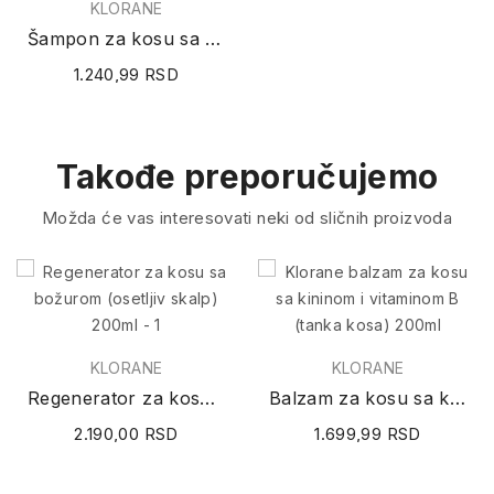
KLORANE
Šampon za kosu sa ovsenim mlekom (normalna do...
1.240,99 RSD
Takođe preporučujemo
Možda će vas interesovati neki od sličnih proizvoda
KLORANE
KLORANE
Regenerator za kosu sa božurom (osetljiv skalp)...
Balzam za kosu sa kininom i vitaminom B (tanka...
2.190,00 RSD
1.699,99 RSD