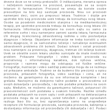
dnevne doze se ne smeju prekoračiti. O indikacijama, merama opreza
i neželjenim reakcijama na proizvod, posavetujte se sa svojim
lekarom ili farmaceutom. Proizvod ne smeju da koriste osobe
preosetljive na bilo koji sastojak proizvoda. Nisu svi proizvodi
namenjeni deci, osim po preporuci lekara. Trudnice i dojilje pre
upotrebe bilo kog proizvoda uvek trebaju da konsultuju svog lekara.
Osobe sa posebnim medicinskim stanjima i na medikamentoznoj
terapiji, pre upotrebe proizvoda trebaju da konsultuju svog lekara i/ili
farmaceuta. Informacije objavljene na ovom sajtu su samo za
referentne svrhe i nisu namenjene zameni saveta lekara, farmaceuta
i/ili drugog licenciranog zdravstvenog radnika u vidu postavljanja
dijagnoze i lečenja. Objavljene informacije ne treba koristiti u vidu
samo-dijagnoze, ili za samostalno lečenje i tumačenje eventualnih
zdravstvenih problema i/ili bolesti. Dodaci ishrani i ostali proizvodi
nisu namenjeni za prevenciju, dijagnozu, tretman i/ili lečenje bolesti.
Uvek se obratite svom lekaru ukoliko sumnjate da imate medicinski
problem. Prikazane fotografije i video klipovi proizvoda su
ilustrativnog i informativnog karaktera, dok njihova veličina,
proporcije i razmera mogu da odstupaju od fizičke veličine.
Fotografije, ilustracije i video sadržaji pakovanja mogu da se razlikuju
od prikazane ambalaže. Trudimo se da budemo što precizniji u opisu
proizvoda, prikazanih fotografija, video sadržaja i cena, ali ne
možemo da garantujemo da su sve informacije kompletne i bez
grešaka. Nastojimo da dobijemo tačne podatke o proizvodima od
svojih dobavljača i proizvođača, i da iste podatke prikažemo na svom
sajtu. Međutim, ne možemo da garantujemo tačnost, potpunost i/ili
pravovremenost ovih podataka u svakom trenutku. Razlike između
podataka prikazanih na ovom sajtu i onih prikazanih na deklaracijama
proizvoda mogu da se pojave, usled tehničkih i drugih opravdanih
razloga (kao što su, bez ograničavanja samo na unapređenje
recepture i/ili formulacije proizvoda, sastojaka proizvoda, kašnjenja u
dostavljanju informacija od proizvođača i/ili dobavljača i dr.). Podaci