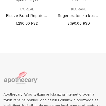
L'ORÉAL
KLORANE
Elseve Bond Repair Conditioner 150ml
Regenerator za kosu sa božurom (osetljiv skalp)...
1.290,00 RSD
2.190,00 RSD
Apothecary /a’po(tə)kari/ je luksuzna internet drogerija
fokusirana na ponudu originalnih i vrhunskih proizvoda za
lepši život. Naš cilj je da ponudimo kvalitetne proizvode za