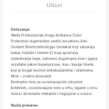
Utisci
Delovanje:
Wella Professionals Invigo Brilliance Color
Protection regenerator sadrži inovativnu Anti-
Oxidant Shield tehnologiju (molekuli koji zatvaraju
bakar, histidin i vitamin E) koja sprečava
izbleđivanje boje, odnosno dugotrajne žive i sjajne
rezultate nakon bojenja kose, kao i kavijar limete
koji je bogat moćnim antioksidantima i vitaminima.
Miris – cvetno drvenasti:
Kontrastni miris sa osvežavajućim citrusnim
koktelom, osvežavajuće note u vrhu, lagane u srcu
mirisa i drvenasto mekanim i negujućim u osnovi.
Način primene: