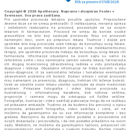
Copyright © 2026 Apothecary. Napravio i dizajnirao
Foster +
Svensson
. Sva prava zadržana.
Pre upotrebe proizvoda detaljno proučite uputstvo. Preporučene
dnevne doze se ne smeju prekoračiti. O indikacijama, merama opreza
i neželjenim reakcijama na proizvod, posavetujte se sa svojim
lekarom ili farmaceutom. Proizvod ne smeju da koriste osobe
preosetljive na bilo koji sastojak proizvoda. Nisu svi proizvodi
namenjeni deci, osim po preporuci lekara. Trudnice i dojilje pre
upotrebe bilo kog proizvoda uvek trebaju da konsultuju svog lekara.
Osobe sa posebnim medicinskim stanjima i na medikamentoznoj
terapiji, pre upotrebe proizvoda trebaju da konsultuju svog lekara i/ili
farmaceuta. Informacije objavljene na ovom sajtu su samo za
referentne svrhe i nisu namenjene zameni saveta lekara, farmaceuta
i/ili drugog licenciranog zdravstvenog radnika u vidu postavljanja
dijagnoze i lečenja. Objavljene informacije ne treba koristiti u vidu
samo-dijagnoze, ili za samostalno lečenje i tumačenje eventualnih
zdravstvenih problema i/ili bolesti. Dodaci ishrani i ostali proizvodi
nisu namenjeni za prevenciju, dijagnozu, tretman i/ili lečenje bolesti.
Uvek se obratite svom lekaru ukoliko sumnjate da imate medicinski
problem. Prikazane fotografije i video klipovi proizvoda su
ilustrativnog i informativnog karaktera, dok njihova veličina,
proporcije i razmera mogu da odstupaju od fizičke veličine.
Fotografije, ilustracije i video sadržaji pakovanja mogu da se razlikuju
od prikazane ambalaže. Trudimo se da budemo što precizniji u opisu
proizvoda, prikazanih fotografija, video sadržaja i cena, ali ne
možemo da garantujemo da su sve informacije kompletne i bez
grešaka. Nastojimo da dobijemo tačne podatke o proizvodima od
svojih dobavljača i proizvođača, i da iste podatke prikažemo na svom
sajtu. Međutim, ne možemo da garantujemo tačnost, potpunost i/ili
pravovremenost ovih podataka u svakom trenutku. Razlike između