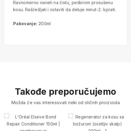
Ravnomerno naneti na čistu, peškirom prosušenu
kosu. Raščešljati i ostaviti da deluje minut-2. Isprati.
Pakovanje:
200ml
Takođe preporučujemo
Možda će vas interesovati neki od sličnih proizvoda