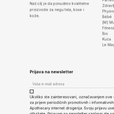
Naš cilj je da ponudimo kvalitetne
Zdravl
proizvode za negu tela, kose i
Physio
kože.
Bébé
[M] Mu
Fitnes
Bio
Kuća
Le Ma
Prijava na newsletter
Ukoliko ste zainteresovani, ozna
čavanjem ove 
za prijem periodi
čnih promotivnih i informativni
Apothecary internet drogerija. Svoju prijavu u
otkažete.
Prijavom na newsletter saglasni ste s