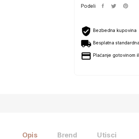
Podeli
Bezbedna kupovina
Besplatna standardn
Plaćanje gotovinom il
Opis
Brend
Utisci