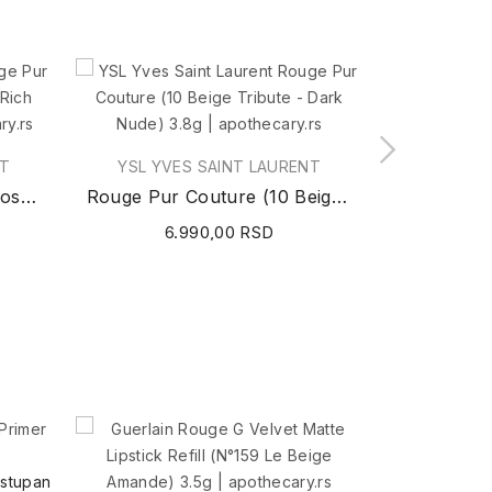
NT
YSL YVES SAINT LAURENT
YSL YV
Rouge Pur Couture (09 Rose Stilletto - Rich...
Rouge Pur Couture (10 Beige Tribute - Dark...
6.990,00 RSD
6
ostupan