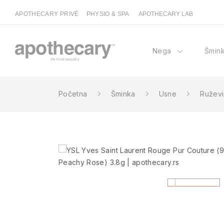
APOTHECARY PRIVÉ
PHYSIO & SPA
APOTHECARY LAB
Nega
Šmin
Početna
Šminka
Usne
Ruževi