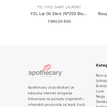
YSL YVES SAINT LAURENT
YSL Lip Oil Stick (N°203 Blushed Mallow) 3.2g
7.990,00 RSD
Kateg
Novi p
Izdva
Brend
Apothecary /a’po(tə)kari/ je
Luxe
luksuzna internet drogerija
Nega
fokusirana na ponudu originalnih i
Šmink
vrhunskih proizvoda za lepši život.
Parfem