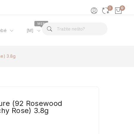
0
0
MEN
ébé
[M]
O nama
e) 3.8g
ure (92 Rosewood
hy Rose) 3.8g