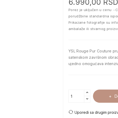
6.990,00 RS
Porez je uključen u cenu
C
porudžbine standardna ispo
Prikazane fotografije su inf
ambalaže ili stvarnog proizv
YSL Rouge Pur Couture pru
satenskom završnom obrado
ujedno omogućava intenzivn
D
Uporedi sa drugim proiz