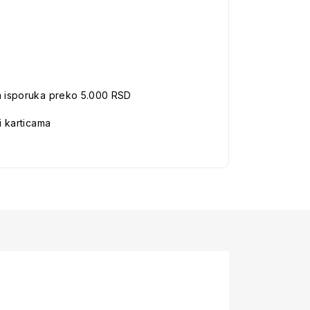
a isporuka preko 5.000 RSD
i karticama