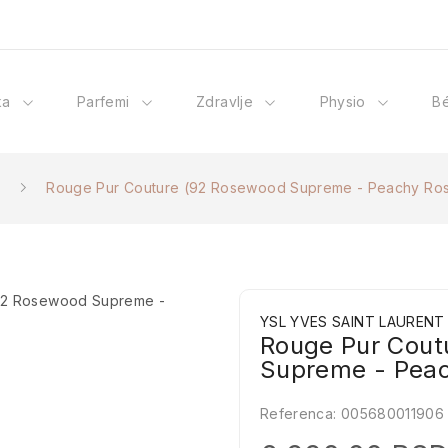
ka
Parfemi
Zdravlje
Physio
B
Rouge Pur Couture (92 Rosewood Supreme - Peachy Ros
YSL YVES SAINT LAURENT
Rouge Pur Cout
Supreme - Peac
Referenca:
005680011906