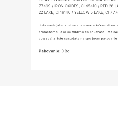
77499 / IRON OXIDES, CI 45410 / RED 28 LA
22 LAKE, CI 19140 / YELLOW 5 LAKE, CI 77
Lista sastojaka je prikazana samo u informativne s
promenama. Iako se trudimo da prikazana lista sa
pogledajte listu sastojaka na spoljnom pakovanju pr
Pakovanje:
3.8g