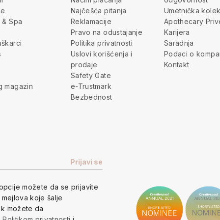
je
Najčešća pitanja
Umetnička kolek
 & Spa
Reklamacije
Apothecary Priv
Pravo na odustajanje
Karijera
škarci
Politika privatnosti
Saradnja
s
Uslovi korišćenja i
Podaci o kompan
prodaje
Kontakt
Safety Gate
g magazin
e-Trustmark
Bezbednost
opcije
možete da se prijavite
h mejlova koje šalje
vek možete da
a
Politikom privatnosti
i