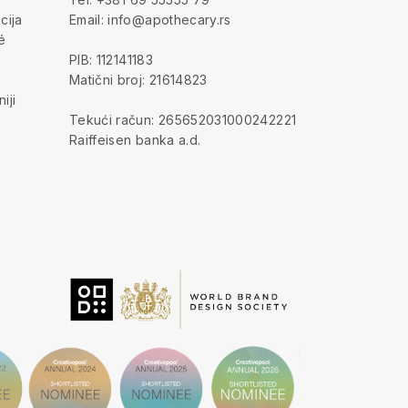
cija
Email: info@apothecary.rs
é
PIB: 112141183
Matični broj: 21614823
iji
Tekući račun: 265652031000242221
Raiffeisen banka a.d.