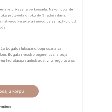
D
ena je prikazana po komadu. Nakon potvrde
ruka proizvoda u roku do 5 radnih dana.
ormativnog karaktera i mogu da se razlikuju od
oda.
ža bogatu i luksuznu boju usana sa
m. Bogata i visoko pigmentisana boja
u hidrataciju i antioksidativnu negu usana.
odaj u korpu
vodima