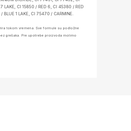
7 LAKE, CI 15850 / RED 6, CI 45380 / RED
/ BLUE 1 LAKE, CI 75470 / CARMINE.
 varira tokom vremena. Sve formule su podložne
bez grešaka. Pre upotrebe proizvoda molimo