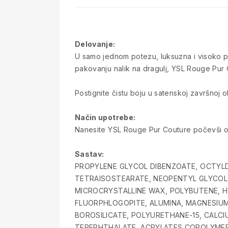
Delovanje:
U samo jednom potezu, luksuzna i visoko p
pakovanju nalik na dragulj, YSL Rouge Pur 
Postignite čistu boju u satenskoj završnoj o
Način upotrebe:
Nanesite YSL Rouge Pur Couture počevši od 
Sastav:
PROPYLENE GLYCOL DIBENZOATE, OCTYLD
TETRAISOSTEARATE, NEOPENTYL GLYCOL D
MICROCRYSTALLINE WAX, POLYBUTENE, HY
FLUORPHLOGOPITE, ALUMINA, MAGNESIUM
BOROSILICATE, POLYURETHANE-15, CALCI
TEREPHTHALATE, ACRYLATES COPOLYMER, PA