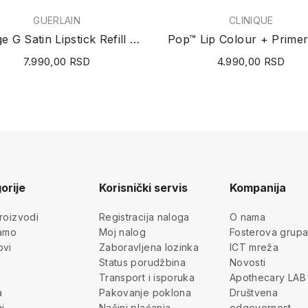
GUERLAIN
CLINIQUE
Rouge G Satin Lipstick Refill (N°333 Le Rouge...
7.990,00 RSD
4.990,00 RSD
orije
Korisnički servis
Kompanija
roizvodi
Registracija naloga
O nama
jamo
Moj nalog
Fosterova grup
ovi
Zaboravljena lozinka
ICT mreža
Status porudžbina
Novosti
Transport i isporuka
Apothecary LAB
a
Pakovanje poklona
Društvena
i
Načini plaćanja
odgovornost