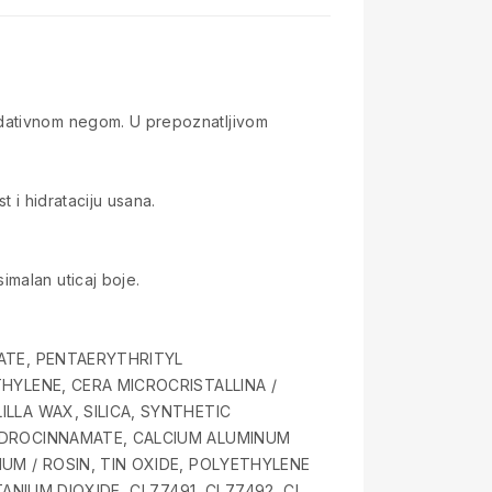
idativnom negom. U prepoznatljivom
 i hidrataciju usana.
imalan uticaj boje.
ATE, PENTAERYTHRITYL
HYLENE, CERA MICROCRISTALLINA /
LLA WAX, SILICA, SYNTHETIC
YDROCINNAMATE, CALCIUM ALUMINUM
M / ROSIN, TIN OXIDE, POLYETHYLENE
IUM DIOXIDE, CI 77491, CI 77492, CI