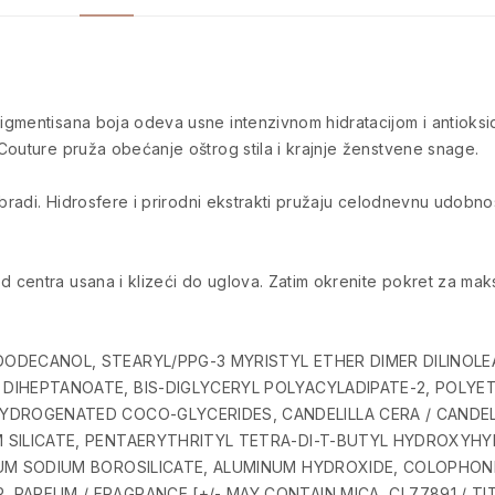
igmentisana boja odeva usne intenzivnom hidratacijom i antioks
Couture pruža obećanje oštrog stila i krajnje ženstvene snage.
bradi. Hidrosfere i prirodni ekstrakti pružaju celodnevnu udobnost
centra usana i klizeći do uglova. Zatim okrenite pokret za maks
ODECANOL, STEARYL/PPG-3 MYRISTYL ETHER DIMER DILINOLE
IHEPTANOATE, BIS-DIGLYCERYL POLYACYLADIPATE-2, POLYET
DROGENATED COCO-GLYCERIDES, CANDELILLA CERA / CANDELI
 SILICATE, PENTAERYTHRITYL TETRA-DI-T-BUTYL HYDROXYH
UM SODIUM BOROSILICATE, ALUMINUM HYDROXIDE, COLOPHONIU
RFUM / FRAGRANCE [+/- MAY CONTAIN MICA, CI 77891 / TITAN