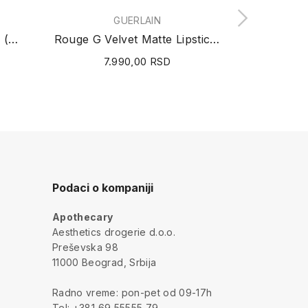
GUERLAIN
YSL YV
Pop™ Lip Colour + Primer (Nude Pop) 3.8g
Rouge G Velvet Matte Lipstick Refill (N°159 Le...
7.990,00 RSD
7
Podaci o kompaniji
Apothecary
a
Aesthetics drogerie d.o.o.
Preševska 98
11000 Beograd, Srbija
Radno vreme: pon-pet od 09-17h
Tel: +381 69 55555 79