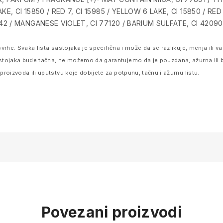
KE, CI 15850 / RED 7, CI 15985 / YELLOW 6 LAKE, CI 15850 / RED 
742 / MANGANESE VIOLET, CI 77120 / BARIUM SULFATE, CI 42090 
vrhe. Svaka lista sastojaka je specifična i može da se razlikuje, menja ili
stojaka bude tačna, ne možemo da garantujemo da je pouzdana, ažurna ili 
oizvoda ili uputstvu koje dobijete za potpunu, tačnu i ažurnu listu.
Povezani proizvodi