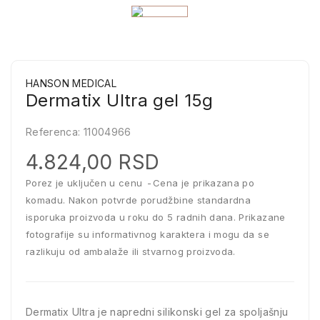
HANSON MEDICAL
Dermatix Ultra gel 15g
Referenca:
11004966
4.824,00 RSD
Porez je uključen u cenu
Cena je prikazana po
komadu. Nakon potvrde porudžbine standardna
isporuka proizvoda u roku do 5 radnih dana. Prikazane
fotografije su informativnog karaktera i mogu da se
razlikuju od ambalaže ili stvarnog proizvoda.
Dermatix Ultra je napredni silikonski gel za spoljašnju