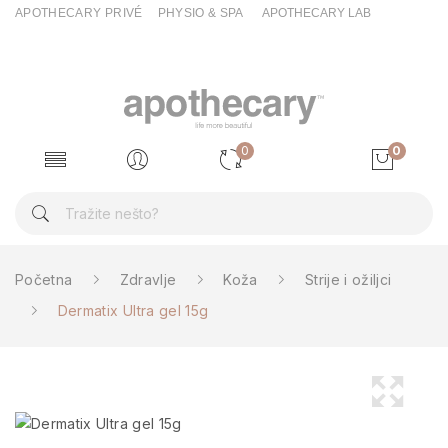
APOTHECARY PRIVÉ
PHYSIO & SPA
APOTHECARY LAB
0
0
Početna
Zdravlje
Koža
Strije i ožiljci
Dermatix Ultra gel 15g