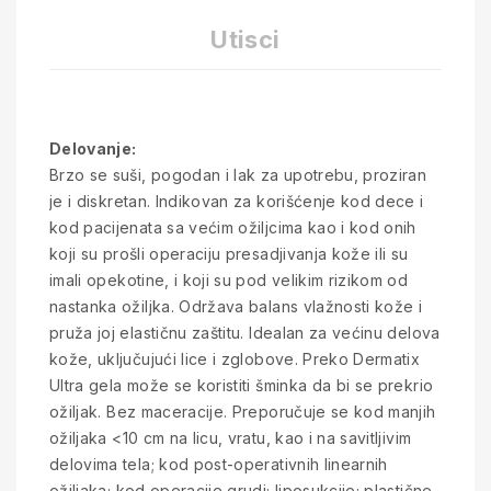
Utisci
Delovanje:
Brzo se suši, pogodan i lak za upotrebu, proziran
je i diskretan. Indikovan za korišćenje kod dece i
kod pacijenata sa većim ožiljcima kao i kod onih
koji su prošli operaciju presadjivanja kože ili su
imali opekotine, i koji su pod velikim rizikom od
nastanka ožiljka. Održava balans vlažnosti kože i
pruža joj elastičnu zaštitu. Idealan za većinu delova
kože, uključujući lice i zglobove. Preko Dermatix
Ultra gela može se koristiti šminka da bi se prekrio
ožiljak. Bez maceracije. Preporučuje se kod manjih
ožiljaka <10 cm na licu, vratu, kao i na savitljivim
delovima tela; kod post-operativnih linearnih
ožiljaka; kod operacije grudi; liposukcije; plastične