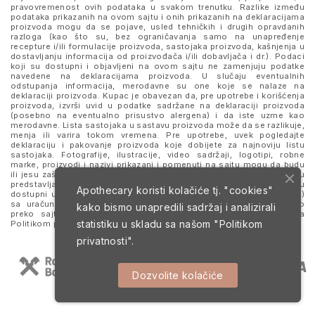
pravovremenost ovih podataka u svakom trenutku. Razlike između
podataka prikazanih na ovom sajtu i onih prikazanih na deklaracijama
proizvoda mogu da se pojave, usled tehničkih i drugih opravdanih
razloga (kao što su, bez ograničavanja samo na unapređenje
recepture i/ili formulacije proizvoda, sastojaka proizvoda, kašnjenja u
dostavljanju informacija od proizvođača i/ili dobavljača i dr.). Podaci
koji su dostupni i objavljeni na ovom sajtu ne zamenjuju podatke
navedene na deklaracijama proizvoda. U slučaju eventualnih
odstupanja informacija, merodavne su one koje se nalaze na
deklaraciji proizvoda. Kupac je obavezan da, pre upotrebe i korišćenja
proizvoda, izvrši uvid u podatke sadržane na deklaraciji proizvoda
(posebno na eventualno prisustvo alergena) i da iste uzme kao
merodavne. Lista sastojaka u sastavu proizvoda može da se razlikuje,
menja ili varira tokom vremena. Pre upotrebe, uvek pogledajte
deklaraciju i pakovanje proizvoda koje dobijete za najnoviju listu
sastojaka. Fotografije, ilustracije, video sadržaji, logotipi, robne
marke, proizvodi i nazivi prikazani i pomenuti na sajtu mogu da budu
ili jesu zaštitni znaci njihovih kompanija. Proizvodi prikazani na sajtu
predstavljaju deo ponude za poručivanje i ne podrazumeva se da su
Apothecary koristi kolačiće tj. "cookies"
dostupni u svakom trenutku. Sve cene su izražene u dinarima (RSD)
sa uračunatim PDV-om, dok je poručivanje omogućeno isključivo
kako bismo unapredili sadržaj i analizirali
preko sajta. Nastavkom i upotrebom ovog sajta slažete se sa
statistiku u skladu sa našom
"Politikom
Politikom privatnosti
i
Uslovima korišćenja i prodaje
.
privatnosti".
Dozvolite kolačiće