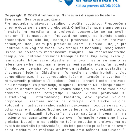
Copyright © 2026 Apothecary. Napravio i dizajnirao
Foster +
Svensson
. Sva prava zadržana.
Pre upotrebe proizvoda detaljno proučite uputstvo. Preporučene
dnevne doze se ne smeju prekoračiti. O indikacijama, merama opreza
i neželjenim reakcijama na proizvod, posavetujte se sa svojim
lekarom ili farmaceutom. Proizvod ne smeju da koriste osobe
preosetljive na bilo koji sastojak proizvoda. Nisu svi proizvodi
namenjeni deci, osim po preporuci lekara. Trudnice i dojilje pre
upotrebe bilo kog proizvoda uvek trebaju da konsultuju svog lekara.
Osobe sa posebnim medicinskim stanjima i na medikamentoznoj
terapiji, pre upotrebe proizvoda trebaju da konsultuju svog lekara i/ili
farmaceuta. Informacije objavljene na ovom sajtu su samo za
referentne svrhe i nisu namenjene zameni saveta lekara, farmaceuta
i/ili drugog licenciranog zdravstvenog radnika u vidu postavljanja
dijagnoze i lečenja. Objavljene informacije ne treba koristiti u vidu
samo-dijagnoze, ili za samostalno lečenje i tumačenje eventualnih
zdravstvenih problema i/ili bolesti. Dodaci ishrani i ostali proizvodi
nisu namenjeni za prevenciju, dijagnozu, tretman i/ili lečenje bolesti.
Uvek se obratite svom lekaru ukoliko sumnjate da imate medicinski
problem. Prikazane fotografije i video klipovi proizvoda su
ilustrativnog i informativnog karaktera, dok njihova veličina,
proporcije i razmera mogu da odstupaju od fizičke veličine.
Fotografije, ilustracije i video sadržaji pakovanja mogu da se razlikuju
od prikazane ambalaže. Trudimo se da budemo što precizniji u opisu
proizvoda, prikazanih fotografija, video sadržaja i cena, ali ne
možemo da garantujemo da su sve informacije kompletne i bez
grešaka. Nastojimo da dobijemo tačne podatke o proizvodima od
svojih dobavljača i proizvođača, i da iste podatke prikažemo na svom
sajtu. Međutim, ne možemo da garantujemo tačnost, potpunost i/ili