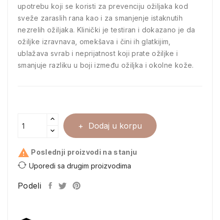
upotrebu koji se koristi za prevenciju ožiljaka kod
sveže zaraslih rana kao i za smanjenje istaknutih
nezrelih ožiljaka. Klinički je testiran i dokazano je da
ožiljke izravnava, omekšava i čini ih glatkijim,
ublažava svrab i neprijatnost koji prate ožiljke i
smanjuje razliku u boji između ožiljka i okolne kože.
Dodaj u korpu

Poslednji proizvodi na stanju
Uporedi sa drugim proizvodima
Podeli