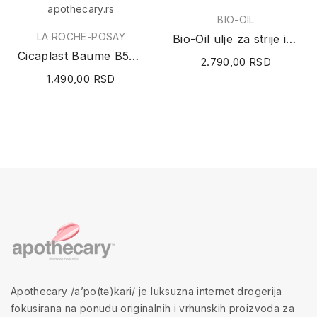
BIO-OIL
LA ROCHE-POSAY
Bio-Oil ulje za strije i ožiljke 125ml
Cicaplast Baume B5+ SPF50 40ml
2.790,00 RSD
1.490,00 RSD
Apothecary /a’po(tə)kari/ je luksuzna internet drogerija
fokusirana na ponudu originalnih i vrhunskih proizvoda za