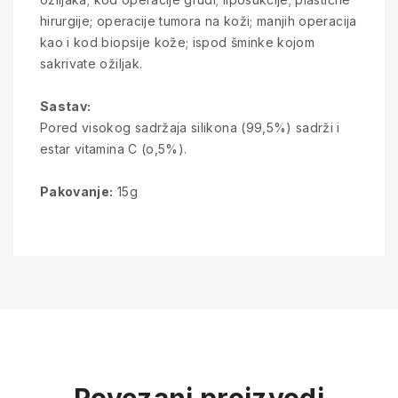
hirurgije; operacije tumora na koži; manjih operacija
kao i kod biopsije kože; ispod šminke kojom
sakrivate ožiljak.
Sastav:
Pored visokog sadržaja silikona (99,5%) sadrži i
estar vitamina C (o,5%).
Pakovanje:
15g