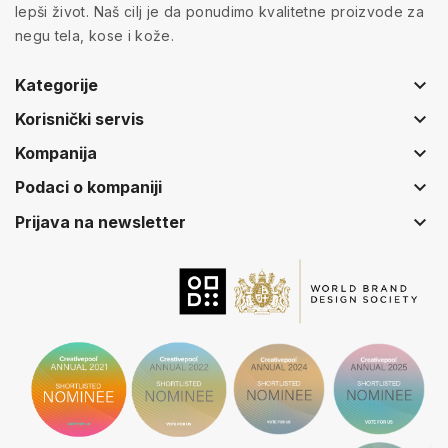
lepši život. Naš cilj je da ponudimo kvalitetne proizvode za
negu tela, kose i kože.
keyboard_arrow_down
Kategorije
keyboard_arrow_down
Korisnički servis
keyboard_arrow_down
Kompanija
keyboard_arrow_down
Podaci o kompaniji
keyboard_arrow_down
Prijava na newsletter