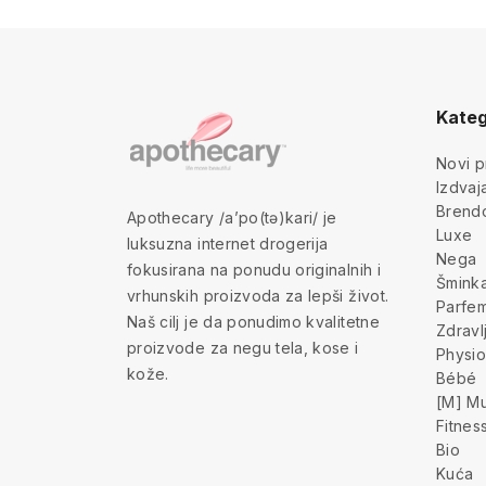
Kateg
Novi p
Izdva
Brend
Apothecary /a’po(tə)kari/ je
Luxe
luksuzna internet drogerija
Nega
fokusirana na ponudu originalnih i
Šmink
vrhunskih proizvoda za lepši život.
Parfem
Naš cilj je da ponudimo kvalitetne
Zdravl
proizvode za negu tela, kose i
Physio
kože.
Bébé
[M] Mu
Fitnes
Bio
Kuća