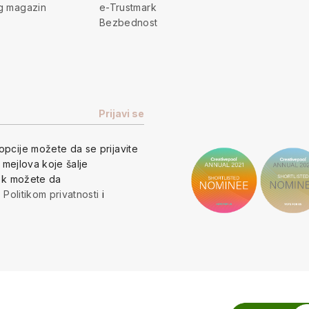
g magazin
e-Trustmark
Bezbednost
opcije
možete da se prijavite
h mejlova koje šalje
vek možete da
a
Politikom privatnosti
i