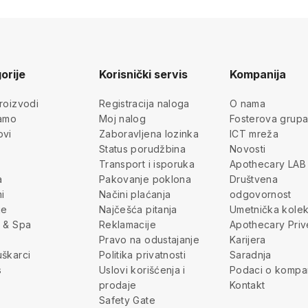
orije
Korisnički servis
Kompanija
roizvodi
Registracija naloga
O nama
jamo
Moj nalog
Fosterova grup
ovi
Zaboravljena lozinka
ICT mreža
Status porudžbina
Novosti
Transport i isporuka
Apothecary LAB
a
Pakovanje poklona
Društvena
i
Načini plaćanja
odgovornost
je
Najčešća pitanja
Umetnička kolek
 & Spa
Reklamacije
Apothecary Priv
Pravo na odustajanje
Karijera
škarci
Politika privatnosti
Saradnja
s
Uslovi korišćenja i
Podaci o kompan
prodaje
Kontakt
Safety Gate