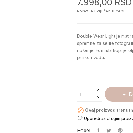
7.998,00 RSD
Porez je uključen u cenu
Double Wear Light je matir
spremne za selfie fotograf
nošenje. Formula koja je o
prilike i vodu.
D

Ovaj proizvod trenutn
Uporedi sa drugim proiz
Podeli