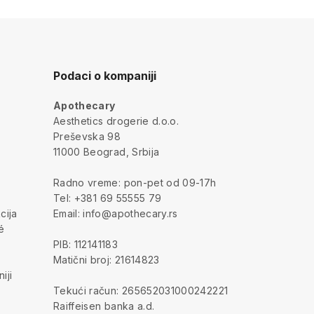
Podaci o kompaniji
Apothecary
a
Aesthetics drogerie d.o.o.
Preševska 98
11000 Beograd, Srbija
Radno vreme: pon-pet od 09-17h
Tel: +381 69 55555 79
cija
Email: info@apothecary.rs
é
PIB: 112141183
Matični broj: 21614823
iji
Tekući račun: 265652031000242221
Raiffeisen banka a.d.