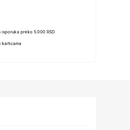
a isporuka preko 5.000 RSD
i karticama