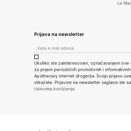
Le Ma
Prijava na newsletter
Ukoliko ste zainteresovani, ozna
čavanjem ove 
za prijem periodi
čnih promotivnih i informativni
Apothecary internet drogerija. Svoju prijavu u
otkažete.
Prijavom na newsletter saglasni ste s
Uslovima korišćenja
.