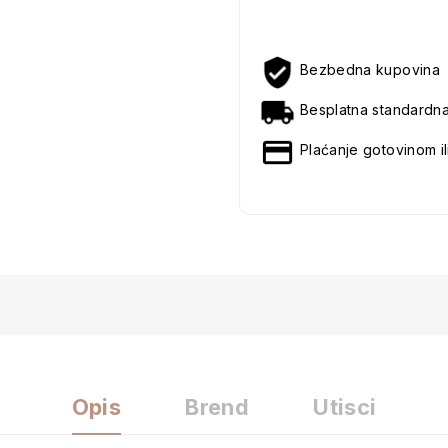
Bezbedna kupovina
Besplatna standardn
Plaćanje gotovinom il
Opis
Brend
Utisci