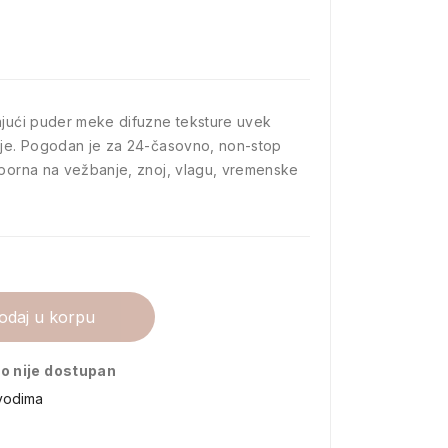
ajući puder meke difuzne teksture uvek
ije. Pogodan je za 24-časovno, non-stop
tporna na vežbanje, znoj, vlagu, vremenske
odaj u korpu
o nije dostupan
vodima