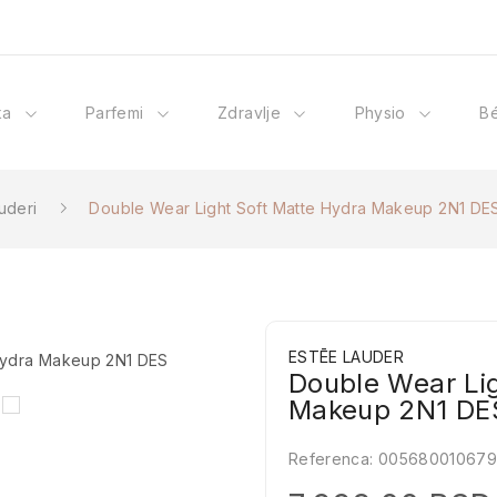
ka
Parfemi
Zdravlje
Physio
B
uderi
Double Wear Light Soft Matte Hydra Makeup 2N1 DE
ESTĒE LAUDER
Double Wear Li
Makeup 2N1 DE
Referenca:
00568001067