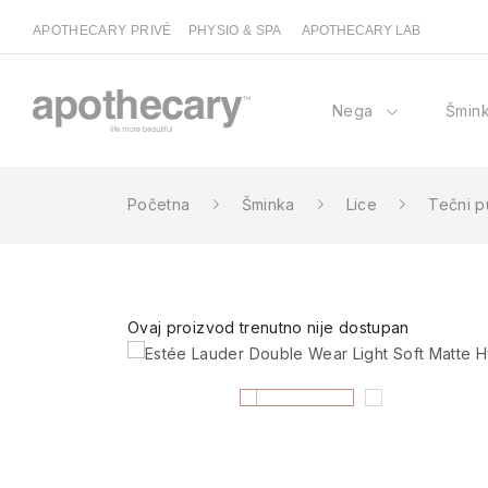
APOTHECARY PRIVÉ
PHYSIO & SPA
APOTHECARY LAB
Nega
Šmin
Početna
Šminka
Lice
Tečni p
Ovaj proizvod trenutno nije dostupan