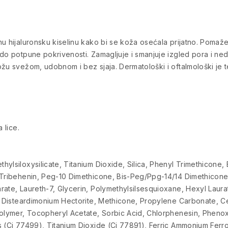
 hijaluronsku kiselinu kako bi se koža osećala prijatno. Pomaže u 
 do potpune pokrivenosti. Zamagljuje i smanjuje izgled pora i 
žu svežom, udobnom i bez sjaja. Dermatološki i oftalmološki je te
 lice.
ylsiloxysilicate, Titanium Dioxide, Silica, Phenyl Trimethicone,
 Tribehenin, Peg-10 Dimethicone, Bis-Peg/Ppg-14/14 Dimethicone
rate, Laureth-7, Glycerin, Polymethylsilsesquioxane, Hexyl Laur
l, Disteardimonium Hectorite, Methicone, Propylene Carbonate, 
polymer, Tocopheryl Acetate, Sorbic Acid, Chlorphenesin, Phenoxy
s (Ci 77499), Titanium Dioxide (Ci 77891), Ferric Ammonium Ferr