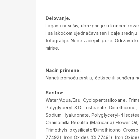
Delovanje:
Lagan i nesušiv, ubrizgan je u koncentrovanu
i sa lakoćom ujednačava ten i daje srednju
fotografije. Neće začepiti pore. Održava ko
mirise.
Način primene:
Naneti pomoću prstiju, četkice ili sunđera na
Sastav:
Water/Aqua/Eau, Cyclopentasiloxane, Trimeth
Polyglyceryl-3 Diisostearate, Dimethicone,
Sodium Hyaluronate, Polyglyceryl-4 Isostea
Chamomilla Recutita (Matricaria) Flower Oi
Trimethylsiloxysilicate/Dimethiconol Cross
77492), Iron Oxides (Ci 77491), Iron Oxide