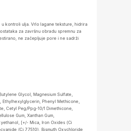
kontroli ulja. Vrlo lagane teksture, hidrira
nedostataka za završnu obradu spremnu za
stirano, ne začepljuje pore i ne sadrži
 Butylene Glycol, Magnesium Sulfate,
, Ethylhexylglycerin, Phenyl Methicone,
ate, Cetyl Peg/Ppg-10/1 Dimethicone,
Cellulose Gum, Xanthan Gum,
ethanol, [+/- Mica, Iron Oxides (Ci
ocyanide (Ci 77510), Bismuth Oxychloride