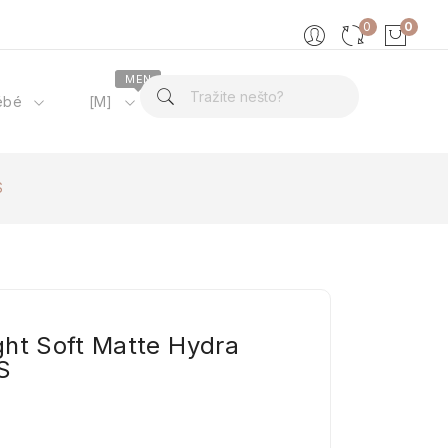
0
0
MEN
ébé
[M]
O nama
S
ght Soft Matte Hydra
S
9