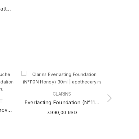
Double Wear Light Soft Matte Hydra Makeup 3W1 WAT
CLARINS
Ovaj proizvod
NT
Everlasting Foundation (N°110N Honey) 30ml
Touche Éclat Le Teint Renovated Foundation...
7.990,00 RSD
12