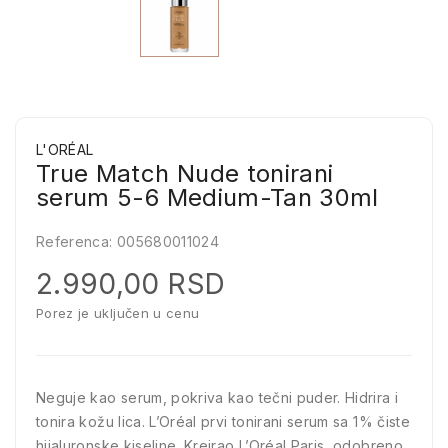
L'ORÉAL
True Match Nude tonirani
serum 5-6 Medium-Tan 30ml
Referenca:
005680011024
2.990,00 RSD
Porez je uključen u cenu
Neguje kao serum, pokriva kao tečni puder. Hidrira i
tonira kožu lica. L’Oréal prvi tonirani serum sa 1% čiste
hijaluronske kiseline. Kreirao L’Oréal Paris, odobreno