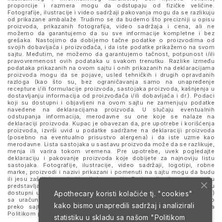
proporcije i razmera mogu da odstupaju od fizičke veličine.
Fotografije, ilustracije i video sadržaji pakovanja mogu da se razlikuju
od prikazane ambalaže. Trudimo se da budemo što precizniji u opisu
proizvoda, prikazanih fotografija, video sadržaja i cena, ali ne
možemo da garantujemo da su sve informacije kompletne i bez
grešaka. Nastojimo da dobijemo tačne podatke o proizvodima od
svojih dobavljača i proizvođača, i da iste podatke prikažemo na svom
sajtu. Međutim, ne možemo da garantujemo tačnost, potpunost i/ili
pravovremenost ovih podataka u svakom trenutku. Razlike između
podataka prikazanih na ovom sajtu i onih prikazanih na deklaracijama
proizvoda mogu da se pojave, usled tehničkih i drugih opravdanih
razloga (kao što su, bez ograničavanja samo na unapređenje
recepture i/ili formulacije proizvoda, sastojaka proizvoda, kašnjenja u
dostavljanju informacija od proizvođača i/ili dobavljača i dr.). Podaci
koji su dostupni i objavljeni na ovom sajtu ne zamenjuju podatke
navedene na deklaracijama proizvoda. U slučaju eventualnih
odstupanja informacija, merodavne su one koje se nalaze na
deklaraciji proizvoda. Kupac je obavezan da, pre upotrebe i korišćenja
proizvoda, izvrši uvid u podatke sadržane na deklaraciji proizvoda
(posebno na eventualno prisustvo alergena) i da iste uzme kao
merodavne. Lista sastojaka u sastavu proizvoda može da se razlikuje,
menja ili varira tokom vremena. Pre upotrebe, uvek pogledajte
deklaraciju i pakovanje proizvoda koje dobijete za najnoviju listu
sastojaka. Fotografije, ilustracije, video sadržaji, logotipi, robne
marke, proizvodi i nazivi prikazani i pomenuti na sajtu mogu da budu
ili jesu zaštitni znaci njihovih kompanija. Proizvodi prikazani na sajtu
predstavljaju deo ponude za poručivanje i ne podrazumeva se da su
Apothecary koristi kolačiće tj. "cookies"
dostupni u svakom trenutku. Sve cene su izražene u dinarima (RSD)
sa uračunatim PDV-om, dok je poručivanje omogućeno isključivo
kako bismo unapredili sadržaj i analizirali
preko sajta. Nastavkom i upotrebom ovog sajta slažete se sa
Politikom privatnosti
i
Uslovima korišćenja i prodaje
.
statistiku u skladu sa našom
"Politikom