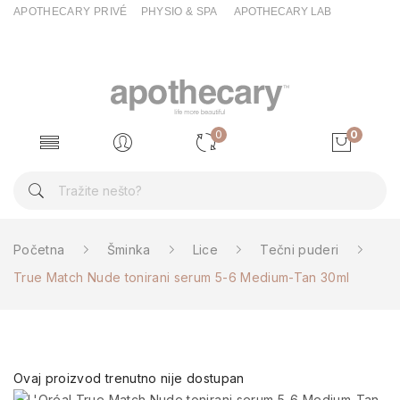
APOTHECARY PRIVÉ
PHYSIO & SPA
APOTHECARY LAB
0
0
Početna
Šminka
Lice
Tečni puderi
True Match Nude tonirani serum 5-6 Medium-Tan 30ml
Ovaj proizvod trenutno nije dostupan