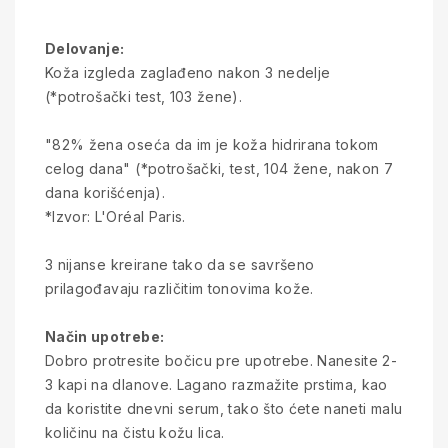
Delovanje:
Koža izgleda zaglađeno nakon 3 nedelje
(*potrošački test, 103 žene).
"82% žena oseća da im je koža hidrirana tokom
celog dana" (*potrošački, test, 104 žene, nakon 7
dana korišćenja).
*Izvor: L'Oréal Paris.
3 nijanse kreirane tako da se savršeno
prilagođavaju različitim tonovima kože.
Način upotrebe:
Dobro protresite bočicu pre upotrebe. Nanesite 2-
3 kapi na dlanove. Lagano razmažite prstima, kao
da koristite dnevni serum, tako što ćete naneti malu
količinu na čistu kožu lica.