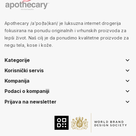
Apothecary /a’po(tə)kari/ je luksuzna internet drogerija
fokusirana na ponudu originalnih i vrhunskih proizvoda za
lepši život. Naš cilj je da ponudimo kvalitetne proizvode za
negu tela, kose i kože.
keyboard_arrow_down
Kategorije
keyboard_arrow_down
Korisnički servis
keyboard_arrow_down
Kompanija
keyboard_arrow_down
Podaci o kompaniji
keyboard_arrow_down
Prijava na newsletter