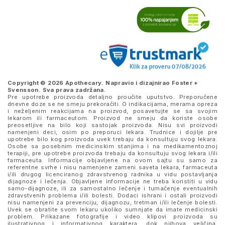
Copyright © 2026 Apothecary. Napravio i dizajnirao
Foster +
Svensson
. Sva prava zadržana.
Pre upotrebe proizvoda detaljno proučite uputstvo. Preporučene
dnevne doze se ne smeju prekoračiti. O indikacijama, merama opreza
i neželjenim reakcijama na proizvod, posavetujte se sa svojim
lekarom ili farmaceutom. Proizvod ne smeju da koriste osobe
preosetljive na bilo koji sastojak proizvoda. Nisu svi proizvodi
namenjeni deci, osim po preporuci lekara. Trudnice i dojilje pre
upotrebe bilo kog proizvoda uvek trebaju da konsultuju svog lekara.
Osobe sa posebnim medicinskim stanjima i na medikamentoznoj
terapiji, pre upotrebe proizvoda trebaju da konsultuju svog lekara i/ili
farmaceuta. Informacije objavljene na ovom sajtu su samo za
referentne svrhe i nisu namenjene zameni saveta lekara, farmaceuta
i/ili drugog licenciranog zdravstvenog radnika u vidu postavljanja
dijagnoze i lečenja. Objavljene informacije ne treba koristiti u vidu
samo-dijagnoze, ili za samostalno lečenje i tumačenje eventualnih
zdravstvenih problema i/ili bolesti. Dodaci ishrani i ostali proizvodi
nisu namenjeni za prevenciju, dijagnozu, tretman i/ili lečenje bolesti.
Uvek se obratite svom lekaru ukoliko sumnjate da imate medicinski
problem. Prikazane fotografije i video klipovi proizvoda su
ilustrativnog i informativnog karaktera, dok njihova veličina,