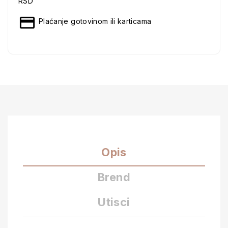
RSD
Plaćanje gotovinom ili karticama
Opis
Brend
Utisci