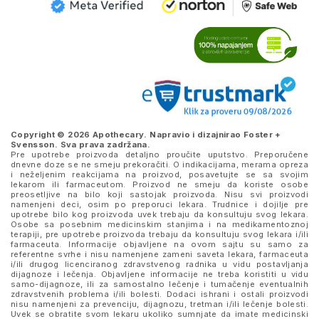
Copyright © 2026 Apothecary. Napravio i dizajnirao
Foster +
Svensson
. Sva prava zadržana.
Pre upotrebe proizvoda detaljno proučite uputstvo. Preporučene
dnevne doze se ne smeju prekoračiti. O indikacijama, merama opreza
i neželjenim reakcijama na proizvod, posavetujte se sa svojim
lekarom ili farmaceutom. Proizvod ne smeju da koriste osobe
preosetljive na bilo koji sastojak proizvoda. Nisu svi proizvodi
namenjeni deci, osim po preporuci lekara. Trudnice i dojilje pre
upotrebe bilo kog proizvoda uvek trebaju da konsultuju svog lekara.
Osobe sa posebnim medicinskim stanjima i na medikamentoznoj
terapiji, pre upotrebe proizvoda trebaju da konsultuju svog lekara i/ili
farmaceuta. Informacije objavljene na ovom sajtu su samo za
referentne svrhe i nisu namenjene zameni saveta lekara, farmaceuta
i/ili drugog licenciranog zdravstvenog radnika u vidu postavljanja
dijagnoze i lečenja. Objavljene informacije ne treba koristiti u vidu
samo-dijagnoze, ili za samostalno lečenje i tumačenje eventualnih
zdravstvenih problema i/ili bolesti. Dodaci ishrani i ostali proizvodi
nisu namenjeni za prevenciju, dijagnozu, tretman i/ili lečenje bolesti.
Uvek se obratite svom lekaru ukoliko sumnjate da imate medicinski