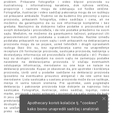
problem. Prikazane fotografije i video klipovi proizvoda su
ilustrativnog i informativnog karaktera, dok njihova veličina,
proporcije i razmera mogu da odstupaju od fizičke veličine.
Fotografije, ilustracije i video sadržaji pakovanja mogu da se razlikuju
od prikazane ambalaže. Trudimo se da budemo što precizniji u opisu
proizvoda, prikazanih fotografija, video sadržaja i cena, ali ne
možemo da garantujemo da su sve informacije kompletne i bez
grešaka. Nastojimo da dobijemo tačne podatke o proizvodima od
svojih dobavljača i proizvođača, i da iste podatke prikažemo na svom
sajtu. Međutim, ne možemo da garantujemo tačnost, potpunost i/ili
pravovremenost ovih podataka u svakom trenutku. Razlike između
podataka prikazanih na ovom sajtu i onih prikazanih na deklaracijama
proizvoda mogu da se pojave, usled tehničkih i drugih opravdanih
razloga (kao što su, bez ograničavanja samo na unapređenje
recepture i/ili formulacije proizvoda, sastojaka proizvoda, kašnjenja u
dostavljanju informacija od proizvođača i/ili dobavljača i dr.). Podaci
koji su dostupni i objavljeni na ovom sajtu ne zamenjuju podatke
navedene na deklaracijama proizvoda. U slučaju eventualnih
odstupanja informacija, merodavne su one koje se nalaze na
deklaraciji proizvoda. Kupac je obavezan da, pre upotrebe i korišćenja
proizvoda, izvrši uvid u podatke sadržane na deklaraciji proizvoda
(posebno na eventualno prisustvo alergena) i da iste uzme kao
merodavne. Lista sastojaka u sastavu proizvoda može da se razlikuje,
menja ili varira tokom vremena. Pre upotrebe, uvek pogledajte
deklaraciju i pakovanje proizvoda koje dobijete za najnoviju listu
sastojaka. Fotografije, ilustracije, video sadržaji, logotipi, robne
marke, proizvodi i nazivi prikazani i pomenuti na sajtu mogu da budu
ili jesu zaštitni znaci njihovih kompanija. Proizvodi prikazani na sajtu
predstavljaju deo ponude za poručivanje i ne podrazumeva se da su
Apothecary koristi kolačiće tj. "cookies"
dostupni u svakom trenutku. Sve cene su izražene u dinarima (RSD)
sa uračunatim PDV-om, dok je poručivanje omogućeno isključivo
kako bismo unapredili sadržaj i analizirali
preko sajta. Nastavkom i upotrebom ovog sajta slažete se sa