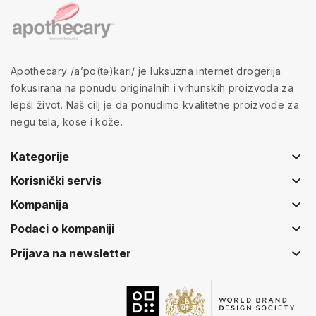
Apothecary /a’po(tə)kari/ je luksuzna internet drogerija
fokusirana na ponudu originalnih i vrhunskih proizvoda za
lepši život. Naš cilj je da ponudimo kvalitetne proizvode za
negu tela, kose i kože.
keyboard_arrow_down
Kategorije
keyboard_arrow_down
Korisnički servis
keyboard_arrow_down
Kompanija
keyboard_arrow_down
Podaci o kompaniji
keyboard_arrow_down
Prijava na newsletter