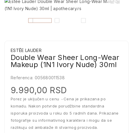
ESTĒE LAUDER
Double Wear Sheer Long-Wear
Makeup (1N1 Ivory Nude) 30ml
Referenca:
005680011538
9.990,00 RSD
Porez je uključen u cenu
Cena je prikazana po
komadu. Nakon potvrde porudžbine standardna
isporuka proizvoda u roku do 5 radnih dana. Prikazane
fotografije su informativnog karaktera i mogu da se
razlikuju od ambalaže ili stvarnog proizvoda.