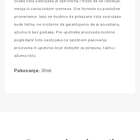
Svaka lista sastojaka je specifična i može da se razlikuje,
menja ili varira tokom vremena. Sve formule su podložne
promenama. Iako se trudimo da prikazana lista sastojaka
bude tačna, ne možemo da garantujemo da je pouzdana,
ažurna ili bez grešaka. Pre upotrebe proizvoda molimo
pogledajte listu sastojaka na spoljnom pakovanju
proizvoda ili uputstvu koje dobijete za potpunu, tačnu i
ažurnu listu.
Pakovanje:
30ml