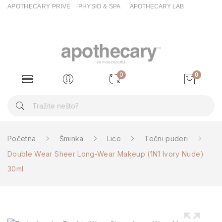
APOTHECARY PRIVÉ
PHYSIO & SPA
APOTHECARY LAB
0
0
Početna
Šminka
Lice
Tečni puderi
Double Wear Sheer Long-Wear Makeup (1N1 Ivory Nude)
30ml