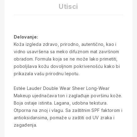
Utisci
Delovanje:
Koža izgleda zdravo, prirodno, autentično, kao i
vidno usavršena sa meko difuznom mat završnom
obradom. Formula koja se ne može lako primetiti,
poboljšava kožu dovoljnom pokrivenošću kako bi
prikazala vašu prirodnu lepotu.
Estée Lauder Double Wear Sheer Long-Wear
Makeup ujednačava ton i zaglađuje površinu kože.
Boja ostaje istinita. Lagana, udobna tekstura.
Otporna na znoj i vlagu. Sa zaštitnim SPF faktorom i
antioksidansima, pomaže u zaštiti od UV zraka i
zagađenja.