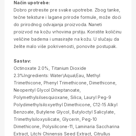
Način upotrebe:
Dobro protresite pre svake upotrebe. Zbog tanke,
tečne teksture i lagane prirode formule, može doći
do prirodnog odvajanja proizvoda. Naneti
proizvod na kožu vrhovima prstiju. Koristite količinu
veličine badema i umasirajte na kožu. U slučaju da
želite malo više pokrivenosti, ponovite postupak.
Sastav:
Octinoxate 2.0%, Titanium Dioxide
2.3%Ingredients: Water\Aqua\Eau, Methyl
Trimethicone, Phenyl Trimethicone, Dimethicone,
Neopentyl Glycol Diheptanoate,
Polymethylsilsesquioxane, Silica, Lauryl Peg-9
Polydimethylsiloxyethyl Dimethicone, C12-15 Alkyl
Benzoate, Butylene Glycol, Butyloctyl Salicylate,
Trimethylsiloxysilicate, Glycerin, Peg-10
Dimethicone, Polysilicone-11, Laminaria Saccharina
Extract, Litchi Chinensis Seed Extract, Citrullus