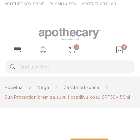
APOTHECARY PRIVÉ
PHYSIO & SPA
APOTHECARY LAB
0
0
Početna
Nega
Zaštita od sunca
Sun Protection krem za suvu i osetljivu kožu SPF50+ 50ml