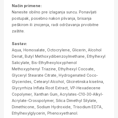
Način primene:
Nanesite obilno pre izlaganja suncu. Ponavljati
postupak, posebno nakon plivanja, brisanja
peškirom ili znojenja, radi održavanja prvobitne
zaštite.
Sastav:
Aqua, Homosalate, Octocrylene, Glicerin, Alcohol
Denat, Butyl Methoxydibenzoylmethane, Ethylhexyl
Salicylate, Bis-Ethylhexyloxyphenol
Methoxyphenyl Triazine, Ethylhexyl Cocoate,
Glyceryl Stearate Citrate, Hydrogenated Coco-
Glycerides, Cetearyl Alcohol, Gliciretinska kiselina,
Glycyrrhiza Inflata Root Extract, VP-Hexadecene
Copolymer, Xanthan Gum, Acrylates-C10-30-Alkyl-
Acrylate-Crosspolymer, Silica Dimethyl Silylate,
Dimethicone, Sodium Hydroxide, Trisodium EDTA,
Ethylhexylglycerin, Phenoxyethanol.