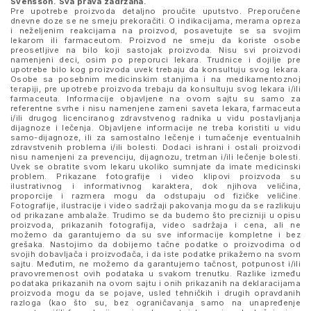
Svensson
. Sva prava zadržana.
Pre upotrebe proizvoda detaljno proučite uputstvo. Preporučene
dnevne doze se ne smeju prekoračiti. O indikacijama, merama opreza
i neželjenim reakcijama na proizvod, posavetujte se sa svojim
lekarom ili farmaceutom. Proizvod ne smeju da koriste osobe
preosetljive na bilo koji sastojak proizvoda. Nisu svi proizvodi
namenjeni deci, osim po preporuci lekara. Trudnice i dojilje pre
upotrebe bilo kog proizvoda uvek trebaju da konsultuju svog lekara.
Osobe sa posebnim medicinskim stanjima i na medikamentoznoj
terapiji, pre upotrebe proizvoda trebaju da konsultuju svog lekara i/ili
farmaceuta. Informacije objavljene na ovom sajtu su samo za
referentne svrhe i nisu namenjene zameni saveta lekara, farmaceuta
i/ili drugog licenciranog zdravstvenog radnika u vidu postavljanja
dijagnoze i lečenja. Objavljene informacije ne treba koristiti u vidu
samo-dijagnoze, ili za samostalno lečenje i tumačenje eventualnih
zdravstvenih problema i/ili bolesti. Dodaci ishrani i ostali proizvodi
nisu namenjeni za prevenciju, dijagnozu, tretman i/ili lečenje bolesti.
Uvek se obratite svom lekaru ukoliko sumnjate da imate medicinski
problem. Prikazane fotografije i video klipovi proizvoda su
ilustrativnog i informativnog karaktera, dok njihova veličina,
proporcije i razmera mogu da odstupaju od fizičke veličine.
Fotografije, ilustracije i video sadržaji pakovanja mogu da se razlikuju
od prikazane ambalaže. Trudimo se da budemo što precizniji u opisu
proizvoda, prikazanih fotografija, video sadržaja i cena, ali ne
možemo da garantujemo da su sve informacije kompletne i bez
grešaka. Nastojimo da dobijemo tačne podatke o proizvodima od
svojih dobavljača i proizvođača, i da iste podatke prikažemo na svom
sajtu. Međutim, ne možemo da garantujemo tačnost, potpunost i/ili
pravovremenost ovih podataka u svakom trenutku. Razlike između
podataka prikazanih na ovom sajtu i onih prikazanih na deklaracijama
proizvoda mogu da se pojave, usled tehničkih i drugih opravdanih
razloga (kao što su, bez ograničavanja samo na unapređenje