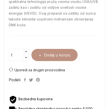
spektralna tehnologija pruža veoma visoku UVA/UVB
zaštitu kao i zaštitu od vidljive svetlosti visoke
energije (HEVIS). Ovaj preparat za zaštitu od sunca
takođe stimuliše sopstveni mehanizam obnavljanja
DNK kože.
Dodaj u korpu
Uporedi sa drugim proizvodima
Podeli
Bezbedna kupovina
Besplatna standardna isporuka preko 5.000