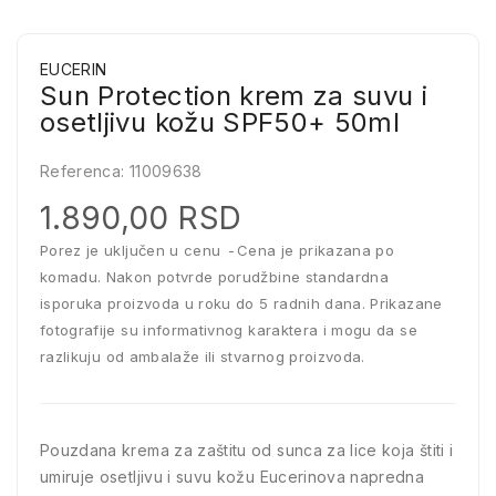
EUCERIN
Sun Protection krem za suvu i
osetljivu kožu SPF50+ 50ml
Referenca:
11009638
1.890,00 RSD
Porez je uključen u cenu
Cena je prikazana po
komadu. Nakon potvrde porudžbine standardna
isporuka proizvoda u roku do 5 radnih dana. Prikazane
fotografije su informativnog karaktera i mogu da se
razlikuju od ambalaže ili stvarnog proizvoda.
Pouzdana krema za zaštitu od sunca za lice koja štiti i
umiruje osetljivu i suvu kožu Eucerinova napredna