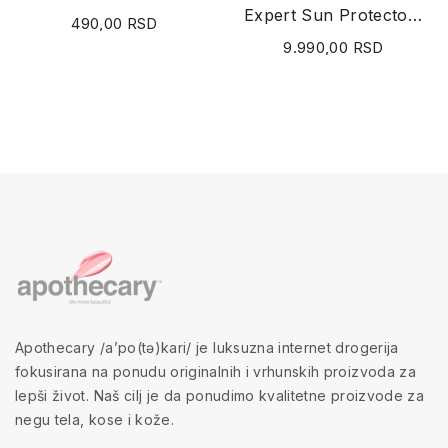
Expert Sun Protector Lotion SPF50+ UVA 300ml
490,00 RSD
9.990,00 RSD
Apothecary /a’po(tə)kari/ je luksuzna internet drogerija
fokusirana na ponudu originalnih i vrhunskih proizvoda za
lepši život. Naš cilj je da ponudimo kvalitetne proizvode za
negu tela, kose i kože.