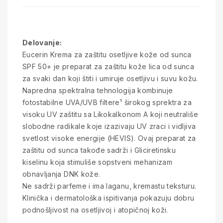
Delovanje:
Eucerin Krema za zaštitu osetljive kože od sunca
SPF 50+ je preparat za zaštitu kože lica od sunca
za svaki dan koji štiti i umiruje osetljivu i suvu kožu.
Napredna spektralna tehnologija kombinuje
fotostabilne UVA/UVB filtere¹ širokog sprektra za
visoku UV zaštitu sa Likokalkonom A koji neutrališe
slobodne radikale koje izazivaju UV zraci i vidljiva
svetlost visoke energije (HEVIS). Ovaj preparat za
zaštitu od sunca takođe sadrži i Gliciretinsku
kiselinu koja stimuliše sopstveni mehanizam
obnavljanja DNK kože.
Ne sadrži parfeme i ima laganu, kremastu teksturu.
Klinička i dermatološka ispitivanja pokazuju dobru
podnošljivost na osetljivoj i atopičnoj koži.