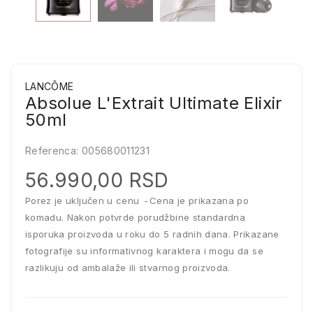
LANCÔME
Absolue L'Extrait Ultimate Elixir
50ml
Referenca:
005680011231
56.990,00 RSD
Porez je uključen u cenu
Cena je prikazana po
komadu. Nakon potvrde porudžbine standardna
isporuka proizvoda u roku do 5 radnih dana. Prikazane
fotografije su informativnog karaktera i mogu da se
razlikuju od ambalaže ili stvarnog proizvoda.