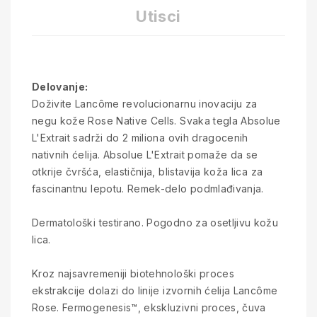
Utisci
Delovanje:
Doživite Lancôme revolucionarnu inovaciju za
negu kože Rose Native Cells. Svaka tegla Absolue
L'Extrait sadrži do 2 miliona ovih dragocenih
nativnih ćelija. Absolue L'Extrait pomaže da se
otkrije čvršća, elastičnija, blistavija koža lica za
fascinantnu lepotu. Remek-delo podmlađivanja.
Dermatološki testirano. Pogodno za osetljivu kožu
lica.
Kroz najsavremeniji biotehnološki proces
ekstrakcije dolazi do linije izvornih ćelija Lancôme
Rose. Fermogenesis™, ekskluzivni proces, čuva