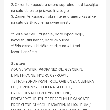
2. Okrenite kapsulu u smeru suprotnom od kazaljke
na satu da biste je izvadili iz tegle.
3. Zamenite kapsulu i okrenite je u smeru kazaljke
na satu da škljocne na svoje mesto.
**Bore na čelu, mrštenje, bore ispod očiju,
nazolabijalni nabor, bore oko usta.
***Na osnovu kliničke studije na 41. ženi.
Izvor: Lancôme.
Sastav:
AQUA / WATER, PROPANEDIOL, GLYCERIN,
DIMETHICONE. HYDROXYPROPYL
TETRAHYDROPYRANTRIOL. ORBIGNYA OLEIFERA
OIL / ORBIGNYA OLEIFERA SEED OIL,
HYDROGENATED POLYISOBUTENE,
PENTAERYTHRITYL TETRAETHYLHEXANOATE,
PROPYLENE GLYCOL, PARAFFINUM LIQUIDUM /