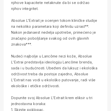
njihove kapacitete netaknute da bi se održao
njihov integritet.
Absolue L'Extrait je ocenjen tokom kliničke studije
na nekoliko parametara koji definišu uzrast**.
Nakon jedanaest nedelja upotrebe, primećeno je
značajno poboljšanje svakog od ovih glavnih
znakova***.
Nudeći najbolje u Lancôme nezi kože, Absolue
L'Extrai predstavlja ideologiju Lancôme brenda,
sada i u budućnosti. Ubeđeni da luksuz i ekološka
održivost treba da postoje zajedno, Absolue
L'Extrait nas vodi u ekološko putovanje, radi više
ekološke i etičke održivosti.
Dopunite svoj Absolue L'Extrait krem eliksir u tri
jednostavna koraka:
1. Skinite poklopac.