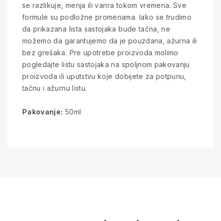
se razlikuje, menja ili varira tokom vremena. Sve
formule su podložne promenama. Iako se trudimo
da prikazana lista sastojaka bude tačna, ne
možemo da garantujemo da je pouzdana, ažurna ili
bez grešaka. Pre upotrebe proizvoda molimo
pogledajte listu sastojaka na spoljnom pakovanju
proizvoda ili uputstvu koje dobijete za potpunu,
tačnu i ažurnu listu.
Pakovanje:
50ml