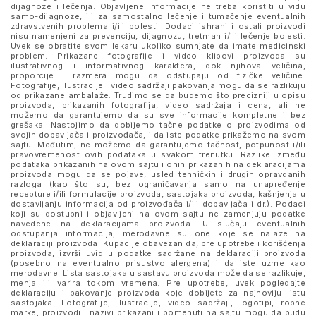
dijagnoze i lečenja. Objavljene informacije ne treba koristiti u vidu
samo-dijagnoze, ili za samostalno lečenje i tumačenje eventualnih
zdravstvenih problema i/ili bolesti. Dodaci ishrani i ostali proizvodi
nisu namenjeni za prevenciju, dijagnozu, tretman i/ili lečenje bolesti.
Uvek se obratite svom lekaru ukoliko sumnjate da imate medicinski
problem. Prikazane fotografije i video klipovi proizvoda su
ilustrativnog i informativnog karaktera, dok njihova veličina,
proporcije i razmera mogu da odstupaju od fizičke veličine.
Fotografije, ilustracije i video sadržaji pakovanja mogu da se razlikuju
od prikazane ambalaže. Trudimo se da budemo što precizniji u opisu
proizvoda, prikazanih fotografija, video sadržaja i cena, ali ne
možemo da garantujemo da su sve informacije kompletne i bez
grešaka. Nastojimo da dobijemo tačne podatke o proizvodima od
svojih dobavljača i proizvođača, i da iste podatke prikažemo na svom
sajtu. Međutim, ne možemo da garantujemo tačnost, potpunost i/ili
pravovremenost ovih podataka u svakom trenutku. Razlike između
podataka prikazanih na ovom sajtu i onih prikazanih na deklaracijama
proizvoda mogu da se pojave, usled tehničkih i drugih opravdanih
razloga (kao što su, bez ograničavanja samo na unapređenje
recepture i/ili formulacije proizvoda, sastojaka proizvoda, kašnjenja u
dostavljanju informacija od proizvođača i/ili dobavljača i dr.). Podaci
koji su dostupni i objavljeni na ovom sajtu ne zamenjuju podatke
navedene na deklaracijama proizvoda. U slučaju eventualnih
odstupanja informacija, merodavne su one koje se nalaze na
deklaraciji proizvoda. Kupac je obavezan da, pre upotrebe i korišćenja
proizvoda, izvrši uvid u podatke sadržane na deklaraciji proizvoda
(posebno na eventualno prisustvo alergena) i da iste uzme kao
merodavne. Lista sastojaka u sastavu proizvoda može da se razlikuje,
menja ili varira tokom vremena. Pre upotrebe, uvek pogledajte
deklaraciju i pakovanje proizvoda koje dobijete za najnoviju listu
sastojaka. Fotografije, ilustracije, video sadržaji, logotipi, robne
marke, proizvodi i nazivi prikazani i pomenuti na sajtu mogu da budu