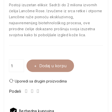
Postoji izuzetan eliksir. Sadrži do 2 miliona izvornih
ćelija Lancôme Rose. Izvučene iz srca retke i otporne
Lancôme ruže pomoću ekskluzivnog,
najsavremenijeg biotehnološkog procesa, ove
prirodne ćelije dokazano proširuju svoja izuzetna
svojstva kako bi poboljšale izgled kože lica.
Dodaj u korpu
Uporedi sa drugim proizvodima
Podeli
Bezbedna kupovina