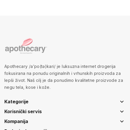
Apothecary /a’po(tə)kari/ je luksuzna internet drogerija
fokusirana na ponudu originalnih i vrhunskih proizvoda za
lepši život. Naš cilj je da ponudimo kvalitetne proizvode za
negu tela, kose i kože.
keyboard_arrow_down
Kategorije
keyboard_arrow_down
Korisnički servis
keyboard_arrow_down
Kompanija