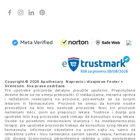
Copyright © 2026 Apothecary. Napravio i dizajnirao
Foster +
Svensson
. Sva prava zadržana.
Pre upotrebe proizvoda detaljno proučite uputstvo. Preporučene
dnevne doze se ne smeju prekoračiti. O indikacijama, merama opreza
i neželjenim reakcijama na proizvod, posavetujte se sa svojim
lekarom ili farmaceutom. Proizvod ne smeju da koriste osobe
preosetljive na bilo koji sastojak proizvoda. Nisu svi proizvodi
namenjeni deci, osim po preporuci lekara. Trudnice i dojilje pre
upotrebe bilo kog proizvoda uvek trebaju da konsultuju svog lekara.
Osobe sa posebnim medicinskim stanjima i na medikamentoznoj
terapiji, pre upotrebe proizvoda trebaju da konsultuju svog lekara i/ili
farmaceuta. Informacije objavljene na ovom sajtu su samo za
referentne svrhe i nisu namenjene zameni saveta lekara, farmaceuta
i/ili drugog licenciranog zdravstvenog radnika u vidu postavljanja