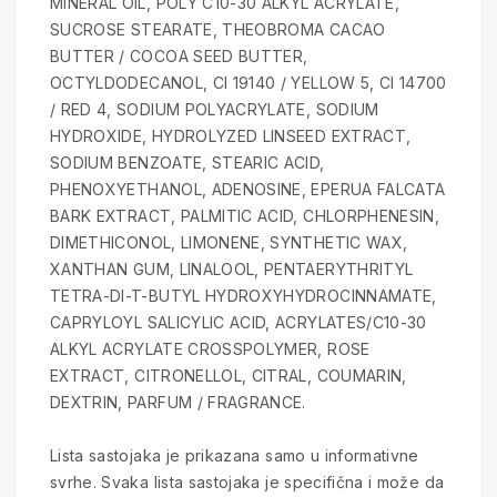
MINERAL OIL, POLY C10-30 ALKYL ACRYLATE,
SUCROSE STEARATE, THEOBROMA CACAO
BUTTER / COCOA SEED BUTTER,
OCTYLDODECANOL, CI 19140 / YELLOW 5, CI 14700
/ RED 4, SODIUM POLYACRYLATE, SODIUM
HYDROXIDE, HYDROLYZED LINSEED EXTRACT,
SODIUM BENZOATE, STEARIC ACID,
PHENOXYETHANOL, ADENOSINE, EPERUA FALCATA
BARK EXTRACT, PALMITIC ACID, CHLORPHENESIN,
DIMETHICONOL, LIMONENE, SYNTHETIC WAX,
XANTHAN GUM, LINALOOL, PENTAERYTHRITYL
TETRA-DI-T-BUTYL HYDROXYHYDROCINNAMATE,
CAPRYLOYL SALICYLIC ACID, ACRYLATES/C10-30
ALKYL ACRYLATE CROSSPOLYMER, ROSE
EXTRACT, CITRONELLOL, CITRAL, COUMARIN,
DEXTRIN, PARFUM / FRAGRANCE.
Lista sastojaka je prikazana samo u informativne
svrhe. Svaka lista sastojaka je specifična i može da