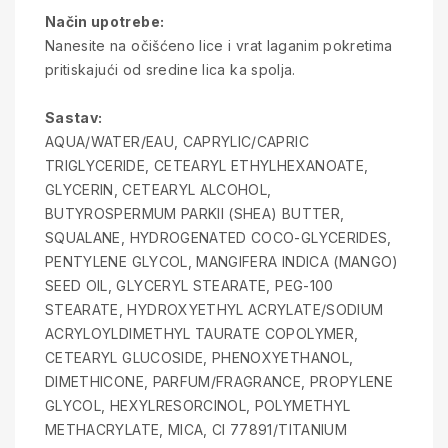
Način upotrebe:
Nanesite na očišćeno lice i vrat laganim pokretima
pritiskajući od sredine lica ka spolja.
Sastav:
AQUA/WATER/EAU, CAPRYLIC/CAPRIC
TRIGLYCERIDE, CETEARYL ETHYLHEXANOATE,
GLYCERIN, CETEARYL ALCOHOL,
BUTYROSPERMUM PARKII (SHEA) BUTTER,
SQUALANE, HYDROGENATED COCO-GLYCERIDES,
PENTYLENE GLYCOL, MANGIFERA INDICA (MANGO)
SEED OIL, GLYCERYL STEARATE, PEG-100
STEARATE, HYDROXYETHYL ACRYLATE/SODIUM
ACRYLOYLDIMETHYL TAURATE COPOLYMER,
CETEARYL GLUCOSIDE, PHENOXYETHANOL,
DIMETHICONE, PARFUM/FRAGRANCE, PROPYLENE
GLYCOL, HEXYLRESORCINOL, POLYMETHYL
METHACRYLATE, MICA, CI 77891/TITANIUM