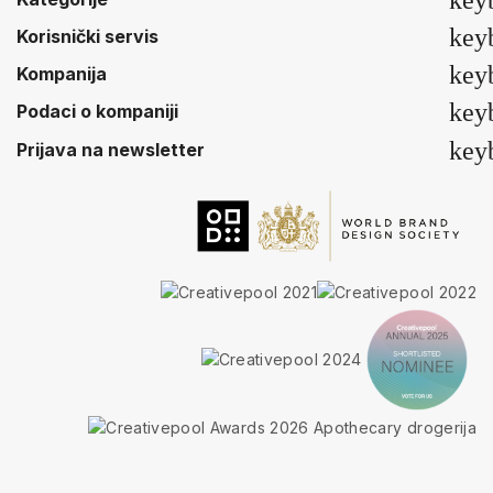
key
key
Korisnički servis
key
Kompanija
key
Podaci o kompaniji
key
Prijava na newsletter