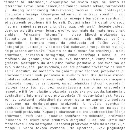
farmaceuta. Informacije objavljene na ovom sajtu su samo za
referentne svrhe i nisu namenjene zameni saveta lekara, farmaceuta
i/ili drugog licenciranog zdravstvenog radnika u vidu postavljanja
dijagnoze i lečenja. Objavljene informacije ne treba koristiti u vidu
samo-dijagnoze, ili za samostalno lečenje i tumačenje eventualnih
zdravstvenih problema i/ili bolesti. Dodaci ishrani i ostali proizvodi
nisu namenjeni za prevenciju, dijagnozu, tretman i/ili lečenje bolesti.
Uvek se obratite svom lekaru ukoliko sumnjate da imate medicinski
problem. Prikazane fotografije i video klipovi proizvoda su
ilustrativnog i informativnog karaktera, dok njihova veličina,
proporcije i razmera mogu da odstupaju od fizičke veličine.
Fotografije, ilustracije i video sadržaji pakovanja mogu da se razlikuju
od prikazane ambalaže. Trudimo se da budemo što precizniji u opisu
proizvoda, prikazanih fotografija, video sadržaja i cena, ali ne
možemo da garantujemo da su sve informacije kompletne i bez
grešaka. Nastojimo da dobijemo tačne podatke o proizvodima od
svojih dobavljača i proizvođača, i da iste podatke prikažemo na svom
sajtu. Međutim, ne možemo da garantujemo tačnost, potpunost i/ili
pravovremenost ovih podataka u svakom trenutku. Razlike između
podataka prikazanih na ovom sajtu i onih prikazanih na deklaracijama
proizvoda mogu da se pojave, usled tehničkih i drugih opravdanih
razloga (kao što su, bez ograničavanja samo na unapređenje
recepture i/ili formulacije proizvoda, sastojaka proizvoda, kašnjenja u
dostavljanju informacija od proizvođača i/ili dobavljača i dr.). Podaci
koji su dostupni i objavljeni na ovom sajtu ne zamenjuju podatke
navedene na deklaracijama proizvoda. U slučaju eventualnih
odstupanja informacija, merodavne su one koje se nalaze na
deklaraciji proizvoda. Kupac je obavezan da, pre upotrebe i korišćenja
proizvoda, izvrši uvid u podatke sadržane na deklaraciji proizvoda
(posebno na eventualno prisustvo alergena) i da iste uzme kao
merodavne. Lista sastojaka u sastavu proizvoda može da se razlikuje,
menja ili varira tokom vremena. Pre upotrebe, uvek pogledajte