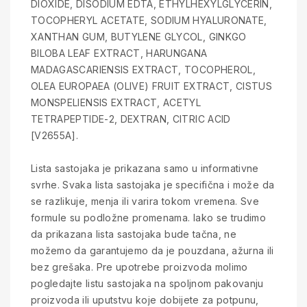
DIOXIDE, DISODIUM EDTA, ETHYLHEXYLGLYCERIN,
TOCOPHERYL ACETATE, SODIUM HYALURONATE,
XANTHAN GUM, BUTYLENE GLYCOL, GINKGO
BILOBA LEAF EXTRACT, HARUNGANA
MADAGASCARIENSIS EXTRACT, TOCOPHEROL,
OLEA EUROPAEA (OLIVE) FRUIT EXTRACT, CISTUS
MONSPELIENSIS EXTRACT, ACETYL
TETRAPEPTIDE-2, DEXTRAN, CITRIC ACID
[V2655A].
Lista sastojaka je prikazana samo u informativne
svrhe. Svaka lista sastojaka je specifična i može da
se razlikuje, menja ili varira tokom vremena. Sve
formule su podložne promenama. Iako se trudimo
da prikazana lista sastojaka bude tačna, ne
možemo da garantujemo da je pouzdana, ažurna ili
bez grešaka. Pre upotrebe proizvoda molimo
pogledajte listu sastojaka na spoljnom pakovanju
proizvoda ili uputstvu koje dobijete za potpunu,