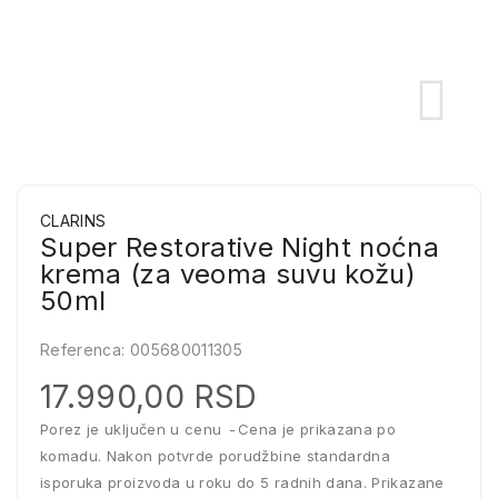
CLARINS
Super Restorative Night noćna
krema (za veoma suvu kožu)
50ml
Referenca:
005680011305
17.990,00 RSD
Porez je uključen u cenu
Cena je prikazana po
komadu. Nakon potvrde porudžbine standardna
isporuka proizvoda u roku do 5 radnih dana. Prikazane