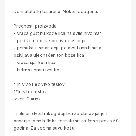
Dermatološki testirano. Nekomedogena.
Prednosti proizvoda:
- vraća gustinu kože lica na svim nivoima*
- podiže i bori se protiv opuštanja
- pomaže u smanjenju pojave tamnih mrlja,
oživljava ujednačen ton kože lica
- vraća sjaj koži lica
- hidrira i hrani iznutra
* In vivo i ex vivo testovi.
**In vitro testovi.
Izvor: Clarins.
Tretman dvostrukog dejstva za obnavljanje i
brisanje tamnih fleka formulisan za žene preko 50
godina. Za veoma suvu kožu.