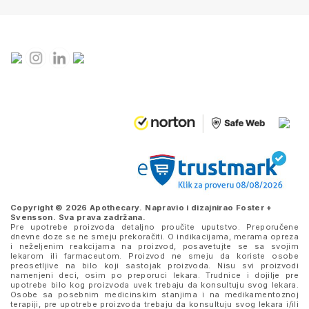
Copyright © 2026 Apothecary. Napravio i dizajnirao
Foster +
Svensson
. Sva prava zadržana.
Pre upotrebe proizvoda detaljno proučite uputstvo. Preporučene
dnevne doze se ne smeju prekoračiti. O indikacijama, merama opreza
i neželjenim reakcijama na proizvod, posavetujte se sa svojim
lekarom ili farmaceutom. Proizvod ne smeju da koriste osobe
preosetljive na bilo koji sastojak proizvoda. Nisu svi proizvodi
namenjeni deci, osim po preporuci lekara. Trudnice i dojilje pre
upotrebe bilo kog proizvoda uvek trebaju da konsultuju svog lekara.
Osobe sa posebnim medicinskim stanjima i na medikamentoznoj
terapiji, pre upotrebe proizvoda trebaju da konsultuju svog lekara i/ili