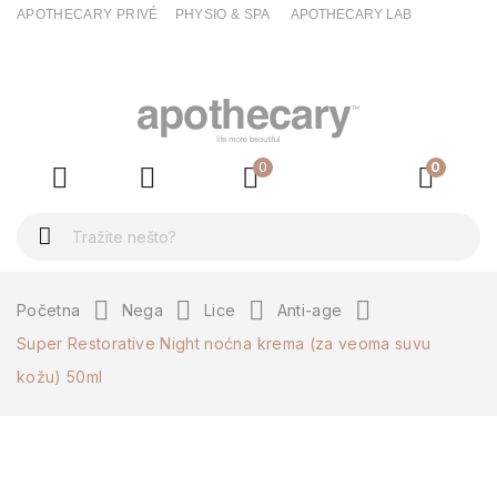
APOTHECARY PRIVÉ
PHYSIO & SPA
APOTHECARY LAB
ck
0
0
Početna
Nega
Lice
Anti-age
Super Restorative Night noćna krema (za veoma suvu
kožu) 50ml