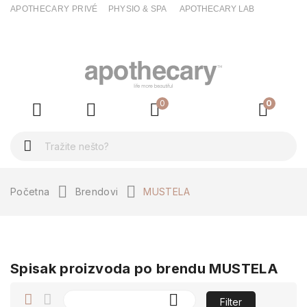
APOTHECARY PRIVÉ
PHYSIO & SPA
APOTHECARY LAB
ck
0
0
Početna
Brendovi
MUSTELA
Spisak proizvoda po brendu MUSTELA

Filter