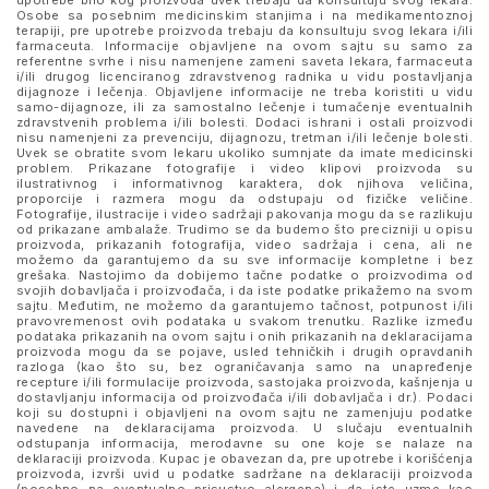
upotrebe bilo kog proizvoda uvek trebaju da konsultuju svog lekara.
Osobe sa posebnim medicinskim stanjima i na medikamentoznoj
terapiji, pre upotrebe proizvoda trebaju da konsultuju svog lekara i/ili
farmaceuta. Informacije objavljene na ovom sajtu su samo za
referentne svrhe i nisu namenjene zameni saveta lekara, farmaceuta
i/ili drugog licenciranog zdravstvenog radnika u vidu postavljanja
dijagnoze i lečenja. Objavljene informacije ne treba koristiti u vidu
samo-dijagnoze, ili za samostalno lečenje i tumačenje eventualnih
zdravstvenih problema i/ili bolesti. Dodaci ishrani i ostali proizvodi
nisu namenjeni za prevenciju, dijagnozu, tretman i/ili lečenje bolesti.
Uvek se obratite svom lekaru ukoliko sumnjate da imate medicinski
problem. Prikazane fotografije i video klipovi proizvoda su
ilustrativnog i informativnog karaktera, dok njihova veličina,
proporcije i razmera mogu da odstupaju od fizičke veličine.
Fotografije, ilustracije i video sadržaji pakovanja mogu da se razlikuju
od prikazane ambalaže. Trudimo se da budemo što precizniji u opisu
proizvoda, prikazanih fotografija, video sadržaja i cena, ali ne
možemo da garantujemo da su sve informacije kompletne i bez
grešaka. Nastojimo da dobijemo tačne podatke o proizvodima od
svojih dobavljača i proizvođača, i da iste podatke prikažemo na svom
sajtu. Međutim, ne možemo da garantujemo tačnost, potpunost i/ili
pravovremenost ovih podataka u svakom trenutku. Razlike između
podataka prikazanih na ovom sajtu i onih prikazanih na deklaracijama
proizvoda mogu da se pojave, usled tehničkih i drugih opravdanih
razloga (kao što su, bez ograničavanja samo na unapređenje
recepture i/ili formulacije proizvoda, sastojaka proizvoda, kašnjenja u
dostavljanju informacija od proizvođača i/ili dobavljača i dr.). Podaci
koji su dostupni i objavljeni na ovom sajtu ne zamenjuju podatke
navedene na deklaracijama proizvoda. U slučaju eventualnih
odstupanja informacija, merodavne su one koje se nalaze na
deklaraciji proizvoda. Kupac je obavezan da, pre upotrebe i korišćenja
proizvoda, izvrši uvid u podatke sadržane na deklaraciji proizvoda