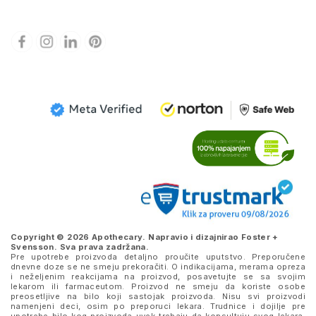
Copyright © 2026 Apothecary. Napravio i dizajnirao
Foster +
Svensson
. Sva prava zadržana.
Pre upotrebe proizvoda detaljno proučite uputstvo. Preporučene
dnevne doze se ne smeju prekoračiti. O indikacijama, merama opreza
i neželjenim reakcijama na proizvod, posavetujte se sa svojim
lekarom ili farmaceutom. Proizvod ne smeju da koriste osobe
preosetljive na bilo koji sastojak proizvoda. Nisu svi proizvodi
namenjeni deci, osim po preporuci lekara. Trudnice i dojilje pre