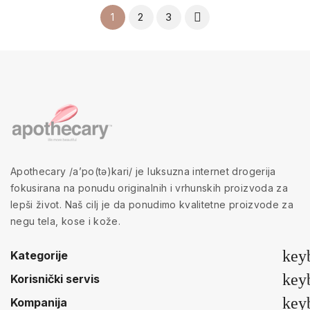
2
3

1
Apothecary /a’po(tə)kari/ je luksuzna internet drogerija
fokusirana na ponudu originalnih i vrhunskih proizvoda za
lepši život. Naš cilj je da ponudimo kvalitetne proizvode za
negu tela, kose i kože.
key
Kategorije
key
Korisnički servis
key
Kompanija