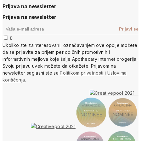
Prijava na newsletter
Prijava na newsletter

Ukoliko ste zainteresovani, ozna
čavanjem ove opcije
možete
da se prijavite za prijem periodi
čnih promotivnih i
informativnih mejlova koje šalje Apothecary internet drogerija.
Svoju prijavu uvek možete da otkažete.
Prijavom na
newsletter saglasni ste sa
Politikom privatnosti
i
Uslovima
korišćenja
.