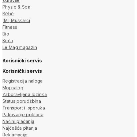
Zdravlje
Physio & Spa
Bébé
[M] Muškarci
Fitness
Bio
Kuća
Le Mag magazin
Korisnički servis
Korisnički servis
Registracija naloga
Moj nalog
Zaboravljena lozinka
Status porudžbina
Transport i isporuka
Pakovanje poklona
Načini plaćanja
Najčešća pitanja
Reklamacije