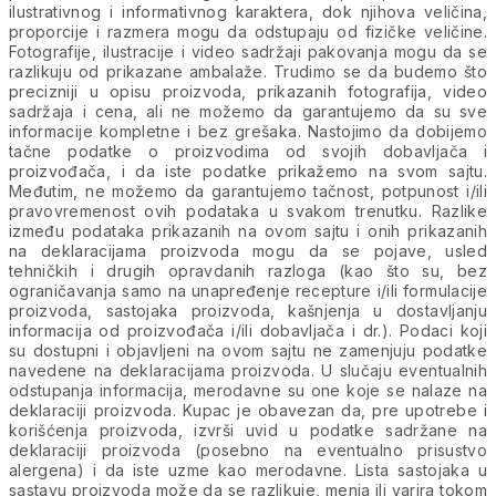
ilustrativnog i informativnog karaktera, dok njihova veličina,
proporcije i razmera mogu da odstupaju od fizičke veličine.
Fotografije, ilustracije i video sadržaji pakovanja mogu da se
razlikuju od prikazane ambalaže. Trudimo se da budemo što
precizniji u opisu proizvoda, prikazanih fotografija, video
sadržaja i cena, ali ne možemo da garantujemo da su sve
informacije kompletne i bez grešaka. Nastojimo da dobijemo
tačne podatke o proizvodima od svojih dobavljača i
proizvođača, i da iste podatke prikažemo na svom sajtu.
Međutim, ne možemo da garantujemo tačnost, potpunost i/ili
pravovremenost ovih podataka u svakom trenutku. Razlike
između podataka prikazanih na ovom sajtu i onih prikazanih
na deklaracijama proizvoda mogu da se pojave, usled
tehničkih i drugih opravdanih razloga (kao što su, bez
ograničavanja samo na unapređenje recepture i/ili formulacije
proizvoda, sastojaka proizvoda, kašnjenja u dostavljanju
informacija od proizvođača i/ili dobavljača i dr.). Podaci koji
su dostupni i objavljeni na ovom sajtu ne zamenjuju podatke
navedene na deklaracijama proizvoda. U slučaju eventualnih
odstupanja informacija, merodavne su one koje se nalaze na
deklaraciji proizvoda. Kupac je obavezan da, pre upotrebe i
korišćenja proizvoda, izvrši uvid u podatke sadržane na
deklaraciji proizvoda (posebno na eventualno prisustvo
alergena) i da iste uzme kao merodavne. Lista sastojaka u
sastavu proizvoda može da se razlikuje, menja ili varira tokom