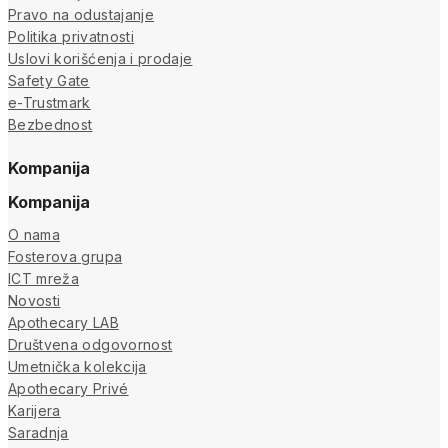
Pravo na odustajanje
Politika privatnosti
Uslovi korišćenja i prodaje
Safety Gate
e-Trustmark
Bezbednost
Kompanija
Kompanija
O nama
Fosterova grupa
ICT mreža
Novosti
Apothecary LAB
Društvena odgovornost
Umetnička kolekcija
Apothecary Privé
Karijera
Saradnja