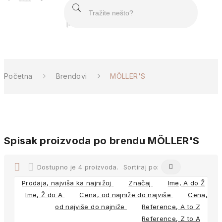
MEN
[M]
O nama
Početna
Brendovi
MÖLLER'S
Spisak proizvoda po brendu MÖLLER'S
Dostupno je 4 proizvoda.
Sortiraj po:

Prodaja, najviša ka najnižoj
Značaj
Ime, A do Ž
Ime, Ž do A
Cena, od najniže do najviše
Cena,
od najviše do najniže
Reference, A to Z
Reference, Z to A