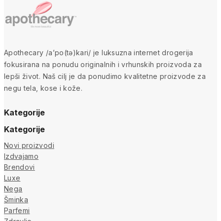
Apothecary /a’po(tə)kari/ je luksuzna internet drogerija
fokusirana na ponudu originalnih i vrhunskih proizvoda za
lepši život. Naš cilj je da ponudimo kvalitetne proizvode za
negu tela, kose i kože.
Kategorije
Kategorije
Novi proizvodi
Izdvajamo
Brendovi
Luxe
Nega
Šminka
Parfemi