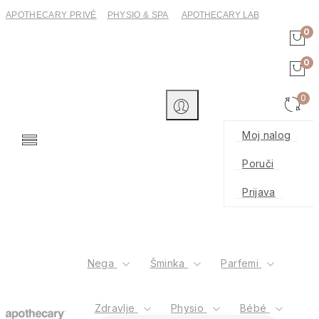
APOTHECARY PRIVÉ
PHYSIO & SPA
APOTHECARY LAB
0
0
0
Moj nalog
Poruči
Prijava
Nega
Šminka
Parfemi
Zdravlje
Physio
Bébé