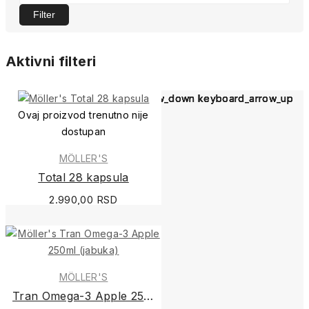
Filter
Aktivni filteri
keyboard_arrow_down
keyboard_arrow_down
keyboard_arrow_down
keyboard_arrow_down
keyboard_arrow_down
keyboard_arrow_up
keyboard_arrow_up
keyboard_arrow_up
keyboard_arrow_up
keyboard_arrow_up
Ovaj proizvod trenutno nije
dostupan
MÖLLER'S
Total 28 kapsula
2.990,00 RSD
MÖLLER'S
Tran Omega-3 Apple 250ml (jabuka)