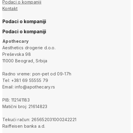
Podaci o kompaniji
Kontakt
Podaci o kompaniji
Podaci o kompaniji
Apothecary
Aesthetics drogerie d.o.o.
Preševska 98
11000 Beograd, Srbija
Radno vreme: pon-pet od 09-17h
Tel: +381 69 55555 79
Email: info@apothecary.rs
PIB: 112141183
Matični broj: 21614823
Tekući račun: 265652031000242221
Raiffeisen banka a.d.