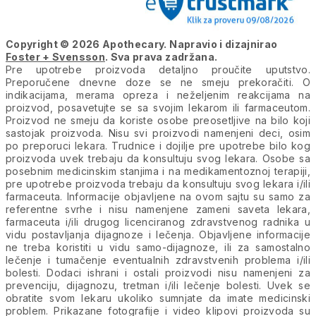
Copyright © 2026 Apothecary. Napravio i dizajnirao
Foster + Svensson
. Sva prava zadržana.
Pre upotrebe proizvoda detaljno proučite uputstvo.
Preporučene dnevne doze se ne smeju prekoračiti. O
indikacijama, merama opreza i neželjenim reakcijama na
proizvod, posavetujte se sa svojim lekarom ili farmaceutom.
Proizvod ne smeju da koriste osobe preosetljive na bilo koji
sastojak proizvoda. Nisu svi proizvodi namenjeni deci, osim
po preporuci lekara. Trudnice i dojilje pre upotrebe bilo kog
proizvoda uvek trebaju da konsultuju svog lekara. Osobe sa
posebnim medicinskim stanjima i na medikamentoznoj terapiji,
pre upotrebe proizvoda trebaju da konsultuju svog lekara i/ili
farmaceuta. Informacije objavljene na ovom sajtu su samo za
referentne svrhe i nisu namenjene zameni saveta lekara,
farmaceuta i/ili drugog licenciranog zdravstvenog radnika u
vidu postavljanja dijagnoze i lečenja. Objavljene informacije
ne treba koristiti u vidu samo-dijagnoze, ili za samostalno
lečenje i tumačenje eventualnih zdravstvenih problema i/ili
bolesti. Dodaci ishrani i ostali proizvodi nisu namenjeni za
prevenciju, dijagnozu, tretman i/ili lečenje bolesti. Uvek se
obratite svom lekaru ukoliko sumnjate da imate medicinski
problem. Prikazane fotografije i video klipovi proizvoda su