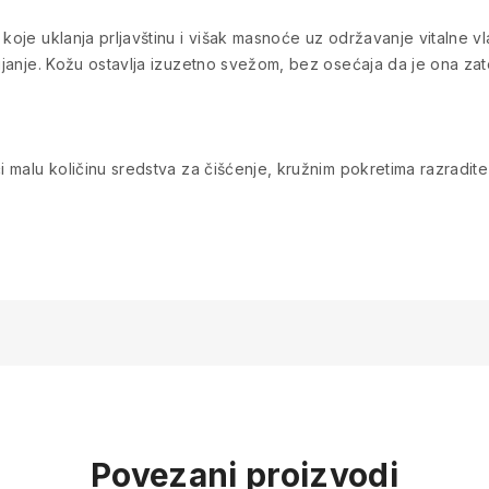
 koje uklanja prljavštinu i višak masnoće uz održavanje vitalne vl
rijanje. Kožu ostavlja izuzetno svežom, bez osećaja da je ona zat
i malu količinu sredstva za čišćenje, kružnim pokretima razradite 
Povezani proizvodi