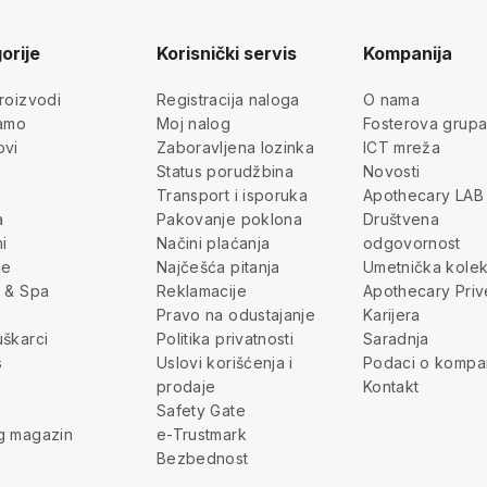
orije
Korisnički servis
Kompanija
roizvodi
Registracija naloga
O nama
jamo
Moj nalog
Fosterova grup
ovi
Zaboravljena lozinka
ICT mreža
Status porudžbina
Novosti
Transport i isporuka
Apothecary LAB
a
Pakovanje poklona
Društvena
i
Načini plaćanja
odgovornost
je
Najčešća pitanja
Umetnička kolek
 & Spa
Reklamacije
Apothecary Priv
Pravo na odustajanje
Karijera
škarci
Politika privatnosti
Saradnja
s
Uslovi korišćenja i
Podaci o kompan
prodaje
Kontakt
Safety Gate
g magazin
e-Trustmark
Bezbednost