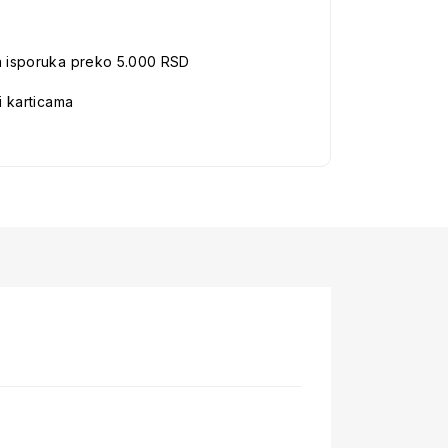
a isporuka preko 5.000 RSD
i karticama