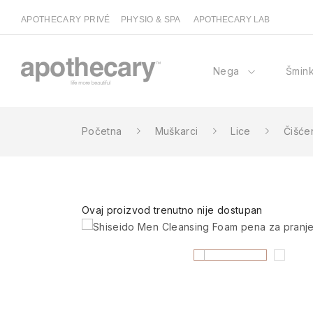
APOTHECARY PRIVÉ
PHYSIO & SPA
APOTHECARY LAB
Nega
Šmin
Početna
Muškarci
Lice
Čišćen
Ovaj proizvod trenutno nije dostupan