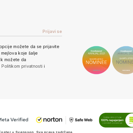
opcije
možete da se prijavite
h mejlova koje šalje
vek možete da
a
Politikom privatnosti
i
Foster + Svensson
. Sva prava zadržana.