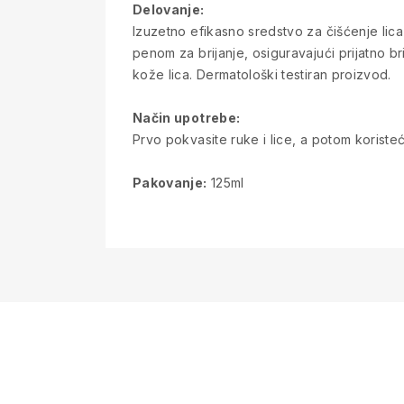
Delovanje:
Izuzetno efikasno sredstvo za čišćenje lica
penom za brijanje, osiguravajući prijatno b
kože lica. Dermatološki testiran proizvod.
Način upotrebe:
Prvo pokvasite ruke i lice, a potom koristeć
Pakovanje:
125ml