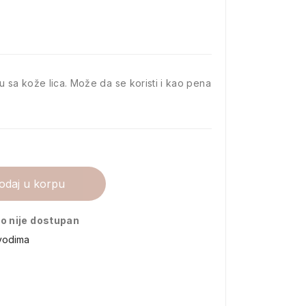
u sa kože lica. Može da se koristi i kao pena
odaj u korpu
o nije dostupan
vodima