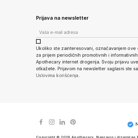
Prijava na newsletter
Ukoliko ste zainteresovani, ozna
čavanjem ove 
za prijem periodi
čnih promotivnih i informativni
Apothecary internet drogerija. Svoju prijavu u
otkažete.
Prijavom na newsletter saglasni ste s
Uslovima korišćenja
.
Copyright © 2026 Apothecary. Napravio i dizajnirao