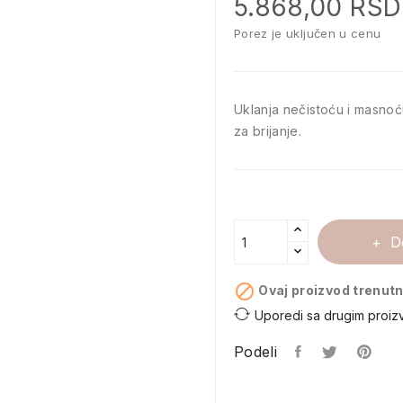
5.868,00 RSD
Porez je uključen u cenu
Uklanja nečistoću i masnoć
za brijanje.
D

Ovaj proizvod trenutn
Uporedi sa drugim proiz
Podeli