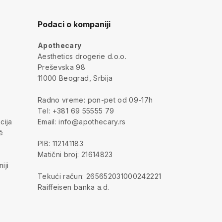
Podaci o kompaniji
Apothecary
a
Aesthetics drogerie d.o.o.
Preševska 98
11000 Beograd, Srbija
Radno vreme: pon-pet od 09-17h
Tel: +381 69 55555 79
cija
Email: info@apothecary.rs
é
PIB: 112141183
Matični broj: 21614823
iji
Tekući račun: 265652031000242221
Raiffeisen banka a.d.