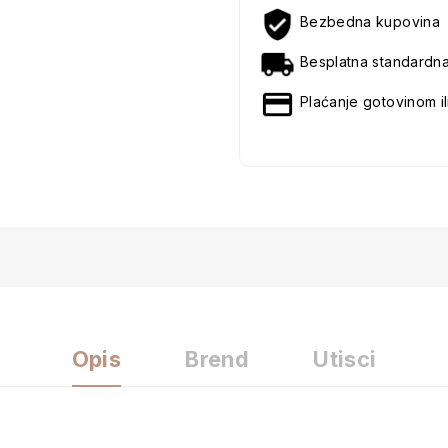
Bezbedna kupovina
Besplatna standardn
Plaćanje gotovinom il
Opis
Brend
Utisci