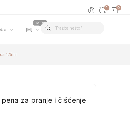
0
0
MEN
ébé
[M]
O nama
ica 125ml
pena za pranje i čišćenje