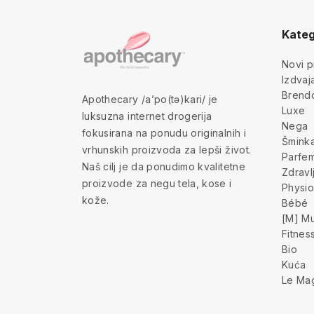
Kateg
Novi p
Izdva
Brend
Apothecary /a’po(tə)kari/ je
Luxe
luksuzna internet drogerija
Nega
fokusirana na ponudu originalnih i
Šmink
vrhunskih proizvoda za lepši život.
Parfem
Naš cilj je da ponudimo kvalitetne
Zdravl
proizvode za negu tela, kose i
Physio
kože.
Bébé
[M] Mu
Fitnes
Bio
Kuća
Le Ma