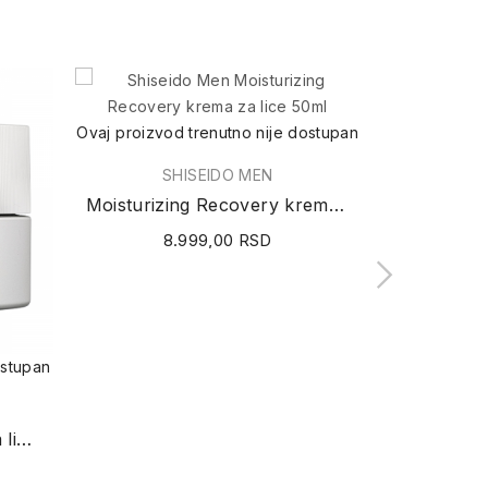
Ovaj proizvod trenutno nije dostupan
S
SHISEIDO MEN
Hydrat
Moisturizing Recovery krema za lice 50ml
7
8.999,00 RSD
ostupan
Total Revitalizer krema za lice 50ml