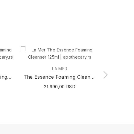
LA MER
La Mousse OFF/ON Foaming Face Cleanser 150ml
The Essence Foaming Cleanser 125ml
21.990,00 RSD
2