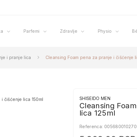
ka
Parfemi
Zdravlje
Physio
B
je i pranje lica
Cleansing Foam pena za pranje i čišćenje l
SHISEIDO MEN
Cleansing Foam 
lica 125ml
Referenca:
005680010270