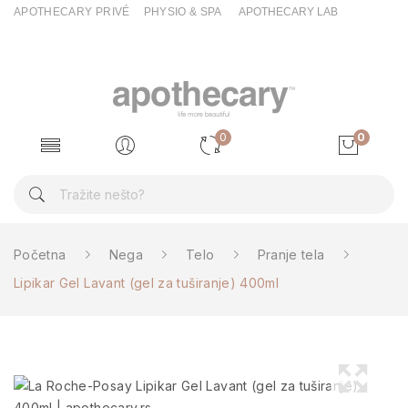
APOTHECARY PRIVÉ
PHYSIO & SPA
APOTHECARY LAB
0
0
Početna
Nega
Telo
Pranje tela
Lipikar Gel Lavant (gel za tuširanje) 400ml