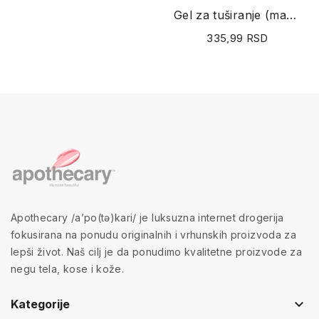
Gel za tuširanje (maslac argana i ruže) 250ml
335,99 RSD
Apothecary /a’po(tə)kari/ je luksuzna internet drogerija
fokusirana na ponudu originalnih i vrhunskih proizvoda za
lepši život. Naš cilj je da ponudimo kvalitetne proizvode za
negu tela, kose i kože.
keyboard_arrow_down
Kategorije