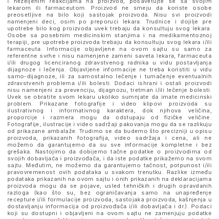
i neželjenim reakcijama na proizvod, posavetujte se sa svojim
lekarom ili farmaceutom. Proizvod ne smeju da koriste osobe
preosetljive na bilo koji sastojak proizvoda. Nisu svi proizvodi
namenjeni deci, osim po preporuci lekara. Trudnice i dojilje pre
upotrebe bilo kog proizvoda uvek trebaju da konsultuju svog lekara.
Osobe sa posebnim medicinskim stanjima i na medikamentoznoj
terapiji, pre upotrebe proizvoda trebaju da konsultuju svog lekara i/ili
farmaceuta. Informacije objavljene na ovom sajtu su samo za
referentne svrhe i nisu namenjene zameni saveta lekara, farmaceuta
i/ili drugog licenciranog zdravstvenog radnika u vidu postavljanja
dijagnoze i lečenja. Objavljene informacije ne treba koristiti u vidu
samo-dijagnoze, ili za samostalno lečenje i tumačenje eventualnih
zdravstvenih problema i/ili bolesti. Dodaci ishrani i ostali proizvodi
nisu namenjeni za prevenciju, dijagnozu, tretman i/ili lečenje bolesti.
Uvek se obratite svom lekaru ukoliko sumnjate da imate medicinski
problem. Prikazane fotografije i video klipovi proizvoda su
ilustrativnog i informativnog karaktera, dok njihova veličina,
proporcije i razmera mogu da odstupaju od fizičke veličine.
Fotografije, ilustracije i video sadržaji pakovanja mogu da se razlikuju
od prikazane ambalaže. Trudimo se da budemo što precizniji u opisu
proizvoda, prikazanih fotografija, video sadržaja i cena, ali ne
možemo da garantujemo da su sve informacije kompletne i bez
grešaka. Nastojimo da dobijemo tačne podatke o proizvodima od
svojih dobavljača i proizvođača, i da iste podatke prikažemo na svom
sajtu. Međutim, ne možemo da garantujemo tačnost, potpunost i/ili
pravovremenost ovih podataka u svakom trenutku. Razlike između
podataka prikazanih na ovom sajtu i onih prikazanih na deklaracijama
proizvoda mogu da se pojave, usled tehničkih i drugih opravdanih
razloga (kao što su, bez ograničavanja samo na unapređenje
recepture i/ili formulacije proizvoda, sastojaka proizvoda, kašnjenja u
dostavljanju informacija od proizvođača i/ili dobavljača i dr.). Podaci
koji su dostupni i objavljeni na ovom sajtu ne zamenjuju podatke