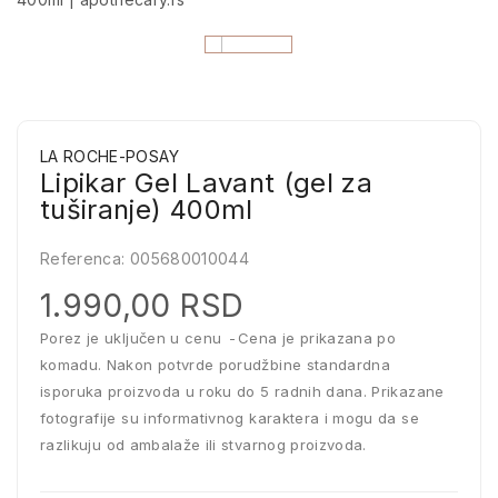
LA ROCHE-POSAY
Lipikar Gel Lavant (gel za
tuširanje) 400ml
Referenca:
005680010044
1.990,00 RSD
Porez je uključen u cenu
Cena je prikazana po
komadu. Nakon potvrde porudžbine standardna
isporuka proizvoda u roku do 5 radnih dana. Prikazane
fotografije su informativnog karaktera i mogu da se
razlikuju od ambalaže ili stvarnog proizvoda.