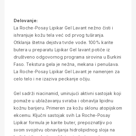
Delovanje:
La Roche-Posay Lipikar Gel Lavant nežno čisti i
ishranjuje kožu tela već od prvog tuširanja.
Otklanja štetna dejstva tvrde vode. 100% karite
butera u preparatu Lipikar Gel lavant potiče iz
društveno odgovornog programa sirovina u Burkini
Faso. Tekstura gela je nežna, mekana i penušava.
La Roche-Posay Lipikar Gel Lavant je namenjen za
celo telo i ne izaziva peckanje očiju.
Gel sadrži niacinamid, umirujući aktivni sastojak koji
pomaže u ublažavanju svraba i obnavlja lipidnu
kožnu barijeru. Primeren za kožu sklonu atopijskom
ekcemu. Ključni sastojak svih La Roche-Posay
Lipikar formula je karite buter, prepoznatljiv po
svom svojstvu obnavljanja hidrolipidnog sloja na