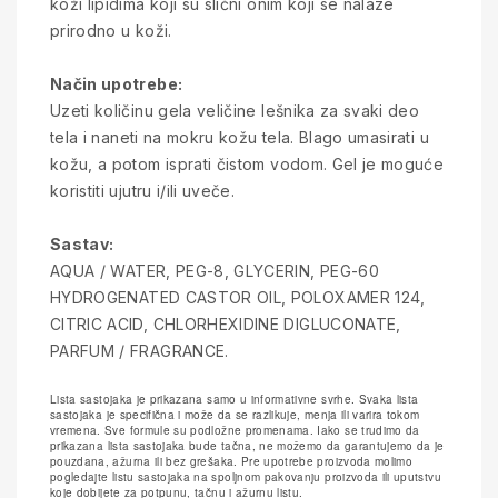
koži lipidima koji su slični onim koji se nalaze
prirodno u koži.
Način upotrebe:
Uzeti količinu gela veličine lešnika za svaki deo
tela i naneti na mokru kožu tela. Blago umasirati u
kožu, a potom isprati čistom vodom. Gel je moguće
koristiti ujutru i/ili uveče.
Sastav:
AQUA / WATER, PEG-8, GLYCERIN, PEG-60
HYDROGENATED CASTOR OIL, POLOXAMER 124,
CITRIC ACID, CHLORHEXIDINE DIGLUCONATE,
PARFUM / FRAGRANCE.
Lista sastojaka je prikazana samo u informativne svrhe. Svaka lista
sastojaka je specifična i može da se razlikuje, menja ili varira tokom
vremena. Sve formule su podložne promenama. Iako se trudimo da
prikazana lista sastojaka bude tačna, ne možemo da garantujemo da je
pouzdana, ažurna ili bez grešaka. Pre upotrebe proizvoda molimo
pogledajte listu sastojaka na spoljnom pakovanju proizvoda ili uputstvu
koje dobijete za potpunu, tačnu i ažurnu listu.