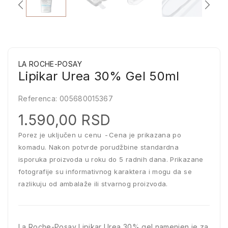
LA ROCHE-POSAY
Lipikar Urea 30% Gel 50ml
Referenca:
005680015367
1.590,00 RSD
Porez je uključen u cenu
Cena je prikazana po
komadu. Nakon potvrde porudžbine standardna
isporuka proizvoda u roku do 5 radnih dana. Prikazane
fotografije su informativnog karaktera i mogu da se
razlikuju od ambalaže ili stvarnog proizvoda.
La Roche-Posay Lipikar Urea 30% gel namenjen je za