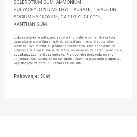
SCLEROTIUM GUM, AMMONIUM
POLYACRYLOYLDIMETHYL TAURATE, TRIACETIN,
SODIUM HYDROXIDE, CAPRYLYL GLYCOL,
XANTHAN GUM.
Lista sastojaka je prikazana samo u informativne svrhe. Svaka lista
sastojaka je specifična i može da se razlikuje, menja ili varira tokom
vremena. Sve formule su podložne promenama. Iako se trudimo da
prikazana lista sastojaka bude tačna, ne možemo da garantujemo da je
pouzdana, ažurna ili bez grešaka. Pre upotrebe proizvoda molimo
pogledajte listu sastojaka na spoljnom pakovanju proizvoda ili uputstvu
koje dobijete za potpunu, tačnu i ažurnu listu.
Pakovanje:
50ml