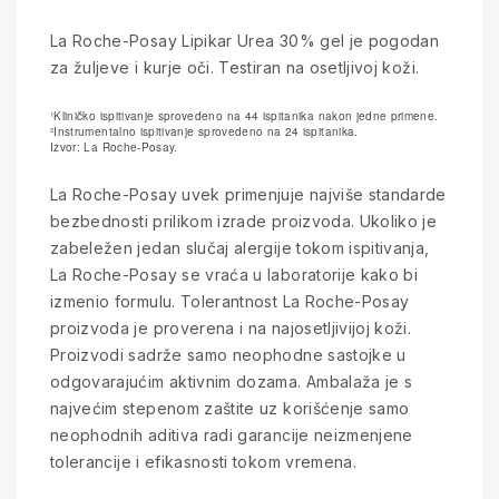
La Roche-Posay Lipikar Urea 30% gel je pogodan
za žuljeve i kurje oči. Testiran na osetljivoj koži.
¹Kliničko ispitivanje sprovedeno na 44 ispitanika nakon jedne primene.
²Instrumentalno ispitivanje sprovedeno na 24 ispitanika.
Izvor: La Roche-Posay.
La Roche-Posay uvek primenjuje najviše standarde
bezbednosti prilikom izrade proizvoda. Ukoliko je
zabeležen jedan slučaj alergije tokom ispitivanja,
La Roche-Posay se vraća u laboratorije kako bi
izmenio formulu. Tolerantnost La Roche-Posay
proizvoda je proverena i na najosetljivijoj koži.
Proizvodi sadrže samo neophodne sastojke u
odgovarajućim aktivnim dozama. Ambalaža je s
najvećim stepenom zaštite uz korišćenje samo
neophodnih aditiva radi garancije neizmenjene
tolerancije i efikasnosti tokom vremena.