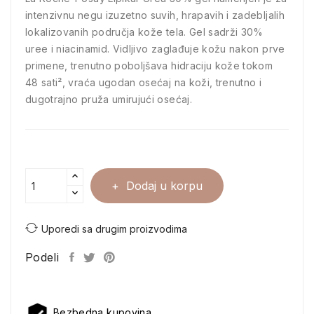
intenzivnu negu izuzetno suvih, hrapavih i zadebljalih
lokalizovanih područja kože tela. Gel sadrži 30%
uree i niacinamid. Vidljivo zaglađuje kožu nakon prve
primene, trenutno poboljšava hidraciju kože tokom
48 sati², vraća ugodan osećaj na koži, trenutno i
dugotrajno pruža umirujući osećaj.
Dodaj u korpu
Uporedi sa drugim proizvodima
Podeli
Bezbedna kupovina