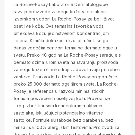
La Roche-Posay Laboratoire Dermatologique
razvija proizvode za negu kože s termalnom
izvorskom vodom La Roche-Posay za bolji život
osetljive kože. Ova termalna izvorska voda
omekšava kožu jedinstvenom koncentracijom
selena. Klinički dokazani rezultati učinili su ga
danas vodećim centrom termalne dermatologije u
svetu. Preko 40 godina La Roche-Posay sarađuje s
dermatolozima širom sveta na stvaranju proizvoda
za negu kože i šminke koji zadovoljavaju potrebe i
zahteve. Proizvode La Roche-Posay preporučuje
preko 25.000 dermatologa širom sveta. La Roche-
Posay je referenca u razvoju minimalističkih
formula posvećenih osetljivoj koži. Provodi se
strog izbor korisnih koncentriranih aktivnih
sastojaka, isključujući potencijalno iritantne
sastojke. Formule su takođe bez parabena, bez
mirisa i sa 100% alergijskim testovima. Proizvodi La
Roche-Posay dermatolozi su testirali na atopijske ili