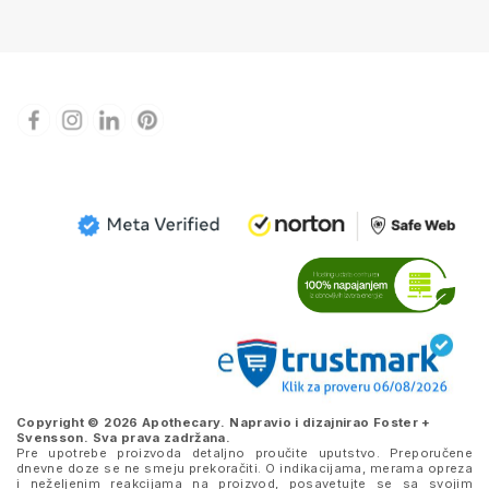
Copyright © 2026 Apothecary. Napravio i dizajnirao
Foster +
Svensson
. Sva prava zadržana.
Pre upotrebe proizvoda detaljno proučite uputstvo. Preporučene
dnevne doze se ne smeju prekoračiti. O indikacijama, merama opreza
i neželjenim reakcijama na proizvod, posavetujte se sa svojim