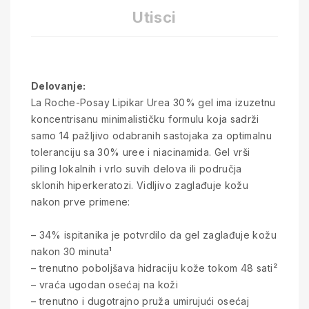
Utisci
Delovanje:
La Roche-Posay Lipikar Urea 30% gel ima izuzetnu
koncentrisanu minimalističku formulu koja sadrži
samo 14 pažljivo odabranih sastojaka za optimalnu
toleranciju sa 30% uree i niacinamida. Gel vrši
piling lokalnih i vrlo suvih delova ili područja
sklonih hiperkeratozi. Vidljivo zaglađuje kožu
nakon prve primene:
– 34% ispitanika je potvrdilo da gel zaglađuje kožu
nakon 30 minuta¹
– trenutno poboljšava hidraciju kože tokom 48 sati²
– vraća ugodan osećaj na koži
– trenutno i dugotrajno pruža umirujući osećaj