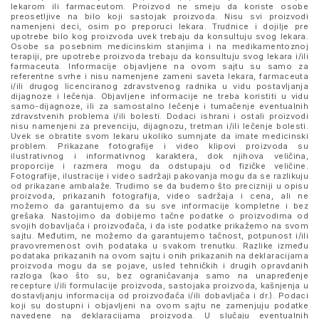
lekarom ili farmaceutom. Proizvod ne smeju da koriste osobe
preosetljive na bilo koji sastojak proizvoda. Nisu svi proizvodi
namenjeni deci, osim po preporuci lekara. Trudnice i dojilje pre
upotrebe bilo kog proizvoda uvek trebaju da konsultuju svog lekara.
Osobe sa posebnim medicinskim stanjima i na medikamentoznoj
terapiji, pre upotrebe proizvoda trebaju da konsultuju svog lekara i/ili
farmaceuta. Informacije objavljene na ovom sajtu su samo za
referentne svrhe i nisu namenjene zameni saveta lekara, farmaceuta
i/ili drugog licenciranog zdravstvenog radnika u vidu postavljanja
dijagnoze i lečenja. Objavljene informacije ne treba koristiti u vidu
samo-dijagnoze, ili za samostalno lečenje i tumačenje eventualnih
zdravstvenih problema i/ili bolesti. Dodaci ishrani i ostali proizvodi
nisu namenjeni za prevenciju, dijagnozu, tretman i/ili lečenje bolesti.
Uvek se obratite svom lekaru ukoliko sumnjate da imate medicinski
problem. Prikazane fotografije i video klipovi proizvoda su
ilustrativnog i informativnog karaktera, dok njihova veličina,
proporcije i razmera mogu da odstupaju od fizičke veličine.
Fotografije, ilustracije i video sadržaji pakovanja mogu da se razlikuju
od prikazane ambalaže. Trudimo se da budemo što precizniji u opisu
proizvoda, prikazanih fotografija, video sadržaja i cena, ali ne
možemo da garantujemo da su sve informacije kompletne i bez
grešaka. Nastojimo da dobijemo tačne podatke o proizvodima od
svojih dobavljača i proizvođača, i da iste podatke prikažemo na svom
sajtu. Međutim, ne možemo da garantujemo tačnost, potpunost i/ili
pravovremenost ovih podataka u svakom trenutku. Razlike između
podataka prikazanih na ovom sajtu i onih prikazanih na deklaracijama
proizvoda mogu da se pojave, usled tehničkih i drugih opravdanih
razloga (kao što su, bez ograničavanja samo na unapređenje
recepture i/ili formulacije proizvoda, sastojaka proizvoda, kašnjenja u
dostavljanju informacija od proizvođača i/ili dobavljača i dr.). Podaci
koji su dostupni i objavljeni na ovom sajtu ne zamenjuju podatke
navedene na deklaracijama proizvoda. U slučaju eventualnih