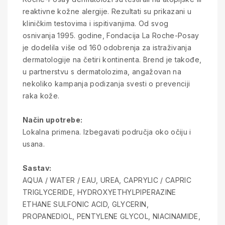
reaktivne kožne alergije. Rezultati su prikazani u
kliničkim testovima i ispitivanjima. Od svog
osnivanja 1995. godine, Fondacija La Roche-Posay
je dodelila više od 160 odobrenja za istraživanja
dermatologije na četiri kontinenta. Brend je takođe,
u partnerstvu s dermatolozima, angažovan na
nekoliko kampanja podizanja svesti o prevenciji
raka kože.
Način upotrebe:
Lokalna primena. Izbegavati područja oko očiju i
usana.
Sastav:
AQUA / WATER / EAU, UREA, CAPRYLIC / CAPRIC
TRIGLYCERIDE, HYDROXYETHYLPIPERAZINE
ETHANE SULFONIC ACID, GLYCERIN,
PROPANEDIOL, PENTYLENE GLYCOL, NIACINAMIDE,