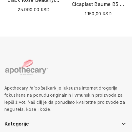
Black Rose Beautifying Emulsion 200ml
Cicaplast Baume B5 40ml
25.990,00 RSD
1.150,00 RSD
Apothecary /a’po(tə)kari/ je luksuzna internet drogerija
fokusirana na ponudu originalnih i vrhunskih proizvoda za
lepši život. Naš cilj je da ponudimo kvalitetne proizvode za
negu tela, kose i kože.
keyboard_arrow_down
Kategorije