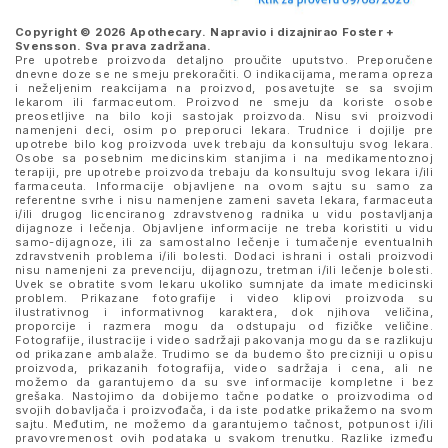
Copyright © 2026 Apothecary. Napravio i dizajnirao
Foster +
Svensson
. Sva prava zadržana.
Pre upotrebe proizvoda detaljno proučite uputstvo. Preporučene
dnevne doze se ne smeju prekoračiti. O indikacijama, merama opreza
i neželjenim reakcijama na proizvod, posavetujte se sa svojim
lekarom ili farmaceutom. Proizvod ne smeju da koriste osobe
preosetljive na bilo koji sastojak proizvoda. Nisu svi proizvodi
namenjeni deci, osim po preporuci lekara. Trudnice i dojilje pre
upotrebe bilo kog proizvoda uvek trebaju da konsultuju svog lekara.
Osobe sa posebnim medicinskim stanjima i na medikamentoznoj
terapiji, pre upotrebe proizvoda trebaju da konsultuju svog lekara i/ili
farmaceuta. Informacije objavljene na ovom sajtu su samo za
referentne svrhe i nisu namenjene zameni saveta lekara, farmaceuta
i/ili drugog licenciranog zdravstvenog radnika u vidu postavljanja
dijagnoze i lečenja. Objavljene informacije ne treba koristiti u vidu
samo-dijagnoze, ili za samostalno lečenje i tumačenje eventualnih
zdravstvenih problema i/ili bolesti. Dodaci ishrani i ostali proizvodi
nisu namenjeni za prevenciju, dijagnozu, tretman i/ili lečenje bolesti.
Uvek se obratite svom lekaru ukoliko sumnjate da imate medicinski
problem. Prikazane fotografije i video klipovi proizvoda su
ilustrativnog i informativnog karaktera, dok njihova veličina,
proporcije i razmera mogu da odstupaju od fizičke veličine.
Fotografije, ilustracije i video sadržaji pakovanja mogu da se razlikuju
od prikazane ambalaže. Trudimo se da budemo što precizniji u opisu
proizvoda, prikazanih fotografija, video sadržaja i cena, ali ne
možemo da garantujemo da su sve informacije kompletne i bez
grešaka. Nastojimo da dobijemo tačne podatke o proizvodima od
svojih dobavljača i proizvođača, i da iste podatke prikažemo na svom
sajtu. Međutim, ne možemo da garantujemo tačnost, potpunost i/ili
pravovremenost ovih podataka u svakom trenutku. Razlike između