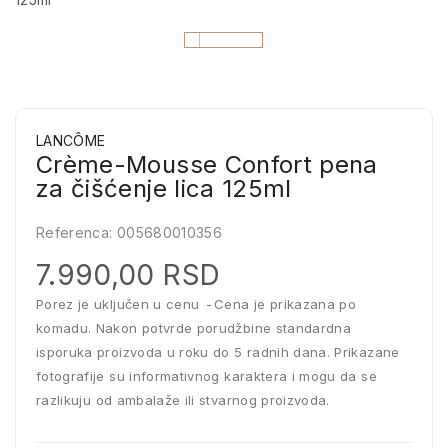
LANCÔME
Crème-Mousse Confort pena
za čišćenje lica 125ml
Referenca:
005680010356
7.990,00 RSD
Porez je uključen u cenu
Cena je prikazana po
komadu. Nakon potvrde porudžbine standardna
isporuka proizvoda u roku do 5 radnih dana. Prikazane
fotografije su informativnog karaktera i mogu da se
razlikuju od ambalaže ili stvarnog proizvoda.