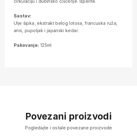
cirkulaciju i dubinsko čišćenje. Isperite.
Sastav:
Ulje šipka, ekstrakt belog lotosa, francuska ruža,
anis, pupoljak i japanski kedar.
Pakovanje:
125ml
Povezani proizvodi
Pogledajte i ostale povezane proizvode