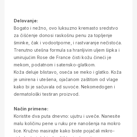
Delovanje:
Bogato i nežno, ovo luksuzno kremasto sredstvo
za čišćenje donosi raskošnu penu za topljenje
šminke, čak i vodootporne, i rastvaranje nečistoća.
Trenutno utešna formula sa hranljivim uljem šipka i
umirujućim Rose de France čisti kožu čineći je
mekom, podatnom i satensko-glatkom.
Koža deluje blistavo, oseća se meko i glatko. Koža
je umirena i utešena, ojačanom zaštitom od vlage
kako bi je sačuvala od suvoće. Nekomedogen i
dermatološki testiran proizvod.
Način primene:
Koristite dva puta dnevno: ujutru i uveče. Nanesite
malu količinu pene u ruku pre nanošenja na mokro
lice. Kružno masirajte kako biste pojačali mikro-