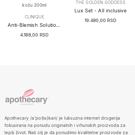
THE GOLDEN GODDESS
Lux Set - All inclusive
CLINIQUE
19.480,00 RSD
Anti-Blemish Solutions™ Clarifying Lotion...
4.188,00 RSD
Apothecary /a’po(tə)kari/ je luksuzna internet drogerija
fokusirana na ponudu originalnih i vrhunskih proizvoda za
lepši život. Naš cilj je da ponudimo kvalitetne proizvode za