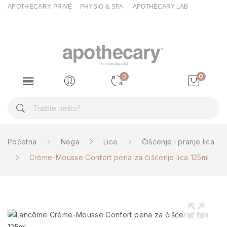
APOTHECARY PRIVÉ
PHYSIO & SPA
APOTHECARY LAB
0
0
Početna
Nega
Lice
Čišćenje i pranje lica
Crème-Mousse Confort pena za čišćenje lica 125ml