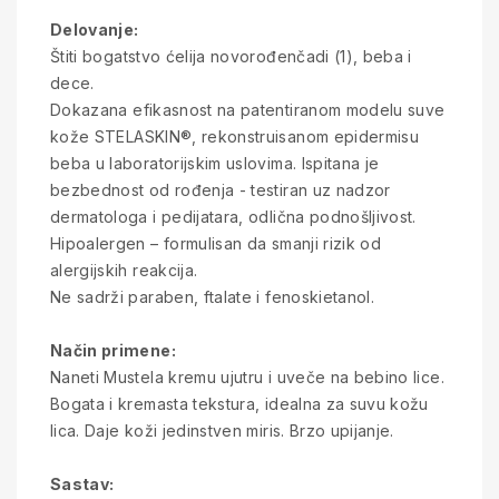
Delovanje:
Štiti bogatstvo ćelija novorođenčadi (1), beba i
dece.
Dokazana efikasnost na patentiranom modelu suve
kože STELASKIN®, rekonstruisanom epidermisu
beba u laboratorijskim uslovima. Ispitana je
bezbednost od rođenja - testiran uz nadzor
dermatologa i pedijatara, odlična podnošljivost.
Hipoalergen – formulisan da smanji rizik od
alergijskih reakcija.
Ne sadrži paraben, ftalate i fenoskietanol.
Način primene:
Naneti Mustela kremu ujutru i uveče na bebino lice.
Bogata i kremasta tekstura, idealna za suvu kožu
lica. Daje koži jedinstven miris. Brzo upijanje.
Sastav: