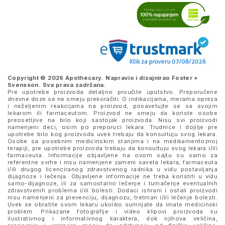
Copyright © 2026 Apothecary. Napravio i dizajnirao
Foster +
Svensson
. Sva prava zadržana.
Pre upotrebe proizvoda detaljno proučite uputstvo. Preporučene
dnevne doze se ne smeju prekoračiti. O indikacijama, merama opreza
i neželjenim reakcijama na proizvod, posavetujte se sa svojim
lekarom ili farmaceutom. Proizvod ne smeju da koriste osobe
preosetljive na bilo koji sastojak proizvoda. Nisu svi proizvodi
namenjeni deci, osim po preporuci lekara. Trudnice i dojilje pre
upotrebe bilo kog proizvoda uvek trebaju da konsultuju svog lekara.
Osobe sa posebnim medicinskim stanjima i na medikamentoznoj
terapiji, pre upotrebe proizvoda trebaju da konsultuju svog lekara i/ili
farmaceuta. Informacije objavljene na ovom sajtu su samo za
referentne svrhe i nisu namenjene zameni saveta lekara, farmaceuta
i/ili drugog licenciranog zdravstvenog radnika u vidu postavljanja
dijagnoze i lečenja. Objavljene informacije ne treba koristiti u vidu
samo-dijagnoze, ili za samostalno lečenje i tumačenje eventualnih
zdravstvenih problema i/ili bolesti. Dodaci ishrani i ostali proizvodi
nisu namenjeni za prevenciju, dijagnozu, tretman i/ili lečenje bolesti.
Uvek se obratite svom lekaru ukoliko sumnjate da imate medicinski
problem. Prikazane fotografije i video klipovi proizvoda su
ilustrativnog i informativnog karaktera, dok njihova veličina,