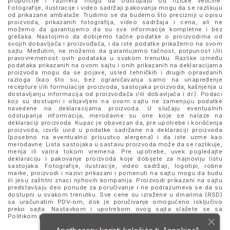
proporcije i razmera mogu da odstupaju od fizičke veličine.
Fotografije, ilustracije i video sadržaji pakovanja mogu da se razlikuju
od prikazane ambalaže. Trudimo se da budemo što precizniji u opisu
proizvoda, prikazanih fotografija, video sadržaja i cena, ali ne
možemo da garantujemo da su sve informacije kompletne i bez
grešaka. Nastojimo da dobijemo tačne podatke o proizvodima od
svojih dobavljača i proizvođača, i da iste podatke prikažemo na svom
sajtu. Međutim, ne možemo da garantujemo tačnost, potpunost i/ili
pravovremenost ovih podataka u svakom trenutku. Razlike između
podataka prikazanih na ovom sajtu i onih prikazanih na deklaracijama
proizvoda mogu da se pojave, usled tehničkih i drugih opravdanih
razloga (kao što su, bez ograničavanja samo na unapređenje
recepture i/ili formulacije proizvoda, sastojaka proizvoda, kašnjenja u
dostavljanju informacija od proizvođača i/ili dobavljača i dr.). Podaci
koji su dostupni i objavljeni na ovom sajtu ne zamenjuju podatke
navedene na deklaracijama proizvoda. U slučaju eventualnih
odstupanja informacija, merodavne su one koje se nalaze na
deklaraciji proizvoda. Kupac je obavezan da, pre upotrebe i korišćenja
proizvoda, izvrši uvid u podatke sadržane na deklaraciji proizvoda
(posebno na eventualno prisustvo alergena) i da iste uzme kao
merodavne. Lista sastojaka u sastavu proizvoda može da se razlikuje,
menja ili varira tokom vremena. Pre upotrebe, uvek pogledajte
deklaraciju i pakovanje proizvoda koje dobijete za najnoviju listu
sastojaka. Fotografije, ilustracije, video sadržaji, logotipi, robne
marke, proizvodi i nazivi prikazani i pomenuti na sajtu mogu da budu
ili jesu zaštitni znaci njihovih kompanija. Proizvodi prikazani na sajtu
predstavljaju deo ponude za poručivanje i ne podrazumeva se da su
dostupni u svakom trenutku. Sve cene su izražene u dinarima (RSD)
sa uračunatim PDV-om, dok je poručivanje omogućeno isključivo
preko sajta. Nastavkom i upotrebom ovog sajta slažete se sa
Politikom privatnosti
i
Uslovima korišćenja i prodaje
.