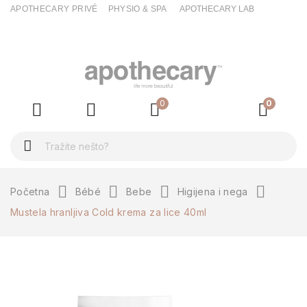
APOTHECARY PRIVÉ
PHYSIO & SPA
APOTHECARY LAB
ck
0
0
Početna
Bébé
Bebe
Higijena i nega
Mustela hranljiva Cold krema za lice 40ml