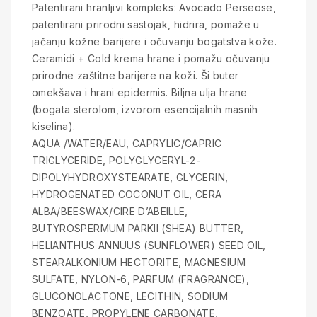
Patentirani hranljivi kompleks: Avocado Perseose,
patentirani prirodni sastojak, hidrira, pomaže u
jačanju kožne barijere i očuvanju bogatstva kože.
Ceramidi + Cold krema hrane i pomažu očuvanju
prirodne zaštitne barijere na koži. Ši buter
omekšava i hrani epidermis. Biljna ulja hrane
(bogata sterolom, izvorom esencijalnih masnih
kiselina).
AQUA /WATER/EAU, CAPRYLIC/CAPRIC
TRIGLYCERIDE, POLYGLYCERYL-2-
DIPOLYHYDROXYSTEARATE, GLYCERIN,
HYDROGENATED COCONUT OIL, CERA
ALBA/BEESWAX/CIRE D’ABEILLE,
BUTYROSPERMUM PARKII (SHEA) BUTTER,
HELIANTHUS ANNUUS (SUNFLOWER) SEED OIL,
STEARALKONIUM HECTORITE, MAGNESIUM
SULFATE, NYLON-6, PARFUM (FRAGRANCE),
GLUCONOLACTONE, LECITHIN, SODIUM
BENZOATE, PROPYLENE CARBONATE,