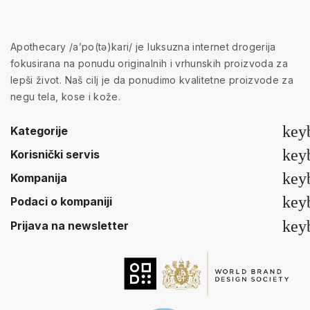
Apothecary /a’po(tə)kari/ je luksuzna internet drogerija
fokusirana na ponudu originalnih i vrhunskih proizvoda za
lepši život. Naš cilj je da ponudimo kvalitetne proizvode za
negu tela, kose i kože.
key
Kategorije
key
Korisnički servis
key
Kompanija
key
Podaci o kompaniji
key
Prijava na newsletter