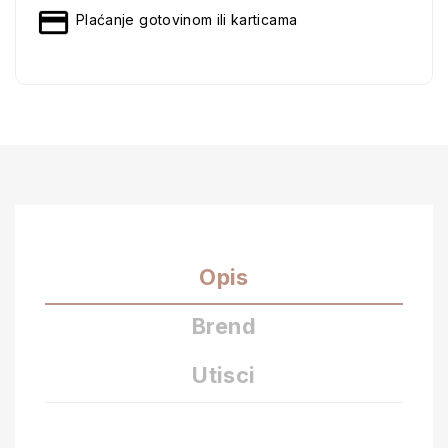
Plaćanje gotovinom ili karticama
Opis
Brend
Utisci