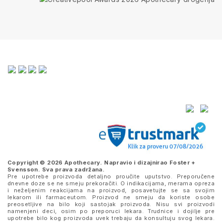
Copyright © 2026 Apothecary. Napravio i dizajnirao
Foster +
Svensson
. Sva prava zadržana.
Pre upotrebe proizvoda detaljno proučite uputstvo. Preporučene
dnevne doze se ne smeju prekoračiti. O indikacijama, merama opreza
i neželjenim reakcijama na proizvod, posavetujte se sa svojim
lekarom ili farmaceutom. Proizvod ne smeju da koriste osobe
preosetljive na bilo koji sastojak proizvoda. Nisu svi proizvodi
namenjeni deci, osim po preporuci lekara. Trudnice i dojilje pre
upotrebe bilo kog proizvoda uvek trebaju da konsultuju svog lekara.