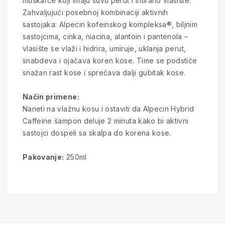
muškarce koji imaju suvu perut i iritirano vlasište.
Zahvaljujući posebnoj kombinaciji aktivnih
sastojaka: Alpecin kofeinskog kompleksa®, biljnim
sastojcima, cinka, niacina, alantoin i pantenola –
vlasište se vlaži i hidrira, umiruje, uklanja perut,
snabdeva i ojačava koren kose. Time se podstiče
snažan rast kose i sprečava dalji gubitak kose.
Način primene:
Naneti na vlažnu kosu i ostaviti da Alpecin Hybrid
Caffeine šampon deluje 2 minuta kako bi aktivni
sastojci dospeli sa skalpa do korena kose.
Pakovanje:
250ml