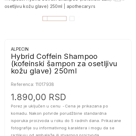
ALPECIN
Hybrid Coffein Shampoo
(kofeinski šampon za osetljivu
kožu glave) 250ml
Referenca:
11017938
1.890,00 RSD
Porez je uključen u cenu
Cena je prikazana po
komadu. Nakon potvrde porudžbine standardna
isporuka proizvoda u roku do 5 radnih dana. Prikazane
fotografije su informativnog karaktera i mogu da se
razlikuju od ambalaže ili stvarnog proizvoda.