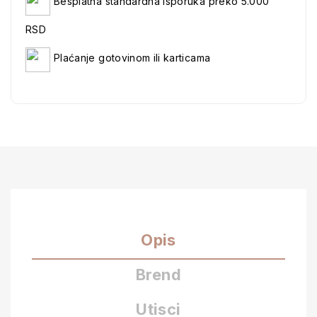
Besplatna standardna isporuka preko 5.000
RSD
Plaćanje gotovinom ili karticama
Opis
Brend
Utisci