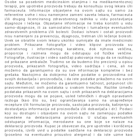
Osobe sa posebnim medicinskim stanjima i na medikamentoznoj
terapiji, pre upotrebe proizvoda trebaju da konsultuju svog lekara i/ili
farmaceuta. Informacije objavljene na ovom sajtu su samo za
referentne svrhe i nisu namenjene zameni saveta lekara, farmaceuta
i/ili drugog licenciranog zdravstvenog radnika u vidu postavljanja
dijagnoze i lečenja. Objavljene informacije ne treba koristiti u vidu
samo-dijagnoze, ili za samostalno lečenje i tumačenje eventualnih
zdravstvenih problema i/ili bolesti. Dodaci ishrani i ostali proizvodi
nisu namenjeni za prevenciju, dijagnozu, tretman i/ili lečenje bolesti.
Uvek se obratite svom lekaru ukoliko sumnjate da imate medicinski
problem. Prikazane fotografije i video klipovi proizvoda su
ilustrativnog i informativnog karaktera, dok njihova veličina,
proporcije i razmera mogu da odstupaju od fizičke veličine.
Fotografije, ilustracije i video sadržaji pakovanja mogu da se razlikuju
od prikazane ambalaže. Trudimo se da budemo što precizniji u opisu
proizvoda, prikazanih fotografija, video sadržaja i cena, ali ne
možemo da garantujemo da su sve informacije kompletne i bez
grešaka. Nastojimo da dobijemo tačne podatke o proizvodima od
svojih dobavljača i proizvođača, i da iste podatke prikažemo na svom
sajtu. Međutim, ne možemo da garantujemo tačnost, potpunost i/ili
pravovremenost ovih podataka u svakom trenutku. Razlike između
podataka prikazanih na ovom sajtu i onih prikazanih na deklaracijama
proizvoda mogu da se pojave, usled tehničkih i drugih opravdanih
razloga (kao što su, bez ograničavanja samo na unapređenje
recepture i/ili formulacije proizvoda, sastojaka proizvoda, kašnjenja u
dostavljanju informacija od proizvođača i/ili dobavljača i dr.). Podaci
koji su dostupni i objavljeni na ovom sajtu ne zamenjuju podatke
navedene na deklaracijama proizvoda. U slučaju eventualnih
odstupanja informacija, merodavne su one koje se nalaze na
deklaraciji proizvoda. Kupac je obavezan da, pre upotrebe i korišćenja
proizvoda, izvrši uvid u podatke sadržane na deklaraciji proizvoda
(posebno na eventualno prisustvo alergena) i da iste uzme kao