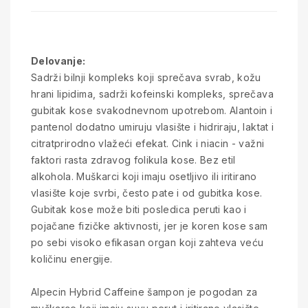
Delovanje:
Sadrži bilnji kompleks koji sprečava svrab, kožu
hrani lipidima, sadrži kofeinski kompleks, sprečava
gubitak kose svakodnevnom upotrebom. Alantoin i
pantenol dodatno umiruju vlasište i hidriraju, laktat i
citratprirodno vlažeći efekat. Cink i niacin - važni
faktori rasta zdravog folikula kose. Bez etil
alkohola. Muškarci koji imaju osetljivo ili iritirano
vlasište koje svrbi, često pate i od gubitka kose.
Gubitak kose može biti posledica peruti kao i
pojačane fizičke aktivnosti, jer je koren kose sam
po sebi visoko efikasan organ koji zahteva veću
količinu energije.
Alpecin Hybrid Caffeine šampon je pogodan za