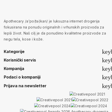
Apothecary /a’po(tə)kari/ je luksuzna internet drogerija
fokusirana na ponudu originalnih i vrhunskih proizvoda za
lepši život. Naš cilj je da ponudimo kvalitetne proizvode za
negu tela, kose i kože.
key
Kategorije
key
Korisnički servis
key
Kompanija
key
Podaci o kompaniji
key
Prijava na newsletter