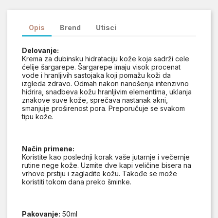
Opis
Brend
Utisci
Delovanje:
Krema za dubinsku hidrataciju kože koja sadrži cele
ćelije šargarepe. Šargarepe imaju visok procenat
vode i hranljivih sastojaka koji pomažu koži da
izgleda zdravo. Odmah nakon nanošenja intenzivno
hidrira, snadbeva kožu hranljivim elementima, uklanja
znakove suve kože, sprečava nastanak akni,
smanjuje proširenost pora. Preporučuje se svakom
tipu kože.
Način primene:
Koristite kao poslednji korak vaše jutarnje i večernje
rutine nege kože. Uzmite dve kapi veličine bisera na
vrhove prstiju i zagladite kožu. Takođe se može
koristiti tokom dana preko šminke.
Pakovanje:
50ml