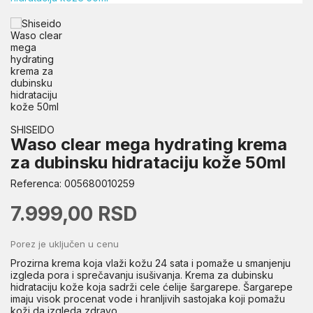
SHISEIDO
Waso clear mega hydrating krema
za dubinsku hidrataciju kože 50ml
Referenca:
005680010259
7.999,00 RSD
Porez je uključen u cenu
Prozirna krema koja vlaži kožu 24 sata i pomaže u smanjenju
izgleda pora i sprečavanju isušivanja. Krema za dubinsku
hidrataciju kože koja sadrži cele ćelije šargarepe. Šargarepe
imaju visok procenat vode i hranljivih sastojaka koji pomažu
koži da izgleda zdravo.