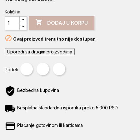
Količina

DODAJ U KORPU

Ovaj proizvod trenutno nije dostupan
Uporedi sa drugim proizvodima
Podeli
Tweet
Pinterest
Podeli
Bezbedna kupovina
Besplatna standardna isporuka preko 5.000 RSD
Plaćanje gotovinom ili karticama