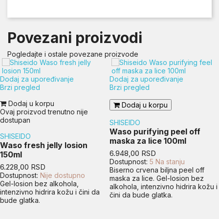
Povezani proizvodi
Pogledajte i ostale povezane proizvode
Dodaj za upoređivanje
Dodaj za upoređivanje
Brzi pregled
Brzi pregled
Dodaj u korpu
Dodaj u korpu
Ovaj proizvod trenutno nije
dostupan
SHISEIDO
Waso purifying peel off
SHISEIDO
maska za lice 100ml
Waso fresh jelly losion
Cena
6.948,00 RSD
150ml
Dostupnost:
5 Na stanju
Cena
6.228,00 RSD
Biserno crvena biljna peel off
Dostupnost:
Nije dostupno
maska za lice. Gel-losion bez
Gel-losion bez alkohola,
alkohola, intenzivno hidrira kožu i
intenzivno hidrira kožu i čini da
čini da bude glatka.
bude glatka.