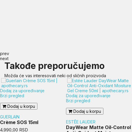
prev
next
Takođe preporučujemo
Možda će vas interesovati neki od sličnih proizvoda
Dodaj za upoređivanje
Brzi pregled
Dodaj za upoređivanje
Brzi pregled
Dodaj u korpu
Dodaj u korpu
GUERLAIN
Crème SOS 15ml
ESTĒE LAUDER
DayWear Matte Oil-Control
Cena
4.990,00 RSD