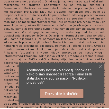
doze se ne smeju prekoračiti. O indikacijama, merama opreza i neželjenim
reakcijama na proizvod, posavetujte se sa svojim lekarom ili
farmaceutom. Proizvod ne smeju da koriste osobe preosetljive na bilo
koji sastojak proizvoda. Nisu svi proizvodi namenjeni deci, osim po
preporuci lekara. Trudnice i dojilje pre upotrebe bilo kog proizvoda uvek
trebaju da konsultuju svog lekara. Osobe sa posebnim medicinskim
stanjima i na medikamentoznoj terapiji, pre upotrebe proizvoda trebaju da
konsultuju svog lekara i/ili farmaceuta. Informacije objavljene na ovom
sajtu su samo za referentne svrhe i nisu namenjene zameni saveta lekara,
farmaceuta i/ili drugog licenciranog zdravstvenog radnika u vidu
postavljanja dijagnoze i lečenja. Objavljene informacije ne treba koristiti u
vidu samo-dijagnoze, ili za samostalno lečenje i tumačenje eventualnih
zdravstvenih problema i/ili bolesti. Dodaci ishrani i ostali proizvodi nisu
namenjeni za prevenciju, dijagnozu, tretman i/ili lečenje bolesti. Uvek se
obratite svom lekaru ukoliko sumnjate da imate medicinski problem.
Prikazane fotografije i video klipovi proizvoda su ilustrativnog i
informativnog karaktera, dok njihova veličina, proporcije i razmera mogu
da odstupaju od fizičke veličine. Fotografije, ilustracije i video sadržaji
pakovanja mogu da se razlikuju od prikazane ambalaže. Trudimo se da
budemo što precizniji u opisu proizvoda, prikazanih fotografija, video
sadržaja i cena, ali ne možemo da garantujemo da su sve informacije
Apothecary koristi kolačiće tj. "cookies"
kompletne i bez grešaka. Nastojimo da dobijemo tačne podatke o
kako bismo unapredili sadržaj i analizirali
proizvodima od svojih dobavljača i proizvođača, i da iste podatke
statistiku u skladu sa našom
"Politikom
prikažemo na svom sajtu. Međutim, ne možemo da garantujemo tačnost,
privatnosti".
potpunost i/ili pravovremenost ovih podataka u svakom trenutku. Razlike
između podataka prikazanih na ovom sajtu i onih prikazanih na
deklaracijama proizvoda mogu da se pojave, usled tehničkih i drugih
Dozvolite kolačiće
opravdanih razloga (kao što su, bez ograničavanja samo na unapređenje
recepture i/ili formulacije proizvoda, sastojaka proizvoda, kašnjenja u
dostavljanju informacija od proizvođača i/ili dobavljača i dr.). Podaci koji
su dostupni i objavljeni na ovom sajtu ne zamenjuju podatke navedene na
deklaracijama proizvoda. U slučaju eventualnih odstupanja informacija,