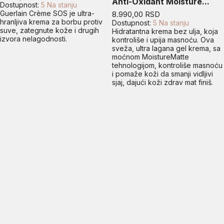
Anti-Oxidant Moisture...
Dostupnost:
5 Na stanju
Guerlain Crème SOS je ultra-
Cena
8.990,00 RSD
hranljiva krema za borbu protiv
Dostupnost:
5 Na stanju
suve, zategnute kože i drugih
Hidratantna krema bez ulja, koja
izvora nelagodnosti.
kontroliše i upija masnoću. Ova
sveža, ultra lagana gel krema, sa
moćnom MoistureMatte
tehnologijom, kontroliše masnoću
i pomaže koži da smanji vidljivi
sjaj, dajući koži zdrav mat finiš.