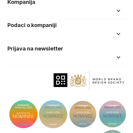
Kompanija
keyboard_arrow_down
Podaci o kompaniji
keyboard_arrow_down
Prijava na newsletter
keyboard_arrow_down