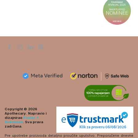
Copyright © 2026
Apothecary. Napravio i
dizajnirao
Foster +
Svensson
. Sva prava
zadržana.
Pre upotrebe proizvoda detaljno proučite uputstvo. Preporučene dnevne