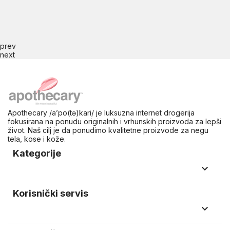
prev
next
Apothecary /a’po(tə)kari/ je luksuzna internet drogerija
fokusirana na ponudu originalnih i vrhunskih proizvoda za lepši
život. Naš cilj je da ponudimo kvalitetne proizvode za negu
tela, kose i kože.
Kategorije
keyboard_arrow_down
Korisnički servis
keyboard_arrow_down