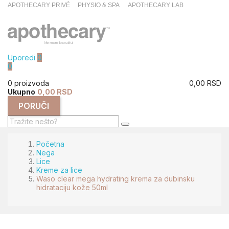
APOTHECARY PRIVÉ
PHYSIO & SPA
APOTHECARY LAB
Uporedi
0
0
0 proizvoda
0,00 RSD
Ukupno
0,00 RSD
PORUČI
Početna
Nega
Lice
Kreme za lice
Waso clear mega hydrating krema za dubinsku
hidrataciju kože 50ml