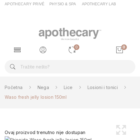
APOTHECARY PRIVÉ
PHYSIO & SPA
APOTHECARY LAB
0
0
Početna
Nega
Lice
Losioni i tonici
Waso fresh jelly losion 150ml
Ovaj proizvod trenutno nije dostupan