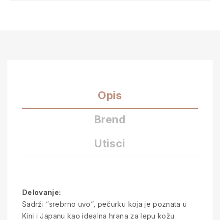
Opis
Brend
Utisci
Delovanje:
Sadrži “srebrno uvo”, pečurku koja je poznata u
Kini i Japanu kao idealna hrana za lepu kožu.