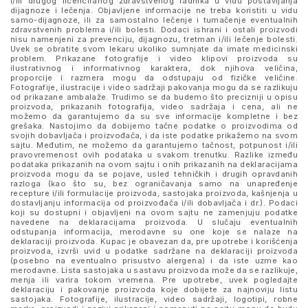
i/ili drugog licenciranog zdravstvenog radnika u vidu postavljanja
dijagnoze i lečenja. Objavljene informacije ne treba koristiti u vidu
samo-dijagnoze, ili za samostalno lečenje i tumačenje eventualnih
zdravstvenih problema i/ili bolesti. Dodaci ishrani i ostali proizvodi
nisu namenjeni za prevenciju, dijagnozu, tretman i/ili lečenje bolesti.
Uvek se obratite svom lekaru ukoliko sumnjate da imate medicinski
problem. Prikazane fotografije i video klipovi proizvoda su
ilustrativnog i informativnog karaktera, dok njihova veličina,
proporcije i razmera mogu da odstupaju od fizičke veličine.
Fotografije, ilustracije i video sadržaji pakovanja mogu da se razlikuju
od prikazane ambalaže. Trudimo se da budemo što precizniji u opisu
proizvoda, prikazanih fotografija, video sadržaja i cena, ali ne
možemo da garantujemo da su sve informacije kompletne i bez
grešaka. Nastojimo da dobijemo tačne podatke o proizvodima od
svojih dobavljača i proizvođača, i da iste podatke prikažemo na svom
sajtu. Međutim, ne možemo da garantujemo tačnost, potpunost i/ili
pravovremenost ovih podataka u svakom trenutku. Razlike između
podataka prikazanih na ovom sajtu i onih prikazanih na deklaracijama
proizvoda mogu da se pojave, usled tehničkih i drugih opravdanih
razloga (kao što su, bez ograničavanja samo na unapređenje
recepture i/ili formulacije proizvoda, sastojaka proizvoda, kašnjenja u
dostavljanju informacija od proizvođača i/ili dobavljača i dr.). Podaci
koji su dostupni i objavljeni na ovom sajtu ne zamenjuju podatke
navedene na deklaracijama proizvoda. U slučaju eventualnih
odstupanja informacija, merodavne su one koje se nalaze na
deklaraciji proizvoda. Kupac je obavezan da, pre upotrebe i korišćenja
proizvoda, izvrši uvid u podatke sadržane na deklaraciji proizvoda
(posebno na eventualno prisustvo alergena) i da iste uzme kao
merodavne. Lista sastojaka u sastavu proizvoda može da se razlikuje,
menja ili varira tokom vremena. Pre upotrebe, uvek pogledajte
deklaraciju i pakovanje proizvoda koje dobijete za najnoviju listu
sastojaka. Fotografije, ilustracije, video sadržaji, logotipi, robne