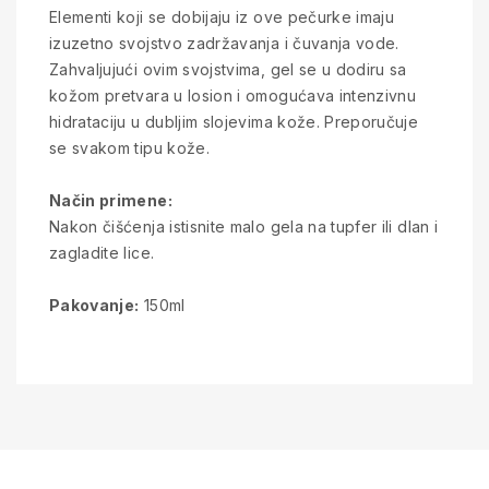
Elementi koji se dobijaju iz ove pečurke imaju
izuzetno svojstvo zadržavanja i čuvanja vode.
Zahvaljujući ovim svojstvima, gel se u dodiru sa
kožom pretvara u losion i omogućava intenzivnu
hidrataciju u dubljim slojevima kože. Preporučuje
se svakom tipu kože.
Način primene:
Nakon čišćenja istisnite malo gela na tupfer ili dlan i
zagladite lice.
Pakovanje:
150ml