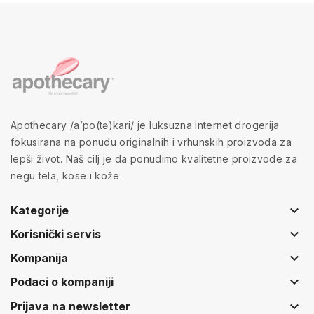
Apothecary /a’po(tə)kari/ je luksuzna internet drogerija
fokusirana na ponudu originalnih i vrhunskih proizvoda za
lepši život. Naš cilj je da ponudimo kvalitetne proizvode za
negu tela, kose i kože.
keyboard_arrow_down
Kategorije
keyboard_arrow_down
Korisnički servis
keyboard_arrow_down
Kompanija
keyboard_arrow_down
Podaci o kompaniji
keyboard_arrow_down
Prijava na newsletter