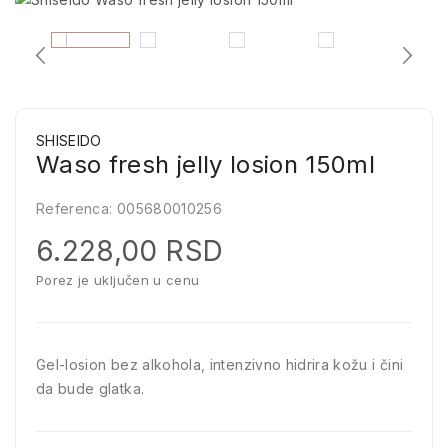
SHISEIDO
Waso fresh jelly losion 150ml
Referenca:
005680010256
6.228,00 RSD
Porez je uključen u cenu
Gel-losion bez alkohola, intenzivno hidrira kožu i čini
da bude glatka.