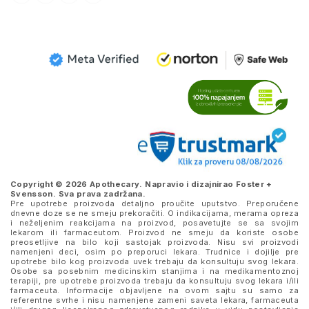
Copyright © 2026 Apothecary. Napravio i dizajnirao
Foster +
Svensson
. Sva prava zadržana.
Pre upotrebe proizvoda detaljno proučite uputstvo. Preporučene
dnevne doze se ne smeju prekoračiti. O indikacijama, merama opreza
i neželjenim reakcijama na proizvod, posavetujte se sa svojim
lekarom ili farmaceutom. Proizvod ne smeju da koriste osobe
preosetljive na bilo koji sastojak proizvoda. Nisu svi proizvodi
namenjeni deci, osim po preporuci lekara. Trudnice i dojilje pre
upotrebe bilo kog proizvoda uvek trebaju da konsultuju svog lekara.
Osobe sa posebnim medicinskim stanjima i na medikamentoznoj
terapiji, pre upotrebe proizvoda trebaju da konsultuju svog lekara i/ili
farmaceuta. Informacije objavljene na ovom sajtu su samo za
referentne svrhe i nisu namenjene zameni saveta lekara, farmaceuta