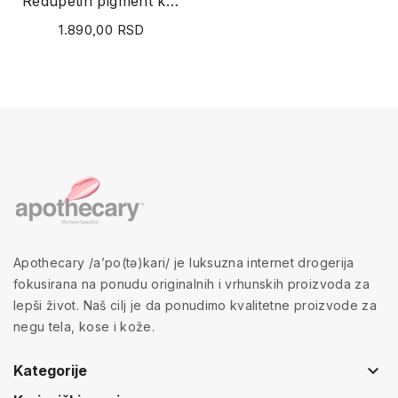
Redupetin pigment krema 20g
1.890,00 RSD
Apothecary /a’po(tə)kari/ je luksuzna internet drogerija
fokusirana na ponudu originalnih i vrhunskih proizvoda za
lepši život. Naš cilj je da ponudimo kvalitetne proizvode za
negu tela, kose i kože.
keyboard_arrow_down
Kategorije