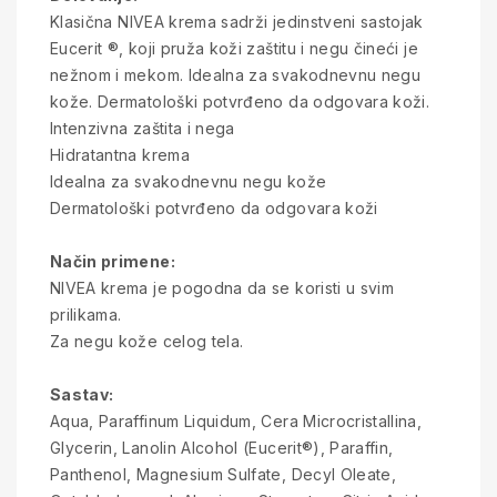
Klasična NIVEA krema sadrži jedinstveni sastojak
Eucerit ®, koji pruža koži zaštitu i negu čineći je
nežnom i mekom. Idealna za svakodnevnu negu
kože. Dermatološki potvrđeno da odgovara koži.
Intenzivna zaštita i nega
Hidratantna krema
Idealna za svakodnevnu negu kože
Dermatološki potvrđeno da odgovara koži
Način primene:
NIVEA krema je pogodna da se koristi u svim
prilikama.
Za negu kože celog tela.
Sastav:
Aqua, Paraffinum Liquidum, Cera Microcristallina,
Glycerin, Lanolin Alcohol (Eucerit®), Paraffin,
Panthenol, Magnesium Sulfate, Decyl Oleate,