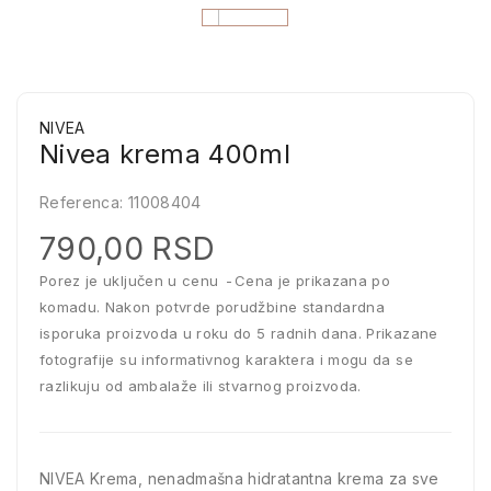
NIVEA
Nivea krema 400ml
Referenca:
11008404
790,00 RSD
Porez je uključen u cenu
Cena je prikazana po
komadu. Nakon potvrde porudžbine standardna
isporuka proizvoda u roku do 5 radnih dana. Prikazane
fotografije su informativnog karaktera i mogu da se
razlikuju od ambalaže ili stvarnog proizvoda.
NIVEA Krema, nenadmašna hidratantna krema za sve