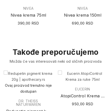
NIVEA
NIVEA
Nivea krema 75ml
Nivea krema 150ml
390,00 RSD
690,00 RSD
Takođe preporučujemo
Možda će vas interesovati neki od sličnih proizvoda
Ovaj proizvod trenutno nije
EUCERIN
dostupan
AtopiControl Krema za ruke 75ml
DR. THEISS
950,00 RSD
NATURWAREN