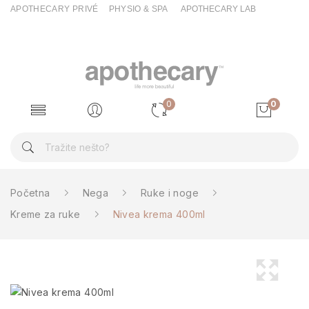
APOTHECARY PRIVÉ
PHYSIO & SPA
APOTHECARY LAB
0
0
Početna
Nega
Ruke i noge
Kreme za ruke
Nivea krema 400ml