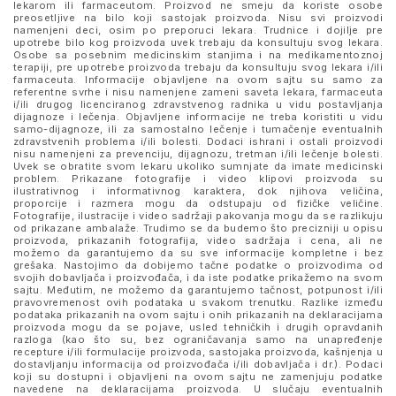
lekarom ili farmaceutom. Proizvod ne smeju da koriste osobe
preosetljive na bilo koji sastojak proizvoda. Nisu svi proizvodi
namenjeni deci, osim po preporuci lekara. Trudnice i dojilje pre
upotrebe bilo kog proizvoda uvek trebaju da konsultuju svog lekara.
Osobe sa posebnim medicinskim stanjima i na medikamentoznoj
terapiji, pre upotrebe proizvoda trebaju da konsultuju svog lekara i/ili
farmaceuta. Informacije objavljene na ovom sajtu su samo za
referentne svrhe i nisu namenjene zameni saveta lekara, farmaceuta
i/ili drugog licenciranog zdravstvenog radnika u vidu postavljanja
dijagnoze i lečenja. Objavljene informacije ne treba koristiti u vidu
samo-dijagnoze, ili za samostalno lečenje i tumačenje eventualnih
zdravstvenih problema i/ili bolesti. Dodaci ishrani i ostali proizvodi
nisu namenjeni za prevenciju, dijagnozu, tretman i/ili lečenje bolesti.
Uvek se obratite svom lekaru ukoliko sumnjate da imate medicinski
problem. Prikazane fotografije i video klipovi proizvoda su
ilustrativnog i informativnog karaktera, dok njihova veličina,
proporcije i razmera mogu da odstupaju od fizičke veličine.
Fotografije, ilustracije i video sadržaji pakovanja mogu da se razlikuju
od prikazane ambalaže. Trudimo se da budemo što precizniji u opisu
proizvoda, prikazanih fotografija, video sadržaja i cena, ali ne
možemo da garantujemo da su sve informacije kompletne i bez
grešaka. Nastojimo da dobijemo tačne podatke o proizvodima od
svojih dobavljača i proizvođača, i da iste podatke prikažemo na svom
sajtu. Međutim, ne možemo da garantujemo tačnost, potpunost i/ili
pravovremenost ovih podataka u svakom trenutku. Razlike između
podataka prikazanih na ovom sajtu i onih prikazanih na deklaracijama
proizvoda mogu da se pojave, usled tehničkih i drugih opravdanih
razloga (kao što su, bez ograničavanja samo na unapređenje
recepture i/ili formulacije proizvoda, sastojaka proizvoda, kašnjenja u
dostavljanju informacija od proizvođača i/ili dobavljača i dr.). Podaci
koji su dostupni i objavljeni na ovom sajtu ne zamenjuju podatke
navedene na deklaracijama proizvoda. U slučaju eventualnih