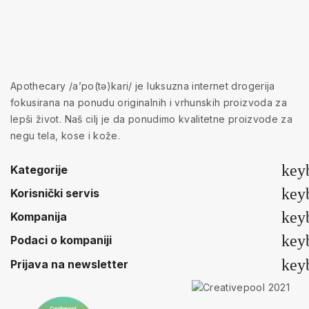
Apothecary /a’po(tə)kari/ je luksuzna internet drogerija
fokusirana na ponudu originalnih i vrhunskih proizvoda za
lepši život. Naš cilj je da ponudimo kvalitetne proizvode za
negu tela, kose i kože.
key
Kategorije
key
Korisnički servis
key
Kompanija
key
Podaci o kompaniji
key
Prijava na newsletter