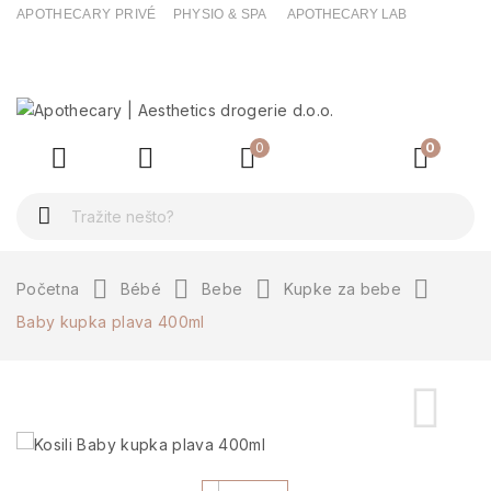
APOTHECARY PRIVÉ
PHYSIO & SPA
APOTHECARY LAB
ck
0
0
Početna
Bébé
Bebe
Kupke za bebe
Baby kupka plava 400ml