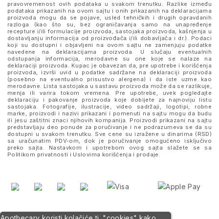
pravovremenost ovih podataka u svakom trenutku. Razlike između
podataka prikazanih na ovom sajtu i onih prikazanih na deklaracijama
proizvoda mogu da se pojave, usled tehničkih i drugih opravdanih
razloga (kao što su, bez ograničavanja samo na unapređenje
recepture i/ili formulacije proizvoda, sastojaka proizvoda, kašnjenja u
dostavljanju informacija od proizvođača i/ili dobavljača i dr.). Podaci
koji su dostupni i objavljeni na ovom sajtu ne zamenjuju podatke
navedene na deklaracijama proizvoda. U slučaju eventualnih
odstupanja informacija, merodavne su one koje se nalaze na
deklaraciji proizvoda. Kupac je obavezan da, pre upotrebe i korišćenja
proizvoda, izvrši uvid u podatke sadržane na deklaraciji proizvoda
(posebno na eventualno prisustvo alergena) i da iste uzme kao
merodavne. Lista sastojaka u sastavu proizvoda može da se razlikuje,
menja ili varira tokom vremena. Pre upotrebe, uvek pogledajte
deklaraciju i pakovanje proizvoda koje dobijete za najnoviju listu
sastojaka. Fotografije, ilustracije, video sadržaji, logotipi, robne
marke, proizvodi i nazivi prikazani i pomenuti na sajtu mogu da budu
ili jesu zaštitni znaci njihovih kompanija. Proizvodi prikazani na sajtu
predstavljaju deo ponude za poručivanje i ne podrazumeva se da su
dostupni u svakom trenutku. Sve cene su izražene u dinarima (RSD)
sa uračunatim PDV-om, dok je poručivanje omogućeno isključivo
preko sajta. Nastavkom i upotrebom ovog sajta slažete se sa
Politikom privatnosti
i
Uslovima korišćenja i prodaje
.
Apothecary koristi kolačiće tj. "cookies" kako