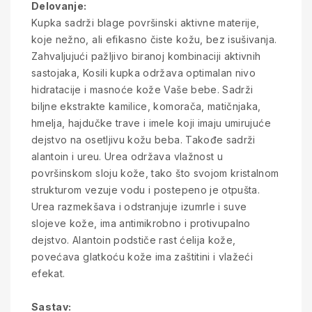
Delovanje:
Kupka sadrži blage površinski aktivne materije,
koje nežno, ali efikasno čiste kožu, bez isušivanja.
Zahvaljujući pažljivo biranoj kombinaciji aktivnih
sastojaka, Kosili kupka održava optimalan nivo
hidratacije i masnoće kože Vaše bebe. Sadrži
biljne ekstrakte kamilice, komorača, matičnjaka,
hmelja, hajdučke trave i imele koji imaju umirujuće
dejstvo na osetljivu kožu beba. Takođe sadrži
alantoin i ureu. Urea održava vlažnost u
površinskom sloju kože, tako što svojom kristalnom
strukturom vezuje vodu i postepeno je otpušta.
Urea razmekšava i odstranjuje izumrle i suve
slojeve kože, ima antimikrobno i protivupalno
dejstvo. Alantoin podstiče rast ćelija kože,
povećava glatkoću kože ima zaštitini i vlažeći
efekat.
Sastav: