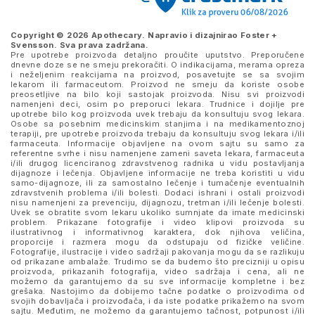
Copyright © 2026 Apothecary. Napravio i dizajnirao
Foster +
Svensson
. Sva prava zadržana.
Pre upotrebe proizvoda detaljno proučite uputstvo. Preporučene
dnevne doze se ne smeju prekoračiti. O indikacijama, merama opreza
i neželjenim reakcijama na proizvod, posavetujte se sa svojim
lekarom ili farmaceutom. Proizvod ne smeju da koriste osobe
preosetljive na bilo koji sastojak proizvoda. Nisu svi proizvodi
namenjeni deci, osim po preporuci lekara. Trudnice i dojilje pre
upotrebe bilo kog proizvoda uvek trebaju da konsultuju svog lekara.
Osobe sa posebnim medicinskim stanjima i na medikamentoznoj
terapiji, pre upotrebe proizvoda trebaju da konsultuju svog lekara i/ili
farmaceuta. Informacije objavljene na ovom sajtu su samo za
referentne svrhe i nisu namenjene zameni saveta lekara, farmaceuta
i/ili drugog licenciranog zdravstvenog radnika u vidu postavljanja
dijagnoze i lečenja. Objavljene informacije ne treba koristiti u vidu
samo-dijagnoze, ili za samostalno lečenje i tumačenje eventualnih
zdravstvenih problema i/ili bolesti. Dodaci ishrani i ostali proizvodi
nisu namenjeni za prevenciju, dijagnozu, tretman i/ili lečenje bolesti.
Uvek se obratite svom lekaru ukoliko sumnjate da imate medicinski
problem. Prikazane fotografije i video klipovi proizvoda su
ilustrativnog i informativnog karaktera, dok njihova veličina,
proporcije i razmera mogu da odstupaju od fizičke veličine.
Fotografije, ilustracije i video sadržaji pakovanja mogu da se razlikuju
od prikazane ambalaže. Trudimo se da budemo što precizniji u opisu
proizvoda, prikazanih fotografija, video sadržaja i cena, ali ne
možemo da garantujemo da su sve informacije kompletne i bez
grešaka. Nastojimo da dobijemo tačne podatke o proizvodima od
svojih dobavljača i proizvođača, i da iste podatke prikažemo na svom
sajtu. Međutim, ne možemo da garantujemo tačnost, potpunost i/ili