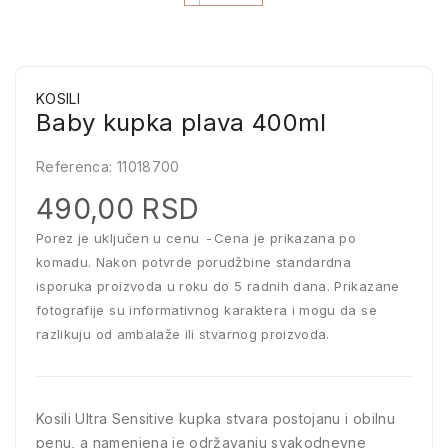
KOSILI
Baby kupka plava 400ml
Referenca:
11018700
490,00 RSD
Porez je uključen u cenu
Cena je prikazana po
komadu. Nakon potvrde porudžbine standardna
isporuka proizvoda u roku do 5 radnih dana. Prikazane
fotografije su informativnog karaktera i mogu da se
razlikuju od ambalaže ili stvarnog proizvoda.
Kosili Ultra Sensitive kupka stvara postojanu i obilnu
penu, a namenjena je održavanju svakodnevne