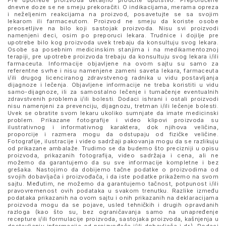
Pre upotrebe proizvoda detaljno proučite uputstvo. Preporučene
dnevne doze se ne smeju prekoračiti. O indikacijama, merama opreza
i neželjenim reakcijama na proizvod, posavetujte se sa svojim
lekarom ili farmaceutom. Proizvod ne smeju da koriste osobe
preosetljive na bilo koji sastojak proizvoda. Nisu svi proizvodi
namenjeni deci, osim po preporuci lekara. Trudnice i dojilje pre
upotrebe bilo kog proizvoda uvek trebaju da konsultuju svog lekara.
Osobe sa posebnim medicinskim stanjima i na medikamentoznoj
terapiji, pre upotrebe proizvoda trebaju da konsultuju svog lekara i/ili
farmaceuta. Informacije objavljene na ovom sajtu su samo za
referentne svrhe i nisu namenjene zameni saveta lekara, farmaceuta
i/ili drugog licenciranog zdravstvenog radnika u vidu postavljanja
dijagnoze i lečenja. Objavljene informacije ne treba koristiti u vidu
samo-dijagnoze, ili za samostalno lečenje i tumačenje eventualnih
zdravstvenih problema i/ili bolesti. Dodaci ishrani i ostali proizvodi
nisu namenjeni za prevenciju, dijagnozu, tretman i/ili lečenje bolesti.
Uvek se obratite svom lekaru ukoliko sumnjate da imate medicinski
problem. Prikazane fotografije i video klipovi proizvoda su
ilustrativnog i informativnog karaktera, dok njihova veličina,
proporcije i razmera mogu da odstupaju od fizičke veličine.
Fotografije, ilustracije i video sadržaji pakovanja mogu da se razlikuju
od prikazane ambalaže. Trudimo se da budemo što precizniji u opisu
proizvoda, prikazanih fotografija, video sadržaja i cena, ali ne
možemo da garantujemo da su sve informacije kompletne i bez
grešaka. Nastojimo da dobijemo tačne podatke o proizvodima od
svojih dobavljača i proizvođača, i da iste podatke prikažemo na svom
sajtu. Međutim, ne možemo da garantujemo tačnost, potpunost i/ili
pravovremenost ovih podataka u svakom trenutku. Razlike između
podataka prikazanih na ovom sajtu i onih prikazanih na deklaracijama
proizvoda mogu da se pojave, usled tehničkih i drugih opravdanih
razloga (kao što su, bez ograničavanja samo na unapređenje
recepture i/ili formulacije proizvoda, sastojaka proizvoda, kašnjenja u