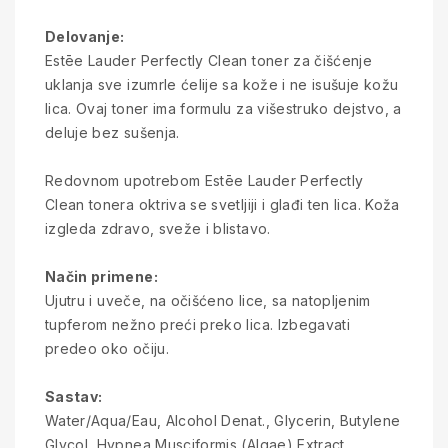
Delovanje:
Estēe Lauder Perfectly Clean toner za čišćenje
uklanja sve izumrle ćelije sa kože i ne isušuje kožu
lica. Ovaj toner ima formulu za višestruko dejstvo, a
deluje bez sušenja.
Redovnom upotrebom Estēe Lauder Perfectly
Clean tonera oktriva se svetljiji i glađi ten lica. Koža
izgleda zdravo, sveže i blistavo.
Način primene:
Ujutru i uveče, na očišćeno lice, sa natopljenim
tupferom nežno preći preko lica. Izbegavati
predeo oko očiju.
Sastav:
Water/Aqua/Eau, Alcohol Denat., Glycerin, Butylene
Glycol, Hypnea Musciformis (Algae) Extract,