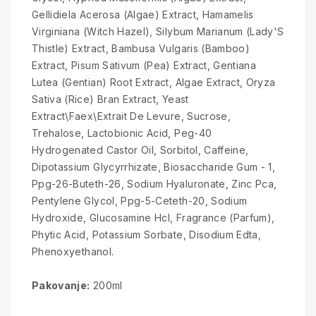
Gellidiela Acerosa (Algae) Extract, Hamamelis
Virginiana (Witch Hazel), Silybum Marianum (Lady'S
Thistle) Extract, Bambusa Vulgaris (Bamboo)
Extract, Pisum Sativum (Pea) Extract, Gentiana
Lutea (Gentian) Root Extract, Algae Extract, Oryza
Sativa (Rice) Bran Extract, Yeast
Extract\Faex\Extrait De Levure, Sucrose,
Trehalose, Lactobionic Acid, Peg-40
Hydrogenated Castor Oil, Sorbitol, Caffeine,
Dipotassium Glycyrrhizate, Biosaccharide Gum - 1,
Ppg-26-Buteth-26, Sodium Hyaluronate, Zinc Pca,
Pentylene Glycol, Ppg-5-Ceteth-20, Sodium
Hydroxide, Glucosamine Hcl, Fragrance (Parfum),
Phytic Acid, Potassium Sorbate, Disodium Edta,
Phenoxyethanol.
Pakovanje:
200ml