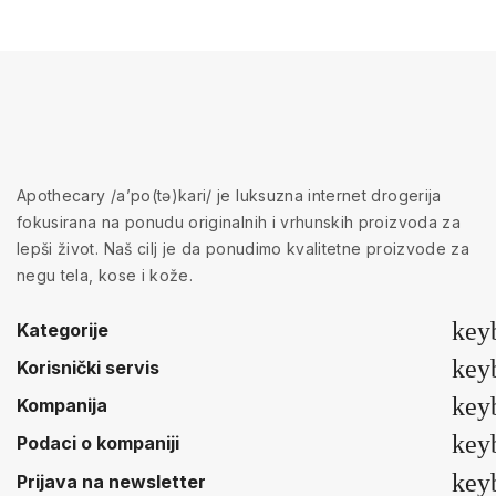
Apothecary /a’po(tə)kari/ je luksuzna internet drogerija
fokusirana na ponudu originalnih i vrhunskih proizvoda za
lepši život. Naš cilj je da ponudimo kvalitetne proizvode za
negu tela, kose i kože.
key
Kategorije
key
Korisnički servis
key
Kompanija
key
Podaci o kompaniji
key
Prijava na newsletter