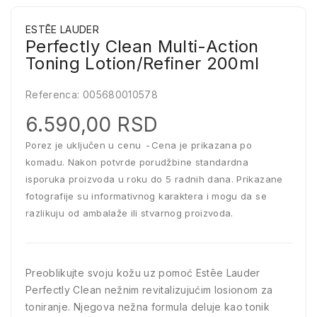
ESTĒE LAUDER
Perfectly Clean Multi-Action
Toning Lotion/Refiner 200ml
Referenca:
005680010578
6.590,00 RSD
Porez je uključen u cenu
Cena je prikazana po
komadu. Nakon potvrde porudžbine standardna
isporuka proizvoda u roku do 5 radnih dana. Prikazane
fotografije su informativnog karaktera i mogu da se
razlikuju od ambalaže ili stvarnog proizvoda.
Preoblikujte svoju kožu uz pomoć Estēe Lauder
Perfectly Clean nežnim revitalizujućim losionom za
toniranje. Njegova nežna formula deluje kao tonik