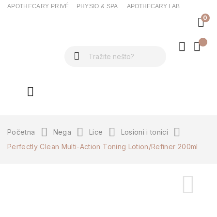
APOTHECARY PRIVÉ
PHYSIO & SPA
APOTHECARY LAB
0
ck
Početna
Nega
Lice
Losioni i tonici
Perfectly Clean Multi-Action Toning Lotion/Refiner 200ml