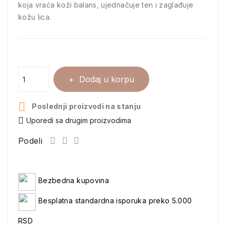
koja vraća koži balans, ujednačuje ten i zaglađuje
kožu lica.
Dodaj u korpu

Poslednji proizvodi na stanju
Uporedi sa drugim proizvodima
Podeli
Bezbedna kupovina
Besplatna standardna isporuka preko 5.000
RSD