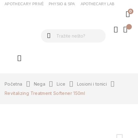
APOTHECARY PRIVÉ
PHYSIO & SPA
APOTHECARY LAB
0
ck
Početna
Nega
Lice
Losioni i tonici
Revitalizing Treatment Softener 150ml