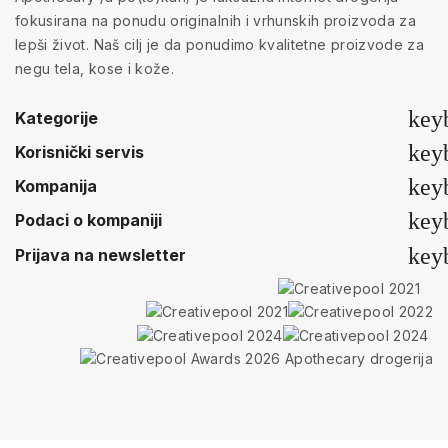
fokusirana na ponudu originalnih i vrhunskih proizvoda za
lepši život. Naš cilj je da ponudimo kvalitetne proizvode za
negu tela, kose i kože.
key
Kategorije
key
Korisnički servis
key
Kompanija
key
Podaci o kompaniji
key
Prijava na newsletter