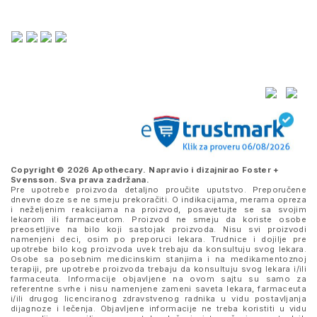
Copyright © 2026 Apothecary. Napravio i dizajnirao
Foster +
Svensson
. Sva prava zadržana.
Pre upotrebe proizvoda detaljno proučite uputstvo. Preporučene
dnevne doze se ne smeju prekoračiti. O indikacijama, merama opreza
i neželjenim reakcijama na proizvod, posavetujte se sa svojim
lekarom ili farmaceutom. Proizvod ne smeju da koriste osobe
preosetljive na bilo koji sastojak proizvoda. Nisu svi proizvodi
namenjeni deci, osim po preporuci lekara. Trudnice i dojilje pre
upotrebe bilo kog proizvoda uvek trebaju da konsultuju svog lekara.
Osobe sa posebnim medicinskim stanjima i na medikamentoznoj
terapiji, pre upotrebe proizvoda trebaju da konsultuju svog lekara i/ili
farmaceuta. Informacije objavljene na ovom sajtu su samo za
referentne svrhe i nisu namenjene zameni saveta lekara, farmaceuta
i/ili drugog licenciranog zdravstvenog radnika u vidu postavljanja
dijagnoze i lečenja. Objavljene informacije ne treba koristiti u vidu