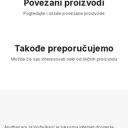
Povezani proizvodi
Pogledajte i ostale povezane proizvode
Takođe preporučujemo
Možda će vas interesovati neki od sličnih proizvoda
Apothecary /a’po(tə)kari/ je luksuzna internet drogerija