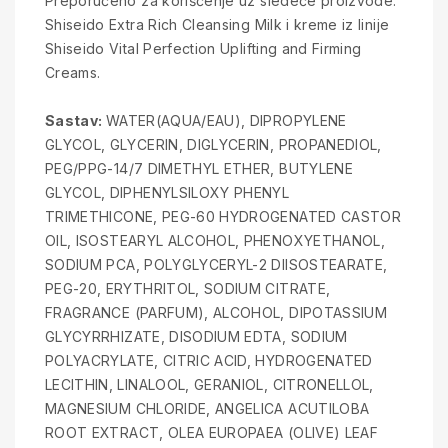
Preporučeno za korišćenje uz sledeće proizvode:
Shiseido Extra Rich Cleansing Milk i kreme iz linije
Shiseido Vital Perfection Uplifting and Firming
Creams.
Sastav:
WATER(AQUA/EAU), DIPROPYLENE
GLYCOL, GLYCERIN, DIGLYCERIN, PROPANEDIOL,
PEG/PPG-14/7 DIMETHYL ETHER, BUTYLENE
GLYCOL, DIPHENYLSILOXY PHENYL
TRIMETHICONE, PEG-60 HYDROGENATED CASTOR
OIL, ISOSTEARYL ALCOHOL, PHENOXYETHANOL,
SODIUM PCA, POLYGLYCERYL-2 DIISOSTEARATE,
PEG-20, ERYTHRITOL, SODIUM CITRATE,
FRAGRANCE (PARFUM), ALCOHOL, DIPOTASSIUM
GLYCYRRHIZATE, DISODIUM EDTA, SODIUM
POLYACRYLATE, CITRIC ACID, HYDROGENATED
LECITHIN, LINALOOL, GERANIOL, CITRONELLOL,
MAGNESIUM CHLORIDE, ANGELICA ACUTILOBA
ROOT EXTRACT, OLEA EUROPAEA (OLIVE) LEAF