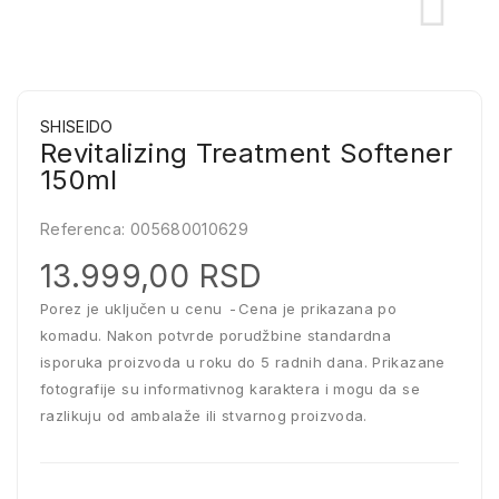
SHISEIDO
Revitalizing Treatment Softener
150ml
Referenca:
005680010629
13.999,00 RSD
Porez je uključen u cenu
Cena je prikazana po
komadu. Nakon potvrde porudžbine standardna
isporuka proizvoda u roku do 5 radnih dana. Prikazane
fotografije su informativnog karaktera i mogu da se
razlikuju od ambalaže ili stvarnog proizvoda.