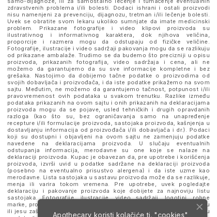
samo-dijagnoze, ili za samostalno lečenje i tumačenje eventualnih
zdravstvenih problema i/ili bolesti. Dodaci ishrani i ostali proizvodi
nisu namenjeni za prevenciju, dijagnozu, tretman i/ili lečenje bolesti.
Uvek se obratite svom lekaru ukoliko sumnjate da imate medicinski
problem. Prikazane fotografije i video klipovi proizvoda su
ilustrativnog i informativnog karaktera, dok njihova veličina,
proporcije i razmera mogu da odstupaju od fizičke veličine.
Fotografije, ilustracije i video sadržaji pakovanja mogu da se razlikuju
od prikazane ambalaže. Trudimo se da budemo što precizniji u opisu
proizvoda, prikazanih fotografija, video sadržaja i cena, ali ne
možemo da garantujemo da su sve informacije kompletne i bez
grešaka. Nastojimo da dobijemo tačne podatke o proizvodima od
svojih dobavljača i proizvođača, i da iste podatke prikažemo na svom
sajtu. Međutim, ne možemo da garantujemo tačnost, potpunost i/ili
pravovremenost ovih podataka u svakom trenutku. Razlike između
podataka prikazanih na ovom sajtu i onih prikazanih na deklaracijama
proizvoda mogu da se pojave, usled tehničkih i drugih opravdanih
razloga (kao što su, bez ograničavanja samo na unapređenje
recepture i/ili formulacije proizvoda, sastojaka proizvoda, kašnjenja u
dostavljanju informacija od proizvođača i/ili dobavljača i dr.). Podaci
koji su dostupni i objavljeni na ovom sajtu ne zamenjuju podatke
navedene na deklaracijama proizvoda. U slučaju eventualnih
odstupanja informacija, merodavne su one koje se nalaze na
deklaraciji proizvoda. Kupac je obavezan da, pre upotrebe i korišćenja
proizvoda, izvrši uvid u podatke sadržane na deklaraciji proizvoda
(posebno na eventualno prisustvo alergena) i da iste uzme kao
merodavne. Lista sastojaka u sastavu proizvoda može da se razlikuje,
menja ili varira tokom vremena. Pre upotrebe, uvek pogledajte
deklaraciju i pakovanje proizvoda koje dobijete za najnoviju listu
sastojaka. Fotografije, ilustracije, video sadržaji, logotipi, robne
marke, proizvodi i nazivi prikazani i pomenuti na sajtu mogu da budu
ili jesu zaštitni znaci njihovih kompanija. Proizvodi prikazani na sajtu
Apothecary koristi kolačiće tj. "cookies"