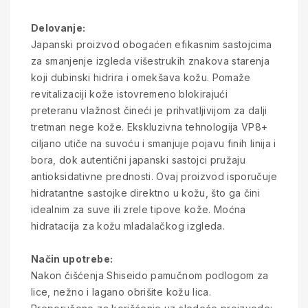
Delovanje:
Japanski proizvod obogaćen efikasnim sastojcima
za smanjenje izgleda višestrukih znakova starenja
koji dubinski hidrira i omekšava kožu. Pomaže
revitalizaciji kože istovremeno blokirajući
preteranu vlažnost čineći je prihvatljivijom za dalji
tretman nege kože. Ekskluzivna tehnologija VP8+
ciljano utiče na suvoću i smanjuje pojavu finih linija i
bora, dok autentični japanski sastojci pružaju
antioksidativne prednosti. Ovaj proizvod isporučuje
hidratantne sastojke direktno u kožu, što ga čini
idealnim za suve ili zrele tipove kože. Moćna
hidratacija za kožu mladalačkog izgleda.
Način upotrebe:
Nakon čišćenja Shiseido pamučnom podlogom za
lice, nežno i lagano obrišite kožu lica.