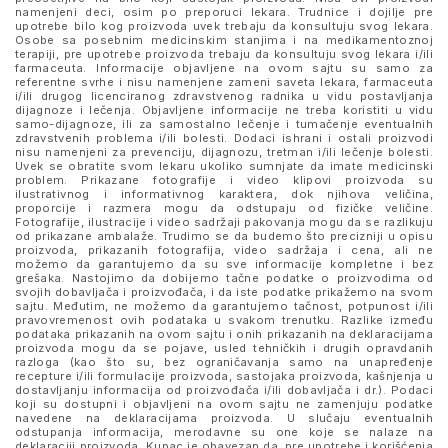
namenjeni deci, osim po preporuci lekara. Trudnice i dojilje pre
upotrebe bilo kog proizvoda uvek trebaju da konsultuju svog lekara.
Osobe sa posebnim medicinskim stanjima i na medikamentoznoj
terapiji, pre upotrebe proizvoda trebaju da konsultuju svog lekara i/ili
farmaceuta. Informacije objavljene na ovom sajtu su samo za
referentne svrhe i nisu namenjene zameni saveta lekara, farmaceuta
i/ili drugog licenciranog zdravstvenog radnika u vidu postavljanja
dijagnoze i lečenja. Objavljene informacije ne treba koristiti u vidu
samo-dijagnoze, ili za samostalno lečenje i tumačenje eventualnih
zdravstvenih problema i/ili bolesti. Dodaci ishrani i ostali proizvodi
nisu namenjeni za prevenciju, dijagnozu, tretman i/ili lečenje bolesti.
Uvek se obratite svom lekaru ukoliko sumnjate da imate medicinski
problem. Prikazane fotografije i video klipovi proizvoda su
ilustrativnog i informativnog karaktera, dok njihova veličina,
proporcije i razmera mogu da odstupaju od fizičke veličine.
Fotografije, ilustracije i video sadržaji pakovanja mogu da se razlikuju
od prikazane ambalaže. Trudimo se da budemo što precizniji u opisu
proizvoda, prikazanih fotografija, video sadržaja i cena, ali ne
možemo da garantujemo da su sve informacije kompletne i bez
grešaka. Nastojimo da dobijemo tačne podatke o proizvodima od
svojih dobavljača i proizvođača, i da iste podatke prikažemo na svom
sajtu. Međutim, ne možemo da garantujemo tačnost, potpunost i/ili
pravovremenost ovih podataka u svakom trenutku. Razlike između
podataka prikazanih na ovom sajtu i onih prikazanih na deklaracijama
proizvoda mogu da se pojave, usled tehničkih i drugih opravdanih
razloga (kao što su, bez ograničavanja samo na unapređenje
recepture i/ili formulacije proizvoda, sastojaka proizvoda, kašnjenja u
dostavljanju informacija od proizvođača i/ili dobavljača i dr.). Podaci
koji su dostupni i objavljeni na ovom sajtu ne zamenjuju podatke
navedene na deklaracijama proizvoda. U slučaju eventualnih
odstupanja informacija, merodavne su one koje se nalaze na
deklaraciji proizvoda. Kupac je obavezan da, pre upotrebe i korišćenja