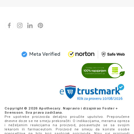
Copyright © 2026 Apothecary. Napravio i dizajnirao
Foster +
Svensson
. Sva prava zadržana.
Pre upotrebe proizvoda detaljno proučite uputstvo. Preporučene
dnevne doze se ne smeju prekoračiti. O indikacijama, merama opreza
i neželjenim reakcijama na proizvod, posavetujte se sa svojim
lekarom ili farmaceutom. Proizvod ne smeju da koriste osobe
preosetljive na bilo koji sastojak proizvoda. Nisu svi proizvodi