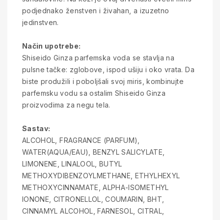
podjednako ženstven i živahan, a izuzetno
jedinstven.
Način upotrebe:
Shiseido Ginza parfemska voda se stavlja na
pulsne tačke: zglobove, ispod ušiju i oko vrata. Da
biste produžili i poboljšali svoj miris, kombinujte
parfemsku vodu sa ostalim Shiseido Ginza
proizvodima za negu tela.
Sastav:
ALCOHOL, FRAGRANCE (PARFUM),
WATER(AQUA/EAU), BENZYL SALICYLATE,
LIMONENE, LINALOOL, BUTYL
METHOXYDIBENZOYLMETHANE, ETHYLHEXYL
METHOXYCINNAMATE, ALPHA-ISOMETHYL
IONONE, CITRONELLOL, COUMARIN, BHT,
CINNAMYL ALCOHOL, FARNESOL, CITRAL,