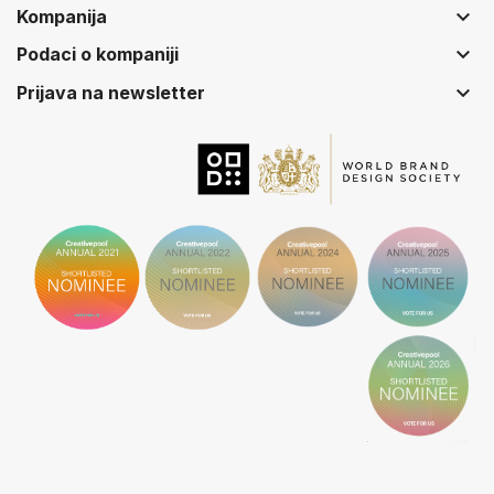
keyboard_arrow_down
Kompanija
keyboard_arrow_down
Podaci o kompaniji
keyboard_arrow_down
Prijava na newsletter