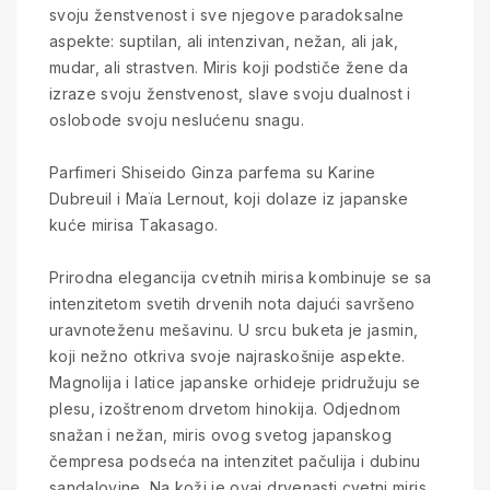
svoju ženstvenost i sve njegove paradoksalne
aspekte: suptilan, ali intenzivan, nežan, ali jak,
mudar, ali strastven. Miris koji podstiče žene da
izraze svoju ženstvenost, slave svoju dualnost i
oslobode svoju neslućenu snagu.
Parfimeri Shiseido Ginza parfema su Karine
Dubreuil i Maïa Lernout, koji dolaze iz japanske
kuće mirisa Takasago.
Prirodna elegancija cvetnih mirisa kombinuje se sa
intenzitetom svetih drvenih nota dajući savršeno
uravnoteženu mešavinu. U srcu buketa je jasmin,
koji nežno otkriva svoje najraskošnije aspekte.
Magnolija i latice japanske orhideje pridružuju se
plesu, izoštrenom drvetom hinokija. Odjednom
snažan i nežan, miris ovog svetog japanskog
čempresa podseća na intenzitet pačulija i dubinu
sandalovine. Na koži je ovaj drvenasti cvetni miris