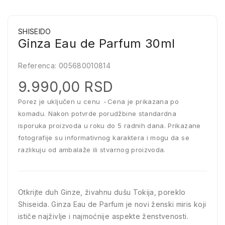
SHISEIDO
Ginza Eau de Parfum 30ml
Referenca:
005680010814
9.990,00 RSD
Porez je uključen u cenu
Cena je prikazana po
komadu. Nakon potvrde porudžbine standardna
isporuka proizvoda u roku do 5 radnih dana. Prikazane
fotografije su informativnog karaktera i mogu da se
razlikuju od ambalaže ili stvarnog proizvoda.
Otkrijte duh Ginze, živahnu dušu Tokija, poreklo
Shiseida. Ginza Eau de Parfum je novi ženski miris koji
ističe najživlje i najmoćnije aspekte ženstvenosti.