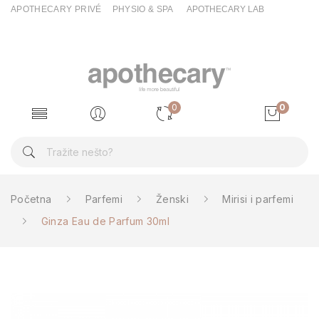
APOTHECARY PRIVÉ
PHYSIO & SPA
APOTHECARY LAB
0
0
Početna
Parfemi
Ženski
Mirisi i parfemi
Ginza Eau de Parfum 30ml