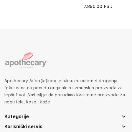
7.890,00 RSD
Apothecary /a’po(tə)kari/ je luksuzna internet drogerija
fokusirana na ponudu originalnih i vrhunskih proizvoda za
lepši život. Naš cilj je da ponudimo kvalitetne proizvode za
negu tela, kose i kože.
keyboard_arrow_down
Kategorije
keyboard_arrow_down
Korisnički servis