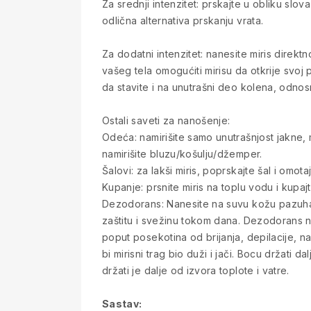
Za srednji intenzitet: prskajte u obliku sl
odlična alternativa prskanju vrata.
Za dodatni intenzitet: nanesite miris direkt
vašeg tela omogućiti mirisu da otkrije svoj
da stavite i na unutrašni deo kolena, odno
Ostali saveti za nanošenje:
Odeća: namirišite samo unutrašnjost jakne, ma
namirišite bluzu/košulju/džemper.
Šalovi: za lakši miris, poprskajte šal i omo
Kupanje: prsnite miris na toplu vodu i kupaj
Dezodorans: Nanesite na suvu kožu pazuha n
zaštitu i svežinu tokom dana. Dezodorans n
poput posekotina od brijanja, depilacije,
bi mirisni trag bio duži i jači. Bocu držati d
držati je dalje od izvora toplote i vatre.
Sastav: