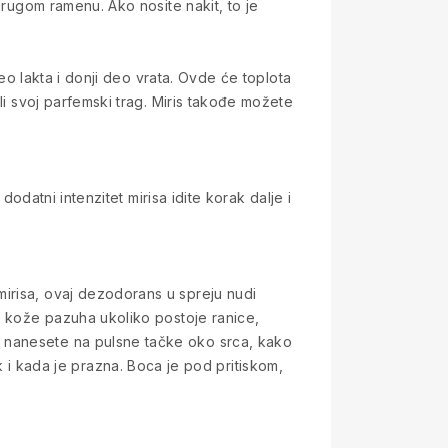
drugom ramenu. Ako nosite nakit, to je
deo lakta i donji deo vrata. Ovde će toplota
li svoj parfemski trag. Miris takođe možete
dodatni intenzitet mirisa idite korak dalje i
irisa, ovaj dezodorans u spreju nudi
le kože pazuha ukoliko postoje ranice,
a nanesete na pulsne tačke oko srca, kako
čak i kada je prazna. Boca je pod pritiskom,