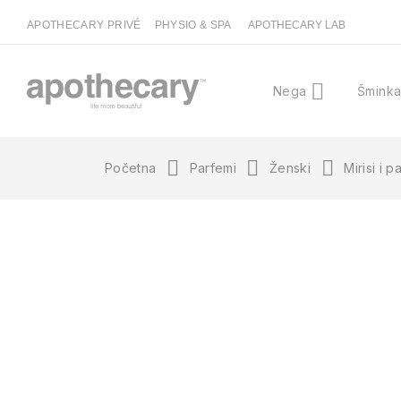
APOTHECARY PRIVÉ
PHYSIO & SPA
APOTHECARY LAB
Nega
Šmink
Početna
Parfemi
Ženski
Mirisi i p