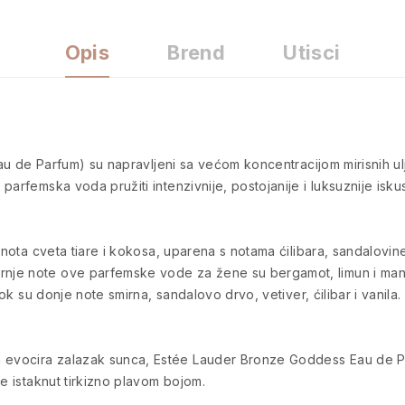
Opis
Brend
Utisci
Eau de Parfum) su napravljeni sa većom koncentracijom mirisnih ul
parfemska voda pružiti intenzivnije, postojanije i luksuznije isku
 nota cveta tiare i kokosa, uparena s notama ćilibara, sandalovine 
je note ove parfemske vode za žene su bergamot, limun i manda
 dok su donje note smirna, sandalovo drvo, vetiver, ćilibar i vanil
evocira zalazak sunca, Estée Lauder Bronze Goddess Eau de Pa
je istaknut tirkizno plavom bojom.