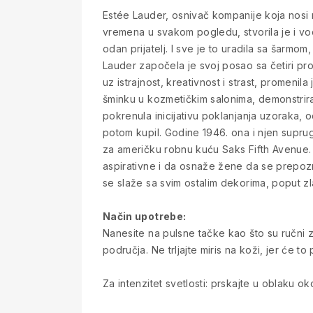
Estée Lauder, osnivač kompanije koja nosi n
vremena u svakom pogledu, stvorila je i vodi
odan prijatelj. I sve je to uradila sa šarm
Lauder započela je svoj posao sa četiri p
uz istrajnost, kreativnost i strast, promen
šminku u kozmetičkim salonima, demonstrir
pokrenula inicijativu poklanjanja uzoraka, 
potom kupil. Godine 1946. ona i njen supru
za američku robnu kuću Saks Fifth Avenue.
aspirativne i da osnaže žene da se prepozn
se slaže sa svim ostalim dekorima, poput zl
Način upotrebe:
Nanesite na pulsne tačke kao što su ručni zg
područja. Ne trljajte miris na koži, jer će to
Za intenzitet svetlosti: prskajte u oblaku o