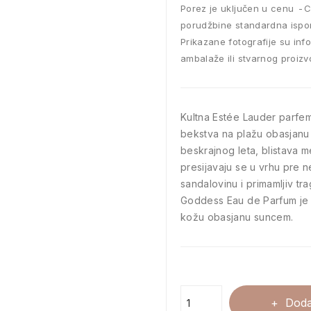
Porez je uključen u cenu
C
porudžbine standardna ispo
Prikazane fotografije su inf
ambalaže ili stvarnog proizv
Kultna Estée Lauder parfe
bekstva na plažu obasjanu 
beskrajnog leta, blistava 
presijavaju se u vrhu pre ne
sandalovinu i primamljiv t
Goddess Eau de Parfum je 
kožu obasjanu suncem.
Doda