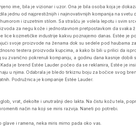
jeno ime, bila je vizionar i uzor. Ona je bila osoba koja je doka
la jednu od najprestižnijih i najinovativnijih kompanija na svetu
om, humorom i izuzetnim stilom. Sa strašću je volela lepotu i svim
roizvoda za negu kože i jednostavnom pretpostavkom da svaka že
ila je lice kozmetičke industrije kakvu poznajemo danas. Estée je
ajući svoje proizvode na ženama dok su sedele pod haubama za 
odnosno testera proizvoda kupcima, a kako bi bili u prilici da isp
g su zvanično pokrenuli kompaniju, a godinu dana kasnije dobili
 Kada je brend Estée Lauder počeo da se reklamira, Estée je ins
aju u njima. Odabrala je bledo tirkiznu boju za bočice svog bren
atnih. Podružnica je kompanije Estée Lauder.
lob, vrat, dekolte i unutrašnji deo lakta. Na čistu kožu tela, popr
 promeniti način na koji se miris razvija. Naneti po potrebi.
ko glave i ramena, neka miris mirno pada oko vas.