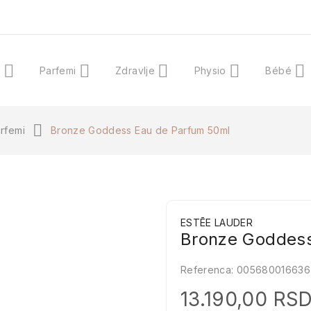
a
Parfemi
Zdravlje
Physio
Bébé
arfemi
Bronze Goddess Eau de Parfum 50ml
ESTĒE LAUDER
Bronze Goddess
Referenca:
005680016636
13.190,00 RS