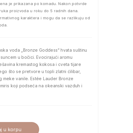
ena je prikazana po komadu. Nakon potvrde
ruka proizvoda u roku do 5 radnih dana.
ormativnog karaktera i mogu da se razlikuju od
oda.
mska voda „Bronze Goddess“ hvata suštinu
suncem u bočici. Evocirajući aromu
mešavina kremastog kokosa i cveta tijare
go što se pretvore u topli zlatni ćilibar,
rag meke vanile. Estée Lauder Bronze
miris koji podseća na okeanski vazduh i
j u korpu