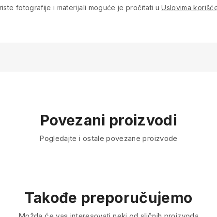
iste fotografije i materijali moguće je pročitati u
Uslovima korišće
Povezani proizvodi
Pogledajte i ostale povezane proizvode
Takođe preporučujemo
Možda će vas interesovati neki od sličnih proizvoda