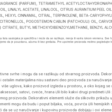
 FRAGRANCE (PARFUM), TETRAMETHYL ACETYLOCTAHYDRONAPH
OIL, LINALYL ACETATE, LINALOOL, CITRUS AURANTIUM PEEL OIL
OL, HEXYL CINNAMAL, CITRAL, TERPINOLENE, BETA-CARYOPHY
 CITRONELLOL, POGOSTEMON CABLIN (PATCHOULI) OIL, CARVO
) CITRATE, BUTYL METHOXYDIBENZOYLMETHANE, BENZYL ALC
a lista sastojaka je specifična i može da se razlikuje, menja ili varira tokom vremena. Sv
emo da je pouzdana, ažurna ili bez grešaka. Pre upotrebe proizvoda molimo pogledajte lis
rmativne svrhe i mogu da se razlikuju od stvarnog proizvoda. Dekora
 i ostalim materijalima nisu sastavni deo proizvoda za naručivanje
više uglova, kako proizvod izgleda u prostoru, a oko kojeg se na
aksesoari, satovi, cveće, hrana i/ili bilo kakvi drugi predmeti i/ili
mog proizvoda. Dekorativni elementi služe da slikovito prikažu
lementi mogu da budu i poput biljaka, voća, povrća i/ili hemijskih s
 da se uz naručivanje i kupovinu proizvoda dobijaju i ovi eleme