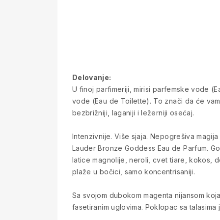
Delovanje:
U finoj parfimeriji, mirisi parfemske vode (
vode (Eau de Toilette). To znači da će vam 
bezbrižniji, laganiji i ležerniji osećaj.
Intenzivnije. Više sjaja. Nepogrešiva magija
Lauder Bronze Goddess Eau de Parfum. Gorn
latice magnolije, neroli, cvet tiare, kokos,
plaže u bočici, samo koncentrisaniji.
Sa svojom dubokom magenta nijansom koja 
fasetiranim uglovima. Poklopac sa talasima 