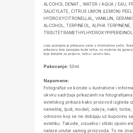
ALCOHOL DENAT., WATER / AQUA / EAU,
SALICYLATE, CITRUS LIMON (LEMON) PEEL 
HYDROXYCITRONELLAL, VANILLIN, GERANI
ALCOHOL, TERPINEOL, ALPHA TERPINENE,
TRIS(TETRAMETHYLHYDROXYPIPERIDINOL
Lista sastojaka je prikazana samo u informativne svrhe. Svak
prikazana lista sastojaka bude tačna, ne možemo da garantuj
koje dobijete za potpunu, tačnu i ažurnu listu.
Pakovanje:
50ml
Napomene:
Fotografije se koriste u ilustrativne i info
okviru sadržaja prikazanih na fotografijama
estetskog prikaza kako proizvod izgleda iz 
nameštaj, ljudi, modeli, odeća, nakit, torbe, 
odnosno koji se ne dobijaju uz kupovinu sa
estetiku. Takođe, vizuelno i stilski opisni e
nalaze unutar samog proizvoda. To ne znači