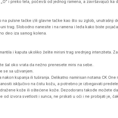
ova „O” i preko tela, počevši od jednog ramena, a završavajući ka 
no na pulsne tačke i/ili glavne tačke kao što su zglob, unutrašnji 
 puni trag. Slobodno nanesite i na ramena i leđa kako biste pojača
sno deo iza samog kolena.
ntila i kaputa ukoliko želite mirisni trag srednjeg intenziteta. Za 
tajte šal oko vrata da nežno prenesete miris na sebe.
te se sa uživanjem.
akon kupanja ili tuširanja. Delikatno namirisan notama CK One m
anositi isključivo na čistu kožu, a potrebno je izbegavati prede
 nadražene kože ili oštećene kože. Dezodorans takođe možete d
alje od izvora svetlosti i sunca, ne prskati u oči i ne probijati je, 