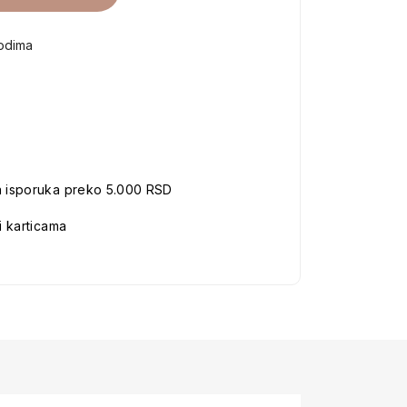
vodima
a isporuka preko 5.000 RSD
i karticama