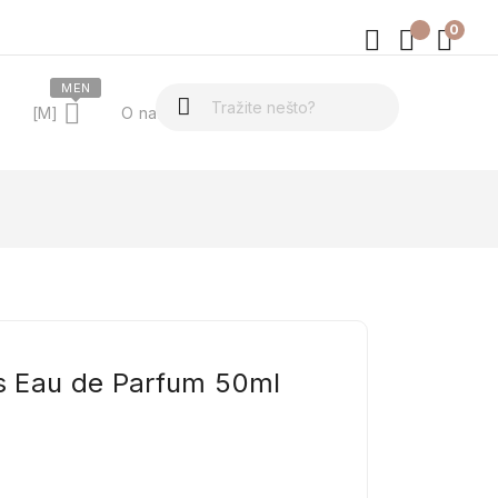
0
MEN
[M]
O nama
 Eau de Parfum 50ml
D