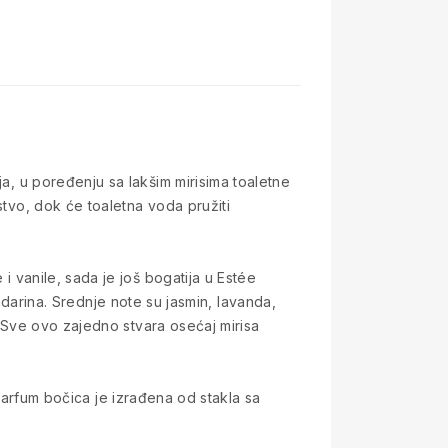
ja, u poređenju sa lakšim mirisima toaletne
stvo, dok će toaletna voda pružiti
i vanile, sada je još bogatija u Estée
rina. Srednje note su jasmin, lavanda,
a. Sve ovo zajedno stvara osećaj mirisa
rfum bočica je izrađena od stakla sa