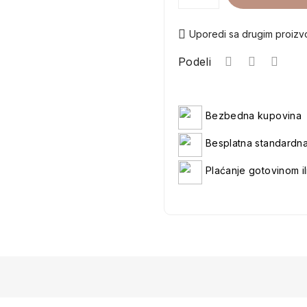
Uporedi sa drugim proiz
Podeli
Bezbedna kupovina
Besplatna standardn
Plaćanje gotovinom il