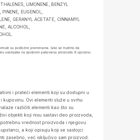
THALENES, LIMONENE, BENZYL
, PINENE, EUGENOL,
LLENE, GERANYL ACETATE, CINNAMYL
NE, ALCOHOL,
OHOL.
e formule su podložne promenama. Iako se trudimo da
tu sastojaka na spoljnom pakovanju proizvoda ili uputstvu
tivni i prateći elementi koji su dostupni u
 i kupovinu. Ovi elementi služe u svrhu
laze različiti elementi kao što su
 živi objekti koji nisu sastavi deo proizvoda,
 upotrebnu vrednost proizvoda i njegovu
upstanci, a koji opisuju koji se sastojci
nti zasebno, već isključivo sam proizvod.