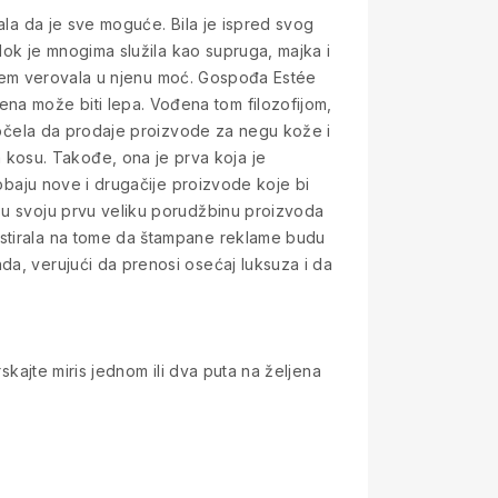
zala da je sve moguće. Bila je ispred svog
 dok je mnogima služila kao supruga, majka i
 srcem verovala u njenu moć. Gospođa Estée
na može biti lepa. Vođena tom filozofijom,
 počela da prodaje proizvode za negu kože i
kosu. Takođe, ona je prva koja je
robaju nove i drugačije proizvode koje bi
 su svoju prvu veliku porudžbinu proizvoda
istirala na tome da štampane reklame budu
da, verujući da prenosi osećaj luksuza i da
skajte miris jednom ili dva puta na željena