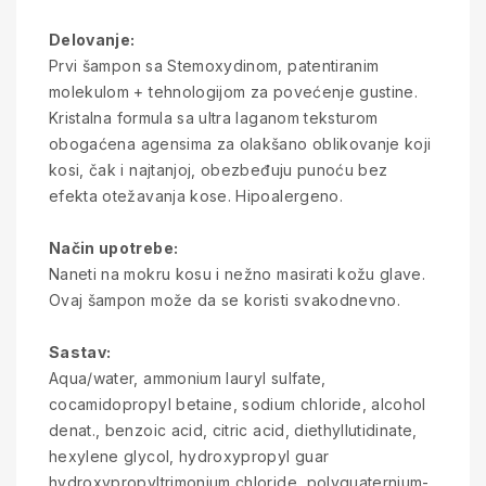
Delovanje:
Prvi šampon sa Stemoxydinom, patentiranim
molekulom + tehnologijom za povećenje gustine.
Kristalna formula sa ultra laganom teksturom
obogaćena agensima za olakšano oblikovanje koji
kosi, čak i najtanjoj, obezbeđuju punoću bez
efekta otežavanja kose. Hipoalergeno.
Način upotrebe:
Naneti na mokru kosu i nežno masirati kožu glave.
Ovaj šampon može da se koristi svakodnevno.
Sastav:
Aqua/water, ammonium lauryl sulfate,
cocamidopropyl betaine, sodium chloride, alcohol
denat., benzoic acid, citric acid, diethyllutidinate,
hexylene glycol, hydroxypropyl guar
hydroxypropyltrimonium chloride, polyquaternium-