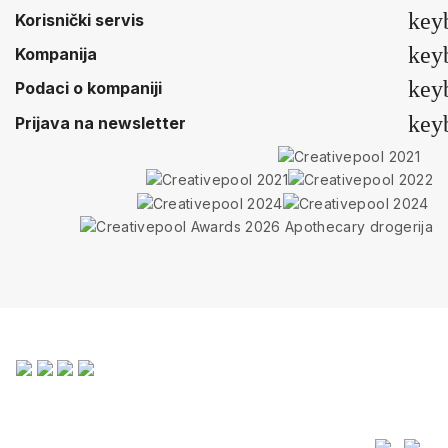
key
Korisnički servis
key
Kompanija
key
Podaci o kompaniji
key
Prijava na newsletter