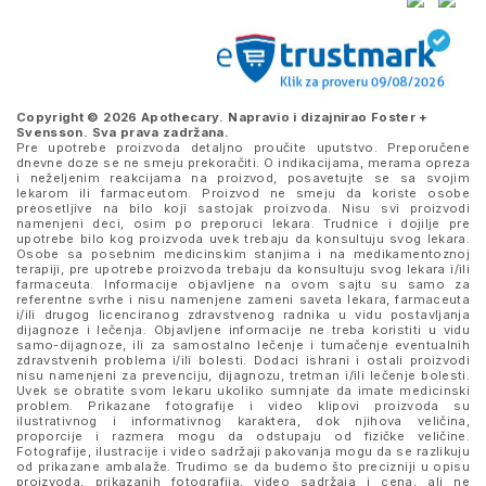
Copyright © 2026 Apothecary. Napravio i dizajnirao
Foster +
Svensson
. Sva prava zadržana.
Pre upotrebe proizvoda detaljno proučite uputstvo. Preporučene
dnevne doze se ne smeju prekoračiti. O indikacijama, merama opreza
i neželjenim reakcijama na proizvod, posavetujte se sa svojim
lekarom ili farmaceutom. Proizvod ne smeju da koriste osobe
preosetljive na bilo koji sastojak proizvoda. Nisu svi proizvodi
namenjeni deci, osim po preporuci lekara. Trudnice i dojilje pre
upotrebe bilo kog proizvoda uvek trebaju da konsultuju svog lekara.
Osobe sa posebnim medicinskim stanjima i na medikamentoznoj
terapiji, pre upotrebe proizvoda trebaju da konsultuju svog lekara i/ili
farmaceuta. Informacije objavljene na ovom sajtu su samo za
referentne svrhe i nisu namenjene zameni saveta lekara, farmaceuta
i/ili drugog licenciranog zdravstvenog radnika u vidu postavljanja
dijagnoze i lečenja. Objavljene informacije ne treba koristiti u vidu
samo-dijagnoze, ili za samostalno lečenje i tumačenje eventualnih
zdravstvenih problema i/ili bolesti. Dodaci ishrani i ostali proizvodi
nisu namenjeni za prevenciju, dijagnozu, tretman i/ili lečenje bolesti.
Uvek se obratite svom lekaru ukoliko sumnjate da imate medicinski
problem. Prikazane fotografije i video klipovi proizvoda su
ilustrativnog i informativnog karaktera, dok njihova veličina,
proporcije i razmera mogu da odstupaju od fizičke veličine.
Fotografije, ilustracije i video sadržaji pakovanja mogu da se razlikuju
od prikazane ambalaže. Trudimo se da budemo što precizniji u opisu
proizvoda, prikazanih fotografija, video sadržaja i cena, ali ne