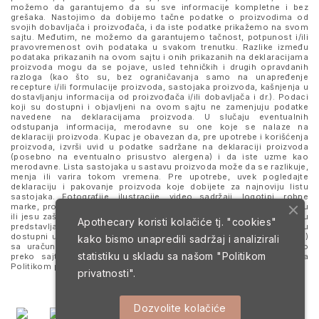
možemo da garantujemo da su sve informacije kompletne i bez
grešaka. Nastojimo da dobijemo tačne podatke o proizvodima od
svojih dobavljača i proizvođača, i da iste podatke prikažemo na svom
sajtu. Međutim, ne možemo da garantujemo tačnost, potpunost i/ili
pravovremenost ovih podataka u svakom trenutku. Razlike između
podataka prikazanih na ovom sajtu i onih prikazanih na deklaracijama
proizvoda mogu da se pojave, usled tehničkih i drugih opravdanih
razloga (kao što su, bez ograničavanja samo na unapređenje
recepture i/ili formulacije proizvoda, sastojaka proizvoda, kašnjenja u
dostavljanju informacija od proizvođača i/ili dobavljača i dr.). Podaci
koji su dostupni i objavljeni na ovom sajtu ne zamenjuju podatke
navedene na deklaracijama proizvoda. U slučaju eventualnih
odstupanja informacija, merodavne su one koje se nalaze na
deklaraciji proizvoda. Kupac je obavezan da, pre upotrebe i korišćenja
proizvoda, izvrši uvid u podatke sadržane na deklaraciji proizvoda
(posebno na eventualno prisustvo alergena) i da iste uzme kao
merodavne. Lista sastojaka u sastavu proizvoda može da se razlikuje,
menja ili varira tokom vremena. Pre upotrebe, uvek pogledajte
deklaraciju i pakovanje proizvoda koje dobijete za najnoviju listu
sastojaka. Fotografije, ilustracije, video sadržaji, logotipi, robne
marke, proizvodi i nazivi prikazani i pomenuti na sajtu mogu da budu
ili jesu zaštitni znaci njihovih kompanija. Proizvodi prikazani na sajtu
Apothecary koristi kolačiće tj. "cookies"
predstavljaju deo ponude za poručivanje i ne podrazumeva se da su
dostupni u svakom trenutku. Sve cene su izražene u dinarima (RSD)
kako bismo unapredili sadržaj i analizirali
sa uračunatim PDV-om, dok je poručivanje omogućeno isključivo
statistiku u skladu sa našom
"Politikom
preko sajta. Nastavkom i upotrebom ovog sajta slažete se sa
Politikom privatnosti
i
Uslovima korišćenja i prodaje
.
privatnosti".
Dozvolite kolačiće