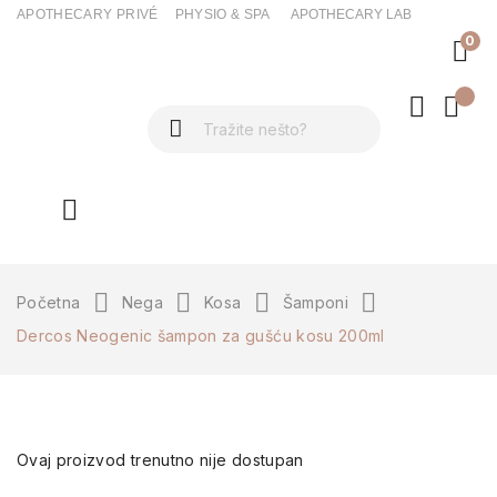
APOTHECARY PRIVÉ
PHYSIO & SPA
APOTHECARY LAB
0
ck
Početna
Nega
Kosa
Šamponi
Dercos Neogenic šampon za gušću kosu 200ml
Ovaj proizvod trenutno nije dostupan