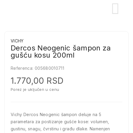
VICHY
Dercos Neogenic šampon za
gušću kosu 200ml
Referenca:
005680010711
1.770,00 RSD
Porez je uključen u cenu
Vichy Dercos Neogenic šampon deluje na 5
parametara za postizanje gušće kose: volumen,
gustinu, snagu, čvrstinu i građu dlake. Namenjen