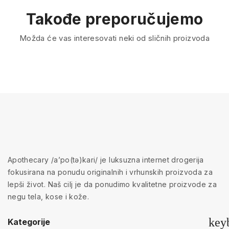
Takođe preporučujemo
Možda će vas interesovati neki od sličnih proizvoda
Apothecary /a’po(tə)kari/ je luksuzna internet drogerija
fokusirana na ponudu originalnih i vrhunskih proizvoda za
lepši život. Naš cilj je da ponudimo kvalitetne proizvode za
negu tela, kose i kože.
key
Kategorije