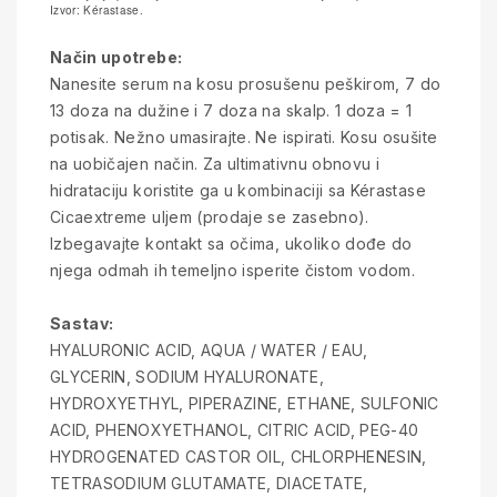
Izvor: Kérastase.
Način upotrebe:
Nanesite serum na kosu prosušenu peškirom, 7 do
13 doza na dužine i 7 doza na skalp. 1 doza = 1
potisak. Nežno umasirajte. Ne ispirati. Kosu osušite
na uobičajen način. Za ultimativnu obnovu i
hidrataciju koristite ga u kombinaciji sa Kérastase
Cicaextreme uljem (prodaje se zasebno).
Izbegavajte kontakt sa očima, ukoliko dođe do
njega odmah ih temeljno isperite čistom vodom.
Sastav:
HYALURONIC ACID, AQUA / WATER / EAU,
GLYCERIN, SODIUM HYALURONATE,
HYDROXYETHYL, PIPERAZINE, ETHANE, SULFONIC
ACID, PHENOXYETHANOL, CITRIC ACID, PEG-40
HYDROGENATED CASTOR OIL, CHLORPHENESIN,
TETRASODIUM GLUTAMATE, DIACETATE,