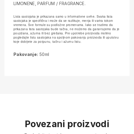
LIMONENE, PARFUM / FRAGRANCE.
Lista sastojaka je prikazana samo u informativne svrhe. Svaka lista
sastojaka je specifična i može da se razlikuje, menja ili varira tokom
vremena. Sve formule su podložne promenama. Iako se trudimo da
prikazana lista sastojaka bude tačna, ne možemo da garantujemo da je
pouzdana, ažurna ili bez grešaka. Pre upotrebe proizvoda molimo
pogledajte listu sastojaka na spoljnom pakovanju proizvoda ili uputstvu
koje dobijete za potpunu, tačnu i ažurnu listu.
Pakovanje:
50ml
Povezani proizvodi