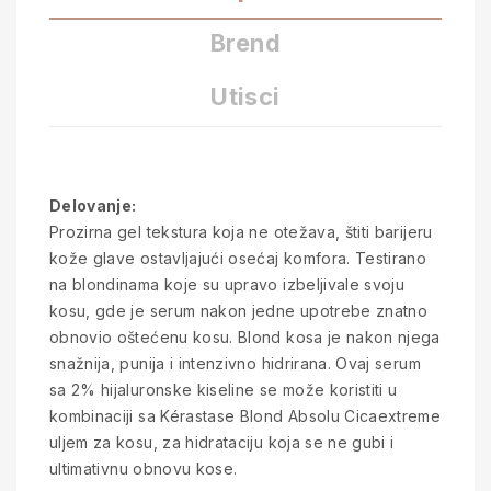
Brend
Utisci
Delovanje:
Prozirna gel tekstura koja ne otežava, štiti barijeru
kože glave ostavljajući osećaj komfora. Testirano
na blondinama koje su upravo izbeljivale svoju
kosu, gde je serum nakon jedne upotrebe znatno
obnovio oštećenu kosu. Blond kosa je nakon njega
snažnija, punija i intenzivno hidrirana. Ovaj serum
sa 2% hijaluronske kiseline se može koristiti u
kombinaciji sa Kérastase Blond Absolu Cicaextreme
uljem za kosu, za hidrataciju koja se ne gubi i
ultimativnu obnovu kose.