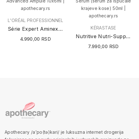
L'ORÉAL PROFESSIONNEL
KÉRASTASE
Série Expert Aminexil Advanced Ampule 10x6ml
Nutritive Nutri-Supplement Split Ends Serum...
4.990,00 RSD
7.990,00 RSD
Apothecary /a’po(tə)kari/ je luksuzna internet drogerija