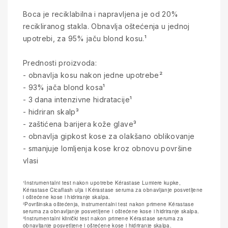
Boca je reciklabilna i napravljena je od 20%
recikliranog stakla. Obnavlja oštećenja u jednoj
upotrebi, za 95% jaču blond kosu.¹
Prednosti proizvoda:
- obnavlja kosu nakon jedne upotrebe²
- 93% jača blond kosa¹
- 3 dana intenzivne hidratacije¹
- hidriran skalp³
- zaštićena barijera kože glave³
- obnavlja gipkost kose za olakšano oblikovanje
- smanjuje lomljenja kose kroz obnovu površine
vlasi
¹Instrumentalni test nakon upotrebe Kérastase Lumiere kupke,
Kérastase Cicaflash ulja i Kérastase seruma za obnavljanje posvetljene
i oštećene kose i hidriranje skalpa.
²Površinska oštećenja, instrumentalni test nakon primene Kérastase
seruma za obnavljanje posvetljene i oštećene kose i hidriranje skalpa.
³Instrumentalni klinički test nakon primene Kérastase seruma za
obnavljanje posvetljene i oštećene kose i hidriranje skalpa.