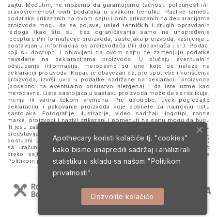
sajtu. Međutim, ne možemo da garantujemo tačnost, potpunost i/ili
pravovremenost ovih podataka u svakom trenutku. Razlike između
podataka prikazanih na ovom sajtu i onih prikazanih na deklaracijama
proizvoda mogu da se pojave, usled tehničkih i drugih opravdanih
razloga (kao što su, bez ograničavanja samo na unapređenje
recepture i/ili formulacije proizvoda, sastojaka proizvoda, kašnjenja u
dostavljanju informacija od proizvođača i/ili dobavljača i dr.). Podaci
koji su dostupni i objavljeni na ovom sajtu ne zamenjuju podatke
navedene na deklaracijama proizvoda. U slučaju eventualnih
odstupanja informacija, merodavne su one koje se nalaze na
deklaraciji proizvoda. Kupac je obavezan da, pre upotrebe i korišćenja
proizvoda, izvrši uvid u podatke sadržane na deklaraciji proizvoda
(posebno na eventualno prisustvo alergena) i da iste uzme kao
merodavne. Lista sastojaka u sastavu proizvoda može da se razlikuje,
menja ili varira tokom vremena. Pre upotrebe, uvek pogledajte
deklaraciju i pakovanje proizvoda koje dobijete za najnoviju listu
sastojaka. Fotografije, ilustracije, video sadržaji, logotipi, robne
marke, proizvodi i nazivi prikazani i pomenuti na sajtu mogu da budu
ili jesu zaštitni znaci njihovih kompanija. Proizvodi prikazani na sajtu
predstavljaju deo ponude za poručivanje i ne podrazumeva se da su
Apothecary koristi kolačiće tj. "cookies"
dostupni u svakom trenutku. Sve cene su izražene u dinarima (RSD)
sa uračunatim PDV-om, dok je poručivanje omogućeno isključivo
kako bismo unapredili sadržaj i analizirali
preko sajta. Nastavkom i upotrebom ovog sajta slažete se sa
statistiku u skladu sa našom
"Politikom
Politikom privatnosti
i
Uslovima korišćenja i prodaje
.
privatnosti".
Dozvolite kolačiće