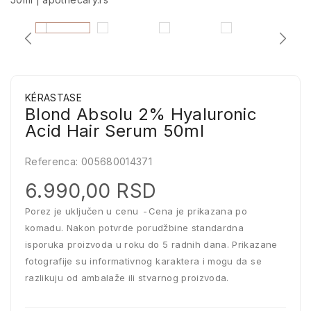
KÉRASTASE
Blond Absolu 2% Hyaluronic
Acid Hair Serum 50ml
Referenca:
005680014371
6.990,00 RSD
Porez je uključen u cenu
Cena je prikazana po
komadu. Nakon potvrde porudžbine standardna
isporuka proizvoda u roku do 5 radnih dana. Prikazane
fotografije su informativnog karaktera i mogu da se
razlikuju od ambalaže ili stvarnog proizvoda.