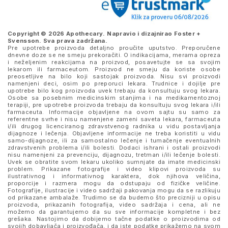
Copyright © 2026 Apothecary. Napravio i dizajnirao
Foster +
Svensson
. Sva prava zadržana.
Pre upotrebe proizvoda detaljno proučite uputstvo. Preporučene
dnevne doze se ne smeju prekoračiti. O indikacijama, merama opreza
i neželjenim reakcijama na proizvod, posavetujte se sa svojim
lekarom ili farmaceutom. Proizvod ne smeju da koriste osobe
preosetljive na bilo koji sastojak proizvoda. Nisu svi proizvodi
namenjeni deci, osim po preporuci lekara. Trudnice i dojilje pre
upotrebe bilo kog proizvoda uvek trebaju da konsultuju svog lekara.
Osobe sa posebnim medicinskim stanjima i na medikamentoznoj
terapiji, pre upotrebe proizvoda trebaju da konsultuju svog lekara i/ili
farmaceuta. Informacije objavljene na ovom sajtu su samo za
referentne svrhe i nisu namenjene zameni saveta lekara, farmaceuta
i/ili drugog licenciranog zdravstvenog radnika u vidu postavljanja
dijagnoze i lečenja. Objavljene informacije ne treba koristiti u vidu
samo-dijagnoze, ili za samostalno lečenje i tumačenje eventualnih
zdravstvenih problema i/ili bolesti. Dodaci ishrani i ostali proizvodi
nisu namenjeni za prevenciju, dijagnozu, tretman i/ili lečenje bolesti.
Uvek se obratite svom lekaru ukoliko sumnjate da imate medicinski
problem. Prikazane fotografije i video klipovi proizvoda su
ilustrativnog i informativnog karaktera, dok njihova veličina,
proporcije i razmera mogu da odstupaju od fizičke veličine.
Fotografije, ilustracije i video sadržaji pakovanja mogu da se razlikuju
od prikazane ambalaže. Trudimo se da budemo što precizniji u opisu
proizvoda, prikazanih fotografija, video sadržaja i cena, ali ne
možemo da garantujemo da su sve informacije kompletne i bez
grešaka. Nastojimo da dobijemo tačne podatke o proizvodima od
svojih dobavljača i proizvođača, i da iste podatke prikažemo na svom