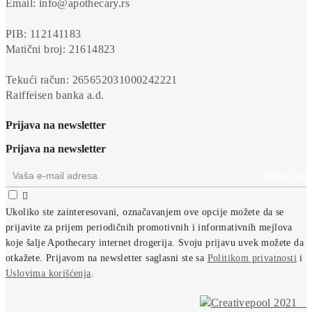
Email: info@apothecary.rs
PIB: 112141183
Matični broj: 21614823
Tekući račun: 265652031000242221
Raiffeisen banka a.d.
Prijava na newsletter
Prijava na newsletter

Ukoliko ste zainteresovani, ozna
čavanjem ove opcije
možete da se
prijavite za prijem periodi
čnih promotivnih i informativnih mejlova
koje šalje Apothecary internet drogerija. Svoju prijavu uvek možete da
otkažete.
Prijavom na newsletter saglasni ste sa
Politikom privatnosti
i
Uslovima korišćenja
.