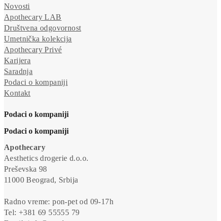
Novosti
Apothecary LAB
Društvena odgovornost
Umetnička kolekcija
Apothecary Privé
Karijera
Saradnja
Podaci o kompaniji
Kontakt
Podaci o kompaniji
Podaci o kompaniji
Apothecary
Aesthetics drogerie d.o.o.
Preševska 98
11000 Beograd, Srbija
Radno vreme: pon-pet od 09-17h
Tel: +381 69 55555 79