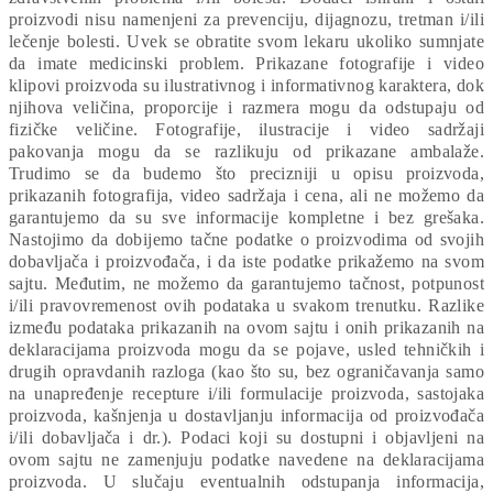
proizvodi nisu namenjeni za prevenciju, dijagnozu, tretman i/ili
lečenje bolesti. Uvek se obratite svom lekaru ukoliko sumnjate
da imate medicinski problem. Prikazane fotografije i video
klipovi proizvoda su ilustrativnog i informativnog karaktera, dok
njihova veličina, proporcije i razmera mogu da odstupaju od
fizičke veličine. Fotografije, ilustracije i video sadržaji
pakovanja mogu da se razlikuju od prikazane ambalaže.
Trudimo se da budemo što precizniji u opisu proizvoda,
prikazanih fotografija, video sadržaja i cena, ali ne možemo da
garantujemo da su sve informacije kompletne i bez grešaka.
Nastojimo da dobijemo tačne podatke o proizvodima od svojih
dobavljača i proizvođača, i da iste podatke prikažemo na svom
sajtu. Međutim, ne možemo da garantujemo tačnost, potpunost
i/ili pravovremenost ovih podataka u svakom trenutku. Razlike
između podataka prikazanih na ovom sajtu i onih prikazanih na
deklaracijama proizvoda mogu da se pojave, usled tehničkih i
drugih opravdanih razloga (kao što su, bez ograničavanja samo
na unapređenje recepture i/ili formulacije proizvoda, sastojaka
proizvoda, kašnjenja u dostavljanju informacija od proizvođača
i/ili dobavljača i dr.). Podaci koji su dostupni i objavljeni na
ovom sajtu ne zamenjuju podatke navedene na deklaracijama
proizvoda. U slučaju eventualnih odstupanja informacija,