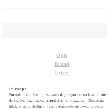
Opis
Brend
Utisci
Delovanje:
Formula nežno čisti i intenzivno i dugotrajno hidrira kosu od koren
do krajeva, bez otežavanja, pružajući joj blistav sjaj. Obogaćena
hijaluronskom kiselinom i ekstraktom edelweiss cveta, sprečava