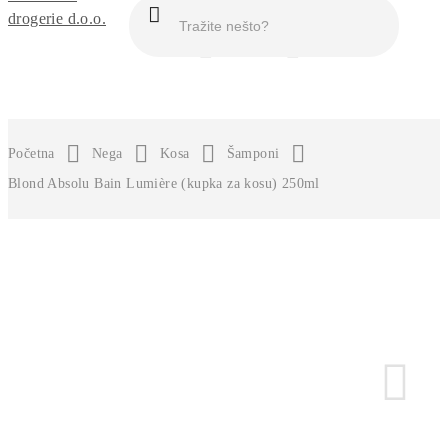
MEN
[M]
O nama
Početna
Nega
Kosa
Šamponi
Blond Absolu Bain Lumière (kupka za kosu) 250ml