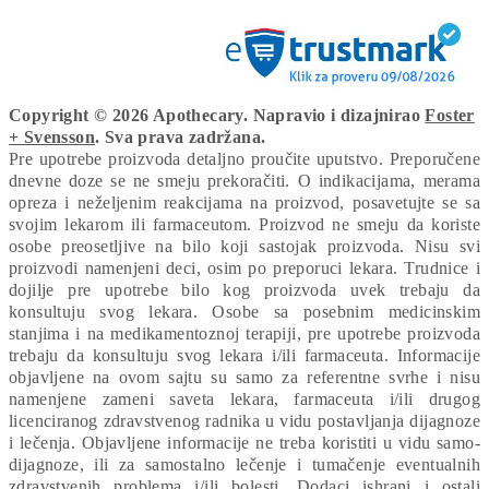
Copyright © 2026 Apothecary. Napravio i dizajnirao
Foster
+ Svensson
. Sva prava zadržana.
Pre upotrebe proizvoda detaljno proučite uputstvo. Preporučene
dnevne doze se ne smeju prekoračiti. O indikacijama, merama
opreza i neželjenim reakcijama na proizvod, posavetujte se sa
svojim lekarom ili farmaceutom. Proizvod ne smeju da koriste
osobe preosetljive na bilo koji sastojak proizvoda. Nisu svi
proizvodi namenjeni deci, osim po preporuci lekara. Trudnice i
dojilje pre upotrebe bilo kog proizvoda uvek trebaju da
konsultuju svog lekara. Osobe sa posebnim medicinskim
stanjima i na medikamentoznoj terapiji, pre upotrebe proizvoda
trebaju da konsultuju svog lekara i/ili farmaceuta. Informacije
objavljene na ovom sajtu su samo za referentne svrhe i nisu
namenjene zameni saveta lekara, farmaceuta i/ili drugog
licenciranog zdravstvenog radnika u vidu postavljanja dijagnoze
i lečenja. Objavljene informacije ne treba koristiti u vidu samo-
dijagnoze, ili za samostalno lečenje i tumačenje eventualnih
zdravstvenih problema i/ili bolesti. Dodaci ishrani i ostali