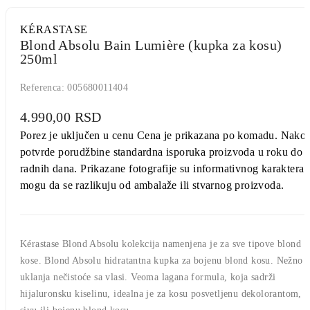
KÉRASTASE
Blond Absolu Bain Lumière (kupka za kosu)
250ml
Referenca:
005680011404
4.990,00 RSD
Porez je uključen u cenu
Cena je prikazana po komadu. Nako
potvrde porudžbine standardna isporuka proizvoda u roku do 
radnih dana. Prikazane fotografije su informativnog karaktera 
mogu da se razlikuju od ambalaže ili stvarnog proizvoda.
Kérastase Blond Absolu kolekcija namenjena je za sve tipove blond
kose. Blond Absolu hidratantna kupka za bojenu blond kosu. Nežno
uklanja nečistoće sa vlasi. Veoma lagana formula, koja sadrži
hijaluronsku kiselinu, idealna je za kosu posvetljenu dekolorantom,