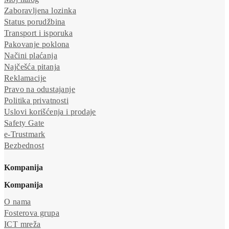
Zaboravljena lozinka
Status porudžbina
Transport i isporuka
Pakovanje poklona
Načini plaćanja
Najčešća pitanja
Reklamacije
Pravo na odustajanje
Politika privatnosti
Uslovi korišćenja i prodaje
Safety Gate
e-Trustmark
Bezbednost
Kompanija
Kompanija
O nama
Fosterova grupa
ICT mreža