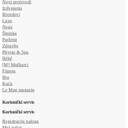
Novi proizvodi
Izdvajamo
Brendovi
Luxe
Nega
Šminka
Parfemi
Zdravlje
Physio & Spa
Bébé
[M] Muškarci
Fitness
Bio
Kuća
Le Mag magazin
Korisnički servis
Korisnički servis
Registracija naloga
Moj nalog