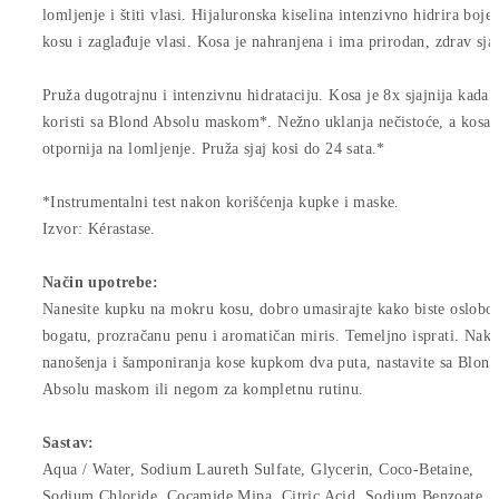
lomljenje i štiti vlasi. Hijaluronska kiselina intenzivno hidrira boje
kosu i zaglađuje vlasi. Kosa je nahranjena i ima prirodan, zdrav sjaj
Pruža dugotrajnu i intenzivnu hidrataciju. Kosa je 8x sjajnija kada 
koristi sa Blond Absolu maskom*. Nežno uklanja nečistoće, a kosa 
otpornija na lomljenje. Pruža sjaj kosi do 24 sata.*
*Instrumentalni test nakon korišćenja kupke i maske.
Izvor: Kérastase.
Način upotrebe:
Nanesite kupku na mokru kosu, dobro umasirajte kako biste oslobod
bogatu, prozračanu penu i aromatičan miris. Temeljno isprati. Nak
nanošenja i šamponiranja kose kupkom dva puta, nastavite sa Blond
Absolu maskom ili negom za kompletnu rutinu.
Sastav:
Aqua / Water, Sodium Laureth Sulfate, Glycerin, Coco-Betaine,
Sodium Chloride, Cocamide Mipa, Citric Acid, Sodium Benzoate,