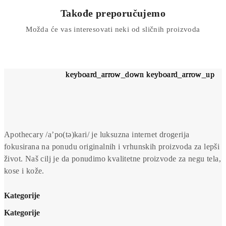
Takođe preporučujemo
Možda će vas interesovati neki od sličnih proizvoda
keyboard_arrow_down
keyboard_arrow_down
keyboard_arrow_down
keyboard_arrow_down
keyboard_arrow_down
keyboard_arrow_up
keyboard_arrow_up
keyboard_arrow_up
keyboard_arrow_up
keyboard_arrow_up
Apothecary /a’po(tə)kari/ je luksuzna internet drogerija
fokusirana na ponudu originalnih i vrhunskih proizvoda za lepši
život. Naš cilj je da ponudimo kvalitetne proizvode za negu tela,
kose i kože.
Kategorije
Kategorije