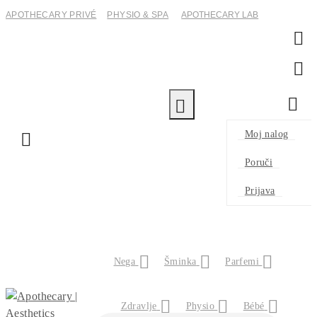
APOTHECARY PRIVÉ
PHYSIO & SPA
APOTHECARY LAB
0
0
Moj nalog
Poruči
Prijava
Nega
Šminka
Parfemi
Zdravlje
Physio
Bébé