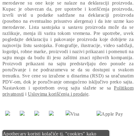
merodavne su one koje se nalaze na deklaraciji proizvoda.
Kupac je obavezan da, pre upotrebe i korišćenja proizvoda,
izvrši uvid u podatke sadržane na deklaraciji proizvoda
(posebno na eventualno prisustvo alergena) i da iste uzme kao
merodavne. Lista sastojaka u sastavu proizvoda može da se
razlikuje, menja ili varira tokom vremena. Pre upotrebe, uvek
pogledajte deklaraciju i pakovanje proizvoda koje dobijete za
najnoviju listu sastojaka. Fotografije, ilustracije, video sadržaji,
logotipi, robne marke, proizvodi i nazivi prikazani i pomenuti na
sajtu mogu da budu ili jesu zaštitni znaci njihovih kompanija.
Proizvodi prikazani na sajtu predstavljaju deo ponude za
poručivanje i ne podrazumeva se da su dostupni u svakom
trenutku. Sve cene su izražene u dinarima (RSD) sa uračunatim
PDV-om, dok je poručivanje omogućeno isključivo preko sajta.
Nastavkom i upotrebom ovog sajta slažete se sa
Politikom
privatnosti
i
Uslovima korišćenja i prodaje
.
Apothecary koristi kolačiće tj. "cookies" kako