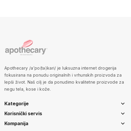
Apothecary /a’po(tə)kari/ je luksuzna internet drogerija
fokusirana na ponudu originalnih i vrhunskih proizvoda za
lepši život. Naš cilj je da ponudimo kvalitetne proizvode za
negu tela, kose i kože.
keyboard_arrow_down
Kategorije
keyboard_arrow_down
Korisnički servis
keyboard_arrow_down
Kompanija