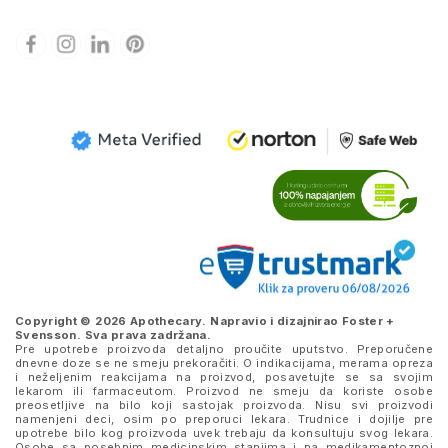
Copyright © 2026 Apothecary. Napravio i dizajnirao
Foster +
Svensson
. Sva prava zadržana.
Pre upotrebe proizvoda detaljno proučite uputstvo. Preporučene
dnevne doze se ne smeju prekoračiti. O indikacijama, merama opreza
i neželjenim reakcijama na proizvod, posavetujte se sa svojim
lekarom ili farmaceutom. Proizvod ne smeju da koriste osobe
preosetljive na bilo koji sastojak proizvoda. Nisu svi proizvodi
namenjeni deci, osim po preporuci lekara. Trudnice i dojilje pre
upotrebe bilo kog proizvoda uvek trebaju da konsultuju svog lekara.
Osobe sa posebnim medicinskim stanjima i na medikamentoznoj