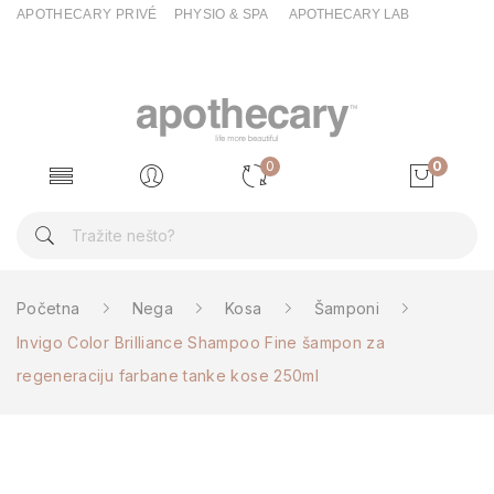
APOTHECARY PRIVÉ
PHYSIO & SPA
APOTHECARY LAB
0
0
Početna
Nega
Kosa
Šamponi
Invigo Color Brilliance Shampoo Fine šampon za
regeneraciju farbane tanke kose 250ml