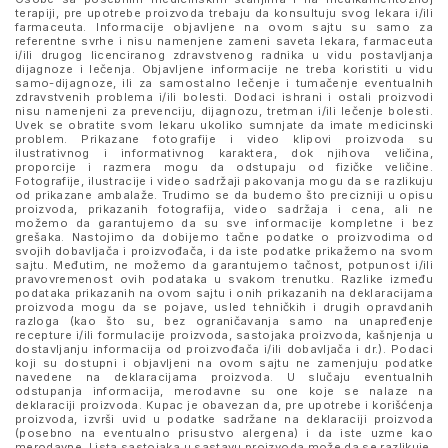
terapiji, pre upotrebe proizvoda trebaju da konsultuju svog lekara i/ili
farmaceuta. Informacije objavljene na ovom sajtu su samo za
referentne svrhe i nisu namenjene zameni saveta lekara, farmaceuta
i/ili drugog licenciranog zdravstvenog radnika u vidu postavljanja
dijagnoze i lečenja. Objavljene informacije ne treba koristiti u vidu
samo-dijagnoze, ili za samostalno lečenje i tumačenje eventualnih
zdravstvenih problema i/ili bolesti. Dodaci ishrani i ostali proizvodi
nisu namenjeni za prevenciju, dijagnozu, tretman i/ili lečenje bolesti.
Uvek se obratite svom lekaru ukoliko sumnjate da imate medicinski
problem. Prikazane fotografije i video klipovi proizvoda su
ilustrativnog i informativnog karaktera, dok njihova veličina,
proporcije i razmera mogu da odstupaju od fizičke veličine.
Fotografije, ilustracije i video sadržaji pakovanja mogu da se razlikuju
od prikazane ambalaže. Trudimo se da budemo što precizniji u opisu
proizvoda, prikazanih fotografija, video sadržaja i cena, ali ne
možemo da garantujemo da su sve informacije kompletne i bez
grešaka. Nastojimo da dobijemo tačne podatke o proizvodima od
svojih dobavljača i proizvođača, i da iste podatke prikažemo na svom
sajtu. Međutim, ne možemo da garantujemo tačnost, potpunost i/ili
pravovremenost ovih podataka u svakom trenutku. Razlike između
podataka prikazanih na ovom sajtu i onih prikazanih na deklaracijama
proizvoda mogu da se pojave, usled tehničkih i drugih opravdanih
razloga (kao što su, bez ograničavanja samo na unapređenje
recepture i/ili formulacije proizvoda, sastojaka proizvoda, kašnjenja u
dostavljanju informacija od proizvođača i/ili dobavljača i dr.). Podaci
koji su dostupni i objavljeni na ovom sajtu ne zamenjuju podatke
navedene na deklaracijama proizvoda. U slučaju eventualnih
odstupanja informacija, merodavne su one koje se nalaze na
deklaraciji proizvoda. Kupac je obavezan da, pre upotrebe i korišćenja
proizvoda, izvrši uvid u podatke sadržane na deklaraciji proizvoda
(posebno na eventualno prisustvo alergena) i da iste uzme kao
merodavne. Lista sastojaka u sastavu proizvoda može da se razlikuje,