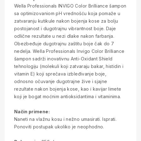
Wella Professionals INVIGO Color Brilliance šampon
sa optimizovaniom pH vrednošću koja pomaže u
zatvaranju kutikule nakon bojenja kose za bolju
postojanost i dugotrajnu vibrantnost boje. Daje
odlične rezultate u nezi dlake nakon farbanja.
Obezbeđuje dugotrajnu zaštitu boje čak do 7
nedelja. Wella Professionals Invigo Color Brilliance
šampon sadrži inovativnu Anti-Oxidant Shield
tehnologiju (molekuli koji zatvaraju bakar, histidin i
vitamin E) koji sprečava izbleđivanje boje,
odnosno očuvanje dugotrajne žive i sjajne
rezultate nakon bojenja kose, kao i kavijar limete
koji je bogat moćnim antioksidantima i vitaminima.
Način primene:
Naneti na vlažnu kosu i nežno umasirati. Isprati.
Ponoviti postupak ukoliko je neophodno.