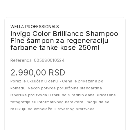
WELLA PROFESSIONALS
Invigo Color Brilliance Shampoo
Fine šampon za regeneraciju
farbane tanke kose 250ml
Referenca:
005680010524
2.990,00 RSD
Porez je uključen u cenu
Cena je prikazana po
komadu. Nakon potvrde porudžbine standardna
isporuka proizvoda u roku do 5 radnih dana. Prikazane
fotografije su informativnog karaktera i mogu da se
razlikuju od ambalaže ili stvarnog proizvoda.