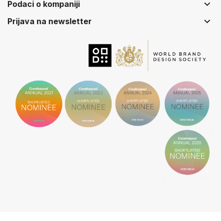
keyboard_arrow_down
Podaci o kompaniji
keyboard_arrow_down
Prijava na newsletter