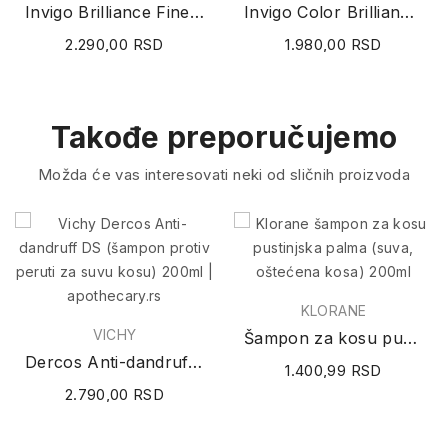
Invigo Brilliance Fine Conditioner regenerator...
Invigo Color Brilliance Mask Coarse maska za...
2.290,00 RSD
1.980,00 RSD
Takođe preporučujemo
Možda će vas interesovati neki od sličnih proizvoda
KLORANE
VICHY
Šampon za kosu pustinjska palma (suva, oštećena...
Dercos Anti-dandruff DS (šampon protiv peruti...
1.400,99 RSD
2.790,00 RSD